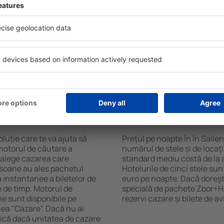
Sky. Baza mare de date cu
Hotelurile în Sallent de Galle
gă de opţiuni este o
pentru oaspeți. Cele mai fre
. Completați câmpurile
wellness cu SPA, mini bar/s
, alegeți data de check-in și
de luat masa, zonă de joacă 
eți, numărul de camere şi
broșuri informative despre c
a cazarea disponibilă ȋn
din zonă. Unele proprietăți in
r distanța de la hotel ȋn
aeroport. Uneori, acestea în
clasificarea hotelului.
turistice de top în Sallent de
n în Sallent de
Cât costă o noapte d
Sallent de Gallego?
luție care te va ajuta să
Prețul pe noapte în în Sallen
motorul de căutare a
numărul de stele și de locaţ
i alege cazarea care
standard mediu costă de la 
rsoane au ales pachetul
Hotelurile de cinci stele su
instantanee a biletelor de
euro pe noapte. Dacă doreşti
ie de timp. Motorul de
specială de pachete Zbor+Hot
ne sunt disponibile pe
rezervi cazare și bilete de a
nea "Cazare". Dacă nu ai
ifică dacă unitatea de cazare