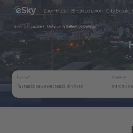
Zbor+Hotel
Bilete de avion
City Break
eSky.ro
/
cazare
/
Hoteluri în Sallent de Gallego
Sal