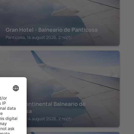
Gran Hotel - Balneario de Panticosa
Panticosa, 14 august 2026, 2 nopți
PANTICOSA
Hotel Continental Balneario de
Panticosa
Panticosa, 14 august 2026, 2 nopți