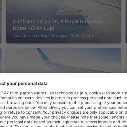
Canfranc Estación, A Royal Hideaway
Hotel - Gran Lujo
Canfranc-Estancion, 14 august 2026, 2 nopți
BIESCAS
Tierra De Biescas Hotel
Biescas, 14 august 2026, 2 nopți