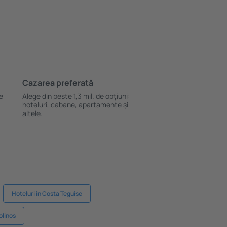
Cazarea preferată
le
Alege din peste 1,3 mil. de opţiuni:
hoteluri, cabane, apartamente și
altele.
Hoteluri în Costa Teguise
olinos