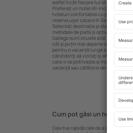
astfel încât fiecare turist poate găsi c
Preferați un hotel All-Inclusive cu st
hoteluri confortabile cu preţuri mici?
rezerva uşor cazare în Sallent de Gal
Selectați destinația şi standardul pent
metodele de plată și opțiunile de anula
Gallego sunt situate atât aproape de a
cât și puțin mai departe de aglomeraț
pentru o vacanță lungă sau perfecte 
când doriţi să vizitaţi şi alte oraşe di
care vi se potriveşte și începeți să vă
vacanţă sau călătorie de afaceri!
Cum pot găsi un hotel în S
Cea mai rapidă cale de a găsi un hotel