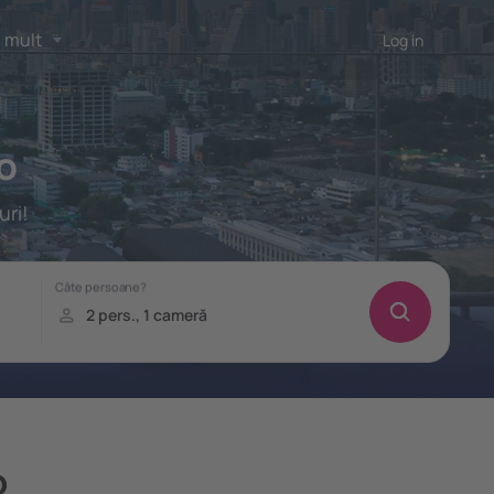
 mult
Log in
o
uri!
o