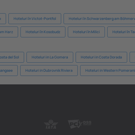
o
Hoteluri în Victot-Pontfol
Hoteluri în Schwarzenberg am Böhmer
 am Harz
Hoteluri în Kosobudz
Hoteluri în Milici
Hoteluri în T
osta del Sol
Hoteluri in La Gomera
Hoteluri in Costa Dorada
fgangsee
Hoteluri in Dubrovnik Riviera
Hoteluri in Western Pomeran