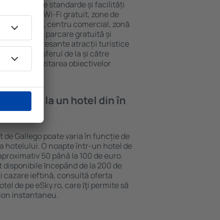
go au diferite standarde și facilități
cvente sunt Wi-Fi gratuit, zone de
eif în cameră, centru comercial, zonă
pentru copii, parcare gratuită și
ele mai interesante atracții turistice
clud și transferul de la și către
curajează vizitarea obiectivelor
 Gallego.
e cazare la un hotel din în
t de Gallego poate varia în funcție de
ia hotelului. O noapte într-un hotel de
aproximativ 50 până la 100 de euro.
nt disponibile ȋncepând de la 200 de
 cazare ieftină, consultă oferta
el de pe eSky.ro, care ȋţi permite să
vion instantaneu.