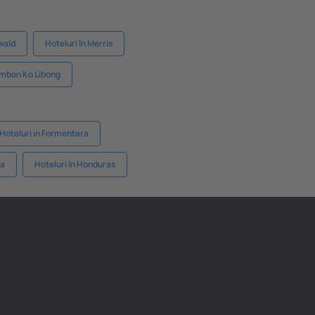
wald
Hoteluri în Merris
ambon Ko Libong
Hoteluri in Formentera
ia
Hoteluri în Honduras