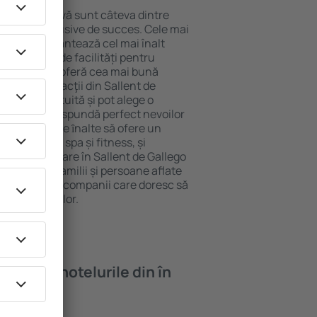
locație atractivă sunt câteva dintre
tel All-Inclusive de succes. Cele mai
 Gallego garantează cel mai înalt
 gamă largă de facilități pentru
rde ridicate oferă cea mai bună
ipalele distracţii din Sallent de
parcarea gratuită și pot alege o
are să corespundă perfect nevoilor
le cu standarde ȋnalte să ofere un
ness precum spa și fitness, și
 mai bună cazare în Sallent de Gallego
u cupluri, familii și persoane aflate
cum și pentru companii care doresc să
u angajații lor.
oi găsi ȋn hotelurile din în