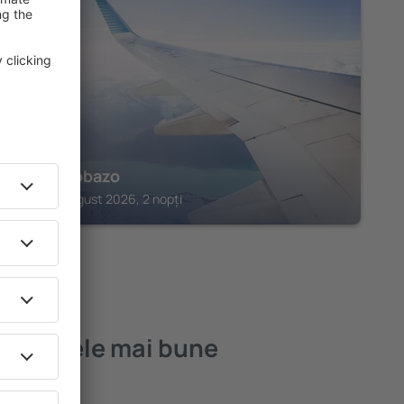
AISA
Hotel Tobazo
Aisa, 14 august 2026, 2 nopți
ego – cele mai bune