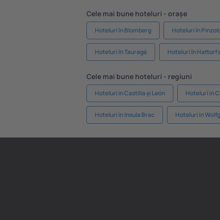
Cele mai bune hoteluri - orașe
Hoteluri în Blomberg
Hoteluri în Pinzol
Hoteluri în Tauragė
Hoteluri în Hattorf
Cele mai bune hoteluri - regiuni
Hoteluri in Castilia și León
Hoteluri in C
Hoteluri in Insula Brac
Hoteluri in Wol