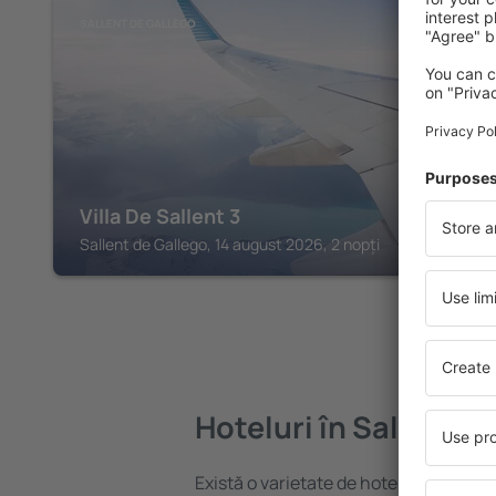
SALLENT DE GALLEGO
Villa De Sallent 3
Sallent de Gallego, 14 august 2026, 2 nopți
Hoteluri în Sallent d
Există o varietate de hoteluri disponib