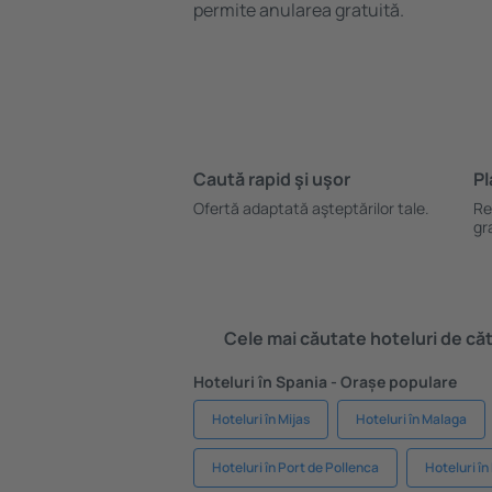
permite anularea gratuită.
Caută rapid şi uşor
Pl
Ofertă adaptată aşteptărilor tale.
Re
gr
Cele mai căutate hoteluri de cătr
Hoteluri în Spania - Orașe populare
Hoteluri în Mijas
Hoteluri în Malaga
Hoteluri în Port de Pollenca
Hoteluri î