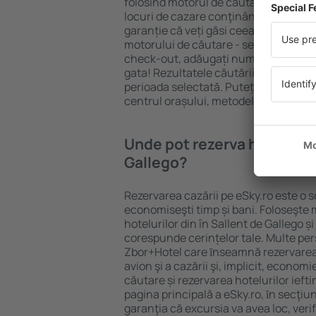
folosind motorul de căutare cazare e
locuri de cazare conţinând o gamă lar
garanție că veți găsi ceea ce căutați
motorului de căutare - selectați locul
check-out, adăugați numărul de oasp
gata! Rezultatele căutării vă vor arăt
perioada selectată. Puteți verifica uşo
centrul orașului, metodele de plată și 
Unde pot rezerva hoteluri ȋ
Gallego?
Rezervarea cazării pe eSky.ro este o so
economiseşti timp și bani. Foloseşte 
hotelurilor din în Sallent de Gallego ș
corespunde cerințelor tale. Multe pe
Zbor+Hotel care ȋnseamnă rezervarea 
avion şi a cazării şi, implicit, econom
căutare și rezervarea hotelurilor iefti
pagina principală a eSky.ro, ȋn secţiu
garanţia că excursia va avea loc, ver