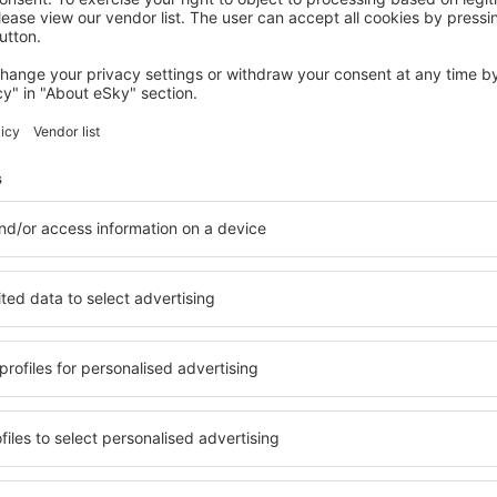
SALLENT DE GALLEGO
YoY Villa de Sallent 4
Sallent de Gallego, 14 august 2026, 2 nopți
Vedeți mai multe hoteluri în Sallent de Gallego
e Gallego
Sallent de Gall
hoteluri
ile în Sallent de Gallego,