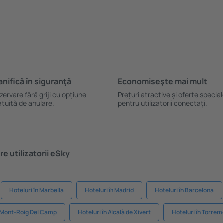
anifică ȋn siguranţă
Economiseşte mai mult
zervare fără griji cu opțiune
Prețuri atractive și oferte specia
atuită de anulare.
pentru utilizatorii conectați.
e utilizatorii eSky
Hoteluri în Marbella
Hoteluri în Madrid
Hoteluri în Barcelona
n Mont-Roig Del Camp
Hoteluri în Alcalà de Xivert
Hoteluri în Torrem