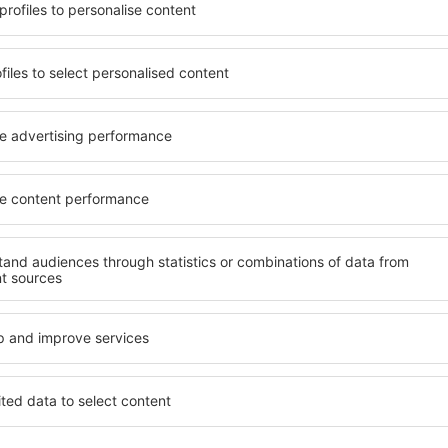
azare potrivită nevoilor sale.
O varietate de servicii și o 
andarde ȋnalte sau preferați
elementele cheie ale unui ho
 Cu ajutorul nostru puteți
bune hoteluri din Sallent de
lego} pentru orice buget!
standard pentru servicii și o
ru hotel, verificați
oaspeți. O cazare cu standa
re. Hotelurile în Sallent de
locație, ȋn apropiere de princ
tracţiile turistice populare,
Gallego. Oaspeții pot folosi 
ie. Toate sunt disponibile
cameră sau un apartament c
doar pentru o noapte atunci
lor. Este posibil ca hoteluri
n apropiere. Alegeți hotelul
meniu variabil, zone de well
 faceți bagajele pentru o
activități pentru copii. Cea
este o alegere perfectă pentr
în călătorie de afaceri, pre
organizeze evenimente pentr
allent de Gallego?
Ce fel de facilităţi v
Sallent de Gallego?
 în Sallent de Gallego este