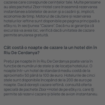
cazarea care corespunde cerințelor tale. Multe persoane
au ales pachetul Zbor+Hotel care ȋnseamnă rezervarea
instantanee a biletelor de avion şi a cazării şi, implicit,
economie de timp. Motorul de căutare și rezervarea
hotelurilor ieftine sunt disponibile pe pagina principală a
eSky.ro, ȋn secţiunea "Cazare". Dacă nu ai garanţia că
excursia va avea loc, verifică dacă unitatea de cazare
permite anularea gratuită.
Cât costă o noapte de cazare la un hotel din în
Riu De Cerdanya?
Prețul pe noapte în în Riu De Cerdanya poate varia în
funcție de numărul de stele și de locaţia hotelului. O
noapte într-un hotel de standard mediu costă de la
aproximativ 50 până la 100 de euro. Hotelurile de cinci
stele sunt disponibile ȋncepând de la 200 de euro pe
noapte. Dacă doreşti cazare ieftină, consultă oferta
specială de pachete Zbor+Hotel de pe eSky.ro, care ȋţi
permite să rezervi cazare și bilete de avion instantaneu.