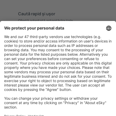
Caută rapid şi uşor
Ofertă adaptată aşteptărilor tale.
Planifică ȋn siguranţă
Rezervare fără griji cu opțiune gratuită de anulare.
Economiseşte mai mult
Prețuri atractive și oferte speciale pentru utilizatorii
conectați.
Cazarea preferată
Alege din peste 1,3 mil. de opţiuni: hoteluri, cabane,
apartamente și altele.
Cele mai căutate hoteluri de către utilizatorii eSky