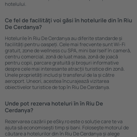
hotelului.
Ce fel de facilităţi voi găsi ȋn hotelurile din în Riu
De Cerdanya?
Hotelurile în Riu De Cerdanya au diferite standarde și
facilități pentru oaspeți. Cele mai frecvente sunt Wi-Fi
gratuit, zone de wellness cu SPA, mini bar/seif în cameră,
centru comercial, zonă de luat masa, zonă de joacă
pentru copii, parcare gratuită și broșuri informative
despre cele mai interesante atracții turistice din zonă.
Unele proprietăți includ și transferul de la și către
aeroport. Uneori, acestea încurajează vizitarea
obiectivelor turistice de top în Riu De Cerdanya.
Unde pot rezerva hoteluri ȋn în Riu De
Cerdanya?
Rezervarea cazării pe eSky.ro este o soluție care te va
ajuta să economiseşti timp și bani. Foloseşte motorul de
căutare a hotelurilor din în Riu De Cerdanya și alege