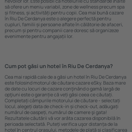
nevoilor lor. Este posibil ca hotelurile cu standarde ȋnalte
să ofere un meniu variabil, zone de wellness precum spa
și fitness, și activități pentru copii. Cea mai bună cazare
în Riu De Cerdanya este o alegere perfectă pentru
cupluri, familii și persoane aflate în călătorie de afaceri,
precum și pentru companii care doresc să organizeze
evenimente pentru angajații lor.
Cum pot găsi un hotel în Riu De Cerdanya?
Cea mai rapidă cale de a găsi un hotel în Riu De Cerdanya
este folosind motorul de căutare cazare eSky. Baza mare
de date cu locuri de cazare conţinând o gamă largă de
opţiuni este o garanție că veți găsi ceea ce căutați.
Completați câmpurile motorului de căutare - selectați
locul, alegeți data de check-in și check-out, adăugați
numărul de oaspeți, numărul de camere şi gata!
Rezultatele căutării vă vor arăta cazarea disponibilă ȋn
perioada selectată. Puteți verifica uşor distanța de la
hotel ȋn centrul orașului, metodele de plată și clasificarea