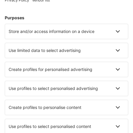
Hoteluri în Spania - Orașe populare
Hoteluri în Malaga
Hoteluri în Madrid
Hoteluri în Marbella
Hoteluri în Barcelona
Hoteluri în Mijas
Hoteluri în Playa Blanca
Hoteluri în Nerja
Hoteluri în Pulpi
Hoteluri în Manilva
Hoteluri în Santa Margalida
Cele mai bune hoteluri - orașe
Hoteluri în Dewitt
Hoteluri în Hamden
Hoteluri La Salle
Hoteluri în Ol'ginka
Hoteluri în Govedari
Hoteluri în Douar Beni Kissane
Hoteluri în Foligno