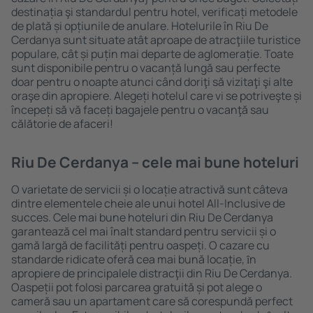
destinația şi standardul pentru hotel, verificați metodele
de plată și opțiunile de anulare. Hotelurile în Riu De
Cerdanya sunt situate atât aproape de atracţiile turistice
populare, cât și puțin mai departe de aglomerație. Toate
sunt disponibile pentru o vacanță lungă sau perfecte
doar pentru o noapte atunci când doriţi să vizitaţi şi alte
oraşe din apropiere. Alegeți hotelul care vi se potriveşte și
începeți să vă faceți bagajele pentru o vacanţă sau
călătorie de afaceri!
Riu De Cerdanya – cele mai bune hoteluri
O varietate de servicii și o locație atractivă sunt câteva
dintre elementele cheie ale unui hotel All-Inclusive de
succes. Cele mai bune hoteluri din Riu De Cerdanya
garantează cel mai înalt standard pentru servicii și o
gamă largă de facilități pentru oaspeți. O cazare cu
standarde ridicate oferă cea mai bună locație, ȋn
apropiere de principalele distracţii din Riu De Cerdanya.
Oaspeții pot folosi parcarea gratuită și pot alege o
cameră sau un apartament care să corespundă perfect