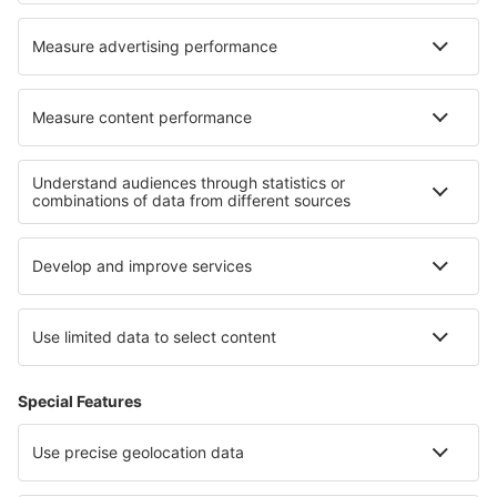
Hoteluri în Brevig Mission
Hoteluri în Reichstett
Hoteluri în Elstree
Cele mai bune hoteluri - regiuni
Hoteluri in Țara Bascilor
Hoteluri in Castilia-La Mancha
Hoteluri in Gran Canaria
Hoteluri in Costa Blanca
Hoteluri in Costa Tropical
Hoteluri în Livigno
Hoteluri în Ko Samui
Hoteluri în Lituania
Hoteluri in Alpii Francezi
Hoteluri in Corfu