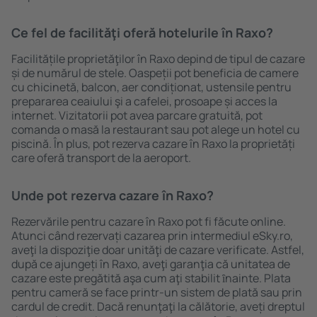
Ce fel de facilităţi oferă hotelurile în Raxo?
Facilitățile proprietăţilor în Raxo depind de tipul de cazare
și de numărul de stele. Oaspeții pot beneficia de camere
cu chicinetă, balcon, aer condiționat, ustensile pentru
prepararea ceaiului şi a cafelei, prosoape și acces la
internet. Vizitatorii pot avea parcare gratuită, pot
comanda o masă la restaurant sau pot alege un hotel cu
piscină. În plus, pot rezerva cazare în Raxo la proprietăți
care oferă transport de la aeroport.
Unde pot rezerva cazare în Raxo?
Rezervările pentru cazare în Raxo pot fi făcute online.
Atunci când rezervați cazarea prin intermediul eSky.ro,
aveţi la dispoziţie doar unităţi de cazare verificate. Astfel,
după ce ajungeți în Raxo, aveţi garanţia că unitatea de
cazare este pregătită aşa cum aţi stabilit ȋnainte. Plata
pentru cameră se face printr-un sistem de plată sau prin
cardul de credit. Dacă renunţaţi la călătorie, aveți dreptul