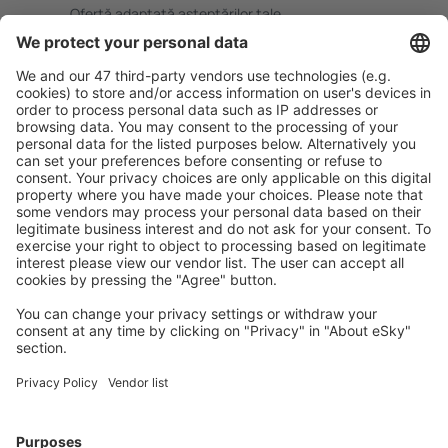
Ofertă adaptată aşteptărilor tale.
Planifică ȋn siguranţă
Rezervare fără griji cu opțiune gratuită de anulare.
Economiseşte mai mult
Prețuri atractive și oferte speciale pentru utilizatorii
conectați.
Cazarea preferată
Alege din peste 1,3 mil. de opţiuni: hoteluri, cabane,
apartamente și altele.
Cele mai căutate cazări de către utilizatorii eSky
Cazare în Spania - Orașe populare