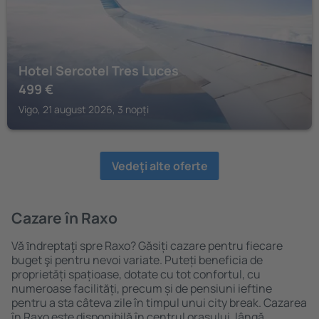
Hotel Sercotel Tres Luces
499
€
Vigo, 21 august 2026, 3 nopți
Vedeţi alte oferte
Cazare în Raxo
Vă ȋndreptaţi spre Raxo? Găsiți cazare pentru fiecare
buget şi pentru nevoi variate. Puteți beneficia de
proprietăți spațioase, dotate cu tot confortul, cu
numeroase facilități, precum și de pensiuni ieftine
pentru a sta câteva zile în timpul unui city break. Cazarea
în Raxo este disponibilă în centrul orașului, lângă