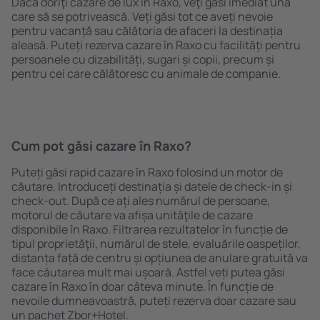
Dacă doriţi cazare de lux în Raxo, veţi găsi imediat una
care să se potrivească. Veți găsi tot ce aveți nevoie
pentru vacanță sau călătoria de afaceri la destinația
aleasă. Puteți rezerva cazare în Raxo cu facilități pentru
persoanele cu dizabilități, sugari și copii, precum și
pentru cei care călătoresc cu animale de companie.
Cum pot găsi cazare în Raxo?
Puteți găsi rapid cazare în Raxo folosind un motor de
căutare. Introduceți destinația și datele de check-in și
check-out. După ce ați ales numărul de persoane,
motorul de căutare va afișa unităţile de cazare
disponibile în Raxo. Filtrarea rezultatelor în funcție de
tipul proprietăţii, numărul de stele, evaluările oaspeților,
distanța față de centru și opțiunea de anulare gratuită va
face căutarea mult mai ușoară. Astfel veți putea găsi
cazare în Raxo în doar câteva minute. În funcție de
nevoile dumneavoastră, puteți rezerva doar cazare sau
un pachet Zbor+Hotel.