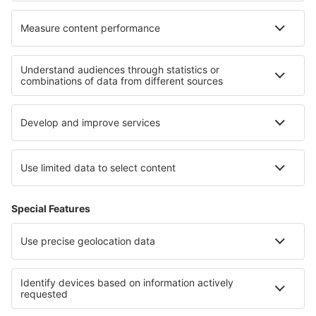
Cele mai bune locuri de cazare - regiuni
Cazare în Spania
Cazare in Costa Tropical
Cazare în Costa Verde
Cazare in Ibiza
Cazare in Castilia-La Mancha
Cazare in Vlahia moravă
Cazare in Austria Superioar
Cazare în Val Thorens
Cazare in Parcul Național Augrabies Falls
Cazare către Languedoc-Roussillon