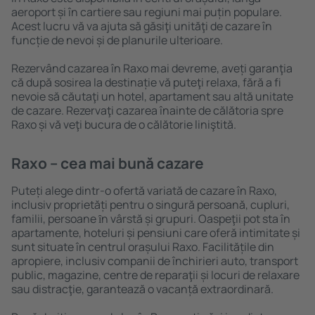
aeroport și în cartiere sau regiuni mai puțin populare.
Acest lucru vă va ajuta să găsiţi unităţi de cazare în
funcție de nevoi și de planurile ulterioare.
Rezervând cazarea în Raxo mai devreme, aveți garanţia
că după sosirea la destinație vă puteţi relaxa, fără a fi
nevoie să căutaţi un hotel, apartament sau altă unitate
de cazare. Rezervaţi cazarea înainte de călătoria spre
Raxo și vă veţi bucura de o călătorie liniştită.
Raxo – cea mai bună cazare
Puteți alege dintr-o ofertă variată de cazare în Raxo,
inclusiv proprietăți pentru o singură persoană, cupluri,
familii, persoane ȋn vârstă și grupuri. Oaspeţii pot sta în
apartamente, hoteluri și pensiuni care oferă intimitate și
sunt situate în centrul orașului Raxo. Facilitățile din
apropiere, inclusiv companii de închirieri auto, transport
public, magazine, centre de reparaţii și locuri de relaxare
sau distracţie, garantează o vacanță extraordinară.