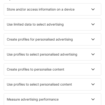
Cazare în Barcelona
Cazare în Marbella
Cazare în Malaga
Cazare în Mijas
Cazare în Madrid
Cazare în Cullera
Cazare în El Medano
Cazare în Coin
Cazare în Tossa de Mar
Cazare în Benitachell
Cele mai bune locuri de cazare - orașe
Cazare în Sevenoaks
Cazare în Randfontein
Cazare în Rosay sue Lieure
Cazare în Deeside
Cazare în Richwood
Cazare în Zorritos
Cazare în Massa Martana
Cazare în Berching
Cazare în San Sebastian
Cazare în Sukosan