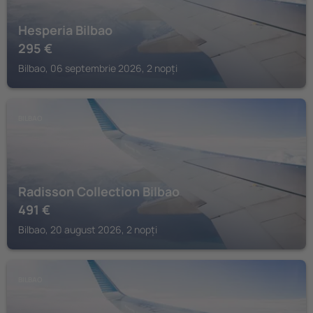
Hesperia Bilbao
295
€
Bilbao, 06 septembrie 2026, 2 nopți
BILBAO
Radisson Collection Bilbao
491
€
Bilbao, 20 august 2026, 2 nopți
BILBAO