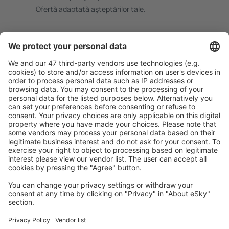
Ofertă adaptată aşteptărilor tale.
Planifică ȋn siguranţă
Rezervare fără griji cu opțiune gratuită de anulare.
Economiseşte mai mult
Prețuri atractive și oferte speciale pentru utilizatorii
conectați.
Cazarea preferată
Alege din peste 1,3 mil. de opţiuni: hoteluri, cabane,
apartamente și altele.
Cele mai căutate hoteluri de către utilizatorii eSky
Hoteluri în Spania - Orașe populare