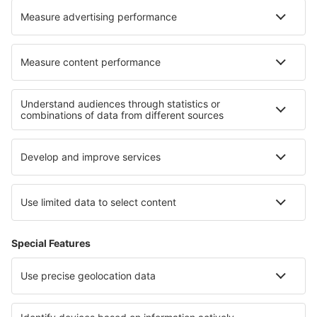
Cele mai bune hoteluri - regiuni
Hoteluri in Costa Tropical
Hoteluri in La Gomera
Hoteluri in Cantabria
Hoteluri in El Hierro
Hoteluri in Galicia
Hoteluri in Kapama Game Reserve
Hoteluri în Atolii Centrali
Hoteluri in Val di Fiemme
Hoteluri în Costa Central
Hoteluri in Parcul Național Hot Springs