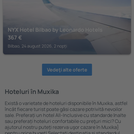
NYX Hotel Bilbao by Leonardo Hotels
367
€
Bilbao, 24 august 2026, 2 nopți
Vedeţi alte oferte
Hoteluri în Muxika
Există o varietate de hoteluri disponibile în Muxika, astfel
încât fiecare turist poate găsi cazare potrivită nevoilor
sale. Preferați un hotel All-Inclusive cu standarde ȋnalte
sau preferați hoteluri confortabile cu preţuri mici? Cu
ajutorul nostru puteți rezerva uşor cazare în Muxika}
pentru orice buget! Selectați destinația şi standardul