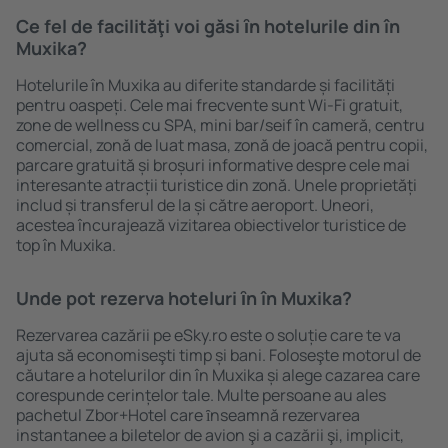
Ce fel de facilităţi voi găsi ȋn hotelurile din în
Muxika?
Hotelurile în Muxika au diferite standarde și facilități
pentru oaspeți. Cele mai frecvente sunt Wi-Fi gratuit,
zone de wellness cu SPA, mini bar/seif în cameră, centru
comercial, zonă de luat masa, zonă de joacă pentru copii,
parcare gratuită și broșuri informative despre cele mai
interesante atracții turistice din zonă. Unele proprietăți
includ și transferul de la și către aeroport. Uneori,
acestea încurajează vizitarea obiectivelor turistice de
top în Muxika.
Unde pot rezerva hoteluri ȋn în Muxika?
Rezervarea cazării pe eSky.ro este o soluție care te va
ajuta să economiseşti timp și bani. Foloseşte motorul de
căutare a hotelurilor din în Muxika și alege cazarea care
corespunde cerințelor tale. Multe persoane au ales
pachetul Zbor+Hotel care ȋnseamnă rezervarea
instantanee a biletelor de avion şi a cazării şi, implicit,