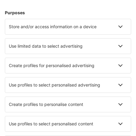
Hoteluri în Marbella
Hoteluri în Barcelona
Hoteluri în Madrid
Hoteluri în Malaga
Hoteluri în Mijas
Hoteluri în El Campello
Hoteluri în Torre Del Mar
Hoteluri în O Grove
Hoteluri în Golf Del Sur
Hoteluri în Cangas de Morrazo
Cele mai bune hoteluri - orașe
Hoteluri în Thuret
Hoteluri în Maranola
Hoteluri în Piriápolis
Hoteluri în Lenting
Hoteluri în Springville
Hoteluri în Sturovo
Hoteluri în Wendorf
Hoteluri în Joeuf
Hoteluri în Praia A Mare
Hoteluri în Saint Martinville