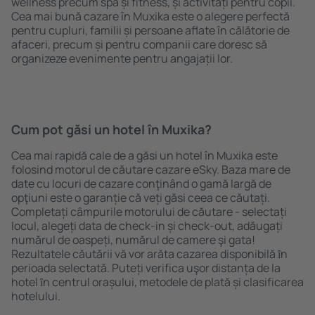
wellness precum spa și fitness, și activități pentru copii.
Cea mai bună cazare în Muxika este o alegere perfectă
pentru cupluri, familii și persoane aflate în călătorie de
afaceri, precum și pentru companii care doresc să
organizeze evenimente pentru angajații lor.
Cum pot găsi un hotel în Muxika?
Cea mai rapidă cale de a găsi un hotel în Muxika este
folosind motorul de căutare cazare eSky. Baza mare de
date cu locuri de cazare conţinând o gamă largă de
opţiuni este o garanție că veți găsi ceea ce căutați.
Completați câmpurile motorului de căutare - selectați
locul, alegeți data de check-in și check-out, adăugați
numărul de oaspeți, numărul de camere şi gata!
Rezultatele căutării vă vor arăta cazarea disponibilă ȋn
perioada selectată. Puteți verifica uşor distanța de la
hotel ȋn centrul orașului, metodele de plată și clasificarea
hotelului.