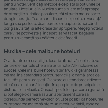
pentru hotel, verificați metodele de plată și opțiunile de
anulare. Hotelurile în Muxika sunt situate atât aproape
de atracţiile turistice populare, cât și puțin mai departe
de aglomerație. Toate sunt disponibile pentru o vacanță
lungă sau perfecte doar pentru o noapte atunci când
doriţi să vizitaţi şi alte oraşe din apropiere. Alegeți hotelul
care vi se potriveşte și începeți să vă faceți bagajele
pentru o vacanţă sau călătorie de afaceri!
Muxika – cele mai bune hoteluri
O varietate de servicii și o locație atractivă sunt câteva
dintre elementele cheie ale unui hotel All-Inclusive de
succes. Cele mai bune hoteluri din Muxika garantează
cel mai înalt standard pentru servicii și o gamă largă de
facilități pentru oaspeți. O cazare cu standarde ridicate
oferă cea mai bună locație, ȋn apropiere de principalele
distracţii din Muxika. Oaspeții pot folosi parcarea gratuită
și pot alege o cameră sau un apartament care să
corespundă perfect nevoilor lor. Este posibil ca hotelurile
cu standarde ȋnalte să ofere un meniu variabil, zone de