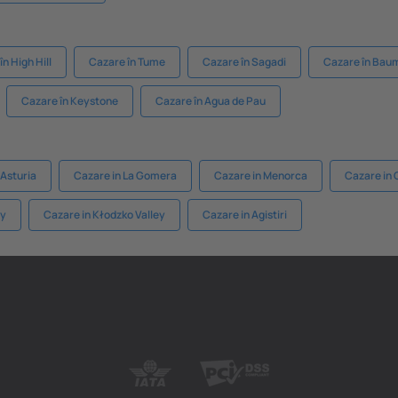
n High Hill
Cazare în Tume
Cazare în Sagadi
Cazare în Bau
Cazare în Keystone
Cazare în Agua de Pau
 Asturia
Cazare in La Gomera
Cazare in Menorca
Cazare in 
ay
Cazare in Kłodzko Valley
Cazare in Agistiri