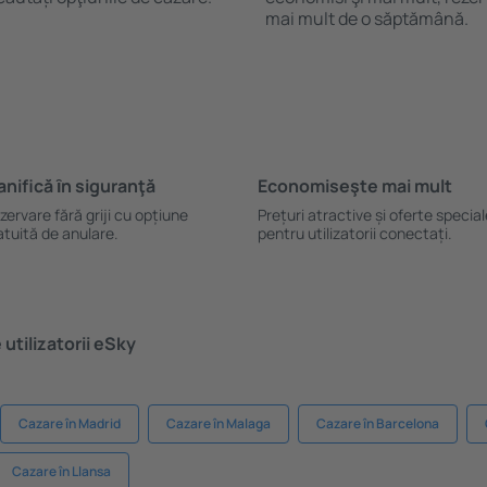
mai mult de o săptămână.
anifică ȋn siguranţă
Economiseşte mai mult
zervare fără griji cu opțiune
Prețuri atractive și oferte specia
atuită de anulare.
pentru utilizatorii conectați.
utilizatorii eSky
Cazare în Madrid
Cazare în Malaga
Cazare în Barcelona
Cazare în Llansa