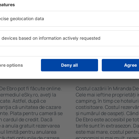
e Ebro folosind un motor de
ele de check-in și check-
Facilitățile proprietăţilor î
soane, motorul de căutare va
cazare și de numărul de stel
n Miranda De Ebro. Filtrarea
cu chicinetă, balcon, aer co
tăţii, numărul de stele,
prepararea ceaiului şi a cafe
e centru și opțiunea de
Vizitatorii pot avea parcare
t mai ușoară. Astfel veți
restaurant sau pot alege un h
în doar câteva minute. În
cazare în Miranda De Ebro la
teți rezerva doar cazare
aeroport.
 Miranda De Ebro?
Cât costă cazarea î
e Ebro pot fi făcute online.
Costul cazării în Miranda De
ermediul eSky.ro, aveţi la
Cele mai ieftine proprietăți 
icate. Astfel, după ce
camping, în timp ce hoteluri
ranţia că unitatea de cazare
costisitoare. Costul rezervăr
ainte. Plata pentru cameră se
și numărul de oaspeți. Când
n cardul de credit. Dacă
De Ebro este accesibil pe to
e a anula gratuit rezervarea
tarife sunt în extrasezon. 
ul limită pentru anularea
este mai mare, costul pentru
ăutați opţiunile de cazare.
economisi şi mai mult, reze