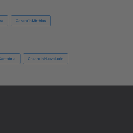
ma
Cazare în Mírthios
Cantabria
Cazare in Nuevo León