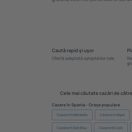
Caută rapid şi uşor
Pl
Ofertă adaptată aşteptărilor tale.
Re
gr
Cele mai căutate cazări de către 
Cazare în Spania - Orașe populare
Cazare în Marbella
Cazare în Mijas
Cazare în Son Bou
Cazare în Coin