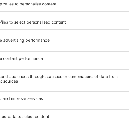
beneficia de proprietăți
Puteți alege dintr-o ofertă 
 numeroase facilități,
inclusiv proprietăți pentru o
 sta câteva zile în timpul
persoane ȋn vârstă și grupur
 Ebro este disponibilă în
hoteluri și pensiuni care ofe
cartiere sau regiuni mai
orașului Miranda De Ebro. Fac
a să găsiţi unităţi de cazare
companii de închirieri auto,
rioare.
reparaţii și locuri de relaxa
extraordinară.
o mai devreme, aveți
vă puteţi relaxa, fără a fi
Dacă doriţi cazare de lux în
t sau altă unitate de
care să se potrivească. Veți 
călătoria spre Miranda De
vacanță sau călătoria de afa
iştită.
rezerva cazare în Miranda De
cu dizabilități, sugari și cop
călătoresc cu animale de c
anda De Ebro?
Ce fel de facilităţi 
De Ebro?