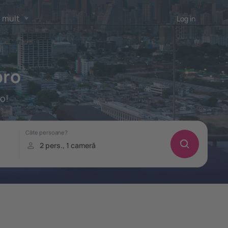
 mult
Log in
bro
ro!