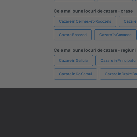
Cele mai bune locuri de cazare - orașe
Cazare în Ceilhes-et-Rocozels
Cazare î
Cazare Bosorod
Cazare în Casacce
Cele mai bune locuri de cazare - regiuni
Cazare in Galicia
Cazare in Principatul
Cazare în Ko Samui
Cazare in Drake B