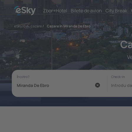
Zbor+Hotel
Bilete de avion
City Break
eSky.ro
/
cazare
/
Cazare în Miranda De Ebro
Ca
Ve