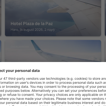
Hotel Plaza de la Paz
Haro, 14 august 2026, 2 nopți
CASALARREINA
Hospedería Señorío de Casalarreina
Casalarreina, 14 august 2026, 2 nopți