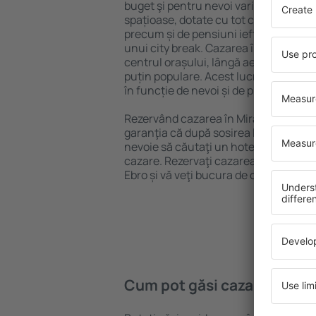
buget şi pentru nevoi variate. Puteți 
spațioase, dotate cu tot confortul, cu
precum și de pensiuni ieftine pentru a
unui city break. Cazarea în Miranda De
centrul orașului, lângă aeroport și în 
puțin populare. Acest lucru vă va ajut
în funcție de nevoi și de planurile ulte
Rezervând cazarea în Miranda De Ebr
garanţia că după sosirea la destinație 
nevoie să căutaţi un hotel, apartamen
cazare. Rezervaţi cazarea înainte de 
Ebro și vă veţi bucura de o călătorie lin
Cum pot găsi cazare în Mir