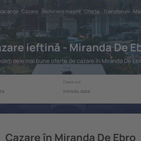
Vacanţe
Cazare
Închiriere mașini
Oferte
Transferuri
Mai
zare ieftină - Miranda De E
deţi cele mai bune oferte de cazare în Miranda De Eb
Cazare în Miranda De Ebro