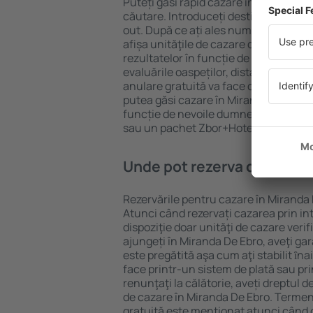
Puteți găsi rapid cazare în Miranda D
căutare. Introduceți destinația și dat
out. După ce ați ales numărul de per
afișa unităţile de cazare disponibile î
rezultatelor în funcție de tipul proprie
evaluările oaspeților, distanța față d
anulare gratuită va face căutarea mul
putea găsi cazare în Miranda De Ebro 
funcție de nevoile dumneavoastră, pu
sau un pachet Zbor+Hotel.
Unde pot rezerva cazare în
Rezervările pentru cazare în Miranda D
Atunci când rezervați cazarea prin int
dispoziţie doar unităţi de cazare verif
ajungeți în Miranda De Ebro, aveţi ga
este pregătită aşa cum aţi stabilit ȋn
face printr-un sistem de plată sau pri
renunţaţi la călătorie, aveți dreptul d
de cazare în Miranda De Ebro. Termen
gratuită este menţionat atunci când c