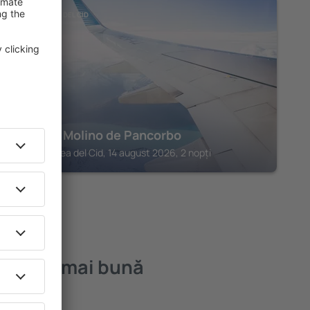
SANTA GADEA DEL CID
Hotel El Molino de Pancorbo
Santa Gadea del Cid, 14 august 2026, 2 nopți
o – cea mai bună