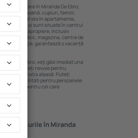
variată de cazare în Miranda De Ebro,
 singură persoană, cupluri, familii,
i. Oaspeţii pot sta în apartamente,
ră intimitate și sunt situate în centrul
ilitățile din apropiere, inclusiv
 transport public, magazine, centre de
re sau distracţie, garantează o vacanță
 Miranda De Ebro, veţi găsi imediat una
găsi tot ce aveți nevoie pentru
ceri la destinația aleasă. Puteți
 Ebro cu facilități pentru persoanele
ii, precum și pentru cei care
ompanie.
oferă hotelurile în Miranda