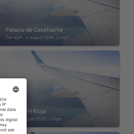
Palacio de Casafuerte
Zarraton, 14 august 2026, 2 nopți
HARO
Hotel ETH Rioja
Haro, 14 august 2026, 2 nopți