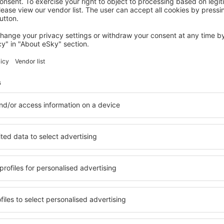
LABASTIDA
Hotel Jatorrena
Labastida, 14 august 2026, 2 nopți
Vedeţi mai multe oferte în Miranda De Ebro
e Ebro
Miranda De Ebr
cazare
ăsiți cazare pentru fiecare