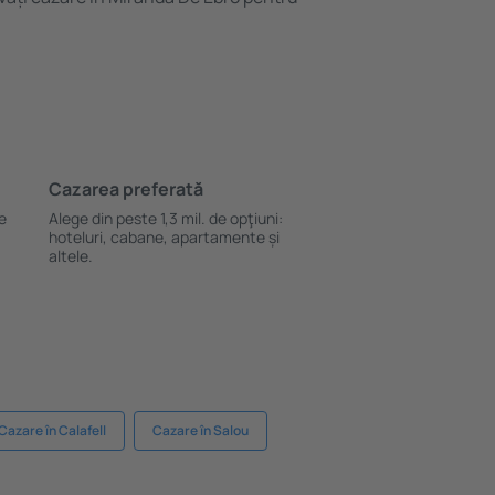
Cazarea preferată
le
Alege din peste 1,3 mil. de opţiuni:
hoteluri, cabane, apartamente și
altele.
Cazare în Calafell
Cazare în Salou