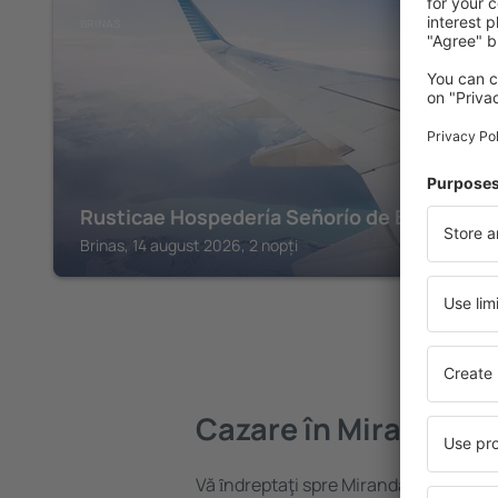
BRINAS
Rusticae Hospedería Señorío de Briñas
Brinas, 14 august 2026, 2 nopți
Cazare în Miranda D
Vă ȋndreptaţi spre Miranda De Ebro? G