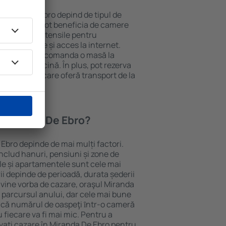
n Miranda De Ebro depind de tipul de
e. Oaspeții pot beneficia de camere
ndiționat, ustensile pentru
lei, prosoape și acces la internet.
 gratuită, pot comanda o masă la
otel cu piscină. În plus, pot rezerva
 proprietăți care oferă transport de la
n Miranda De Ebro?
 Ebro depinde de mai mulți factori.
includ hanuri, pensiuni și zone de
le și apartamentele sunt cele mai
ii depinde de perioadă, durata șederii
 vine vorba de cazare, oraşul Miranda
t parcursul anului, dar cele mai bune
Dacă numărul de oaspeţi ȋntr-o cameră
 fiecare va fi mai mic. Pentru a
rvați cazare în Miranda De Ebro pentru