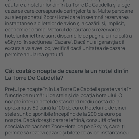
căutare a hotelurilor din în La Torre De Cabdella și alege
cazarea care corespunde cerințelor tale. Multe persoane
au ales pachetul Zbor+Hotel care ȋnseamnă rezervarea
instantanee a biletelor de avion şi a cazării şi, implicit,
economie de timp. Motorul de căutare și rezervarea
hotelurilor ieftine sunt disponibile pe pagina principală a
eSky.ro, ȋn secţiunea "Cazare". Dacă nu ai garanţia că
excursia va avea loc, verifică dacă unitatea de cazare
permite anularea gratuită.
Cât costă o noapte de cazare la un hotel din în
La Torre De Cabdella?
Prețul pe noapte în în La Torre De Cabdella poate varia în
funcție de numărul de stele și de locaţia hotelului. O
noapte într-un hotel de standard mediu costă de la
aproximativ 50 până la 100 de euro. Hotelurile de cinci
stele sunt disponibile ȋncepând de la 200 de euro pe
noapte. Dacă doreşti cazare ieftină, consultă oferta
specială de pachete Zbor+Hotel de pe eSky.ro, care ȋţi
permite să rezervi cazare și bilete de avion instantaneu.