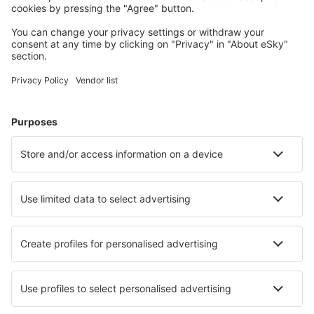
Cele mai căutate hoteluri de către utilizatorii eSky
Hoteluri în Spania - Orașe populare
Hoteluri în Malaga
Hoteluri în Madrid
Hoteluri în Barcelona
Hoteluri în Marbella
Hoteluri în Mijas
Hoteluri în Torroella de Montgri
Hoteluri în Port de Pollenca
Hoteluri în Barbate
Hoteluri în Puerto del Carmen
Hoteluri în Los Llanos de Aridane
Cele mai bune hoteluri - orașe
Hoteluri în Flic En Flac
Hoteluri în Rokland
Hoteluri în Beaurainville
Hoteluri în Sydkoster