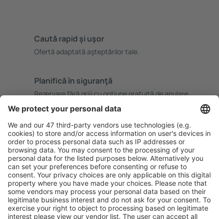
Caută rapid şi uşor
Ofertă adaptată aşteptărilor tale.
Planifică ȋn siguranţă
Rezervare fără griji cu opțiune gratuită de anulare.
Economiseşte mai mult
Prețuri atractive și oferte speciale pentru utilizatorii
conectați.
Cazarea preferată
Alege din peste 1,3 mil. de opţiuni: hoteluri, cabane,
apartamente și altele.