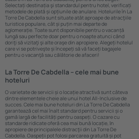
Selectați destinația şi standardul pentru hotel, verificați
metodele de plată și opțiunile de anulare. Hotelurile în La
Torre De Cabdella sunt situate atât aproape de atracţiile
turistice populare, cât și puțin mai departe de
aglomerație. Toate sunt disponibile pentru o vacanță
lungă sau perfecte doar pentru o noapte atunci când
doriţi să vizitaţi şi alte oraşe din apropiere. Alegeți hotelul
care vi se potriveşte și începeți să vă faceți bagajele
pentru o vacanţă sau călătorie de afaceri!
La Torre De Cabdella – cele mai bune
hoteluri
O varietate de servicii și o locație atractivă sunt câteva
dintre elementele cheie ale unui hotel All-Inclusive de
succes. Cele mai bune hoteluri din La Torre De Cabdella
garantează cel mai înalt standard pentru servicii și o
gamă largă de facilități pentru oaspeți. O cazare cu
standarde ridicate oferă cea mai bună locație, ȋn
apropiere de principalele distracţii din La Torre De
Cabdella. Oaspeții pot folosi parcarea gratuită și pot