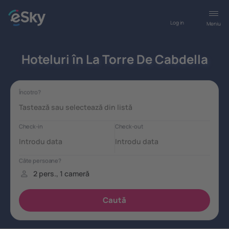
Log in
Meniu
Hoteluri în La Torre De Cabdella