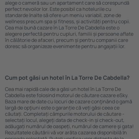
alege o cameră sau un apartament care să corespundă
perfect nevoilor lor. Este posibil ca hotelurile cu
standarde ȋnalte să ofere un meniu variabil, zone de
wellness precum spa și fitness, și activități pentru copii.
Cea mai bună cazare în La Torre De Cabdella este o
alegere perfectă pentru cupluri, familii și persoane aflate
în călătorie de afaceri, precum și pentru companii care
doresc să organizeze evenimente pentru angajații lor.
Cum pot găsi un hotel în La Torre De Cabdella?
Cea mai rapidă cale de a găsi un hotel în La Torre De
Cabdella este folosind motorul de căutare cazare eSky.
Baza mare de date cu locuri de cazare conţinând o gamă
largă de opţiuni este o garanție că veți găsi ceea ce
căutați. Completați câmpurile motorului de căutare -
selectați locul, alegeți data de check-in și check-out,
adăugați numărul de oaspeți, numărul de camere şi gata!
Rezultatele căutării vă vor arăta cazarea disponibilă ȋn
perioada selectată. Puteți verifica uşor distanța de la