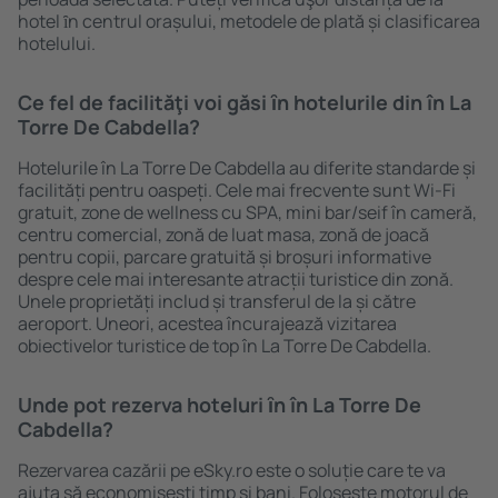
hotel ȋn centrul orașului, metodele de plată și clasificarea
hotelului.
Ce fel de facilităţi voi găsi ȋn hotelurile din în La
Torre De Cabdella?
Hotelurile în La Torre De Cabdella au diferite standarde și
facilități pentru oaspeți. Cele mai frecvente sunt Wi-Fi
gratuit, zone de wellness cu SPA, mini bar/seif în cameră,
centru comercial, zonă de luat masa, zonă de joacă
pentru copii, parcare gratuită și broșuri informative
despre cele mai interesante atracții turistice din zonă.
Unele proprietăți includ și transferul de la și către
aeroport. Uneori, acestea încurajează vizitarea
obiectivelor turistice de top în La Torre De Cabdella.
Unde pot rezerva hoteluri ȋn în La Torre De
Cabdella?
Rezervarea cazării pe eSky.ro este o soluție care te va
ajuta să economiseşti timp și bani. Foloseşte motorul de