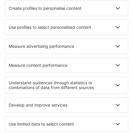
Hoteluri în Kasnäs
Hoteluri în Gardur
Hoteluri în Palgrave
Hoteluri în Caprino Veronese
Hoteluri în Puk Tian
Hoteluri în Wonneberg
Cele mai bune hoteluri - regiuni
Hoteluri în Sierra Nevada
Hoteluri in Insulele Baleare
Hoteluri în Costa Adeje
Hoteluri in La Gomera
Hoteluri in Andaluzia
Hoteluri in Voievodatul Varmia și Mazuria
Hoteluri în Riviera Maya
Hoteluri în La Plagne
Hoteluri ȋn Anglia
Hoteluri in Worthersee