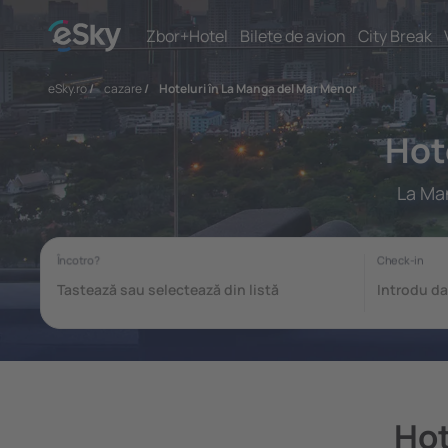
Zbor+Hotel
Bilete de avion
City Break
eSky.ro
/
cazare
/
Hoteluri în La Manga del Mar Menor
Hot
La Man
Hot