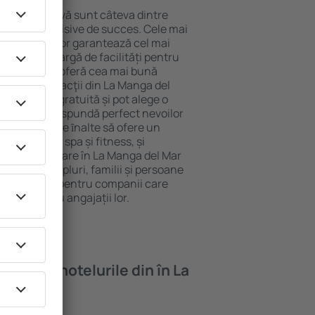
locație atractivă sunt câteva dintre
tel All-Inclusive de succes. Cele mai
 del Mar Menor garantează cel mai
i și o gamă largă de facilități pentru
rde ridicate oferă cea mai bună
cipalele distracţii din La Manga del
i parcarea gratuită și pot alege o
are să corespundă perfect nevoilor
le cu standarde ȋnalte să ofere un
ness precum spa și fitness, și
 mai bună cazare în La Manga del Mar
ă pentru cupluri, familii și persoane
ri, precum și pentru companii care
ente pentru angajații lor.
oi găsi ȋn hotelurile din în La
or?