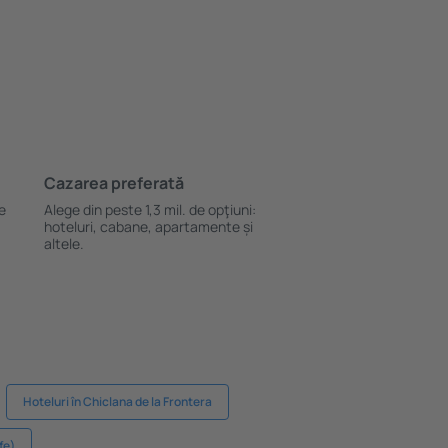
Cazarea preferată
le
Alege din peste 1,3 mil. de opţiuni:
hoteluri, cabane, apartamente și
altele.
Hoteluri în Chiclana de la Frontera
fe)