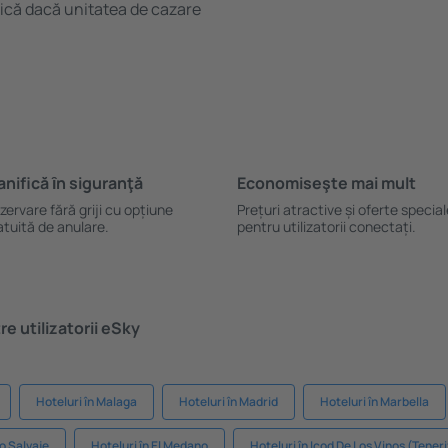
ifică dacă unitatea de cazare
anifică ȋn siguranţă
Economiseşte mai mult
zervare fără griji cu opțiune
Prețuri atractive și oferte specia
atuită de anulare.
pentru utilizatorii conectați.
e utilizatorii eSky
Hoteluri în Malaga
Hoteluri în Madrid
Hoteluri în Marbella
ao Salvaje
Hoteluri în El Medano
Hoteluri în Icod De Los Vinos (Teneri