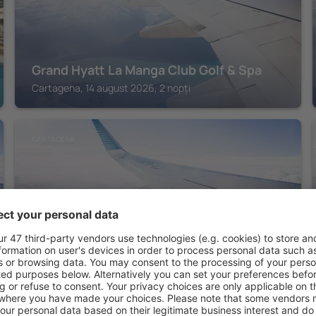
Grand Hyatt La Manga Club Golf & Spa
Cartagena, 14 august 2026, 2 nopți
CARTAGENA
Hotel Izán Cavanna
Cartagena, 14 august 2026, 2 nopți