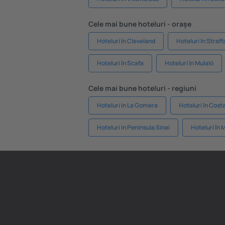
Cele mai bune hoteluri - orașe
Hoteluri în Cleveland
Hoteluri în Straff
Hoteluri în Scafa
Hoteluri în Mulaló
Cele mai bune hoteluri - regiuni
Hoteluri in La Gomera
Hoteluri în Cost
Hoteluri in Peninsula Sinai
Hoteluri în 