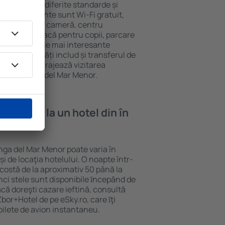
ar Menor au diferite standarde și
le mai frecvente sunt Wi-Fi gratuit,
ni bar/seif în cameră, centru
, zonă de joacă pentru copii, parcare
ive despre cele mai interesante
nele proprietăți includ și transferul de
 acestea încurajează vizitarea
p în La Manga del Mar Menor.
e cazare la un hotel din în
enor?
nga del Mar Menor poate varia în
i de locaţia hotelului. O noapte într-
costă de la aproximativ 50 până la
inci stele sunt disponibile ȋncepând de
că doreşti cazare ieftină, consultă
bor+Hotel de pe eSky.ro, care ȋţi
 bilete de avion instantaneu.