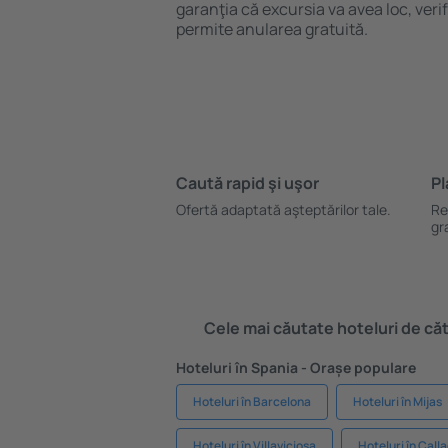
garanţia că excursia va avea loc, ver
permite anularea gratuită.
Caută rapid şi uşor
Pl
Ofertă adaptată aşteptărilor tale.
Re
gr
Cele mai căutate hoteluri de cătr
Hoteluri în Spania - Orașe populare
Hoteluri în Barcelona
Hoteluri în Mijas
Hoteluri în Villaviciosa
Hoteluri în Call