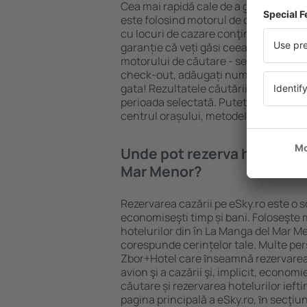
Cea mai rapidă cale de a găsi un hote
este folosind motorul de căutare caz
cu locuri de cazare conţinând o gamă 
garanție că veți găsi ceea ce căutați
motorului de căutare - selectați locul
check-out, adăugați numărul de oasp
gata! Rezultatele căutării vă vor arăt
perioada selectată. Puteți verifica uşo
centrul orașului, metodele de plată și 
Unde pot rezerva hoteluri ȋ
Mar Menor?
Rezervarea cazării pe eSky.ro este o so
economiseşti timp și bani. Foloseşte 
hotelurilor din în La Manga del Mar M
corespunde cerințelor tale. Multe pe
Zbor+Hotel care ȋnseamnă rezervarea 
avion şi a cazării şi, implicit, econom
căutare și rezervarea hotelurilor iefti
pagina principală a eSky.ro, ȋn secţiu