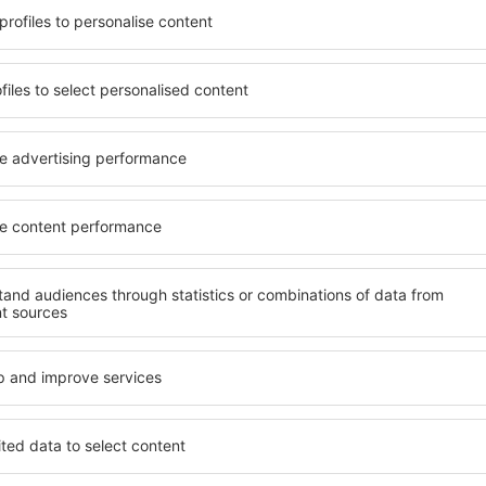
e găsi cazare potrivită
O varietate de servicii și o 
nclusive cu standarde ȋnalte
elementele cheie ale unui ho
 preţuri mici? Cu ajutorul
bune hoteluri din La Manga
 La Manga del Mar Menor}
înalt standard pentru servici
ția şi standardul pentru
oaspeți. O cazare cu standa
opțiunile de anulare.
locație, ȋn apropiere de prin
 sunt situate atât aproape
Mar Menor. Oaspeții pot folos
i puțin mai departe de
cameră sau un apartament c
pentru o vacanță lungă sau
lor. Este posibil ca hoteluri
nd doriţi să vizitaţi şi alte
meniu variabil, zone de well
re vi se potriveşte și
activități pentru copii. Cea
o vacanţă sau călătorie de
Menor este o alegere perfect
aflate în călătorie de aface
doresc să organizeze evenim
a Manga del Mar
Ce fel de facilităţi v
Manga del Mar Men