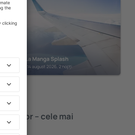
SAN JAVIER
Bakour La Manga Splash
San Javier, 14 august 2026, 2 nopți
r Menor – cele mai