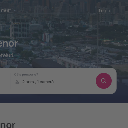
 mult
Log in
enor
teluri!
enor