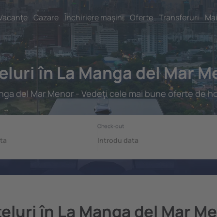
Vacanţe
Cazare
Închiriere mașini
Oferte
Transferuri
Mai
eluri în La Manga del Mar M
ga del Mar Menor - Vedeţi cele mai bune oferte de ho
eluri în La Manga del Mar M