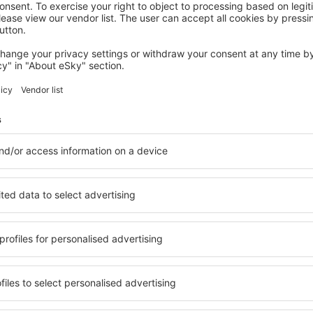
CARTAGENA
Hotel Servigroup Galúa
Cartagena, 14 august 2026, 2 nopți
Vedeți mai multe hoteluri în La Manga del Mar Menor
 del Mar Menor
La Manga del Ma
bune hoteluri
bile în La Manga del Mar