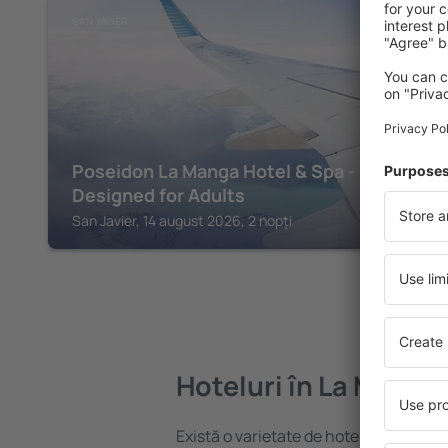
SAN JAVIER
Poseidon La Manga Hotel & Spa -
Designed for Adults
San Javier, 14 august 2026, 2 nopți
Hoteluri în La Manga
Există o varietate de hoteluri disponi