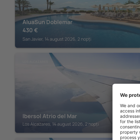
AluaSun Doblemar
430
€
San Javier, 14 august 2026, 2 nopți
LOS ALCAZARES
Ibersol Atrio del Mar
Los Alcazares, 14 august 2026, 2 nopți