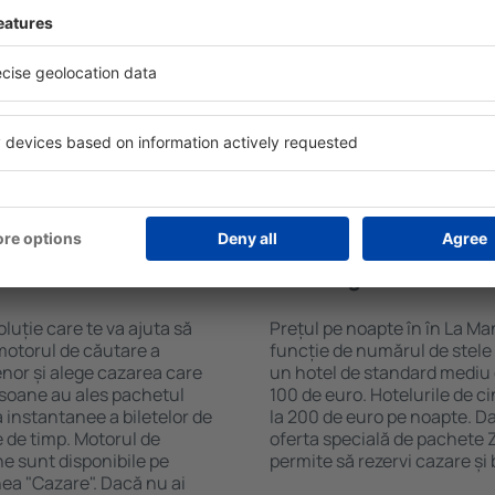
l în La Manga del Mar Menor
Hotelurile în La Manga del M
are eSky. Baza mare de date
facilități pentru oaspeți. Ce
largă de opţiuni este o
zone de wellness cu SPA, mi
. Completați câmpurile
comercial, zonă de luat masa
, alegeți data de check-in și
gratuită și broșuri informat
eți, numărul de camere şi
atracții turistice din zonă. U
a cazarea disponibilă ȋn
la și către aeroport. Uneori,
r distanța de la hotel ȋn
obiectivelor turistice de to
clasificarea hotelului.
n în La Manga del
Cât costă o noapte d
La Manga del Mar M
luție care te va ajuta să
Prețul pe noapte în în La Ma
motorul de căutare a
funcție de numărul de stele ș
enor și alege cazarea care
un hotel de standard mediu 
rsoane au ales pachetul
100 de euro. Hotelurile de c
instantanee a biletelor de
la 200 de euro pe noapte. Da
ie de timp. Motorul de
oferta specială de pachete Z
ne sunt disponibile pe
permite să rezervi cazare și
nea "Cazare". Dacă nu ai