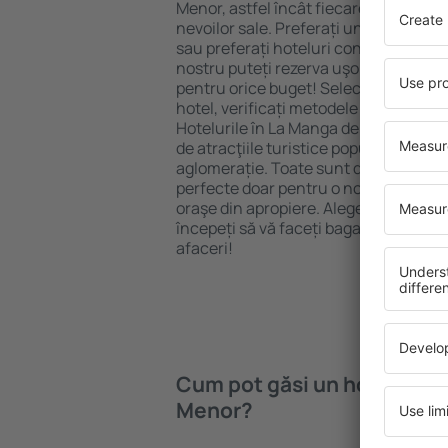
Menor, astfel încât fiecare turist poat
nevoilor sale. Preferați un hotel All-I
sau preferați hoteluri confortabile cu
nostru puteți rezerva uşor cazare în
pentru orice buget! Selectați destina
hotel, verificați metodele de plată și 
Hotelurile în La Manga del Mar Menor
de atracţiile turistice populare, cât ș
aglomerație. Toate sunt disponibile 
perfecte doar pentru o noapte atunci câ
oraşe din apropiere. Alegeți hotelul ca
începeți să vă faceți bagajele pentru 
afaceri!
Cum pot găsi un hotel în L
Menor?