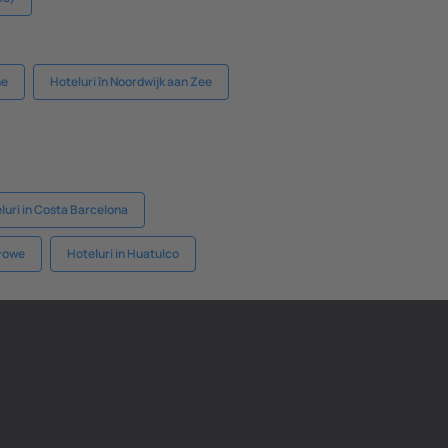
he
Hoteluri în Noordwijk aan Zee
luri in Costa Barcelona
ołowe
Hoteluri in Huatulco