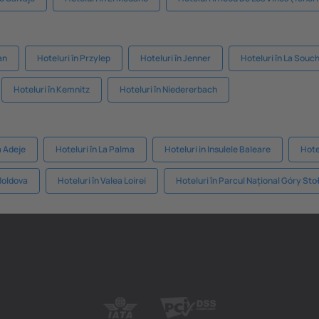
an
Hoteluri în Przylep
Hoteluri în Jenner
Hoteluri în La Souc
Hoteluri în Kemnitz
Hoteluri în Niedererbach
a Adeje
Hoteluri în La Palma
Hoteluri in Insulele Baleare
Hote
Moldova
Hoteluri în Valea Loirei
Hoteluri în Parcul Național Góry St