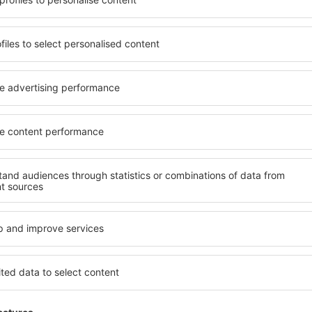
 de proprietăți spațioase,
proprietăți pentru o singură
facilități, precum și de
ȋn vârstă și grupuri. Oaspeţi
le în timpul unui city break.
pensiuni care oferă intimitat
ntrul orașului, lângă
Irun. Facilitățile din apropie
i puțin populare. Acest lucru
auto, transport public, magaz
în funcție de nevoi și de
relaxare sau distracţie, gar
Dacă doriţi cazare de lux în 
e, aveți garanţia că după
potrivească. Veți găsi tot c
fără a fi nevoie să căutaţi un
călătoria de afaceri la desti
 cazare. Rezervaţi cazarea
Irun cu facilități pentru pers
ţi bucura de o călătorie
precum și pentru cei care c
n?
Ce fel de facilităţi o
ind un motor de căutare.
Facilitățile proprietăţilor în
heck-in și check-out. După ce
numărul de stele. Oaspeții 
 de căutare va afișa
balcon, aer condiționat, ust