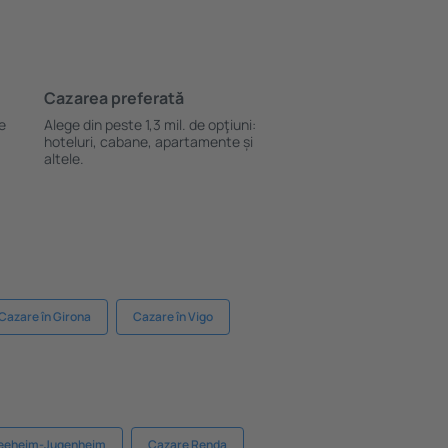
Cazarea preferată
le
Alege din peste 1,3 mil. de opţiuni:
hoteluri, cabane, apartamente și
altele.
Cazare în Girona
Cazare în Vigo
Seeheim-Jugenheim
Cazare Renda