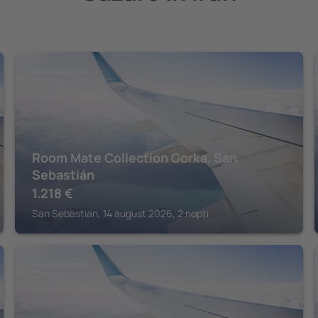
SAN SEBASTIAN
Room Mate Collection Gorka, San
Sebastián
1.218
€
San Sebastian, 14 august 2026, 2 nopți
SAN SEBASTIAN