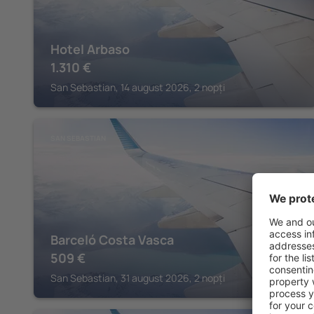
Hotel Arbaso
1.310
€
San Sebastian, 14 august 2026, 2 nopți
SAN SEBASTIAN
Barceló Costa Vasca
509
€
San Sebastian, 31 august 2026, 2 nopți