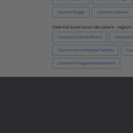
Cazare în Rygge
Cazare în Latheron
Cele mai bune locuri de cazare - regiuni
Cazare in Costa de Almeria
Cazare în 
Cazare în Parcul Național Ceahlău
Caz
Cazare in Tortuguero National Park