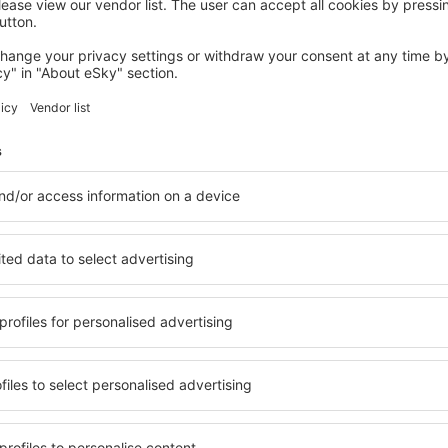
SAN SEBASTIAN
Hotel Arrizul Congress
1.430
€
San Sebastian, 14 august 2026, 2 nopți
Vedeţi mai multe oferte în Irun
Irun – cea mai 
 pentru fiecare buget şi
Puteți alege dintr-o ofertă v