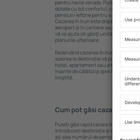
pentru nevoi variate. Puteți beneficia
dotate cu tot confortul, cu numeroase 
pensiuni ieftine pentru a sta câteva zi
Cazarea în Irun este disponibilă în ce
aeroport și în cartiere sau regiuni ma
vă va ajuta să găsiţi unităţi de cazare 
planurile ulterioare.
Rezervând cazarea în Irun mai devrem
sosirea la destinație vă puteţi relaxa, 
hotel, apartament sau altă unitate de
înainte de călătoria spre Irun și vă ve
liniştită.
Cum pot găsi cazare în Iru
Puteți găsi rapid cazare în Irun folos
Introduceți destinația și datele de c
ați ales numărul de persoane, motorul