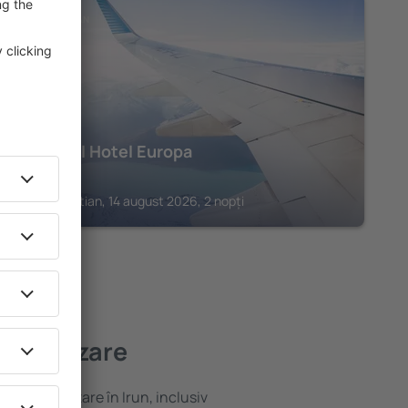
SAN SEBASTIAN
Sercotel Hotel Europa
1.081
€
San Sebastian, 14 august 2026, 2 nopți
bună cazare
ariată de cazare în Irun, inclusiv