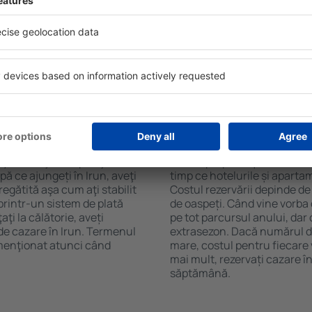
 Filtrarea rezultatelor în
cafelei, prosoape și acces la
de stele, evaluările
gratuită, pot comanda o mas
 opțiunea de anulare gratuită
hotel cu piscină. În plus, pot
fel veți putea găsi cazare în
care oferă transport de la a
e de nevoile dumneavoastră,
chet Zbor+Hotel.
Irun?
Cât costă cazarea în
fi făcute online. Atunci când
Costul cazării în Irun depind
.ro, aveţi la dispoziţie doar
ieftine proprietăți includ ha
pă ce ajungeți în Irun, aveţi
timp ce hotelurile și aparta
egătită aşa cum aţi stabilit
Costul rezervării depinde de
printr-un sistem de plată
de oaspeți. Când vine vorba 
ţi la călătorie, aveți
pe tot parcursul anului, dar 
 de cazare în Irun. Termenul
extrasezon. Dacă numărul d
 menţionat atunci când
mare, costul pentru fiecare 
mai mult, rezervați cazare î
săptămână.