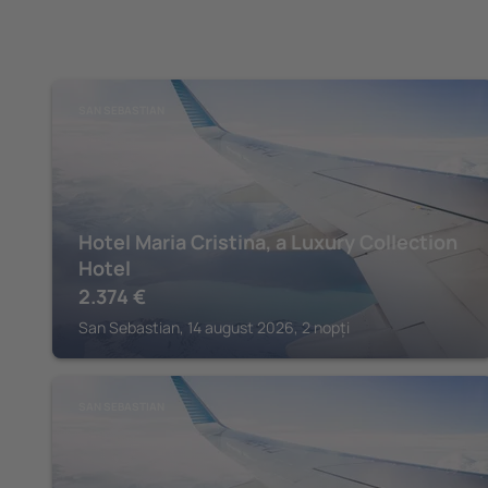
SAN SEBASTIAN
Hotel Maria Cristina, a Luxury Collection
Hotel
2.374
€
San Sebastian, 14 august 2026, 2 nopți
SAN SEBASTIAN