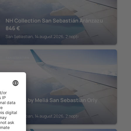
NH Collection San Sebastián Aránzazu
846
€
San Sebastian, 14 august 2026, 2 nopți
SAN SEBASTIAN
INNSiDE by Meliá San Sebastian Orly
1.104
€
San Sebastian, 14 august 2026, 2 nopți