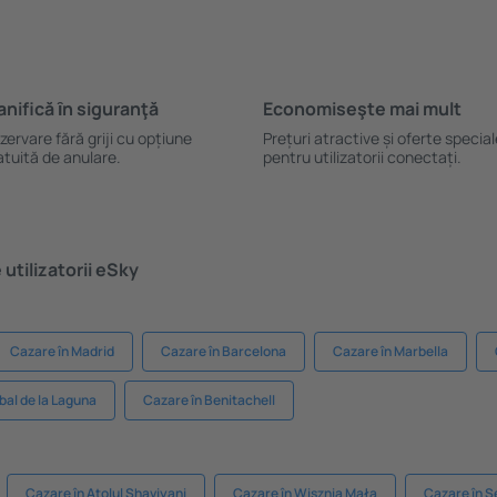
anifică ȋn siguranţă
Economiseşte mai mult
zervare fără griji cu opțiune
Prețuri atractive și oferte specia
atuită de anulare.
pentru utilizatorii conectați.
utilizatorii eSky
Cazare în Madrid
Cazare în Barcelona
Cazare în Marbella
bal de la Laguna
Cazare în Benitachell
Cazare în Atolul Shaviyani
Cazare în Wisznia Mała
Cazare în 