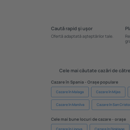
Caută rapid şi uşor
Pl
Ofertă adaptată aşteptărilor tale.
Re
gr
Cele mai căutate cazări de către 
Cazare în Spania - Orașe populare
Cazare în Malaga
Cazare în Mijas
Cazare în Manilva
Cazare în San Cristo
Cele mai bune locuri de cazare - orașe
Cazare în Lipova
Cazare în Dinklage