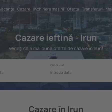
Vacanţe
Cazare
Închiriere mașini
Oferte
Transferuri
Mai
Cazare ieftină - Irun
Vedeţi cele mai bune oferte de cazare în Irun!
Cazare în Irun