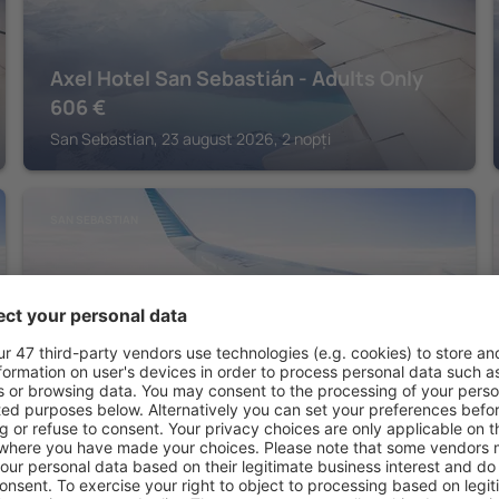
Axel Hotel San Sebastián - Adults Only
606
€
San Sebastian, 23 august 2026, 2 nopți
SAN SEBASTIAN
Catalonia Donosti
2.548
€
San Sebastian, 25 august 2026, 6 nopți