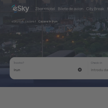
Zbor+Hotel
Bilete de avion
City Break
eSky.ro
/
cazare
/
Cazare în Irun