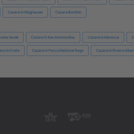
Cazare în Waghausel
Cazare Bonifati
Costa Verde
Cazare în San Antonio Bay
Cazare in Menorca
C
are in Creta
Cazare in Parcul Național Rago
Cazare în Riviera Alba