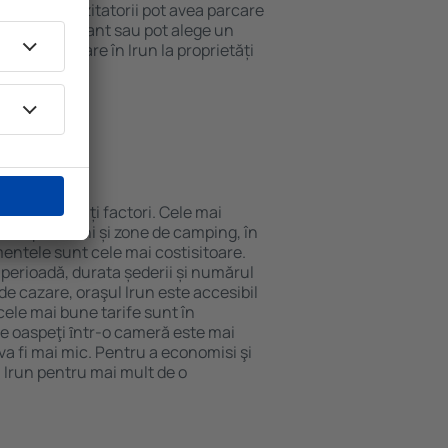
 internet. Vizitatorii pot avea parcare
ă la restaurant sau pot alege un
 rezerva cazare în Irun la proprietăți
eroport.
 Irun?
e de mai mulți factori. Cele mai
nuri, pensiuni și zone de camping, în
mentele sunt cele mai costisitoare.
 perioadă, durata șederii și numărul
de cazare, oraşul Irun este accesibil
cele mai bune tarife sunt în
e oaspeţi ȋntr-o cameră este mai
va fi mai mic. Pentru a economisi şi
n Irun pentru mai mult de o