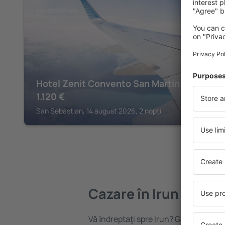
SAN SEBASTIAN
Hotel Zenit Convento San Martín
1.120
€
San Sebastian, 14 august 2026, 2 nopți
Cazare în Irun
Vă ȋndreptaţi spre Irun? Găsiți cazare