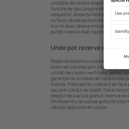
unităţile de cazare disponibile în Irun.
funcție de tipul proprietăţii, numărul 
oaspeților, distanța față de centru și
va face căutarea mult mai ușoară. Ast
Irun în doar câteva minute. În funcți
puteți rezerva doar cazare sau un pa
Unde pot rezerva cazare în 
Rezervările pentru cazare în Irun pot 
rezervați cazarea prin intermediul eSky
unităţi de cazare verificate. Astfel, du
garanţia că unitatea de cazare este pr
ȋnainte. Plata pentru cameră se face 
sau prin cardul de credit. Dacă renunţa
dreptul de a anula gratuit rezervarea
limită pentru anularea gratuită este
căutați opţiunile de cazare.