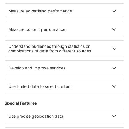
Cazare în Bialobrzegi
Cazare în Chanhassen
Cazare în Ella
Cazare în Liptovsky Jan
Cele mai bune locuri de cazare - regiuni
Cazare in Gran Canaria
Cazare in Formentera
Cazare în Costa Adeje
Cazare în Sierra Nevada
Cazare in Costa de Almeria
Cazare în Parcul Național Banff
Cazare in Slovak Tatras
Cazare in Insula Hvar
Cazare in Oregon
Cazare in Hidalgo