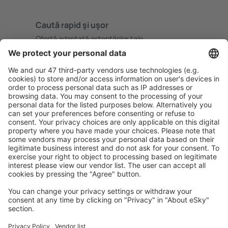
Caută rapid şi uşor
Ofertă adaptată aşteptărilor tale.
Planifică ȋn siguranţă
Rezervare fără griji cu opțiune gratuită de anulare.
Economiseşte mai mult
Prețuri atractive și oferte speciale pentru utilizatorii
conectați.
Cazarea preferată
Alege din peste 1,3 mil. de opţiuni: hoteluri, cabane,
apartamente și altele.
Cele mai căutate cazări de către utilizatorii eSky