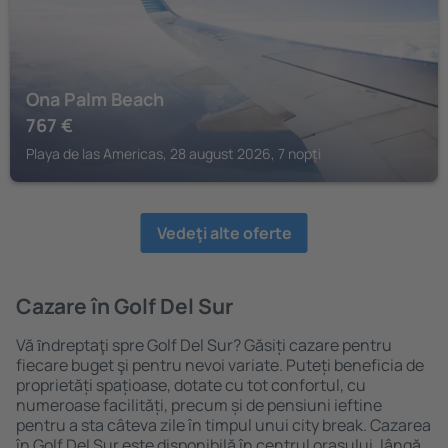
Ona Palm Beach
767
€
Playa de las Americas, 28 august 2026, 7 nopți
Vedeţi alte oferte
Cazare în Golf Del Sur
Vă ȋndreptaţi spre Golf Del Sur? Găsiți cazare pentru
fiecare buget şi pentru nevoi variate. Puteți beneficia de
proprietăți spațioase, dotate cu tot confortul, cu
numeroase facilități, precum și de pensiuni ieftine
pentru a sta câteva zile în timpul unui city break. Cazarea
în Golf Del Sur este disponibilă în centrul orașului, lângă