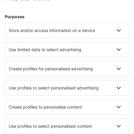
Cazare în Spania - Orașe populare
Cazare în Barcelona
Cazare în Mijas
Cazare în Marbella
Cazare în Malaga
Cazare în Madrid
Cazare în Mojacar
Cazare în Begur
Cazare în La Orotava
Cazare în Platja d'Aro
Cazare în San Javier
Cele mai bune locuri de cazare - orașe
Cazare în Chaumont
Cazare Kondapur
Cazare în Kamen Bryag
Cazare în Eygurande
Cazare în Păltiniș
Cazare în Fauske