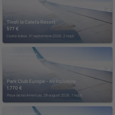
Tivoli la Caleta Resort
577
€
Costa Adeje, 01 septembrie 2026, 2 nopți
PLAYA DE LAS AMERICAS
Park Club Europe - All Inclusive
1.770
€
Playa de las Americas, 28 august 2026, 7 nopți
PLAYA DE LAS AMERICAS