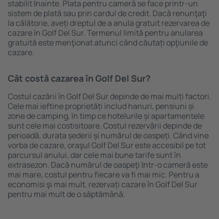
stabilit ȋnainte. Plata pentru cameră se face printr-un
sistem de plată sau prin cardul de credit. Dacă renunţaţi
la călătorie, aveți dreptul de a anula gratuit rezervarea de
cazare în Golf Del Sur. Termenul limită pentru anularea
gratuită este menţionat atunci când căutați opţiunile de
cazare.
Cât costă cazarea în Golf Del Sur?
Costul cazării în Golf Del Sur depinde de mai mulți factori.
Cele mai ieftine proprietăți includ hanuri, pensiuni și
zone de camping, în timp ce hotelurile și apartamentele
sunt cele mai costisitoare. Costul rezervării depinde de
perioadă, durata șederii și numărul de oaspeți. Când vine
vorba de cazare, oraşul Golf Del Sur este accesibil pe tot
parcursul anului, dar cele mai bune tarife sunt în
extrasezon. Dacă numărul de oaspeţi ȋntr-o cameră este
mai mare, costul pentru fiecare va fi mai mic. Pentru a
economisi şi mai mult, rezervați cazare în Golf Del Sur
pentru mai mult de o săptămână.