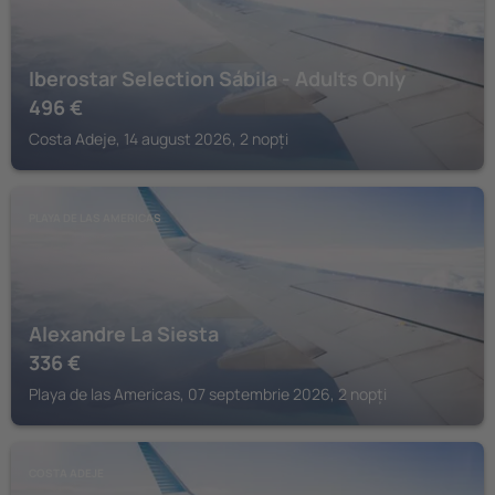
Iberostar Selection Sábila - Adults Only
496
€
Costa Adeje, 14 august 2026, 2 nopți
PLAYA DE LAS AMERICAS
Alexandre La Siesta
336
€
Playa de las Americas, 07 septembrie 2026, 2 nopți
COSTA ADEJE