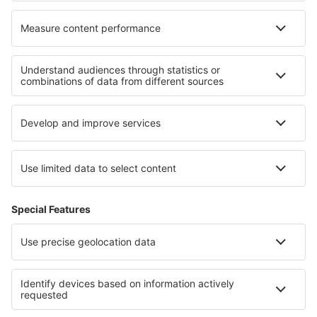
Cele mai bune locuri de cazare - regiuni
Cazare in Costa del Azahar
Cazare in Costa del Sol
Cazare in Castilia și León
Cazare in Costa Dorada
Cazare in Fuerteventura
Cazare in Plovdiv
Cazare În Ilfov județul
Cazare în Quindio
Cazare în Franța
Cazare in Louisiana