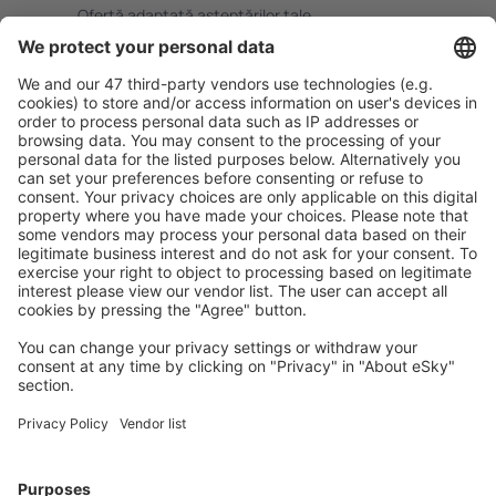
Ofertă adaptată aşteptărilor tale.
Planifică ȋn siguranţă
Rezervare fără griji cu opțiune gratuită de anulare.
Economiseşte mai mult
Prețuri atractive și oferte speciale pentru utilizatorii
conectați.
Cazarea preferată
Alege din peste 1,3 mil. de opţiuni: hoteluri, cabane,
apartamente și altele.
Cele mai căutate cazări de către utilizatorii eSky
Cazare în Spania - Orașe populare