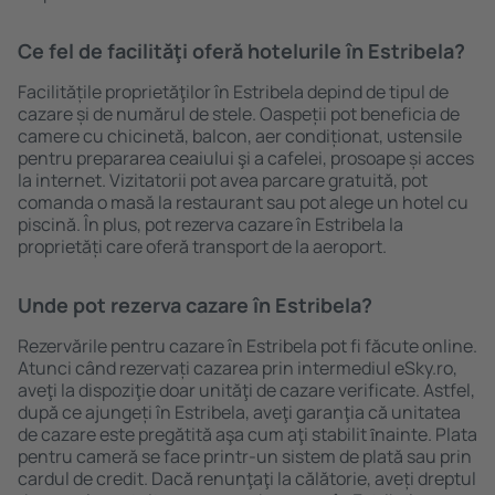
Ce fel de facilităţi oferă hotelurile în Estribela?
Facilitățile proprietăţilor în Estribela depind de tipul de
cazare și de numărul de stele. Oaspeții pot beneficia de
camere cu chicinetă, balcon, aer condiționat, ustensile
pentru prepararea ceaiului şi a cafelei, prosoape și acces
la internet. Vizitatorii pot avea parcare gratuită, pot
comanda o masă la restaurant sau pot alege un hotel cu
piscină. În plus, pot rezerva cazare în Estribela la
proprietăți care oferă transport de la aeroport.
Unde pot rezerva cazare în Estribela?
Rezervările pentru cazare în Estribela pot fi făcute online.
Atunci când rezervați cazarea prin intermediul eSky.ro,
aveţi la dispoziţie doar unităţi de cazare verificate. Astfel,
după ce ajungeți în Estribela, aveţi garanţia că unitatea
de cazare este pregătită aşa cum aţi stabilit ȋnainte. Plata
pentru cameră se face printr-un sistem de plată sau prin
cardul de credit. Dacă renunţaţi la călătorie, aveți dreptul