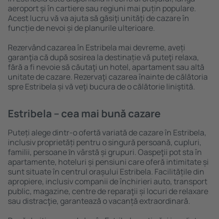
aeroport și în cartiere sau regiuni mai puțin populare.
Acest lucru vă va ajuta să găsiţi unităţi de cazare în
funcție de nevoi și de planurile ulterioare.
Rezervând cazarea în Estribela mai devreme, aveți
garanţia că după sosirea la destinație vă puteţi relaxa,
fără a fi nevoie să căutaţi un hotel, apartament sau altă
unitate de cazare. Rezervaţi cazarea înainte de călătoria
spre Estribela și vă veţi bucura de o călătorie liniştită.
Estribela – cea mai bună cazare
Puteți alege dintr-o ofertă variată de cazare în Estribela,
inclusiv proprietăți pentru o singură persoană, cupluri,
familii, persoane ȋn vârstă și grupuri. Oaspeţii pot sta în
apartamente, hoteluri și pensiuni care oferă intimitate și
sunt situate în centrul orașului Estribela. Facilitățile din
apropiere, inclusiv companii de închirieri auto, transport
public, magazine, centre de reparaţii și locuri de relaxare
sau distracţie, garantează o vacanță extraordinară.