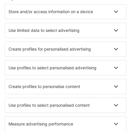
Cazare în Marbella
Cazare în Madrid
Cazare în Mijas
Cazare în Malaga
Cazare în Barcelona
Cazare în San Sebastian
Cazare în Cordoba
Cazare în Zaragoza
Cazare în Valencia
Cazare în Torredembarra
Cele mai bune locuri de cazare - orașe
Cazare în Wolvega
Cazare în Stephanskirchen
Cazare în Nynashamn
Cazare în Eberswalde
Cazare în Suce-sur-Erdre
Cazare în Pomaia
Cazare în Fox Glacier
Cazare în Arraba
Cazare în Horwich
Cazare în Moitron-sur-Sarthe