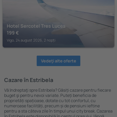
Hotel Sercotel Tres Luces
199
€
Vigo, 24 august 2026, 2 nopți
Vedeţi alte oferte
Cazare în Estribela
Vă ȋndreptaţi spre Estribela? Găsiți cazare pentru fiecare
buget şi pentru nevoi variate. Puteți beneficia de
proprietăți spațioase, dotate cu tot confortul, cu
numeroase facilități, precum și de pensiuni ieftine
pentru a sta câteva zile în timpul unui city break. Cazarea
în Estribela este disponibilă în centrul orașului, lângă