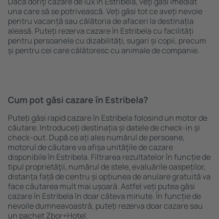
Dacă doriţi cazare de lux în Estribela, veţi găsi imediat
una care să se potrivească. Veți găsi tot ce aveți nevoie
pentru vacanță sau călătoria de afaceri la destinația
aleasă. Puteți rezerva cazare în Estribela cu facilități
pentru persoanele cu dizabilități, sugari și copii, precum
și pentru cei care călătoresc cu animale de companie.
Cum pot găsi cazare în Estribela?
Puteți găsi rapid cazare în Estribela folosind un motor de
căutare. Introduceți destinația și datele de check-in și
check-out. După ce ați ales numărul de persoane,
motorul de căutare va afișa unităţile de cazare
disponibile în Estribela. Filtrarea rezultatelor în funcție de
tipul proprietăţii, numărul de stele, evaluările oaspeților,
distanța față de centru și opțiunea de anulare gratuită va
face căutarea mult mai ușoară. Astfel veți putea găsi
cazare în Estribela în doar câteva minute. În funcție de
nevoile dumneavoastră, puteți rezerva doar cazare sau
un pachet Zbor+Hotel.