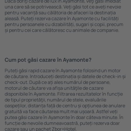
Dacă doriţi cazare de lux în Ayamonte, veţi găsi imediat
una care să se potrivească. Veți găsi tot ce aveți nevoie
pentru vacanță sau călătoria de afaceri la destinația
aleasă. Puteți rezerva cazare în Ayamonte cu facilități
pentru persoanele cu dizabilități, sugari și copii, precum
și pentru cei care călătoresc cu animale de companie.
Cum pot găsi cazare în Ayamonte?
Puteți găsi rapid cazare în Ayamonte folosind un motor
de căutare. Introduceți destinația și datele de check-in și
check-out. După ce ați ales numărul de persoane,
motorul de căutare va afișa unităţile de cazare
disponibile în Ayamonte. Filtrarea rezultatelor în funcție
de tipul proprietăţii, numărul de stele, evaluările
oaspeților, distanța față de centru și opțiunea de anulare
gratuită va face căutarea mult mai ușoară. Astfel veți
putea găsi cazare în Ayamonte în doar câteva minute. În
funcție de nevoile dumneavoastră, puteți rezerva doar
cazare sau un pachet Zbor+Hotel.