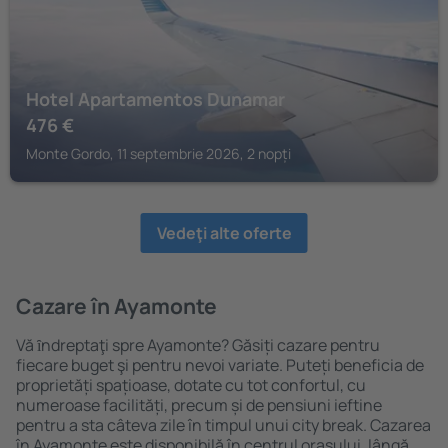
Hotel Apartamentos Dunamar
476
€
Monte Gordo, 11 septembrie 2026, 2 nopți
Vedeţi alte oferte
Cazare în Ayamonte
Vă ȋndreptaţi spre Ayamonte? Găsiți cazare pentru
fiecare buget şi pentru nevoi variate. Puteți beneficia de
proprietăți spațioase, dotate cu tot confortul, cu
numeroase facilități, precum și de pensiuni ieftine
pentru a sta câteva zile în timpul unui city break. Cazarea
în Ayamonte este disponibilă în centrul orașului, lângă