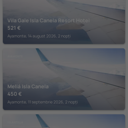
Vila Gale Isla Canela Resort Hotel
521
€
Ayamonte, 14 august 2026, 2 nopți
AYAMONTE
Meliá Isla Canela
450
€
Ayamonte, 11 septembrie 2026, 2 nopți
ISLANTILLA