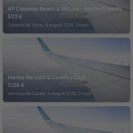
AP Cabanas Beach & Nature - Adults Friendly
503
€
Cabanas de Tavira, 15 august 2026, 2 nopți
VILA NOVA DE CACELA
Monte Rei Golf & Country Club
1.126
€
Vila Nova De Cacela, 14 august 2026, 2 nopți
MONTE GORDO