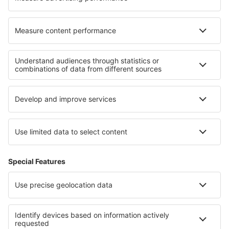
Cazare în Watamu
Cazare în Beaujeu
Cele mai bune locuri de cazare - regiuni
Cazare in Costa Blanca
Cazare în Costa Vasca
Cazare in Fuerteventura
Cazare in Castilia-La Mancha
Cazare in Costa Barcelona
Cazare în Qatar
Cazare în Boyaca
Cazare în Panama
Cazare in Orlické Mountains
Cazare in Dobrici