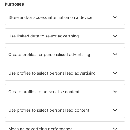
Cazare în Madrid
Cazare în Mijas
Cazare în Malaga
Cazare în Marbella
Cazare în Barcelona
Cazare în Peniscola
Cazare în Rota
Cazare în Roquetas de Mar
Cazare în Alora
Cazare în Santa Margalida
Cele mai bune locuri de cazare - orașe
Cazare în Evart
Cazare în Magagnosc
Cazare în Goussainville
Cazare în Saint-Martin-de-Landelles
Cazare în Unionville
Cazare în Hinterweisspriach
Cazare în Ambeyrac
Cazare în Sankt Magdalen