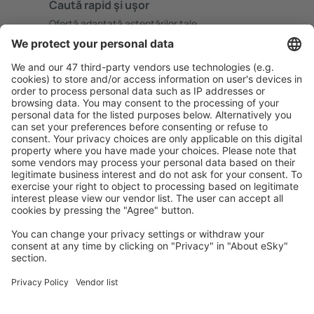
Caută rapid şi uşor
Ofertă adaptată aşteptărilor tale.
Planifică ȋn siguranţă
Rezervare fără griji cu opțiune gratuită de anulare.
Economiseşte mai mult
Prețuri atractive și oferte speciale pentru utilizatorii
conectați.
Cazarea preferată
Alege din peste 1,3 mil. de opţiuni: hoteluri, cabane,
apartamente și altele.
Cele mai căutate cazări de către utilizatorii eSky
Cazare în Spania - Orașe populare