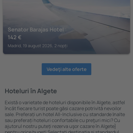
Senator Barajas Hotel
142
€
Madrid, 19 august 2026, 2 nopți
Vedeţi alte oferte
Hoteluri în Algete
Există o varietate de hoteluri disponibile în Algete, astfel
încât fiecare turist poate găsi cazare potrivită nevoilor
sale. Preferați un hotel All-Inclusive cu standarde ȋnalte
sau preferați hoteluri confortabile cu preţuri mici? Cu
ajutorul nostru puteți rezerva uşor cazare în Algete}
pentru orice buget! Selectați destinația şi standardul