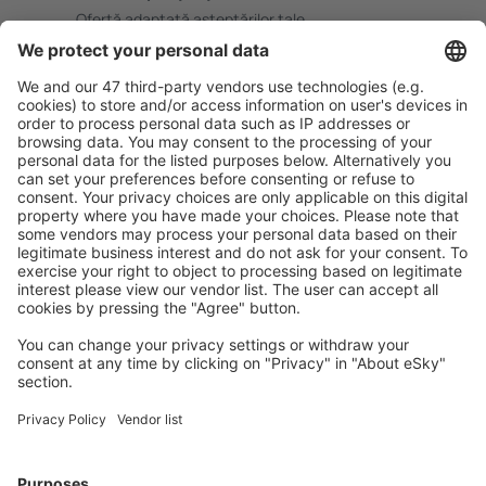
Ofertă adaptată aşteptărilor tale.
Planifică ȋn siguranţă
Rezervare fără griji cu opțiune gratuită de anulare.
Economiseşte mai mult
Prețuri atractive și oferte speciale pentru utilizatorii
conectați.
Cazarea preferată
Alege din peste 1,3 mil. de opţiuni: hoteluri, cabane,
apartamente și altele.
Cele mai căutate hoteluri de către utilizatorii eSky
Hoteluri în Spania - Orașe populare