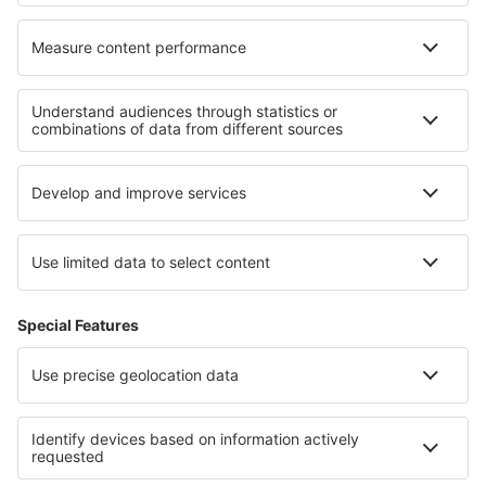
Cele mai bune hoteluri - regiuni
Hoteluri in Insulele Canare
Hoteluri in Lanzarote
Hoteluri in Castilia și León
Hoteluri in Costa Blanca
Hoteluri în Costa Verde
Hoteluri in Bohemian Paradise
Hoteluri în Cesar
Hoteluri în Wildschoenau
Hoteluri in Parcul Național Saguaro
Hoteluri în Risaralda