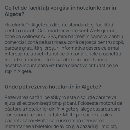
Ce fel de facilităţi voi găsi ȋn hotelurile din în
Algete?
Hotelurile în Algete au diferite standarde și facilități
pentru oaspeți. Cele mai frecvente sunt Wi-Fi gratuit,
zone de wellness cu SPA, mini bar/seif în cameră, centru
comercial, zonă de luat masa, zonă de joacă pentru copii,
parcare gratuită și broșuri informative despre cele mai
interesante atracții turistice din zonă. Unele proprietăți
includ și transferul de la și către aeroport. Uneori,
acestea încurajează vizitarea obiectivelor turistice de
top în Algete.
Unde pot rezerva hoteluri ȋn în Algete?
Rezervarea cazării pe eSky.ro este o soluție care te va
ajuta să economiseşti timp și bani. Foloseşte motorul de
căutare a hotelurilor din în Algete și alege cazarea care
corespunde cerințelor tale. Multe persoane au ales
pachetul Zbor+Hotel care ȋnseamnă rezervarea
instantanee a biletelor de avion şi a cazării şi, implicit,