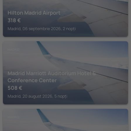
Hilton Madrid Airport
318
€
Madrid, 06 septembrie 2026, 2 nopți
MADRID
Madrid Marriott Auditorium Hotel &
Conference Center
508
€
Madrid, 20 august 2026, 5 nopți
MADRID