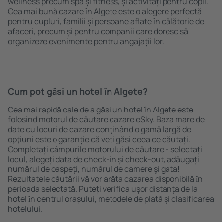
wellness precum spa și fitness, și activități pentru copii.
Cea mai bună cazare în Algete este o alegere perfectă
pentru cupluri, familii și persoane aflate în călătorie de
afaceri, precum și pentru companii care doresc să
organizeze evenimente pentru angajații lor.
Cum pot găsi un hotel în Algete?
Cea mai rapidă cale de a găsi un hotel în Algete este
folosind motorul de căutare cazare eSky. Baza mare de
date cu locuri de cazare conţinând o gamă largă de
opţiuni este o garanție că veți găsi ceea ce căutați.
Completați câmpurile motorului de căutare - selectați
locul, alegeți data de check-in și check-out, adăugați
numărul de oaspeți, numărul de camere şi gata!
Rezultatele căutării vă vor arăta cazarea disponibilă ȋn
perioada selectată. Puteți verifica uşor distanța de la
hotel ȋn centrul orașului, metodele de plată și clasificarea
hotelului.