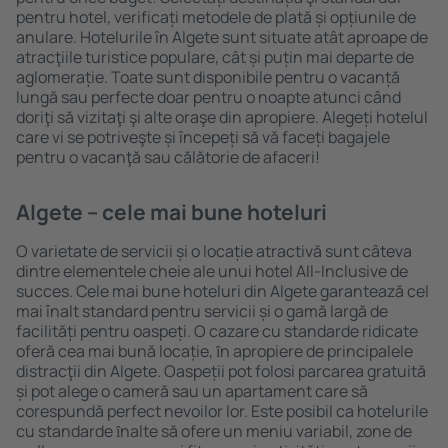
pentru hotel, verificați metodele de plată și opțiunile de
anulare. Hotelurile în Algete sunt situate atât aproape de
atracţiile turistice populare, cât și puțin mai departe de
aglomerație. Toate sunt disponibile pentru o vacanță
lungă sau perfecte doar pentru o noapte atunci când
doriţi să vizitaţi şi alte oraşe din apropiere. Alegeți hotelul
care vi se potriveşte și începeți să vă faceți bagajele
pentru o vacanţă sau călătorie de afaceri!
Algete – cele mai bune hoteluri
O varietate de servicii și o locație atractivă sunt câteva
dintre elementele cheie ale unui hotel All-Inclusive de
succes. Cele mai bune hoteluri din Algete garantează cel
mai înalt standard pentru servicii și o gamă largă de
facilități pentru oaspeți. O cazare cu standarde ridicate
oferă cea mai bună locație, ȋn apropiere de principalele
distracţii din Algete. Oaspeții pot folosi parcarea gratuită
și pot alege o cameră sau un apartament care să
corespundă perfect nevoilor lor. Este posibil ca hotelurile
cu standarde ȋnalte să ofere un meniu variabil, zone de