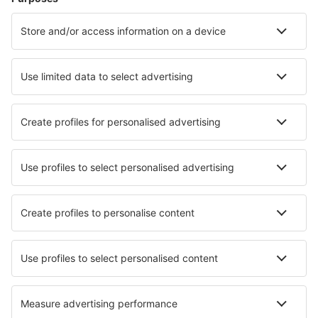
Hoteluri în Barcelona
Hoteluri în Malaga
Hoteluri în Mijas
Hoteluri în Madrid
Hoteluri în Marbella
Hoteluri în Sant Antoni de Portmany
Hoteluri în Sagunto
Hoteluri în L´Estartit
Hoteluri în Salou
Hoteluri în Son Bou
Cele mai bune hoteluri - orașe
Hoteluri în Jesmond
Hoteluri Miles
Hoteluri în Grouw
Hoteluri în Tiengemeten
Hoteluri în Middlesex
Hoteluri în Santa Maria di Sala
Hoteluri în Aston Rowant
Hoteluri în Roncade
Hoteluri în Bolton-Est
Hoteluri în Cholderton