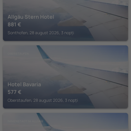
Allgäu Stern Hotel
881
€
Sonthofen, 28 august 2026, 3 nopți
OBERSTAUFEN
Hotel Bavaria
577
€
Oberstaufen, 28 august 2026, 3 nopți
IMMENSTADT IM ALLGAU