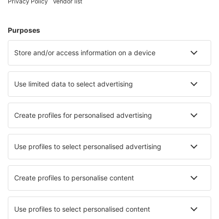
Hoteluri în Westerland
Hoteluri Westerhever
Hoteluri în Gromitz
Hoteluri în Zingst
Hoteluri în Heringsdorf
Hoteluri în Rantum
Hoteluri în Pellworm
Hoteluri în Alt Bukow
Hoteluri în Ratekau
Hoteluri în Varel
Cele mai bune hoteluri - orașe
Hoteluri în Franklin
Hoteluri în Cleator
Hoteluri în Miamisburg
Hoteluri în Foios
Hoteluri în Cerbere
Hoteluri în Camiguin
Hoteluri în Ayers Rock
Hoteluri în Brcko