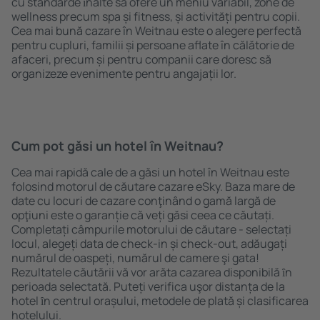
cu standarde ȋnalte să ofere un meniu variabil, zone de
wellness precum spa și fitness, și activități pentru copii.
Cea mai bună cazare în Weitnau este o alegere perfectă
pentru cupluri, familii și persoane aflate în călătorie de
afaceri, precum și pentru companii care doresc să
organizeze evenimente pentru angajații lor.
Cum pot găsi un hotel în Weitnau?
Cea mai rapidă cale de a găsi un hotel în Weitnau este
folosind motorul de căutare cazare eSky. Baza mare de
date cu locuri de cazare conţinând o gamă largă de
opţiuni este o garanție că veți găsi ceea ce căutați.
Completați câmpurile motorului de căutare - selectați
locul, alegeți data de check-in și check-out, adăugați
numărul de oaspeți, numărul de camere şi gata!
Rezultatele căutării vă vor arăta cazarea disponibilă ȋn
perioada selectată. Puteți verifica uşor distanța de la
hotel ȋn centrul orașului, metodele de plată și clasificarea
hotelului.