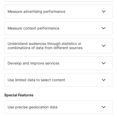
Hoteluri în Delavan
Hoteluri în Rockland
Cele mai bune hoteluri - regiuni
Hoteluri in Bavaria
Hoteluri in Chiemsee
Hoteluri on East Frisian Islands
Hoteluri în Garmisch-Partenkirchen
Hoteluri în Usedom
Hoteluri în Parcul Național Kruger
Hoteluri în Ore Mountains
Hoteluri in Șumen
Hoteluri in Parcul Național Narwiański
Hoteluri in Parcul Național Pieniński