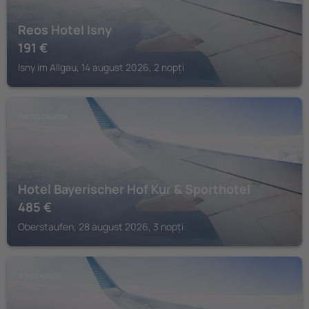
Reos Hotel Isny
191
€
Isny im Allgau, 14 august 2026, 2 nopți
OBERSTAUFEN
Hotel Bayerischer Hof Kur & Sporthotel
485
€
Oberstaufen, 28 august 2026, 3 nopți
SONTHOFEN