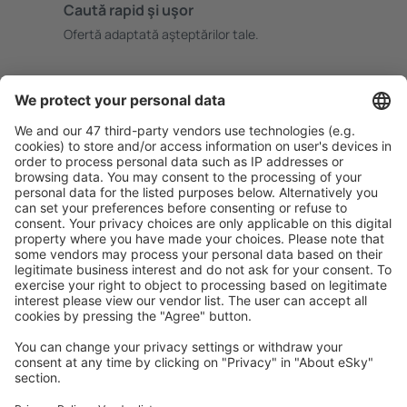
Caută rapid şi uşor
Ofertă adaptată aşteptărilor tale.
Planifică ȋn siguranţă
Rezervare fără griji cu opțiune gratuită de anulare.
Economiseşte mai mult
Prețuri atractive și oferte speciale pentru utilizatorii
conectați.
Cazarea preferată
Alege din peste 1,3 mil. de opţiuni: hoteluri, cabane,
apartamente și altele.
Cele mai căutate hoteluri de către utilizatorii eSky
Hoteluri în Germania - Orașe populare