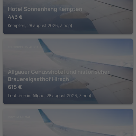
Hotel Sonnenhang Kempten
443
€
Kempten, 28 august 2026, 3 nopți
LEUTKIRCH IM ALLGAU
Allgäuer Genusshotel und historischer
Brauereigasthof Hirsch
615
€
Leutkirch im Allgau, 28 august 2026, 3 nopți
ISNY IM ALLGAU