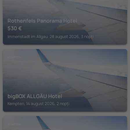
Rothenfels Panorama Hotel
530
€
Immenstadt im Allgau, 28 august 2026, 3 nopți
KEMPTEN
bigBOX ALLGÄU Hotel
Kempten, 14 august 2026, 2 nopți
KEMPTEN