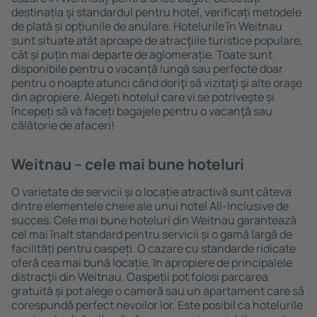
destinația şi standardul pentru hotel, verificați metodele
de plată și opțiunile de anulare. Hotelurile în Weitnau
sunt situate atât aproape de atracţiile turistice populare,
cât și puțin mai departe de aglomerație. Toate sunt
disponibile pentru o vacanță lungă sau perfecte doar
pentru o noapte atunci când doriţi să vizitaţi şi alte oraşe
din apropiere. Alegeți hotelul care vi se potriveşte și
începeți să vă faceți bagajele pentru o vacanţă sau
călătorie de afaceri!
Weitnau – cele mai bune hoteluri
O varietate de servicii și o locație atractivă sunt câteva
dintre elementele cheie ale unui hotel All-Inclusive de
succes. Cele mai bune hoteluri din Weitnau garantează
cel mai înalt standard pentru servicii și o gamă largă de
facilități pentru oaspeți. O cazare cu standarde ridicate
oferă cea mai bună locație, ȋn apropiere de principalele
distracţii din Weitnau. Oaspeții pot folosi parcarea
gratuită și pot alege o cameră sau un apartament care să
corespundă perfect nevoilor lor. Este posibil ca hotelurile