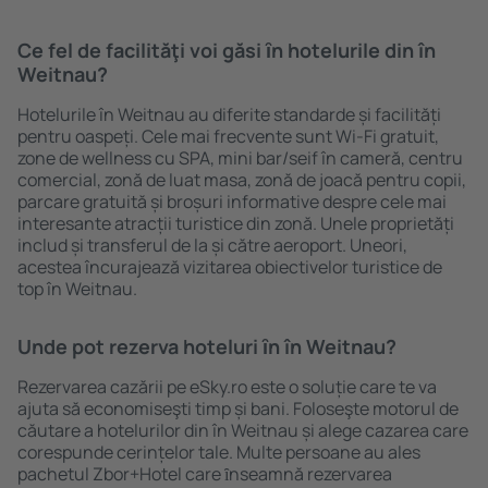
Ce fel de facilităţi voi găsi ȋn hotelurile din în
Weitnau?
Hotelurile în Weitnau au diferite standarde și facilități
pentru oaspeți. Cele mai frecvente sunt Wi-Fi gratuit,
zone de wellness cu SPA, mini bar/seif în cameră, centru
comercial, zonă de luat masa, zonă de joacă pentru copii,
parcare gratuită și broșuri informative despre cele mai
interesante atracții turistice din zonă. Unele proprietăți
includ și transferul de la și către aeroport. Uneori,
acestea încurajează vizitarea obiectivelor turistice de
top în Weitnau.
Unde pot rezerva hoteluri ȋn în Weitnau?
Rezervarea cazării pe eSky.ro este o soluție care te va
ajuta să economiseşti timp și bani. Foloseşte motorul de
căutare a hotelurilor din în Weitnau și alege cazarea care
corespunde cerințelor tale. Multe persoane au ales
pachetul Zbor+Hotel care ȋnseamnă rezervarea