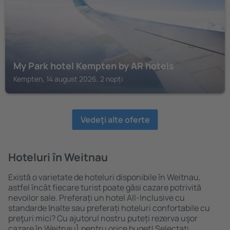
My Park hotel Kempten by AR hotels
Kempten, 14 august 2026, 2 nopți
Vedeţi alte oferte
Hoteluri în Weitnau
Există o varietate de hoteluri disponibile în Weitnau,
astfel încât fiecare turist poate găsi cazare potrivită
nevoilor sale. Preferați un hotel All-Inclusive cu
standarde ȋnalte sau preferați hoteluri confortabile cu
preţuri mici? Cu ajutorul nostru puteți rezerva uşor
cazare în Weitnau} pentru orice buget! Selectați