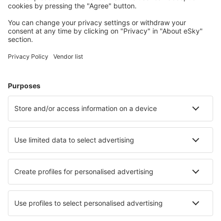
Cele mai căutate hoteluri de către utilizatorii eSky
Hoteluri în Germania - Orașe populare
Hoteluri în Zingst
Hoteluri în Heringsdorf
Hoteluri în Gromitz
Hoteluri Westerhever
Hoteluri în Westerland
Hoteluri în Friedrichskoog
Hoteluri în Reit im Winkl
Hoteluri în Hohwacht
Hoteluri în Eckernforde
Hoteluri în Tossens
Cele mai bune hoteluri - orașe
Hoteluri în La Ferté-Imbault
Hoteluri în Three Rivers
Hoteluri în Evanston
Hoteluri Fachinal
Hoteluri în Stalos
Hoteluri în Kepno