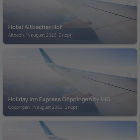
Hotel Altbacher Hof
Altbach, 14 august 2026, 2 nopți
GOPPINGEN
Holiday Inn Express Göppingen by IHG
Goppingen, 14 august 2026, 2 nopți
BAD URACH