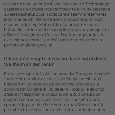
căutare a hotelurilor din în Weilheim an der Teck și alege
cazarea care corespunde cerințelor tale. Multe persoane
au ales pachetul Zbor+Hotel care ȋnseamnă rezervarea
instantanee a biletelor de avion şi a cazării şi, implicit,
economie de timp. Motorul de căutare și rezervarea
hotelurilor ieftine sunt disponibile pe pagina principală a
eSky.ro, ȋn secţiunea "Cazare". Dacă nu ai garanţia că
excursia va avea loc, verifică dacă unitatea de cazare
permite anularea gratuită.
Cât costă o noapte de cazare la un hotel din în
Weilheim an der Teck?
Prețul pe noapte în în Weilheim an der Teck poate varia în
funcție de numărul de stele și de locaţia hotelului. O
noapte într-un hotel de standard mediu costă de la
aproximativ 50 până la 100 de euro. Hotelurile de cinci
stele sunt disponibile ȋncepând de la 200 de euro pe
noapte. Dacă doreşti cazare ieftină, consultă oferta
specială de pachete Zbor+Hotel de pe eSky.ro, care ȋţi
permite să rezervi cazare și bilete de avion instantaneu.