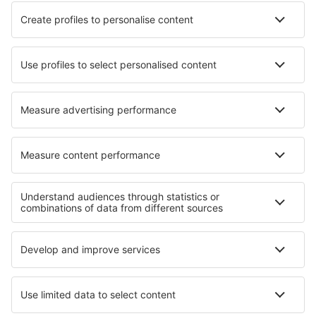
Hoteluri în Jablonné v Podještědí
Hoteluri Zaton (Dubrovnik-Neretva Country)
Hoteluri în Bragg Creek
Hoteluri în Shibata
Cele mai bune hoteluri - regiuni
Hoteluri in Chiemsee
Hoteluri in Moselle Valley
Hoteluri in Black Forest
Hoteluri in Renania-Palatinat
Hoteluri in Ore Mountains
Hoteluri în Les Deux Alpes
Hoteluri in Blyde River Canyon Nature Reserve
Hoteluri in Lesbos
Hoteluri in Parcul Național Namaqua
Hoteluri in Sicilia