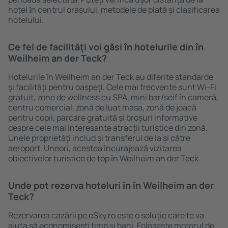
hotel ȋn centrul orașului, metodele de plată și clasificarea
hotelului.
Ce fel de facilităţi voi găsi ȋn hotelurile din în
Weilheim an der Teck?
Hotelurile în Weilheim an der Teck au diferite standarde
și facilități pentru oaspeți. Cele mai frecvente sunt Wi-Fi
gratuit, zone de wellness cu SPA, mini bar/seif în cameră,
centru comercial, zonă de luat masa, zonă de joacă
pentru copii, parcare gratuită și broșuri informative
despre cele mai interesante atracții turistice din zonă.
Unele proprietăți includ și transferul de la și către
aeroport. Uneori, acestea încurajează vizitarea
obiectivelor turistice de top în Weilheim an der Teck.
Unde pot rezerva hoteluri ȋn în Weilheim an der
Teck?
Rezervarea cazării pe eSky.ro este o soluție care te va
ajuta să economiseşti timp și bani. Foloseşte motorul de