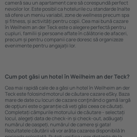
cameră sau un apartament care să corespundă perfect
nevoilor lor. Este posibil ca hotelurile cu standarde ȋnalte
să ofere un meniu variabil, zone de wellness precum spa
și fitness, și activități pentru copii. Cea mai bună cazare
în Weilheim an der Teck este o alegere perfectă pentru
cupluri, familii și persoane aflate în călătorie de afaceri,
precum și pentru companii care doresc să organizeze
evenimente pentru angajații lor.
Cum pot găsi un hotel în Weilheim an der Teck?
Cea mai rapidă cale de a găsi un hotel în Weilheim an der
Teck este folosind motorul de căutare cazare eSky. Baza
mare de date cu locuri de cazare conţinând o gamă largă
de opţiuni este o garanție că veți găsi ceea ce căutați.
Completați câmpurile motorului de căutare - selectați
locul, alegeți data de check-in și check-out, adăugați
numărul de oaspeți, numărul de camere şi gata!
Rezultatele căutării vă vor arăta cazarea disponibilă ȋn
perioada selectată. Puteți verifica uşor distanța de la