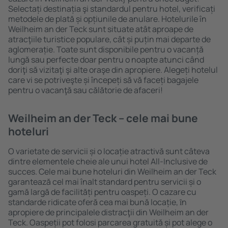
Selectați destinația şi standardul pentru hotel, verificați
metodele de plată și opțiunile de anulare. Hotelurile în
Weilheim an der Teck sunt situate atât aproape de
atracţiile turistice populare, cât și puțin mai departe de
aglomerație. Toate sunt disponibile pentru o vacanță
lungă sau perfecte doar pentru o noapte atunci când
doriţi să vizitaţi şi alte oraşe din apropiere. Alegeți hotelul
care vi se potriveşte și începeți să vă faceți bagajele
pentru o vacanţă sau călătorie de afaceri!
Weilheim an der Teck – cele mai bune
hoteluri
O varietate de servicii și o locație atractivă sunt câteva
dintre elementele cheie ale unui hotel All-Inclusive de
succes. Cele mai bune hoteluri din Weilheim an der Teck
garantează cel mai înalt standard pentru servicii și o
gamă largă de facilități pentru oaspeți. O cazare cu
standarde ridicate oferă cea mai bună locație, ȋn
apropiere de principalele distracţii din Weilheim an der
Teck. Oaspeții pot folosi parcarea gratuită și pot alege o