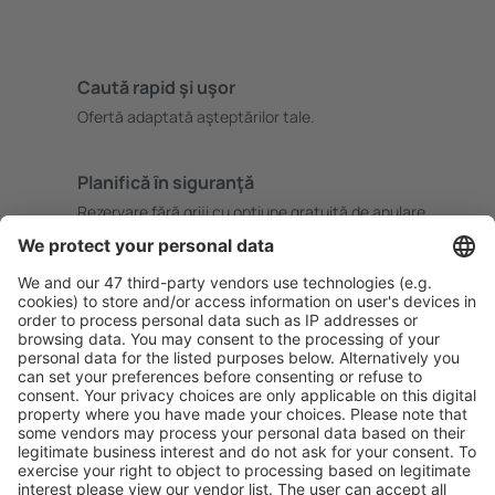
Caută rapid şi uşor
Ofertă adaptată aşteptărilor tale.
Planifică ȋn siguranţă
Rezervare fără griji cu opțiune gratuită de anulare.
Economiseşte mai mult
Prețuri atractive și oferte speciale pentru utilizatorii
conectați.
Cazarea preferată
Alege din peste 1,3 mil. de opţiuni: hoteluri, cabane,
apartamente și altele.