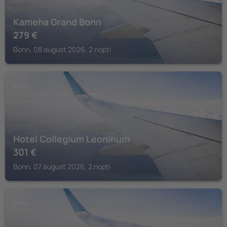
Kameha Grand Bonn
279
€
Bonn, 08 august 2026, 2 nopți
BONN
Hotel Collegium Leoninum
301
€
Bonn, 07 august 2026, 2 nopți
BONN