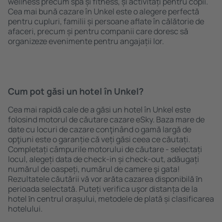
wellness precum spa și fitness, și activități pentru copii.
Cea mai bună cazare în Unkel este o alegere perfectă
pentru cupluri, familii și persoane aflate în călătorie de
afaceri, precum și pentru companii care doresc să
organizeze evenimente pentru angajații lor.
Cum pot găsi un hotel în Unkel?
Cea mai rapidă cale de a găsi un hotel în Unkel este
folosind motorul de căutare cazare eSky. Baza mare de
date cu locuri de cazare conţinând o gamă largă de
opţiuni este o garanție că veți găsi ceea ce căutați.
Completați câmpurile motorului de căutare - selectați
locul, alegeți data de check-in și check-out, adăugați
numărul de oaspeți, numărul de camere şi gata!
Rezultatele căutării vă vor arăta cazarea disponibilă ȋn
perioada selectată. Puteți verifica uşor distanța de la
hotel ȋn centrul orașului, metodele de plată și clasificarea
hotelului.