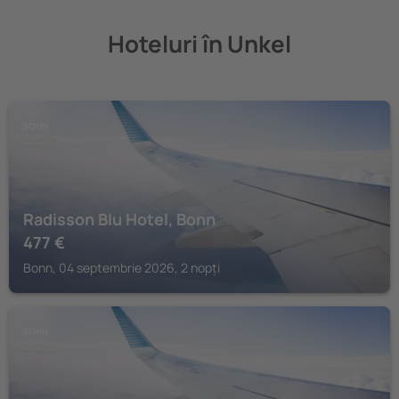
Hoteluri în Unkel
BONN
Radisson Blu Hotel, Bonn
477
€
Bonn, 04 septembrie 2026, 2 nopți
BONN