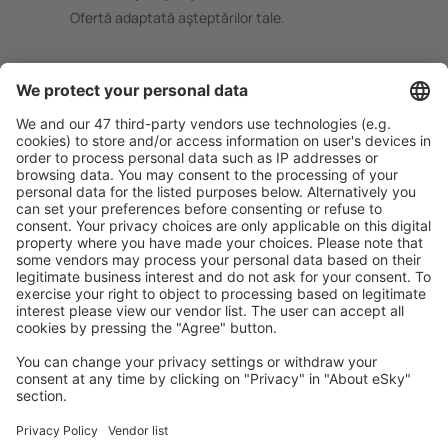
Ofertă adaptată aşteptărilor tale.
Planifică ȋn siguranţă
Rezervare fără griji cu opțiune gratuită de anulare.
Economiseşte mai mult
Prețuri atractive și oferte speciale pentru utilizatorii
conectați.
Cazarea preferată
Alege din peste 1,3 mil. de opţiuni: hoteluri, cabane,
apartamente și altele.
Cele mai căutate hoteluri de către utilizatorii eSky
Hoteluri în Germania - Orașe populare