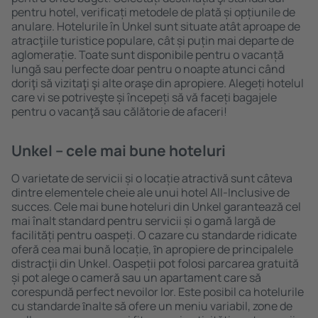
pentru hotel, verificați metodele de plată și opțiunile de
anulare. Hotelurile în Unkel sunt situate atât aproape de
atracţiile turistice populare, cât și puțin mai departe de
aglomerație. Toate sunt disponibile pentru o vacanță
lungă sau perfecte doar pentru o noapte atunci când
doriţi să vizitaţi şi alte oraşe din apropiere. Alegeți hotelul
care vi se potriveşte și începeți să vă faceți bagajele
pentru o vacanţă sau călătorie de afaceri!
Unkel – cele mai bune hoteluri
O varietate de servicii și o locație atractivă sunt câteva
dintre elementele cheie ale unui hotel All-Inclusive de
succes. Cele mai bune hoteluri din Unkel garantează cel
mai înalt standard pentru servicii și o gamă largă de
facilități pentru oaspeți. O cazare cu standarde ridicate
oferă cea mai bună locație, ȋn apropiere de principalele
distracţii din Unkel. Oaspeții pot folosi parcarea gratuită
și pot alege o cameră sau un apartament care să
corespundă perfect nevoilor lor. Este posibil ca hotelurile
cu standarde ȋnalte să ofere un meniu variabil, zone de