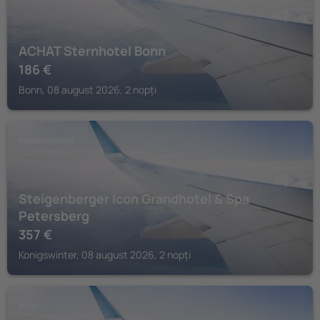
ACHAT Sternhotel Bonn
186
€
Bonn, 08 august 2026, 2 nopți
KONIGSWINTER
Steigenberger Icon Grandhotel & Spa
Petersberg
357
€
Konigswinter, 08 august 2026, 2 nopți
BONN