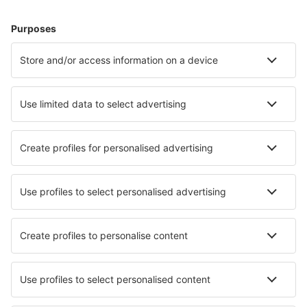
Hoteluri în Gromitz
Hoteluri în Zingst
Hoteluri în Westerland
Hoteluri Westerhever
Hoteluri în Heringsdorf
Hoteluri în Wenningstedt-Braderup
Hoteluri în Stockelsdorf
Hoteluri în Willingen
Hoteluri în Laboe
Hoteluri în Essen
Cele mai bune hoteluri - orașe
Hoteluri în Montelabbate
Hoteluri în Huai Nan
Hoteluri în Halenkov
Hoteluri în Sandbach
Hoteluri în Totana
Hoteluri în Grabovac
Hoteluri în Bordalba
Hoteluri în Banyoles
Hoteluri în Boeschèpe
Hoteluri în Mattawa