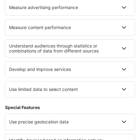
Cele mai bune hoteluri - regiuni
Hoteluri in Brandenburg Lake Plateau
Hoteluri in Moselle Valley
Hoteluri in Renania-Palatinat
Hoteluri in Lake Constance
Hoteluri in Allgau
Hoteluri in Șumen
Hoteluri în Pucón
Hoteluri in Lombardia
Hoteluri in Faroe Islands
Hoteluri in Mallorca