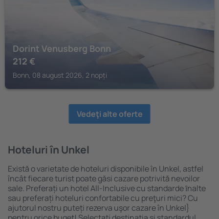
Dorint Venusberg Bonn
212
€
Bonn, 08 august 2026, 2 nopți
Vedeţi alte oferte
Hoteluri în Unkel
Există o varietate de hoteluri disponibile în Unkel, astfel
încât fiecare turist poate găsi cazare potrivită nevoilor
sale. Preferați un hotel All-Inclusive cu standarde ȋnalte
sau preferați hoteluri confortabile cu preţuri mici? Cu
ajutorul nostru puteți rezerva uşor cazare în Unkel}
pentru orice buget! Selectați destinația şi standardul