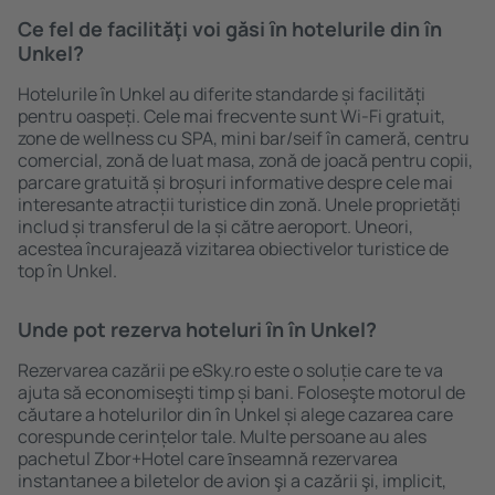
Ce fel de facilităţi voi găsi ȋn hotelurile din în
Unkel?
Hotelurile în Unkel au diferite standarde și facilități
pentru oaspeți. Cele mai frecvente sunt Wi-Fi gratuit,
zone de wellness cu SPA, mini bar/seif în cameră, centru
comercial, zonă de luat masa, zonă de joacă pentru copii,
parcare gratuită și broșuri informative despre cele mai
interesante atracții turistice din zonă. Unele proprietăți
includ și transferul de la și către aeroport. Uneori,
acestea încurajează vizitarea obiectivelor turistice de
top în Unkel.
Unde pot rezerva hoteluri ȋn în Unkel?
Rezervarea cazării pe eSky.ro este o soluție care te va
ajuta să economiseşti timp și bani. Foloseşte motorul de
căutare a hotelurilor din în Unkel și alege cazarea care
corespunde cerințelor tale. Multe persoane au ales
pachetul Zbor+Hotel care ȋnseamnă rezervarea
instantanee a biletelor de avion şi a cazării şi, implicit,