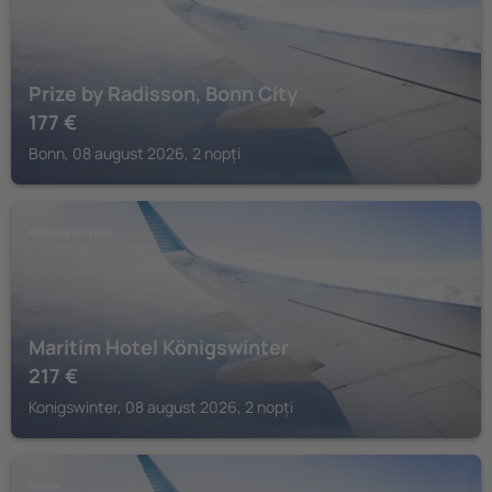
Prize by Radisson, Bonn City
177
€
Bonn, 08 august 2026, 2 nopți
KONIGSWINTER
Maritim Hotel Königswinter
217
€
Konigswinter, 08 august 2026, 2 nopți
BONN