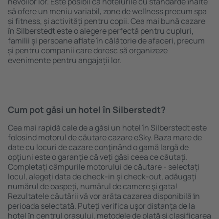
nevoilor lor. Este posibil ca hotelurile cu standarde ȋnalte
să ofere un meniu variabil, zone de wellness precum spa
și fitness, și activități pentru copii. Cea mai bună cazare
în Silberstedt este o alegere perfectă pentru cupluri,
familii și persoane aflate în călătorie de afaceri, precum
și pentru companii care doresc să organizeze
evenimente pentru angajații lor.
Cum pot găsi un hotel în Silberstedt?
Cea mai rapidă cale de a găsi un hotel în Silberstedt este
folosind motorul de căutare cazare eSky. Baza mare de
date cu locuri de cazare conţinând o gamă largă de
opţiuni este o garanție că veți găsi ceea ce căutați.
Completați câmpurile motorului de căutare - selectați
locul, alegeți data de check-in și check-out, adăugați
numărul de oaspeți, numărul de camere şi gata!
Rezultatele căutării vă vor arăta cazarea disponibilă ȋn
perioada selectată. Puteți verifica uşor distanța de la
hotel ȋn centrul orașului, metodele de plată și clasificarea