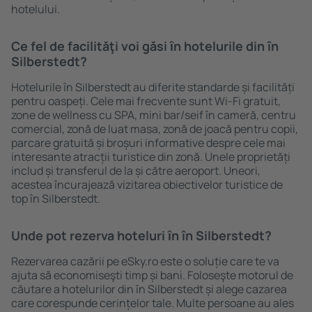
hotelului.
Ce fel de facilităţi voi găsi ȋn hotelurile din în
Silberstedt?
Hotelurile în Silberstedt au diferite standarde și facilități
pentru oaspeți. Cele mai frecvente sunt Wi-Fi gratuit,
zone de wellness cu SPA, mini bar/seif în cameră, centru
comercial, zonă de luat masa, zonă de joacă pentru copii,
parcare gratuită și broșuri informative despre cele mai
interesante atracții turistice din zonă. Unele proprietăți
includ și transferul de la și către aeroport. Uneori,
acestea încurajează vizitarea obiectivelor turistice de
top în Silberstedt.
Unde pot rezerva hoteluri ȋn în Silberstedt?
Rezervarea cazării pe eSky.ro este o soluție care te va
ajuta să economiseşti timp și bani. Foloseşte motorul de
căutare a hotelurilor din în Silberstedt și alege cazarea
care corespunde cerințelor tale. Multe persoane au ales