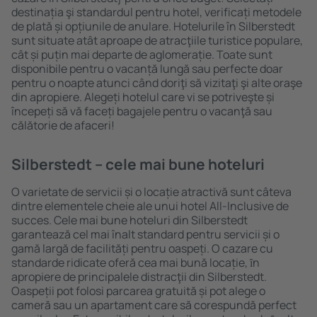
destinația şi standardul pentru hotel, verificați metodele
de plată și opțiunile de anulare. Hotelurile în Silberstedt
sunt situate atât aproape de atracţiile turistice populare,
cât și puțin mai departe de aglomerație. Toate sunt
disponibile pentru o vacanță lungă sau perfecte doar
pentru o noapte atunci când doriţi să vizitaţi şi alte oraşe
din apropiere. Alegeți hotelul care vi se potriveşte și
începeți să vă faceți bagajele pentru o vacanţă sau
călătorie de afaceri!
Silberstedt – cele mai bune hoteluri
O varietate de servicii și o locație atractivă sunt câteva
dintre elementele cheie ale unui hotel All-Inclusive de
succes. Cele mai bune hoteluri din Silberstedt
garantează cel mai înalt standard pentru servicii și o
gamă largă de facilități pentru oaspeți. O cazare cu
standarde ridicate oferă cea mai bună locație, ȋn
apropiere de principalele distracţii din Silberstedt.
Oaspeții pot folosi parcarea gratuită și pot alege o
cameră sau un apartament care să corespundă perfect