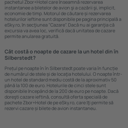
pachetul Zbor+Hotel care ȋnseamnă rezervarea
instantanee a biletelor de avion şi a cazării şi, implicit,
economie de timp. Motorul de căutare și rezervarea
hotelurilor ieftine sunt disponibile pe pagina principală a
eSky.ro, ȋn secţiunea "Cazare". Dacă nu ai garanţia că
excursia va avea loc, verifică dacă unitatea de cazare
permite anularea gratuită.
Cât costă o noapte de cazare la un hotel din în
Silberstedt?
Prețul pe noapte în în Silberstedt poate varia în funcție
de numărul de stele și de locaţia hotelului. O noapte într-
un hotel de standard mediu costă de la aproximativ 50
până la 100 de euro. Hotelurile de cinci stele sunt
disponibile ȋncepând de la 200 de euro pe noapte. Dacă
doreşti cazare ieftină, consultă oferta specială de
pachete Zbor+Hotel de pe eSky.ro, care ȋţi permite să
rezervi cazare și bilete de avion instantaneu.