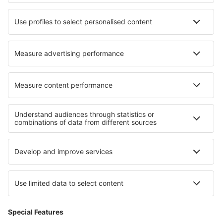
Hoteluri în Umdloti
Hoteluri în Villars
Cele mai bune hoteluri - regiuni
Hoteluri in Franconian Switzerland
Hoteluri în Garmisch-Partenkirchen
Hoteluri in Lake Constance
Hoteluri in Bavarian Alps
Hoteluri on Baltic Sea Coast
Hoteluri in Przemyskie Mountains
Hoteluri in Zakynthos
Hoteluri in Roztocze
Hoteluri in Coastal California
Hoteluri în Hochpustertal