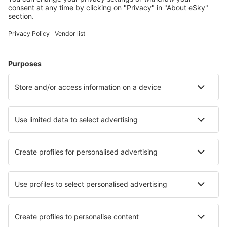
Hoteluri în Germania - Orașe populare
Hoteluri în Westerland
Hoteluri în Zingst
Hoteluri în Gromitz
Hoteluri în Heringsdorf
Hoteluri Westerhever
Hoteluri în Inzell
Hoteluri în Oldenburg
Hoteluri în Graal-Muritz
Hoteluri în Carolinensiel
Hoteluri în Freiburg im Breisgau
Cele mai bune hoteluri - orașe
Hoteluri în Andosilla
Hoteluri în Fort Hall
Hoteluri în Ixtlahuacan del Rio
Hoteluri în Ko Sukon
Hoteluri în High Level
Hoteluri Adaminaby
Hoteluri în Bartativ
Hoteluri în Iscar