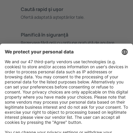
Caută rapid şi uşor
Ofertă adaptată aşteptărilor tale.
Planifică ȋn siguranţă
Rezervare fără griji cu opțiune gratuită de anulare.
Economiseşte mai mult
Prețuri atractive și oferte speciale pentru utilizatorii
conectați.
Cazarea preferată
Alege din peste 1,3 mil. de opţiuni: hoteluri, cabane,
apartamente și altele.
Cele mai căutate hoteluri de către utilizatorii eSky