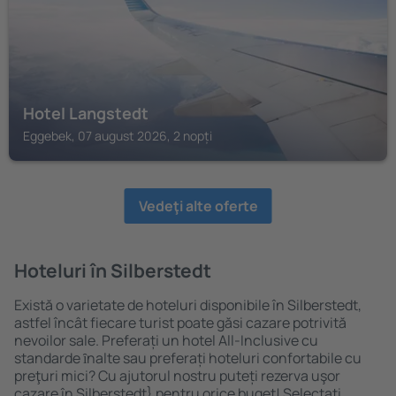
Hotel Langstedt
Eggebek, 07 august 2026, 2 nopți
Vedeţi alte oferte
Hoteluri în Silberstedt
Există o varietate de hoteluri disponibile în Silberstedt,
astfel încât fiecare turist poate găsi cazare potrivită
nevoilor sale. Preferați un hotel All-Inclusive cu
standarde ȋnalte sau preferați hoteluri confortabile cu
preţuri mici? Cu ajutorul nostru puteți rezerva uşor
cazare în Silberstedt} pentru orice buget! Selectați