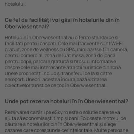
hotelului.
Ce fel de facilităţi voi găsi ȋn hotelurile din în
Oberwiesenthal?
Hotelurile în Oberwiesenthal au diferite standarde și
facilități pentru oaspeți. Cele mai frecvente sunt Wi-Fi
gratuit, zone de wellness cu SPA, mini bar/seif în cameră,
centru comercial, zonă de luat masa, zonă de joacă
pentru copii, parcare gratuită și broșuri informative
despre cele mai interesante atracții turistice din zonă.
Unele proprietăți includ și transferul de la și către
aeroport. Uneori, acestea încurajează vizitarea
obiectivelor turistice de top în Oberwiesenthal.
Unde pot rezerva hoteluri ȋn în Oberwiesenthal?
Rezervarea cazării pe eSky.ro este o soluție care te va
ajuta să economiseşti timp și bani. Foloseşte motorul de
căutare a hotelurilor din în Oberwiesenthal și alege
cazarea care corespunde cerințelor tale. Multe persoane