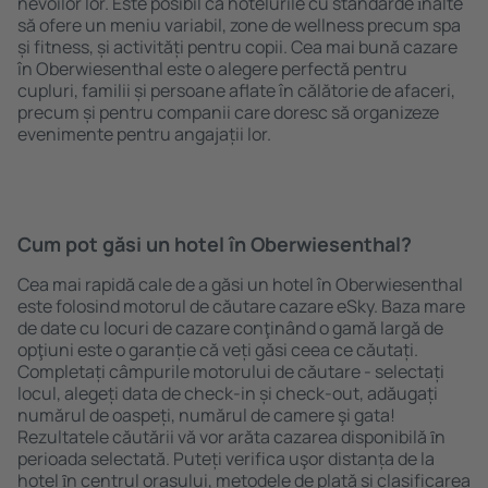
nevoilor lor. Este posibil ca hotelurile cu standarde ȋnalte
să ofere un meniu variabil, zone de wellness precum spa
și fitness, și activități pentru copii. Cea mai bună cazare
în Oberwiesenthal este o alegere perfectă pentru
cupluri, familii și persoane aflate în călătorie de afaceri,
precum și pentru companii care doresc să organizeze
evenimente pentru angajații lor.
Cum pot găsi un hotel în Oberwiesenthal?
Cea mai rapidă cale de a găsi un hotel în Oberwiesenthal
este folosind motorul de căutare cazare eSky. Baza mare
de date cu locuri de cazare conţinând o gamă largă de
opţiuni este o garanție că veți găsi ceea ce căutați.
Completați câmpurile motorului de căutare - selectați
locul, alegeți data de check-in și check-out, adăugați
numărul de oaspeți, numărul de camere şi gata!
Rezultatele căutării vă vor arăta cazarea disponibilă ȋn
perioada selectată. Puteți verifica uşor distanța de la
hotel ȋn centrul orașului, metodele de plată și clasificarea