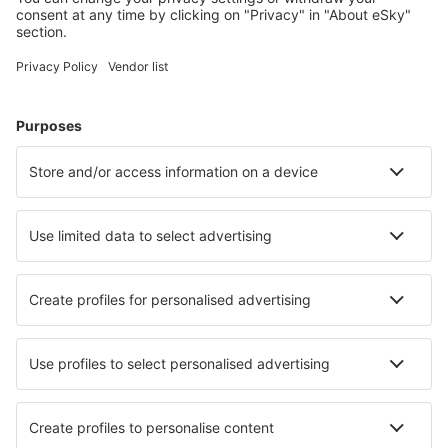
Hoteluri în Germania - Orașe populare
Hoteluri în Heringsdorf
Hoteluri în Gromitz
Hoteluri în Westerland
Hoteluri Westerhever
Hoteluri în Zingst
Hoteluri în Eckernforde
Hoteluri în Wremen
Hoteluri în Rerik
Hoteluri în Sagard
Hoteluri în Ahrenshoop
Cele mai bune hoteluri - orașe
Hoteluri în Serravalle Scrivia
Hoteluri în San Pedro Del Valle
Hoteluri în Ritzville
Hoteluri în Panormos (Kalymnos)
Hoteluri în Walker
Hoteluri în Santa Ninfa
Hoteluri în Pikeville
Hoteluri Pivarootsi