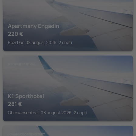
Apartmany Engadin
220
€
Bozi Dar, 08 august 2026, 2 nopți
OBERWIESENTHAL
K1 Sporthotel
281
€
Oberwiesenthal, 08 august 2026, 2 nopți
JOHANNGEORGENSTADT