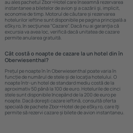
au ales pachetul Zbor+Hotel care ȋnseamnă rezervarea
instantanee a biletelor de avion şi a cazării şi, implicit,
economie de timp. Motorul de căutare și rezervarea
hotelurilor ieftine sunt disponibile pe pagina principală a
eSky.ro, ȋn secţiunea "Cazare". Dacă nu ai garanţia că
excursia va avea loc, verifică dacă unitatea de cazare
permite anularea gratuită.
Cât costă o noapte de cazare la un hotel din în
Oberwiesenthal?
Prețul pe noapte în în Oberwiesenthal poate varia în
funcție de numărul de stele și de locaţia hotelului. O
noapte într-un hotel de standard mediu costă de la
aproximativ 50 până la 100 de euro. Hotelurile de cinci
stele sunt disponibile ȋncepând de la 200 de euro pe
noapte. Dacă doreşti cazare ieftină, consultă oferta
specială de pachete Zbor+Hotel de pe eSky.ro, care ȋţi
permite să rezervi cazare și bilete de avion instantaneu.