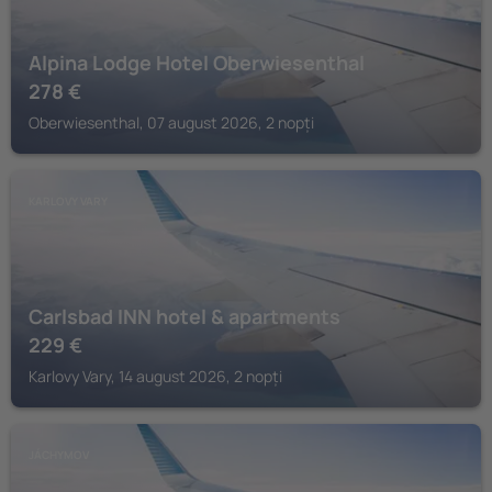
Alpina Lodge Hotel Oberwiesenthal
278
€
Oberwiesenthal, 07 august 2026, 2 nopți
KARLOVY VARY
Carlsbad INN hotel & apartments
229
€
Karlovy Vary, 14 august 2026, 2 nopți
JÁCHYMOV