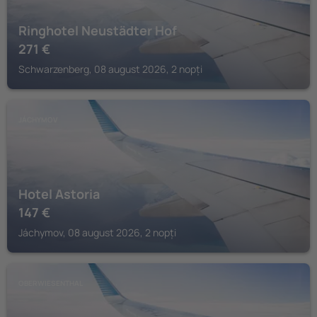
Ringhotel Neustädter Hof
271
€
Schwarzenberg, 08 august 2026, 2 nopți
JÁCHYMOV
Hotel Astoria
147
€
Jáchymov, 08 august 2026, 2 nopți
OBERWIESENTHAL