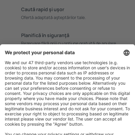
Caută rapid şi uşor
Ofertă adaptată aşteptărilor tale.
Planifică ȋn siguranţă
Rezervare fără griji cu opțiune gratuită de anulare.
Economiseşte mai mult
Prețuri atractive și oferte speciale pentru utilizatorii
conectați.
Cazarea preferată
Alege din peste 1,3 mil. de opţiuni: hoteluri, cabane,
apartamente și altele.
Cele mai căutate hoteluri de către utilizatorii eSky