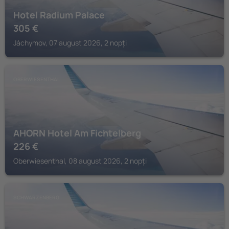
Hotel Radium Palace
305
€
Jáchymov, 07 august 2026, 2 nopți
OBERWIESENTHAL
AHORN Hotel Am Fichtelberg
226
€
Oberwiesenthal, 08 august 2026, 2 nopți
SCHWARZENBERG