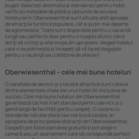
buget! Selectați destinația şi standardul pentru hotel,
verificați metodele de plată și opțiunile de anulare.
Hotelurile în Oberwiesenthal sunt situate atât aproape
de atracţiile turistice populare, cât și puțin mai departe
de aglomerație. Toate sunt disponibile pentru o vacanță
lungă sau perfecte doar pentru o noapte atunci când
doriţi să vizitaţi şi alte oraşe din apropiere. Alegeți hotelul
care vi se potriveşte și începeți să vă faceți bagajele
pentru o vacanţă sau călătorie de afaceri!
Oberwiesenthal – cele mai bune hoteluri
O varietate de servicii și o locație atractivă sunt câteva
dintre elementele cheie ale unui hotel All-Inclusive de
succes. Cele mai bune hoteluri din Oberwiesenthal
garantează cel mai înalt standard pentru servicii și o
gamă largă de facilități pentru oaspeți. O cazare cu
standarde ridicate oferă cea mai bună locație, ȋn
apropiere de principalele distracţii din Oberwiesenthal.
Oaspeții pot folosi parcarea gratuită și pot alege o
cameră sau un apartament care să corespundă perfect