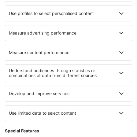
Hoteluri Laprade
Hoteluri în Cordignano
Cele mai bune hoteluri - regiuni
Hoteluri în Garmisch-Partenkirchen
Hoteluri on Baltic Sea Coast
Hoteluri in Saxonia-Anhalt
Hoteluri on East Frisian Islands
Hoteluri in Mecklenburg Lake Plateau
Hoteluri in Voievodatul Pomerania
Hoteluri in Baja California Sur
Hoteluri in Alpbachtal
Hoteluri în Val d'Isère
Hoteluri in Phuket Province