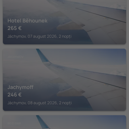
Hotel Běhounek
265
€
Jáchymov, 07 august 2026, 2 nopți
JÁCHYMOV
Jachymoff
246
€
Jáchymov, 08 august 2026, 2 nopți
BOZI DAR