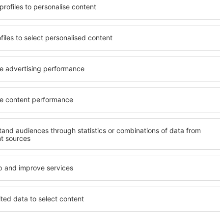
beneficia de proprietăți
Puteți alege dintr-o ofertă 
 numeroase facilități,
inclusiv proprietăți pentru o
 sta câteva zile în timpul
persoane ȋn vârstă și grupur
urach este disponibilă în
hoteluri și pensiuni care ofe
cartiere sau regiuni mai
orașului Herzogenaurach. Fac
a să găsiţi unităţi de cazare
companii de închirieri auto,
rioare.
reparaţii și locuri de relaxa
extraordinară.
h mai devreme, aveți
vă puteţi relaxa, fără a fi
Dacă doriţi cazare de lux în
t sau altă unitate de
una care să se potrivească. 
călătoria spre
vacanță sau călătoria de afa
călătorie liniştită.
rezerva cazare în Herzogena
cu dizabilități, sugari și cop
călătoresc cu animale de c
rzogenaurach?
Ce fel de facilităţi o
Herzogenaurach?