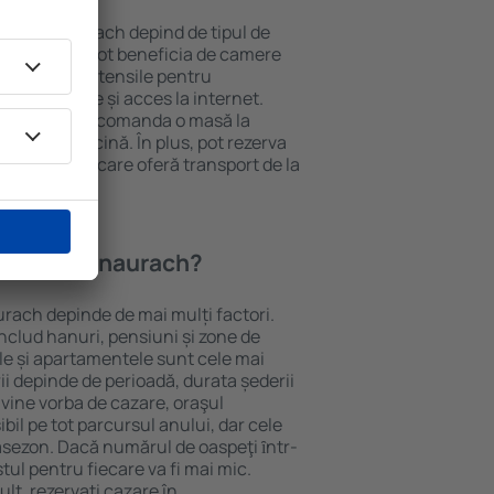
n Herzogenaurach depind de tipul de
e. Oaspeții pot beneficia de camere
ndiționat, ustensile pentru
lei, prosoape și acces la internet.
 gratuită, pot comanda o masă la
otel cu piscină. În plus, pot rezerva
proprietăți care oferă transport de la
în Herzogenaurach?
urach depinde de mai mulți factori.
includ hanuri, pensiuni și zone de
le și apartamentele sunt cele mai
ii depinde de perioadă, durata șederii
vine vorba de cazare, oraşul
il pe tot parcursul anului, dar cele
rasezon. Dacă numărul de oaspeţi ȋntr-
ul pentru fiecare va fi mai mic.
lt, rezervați cazare în