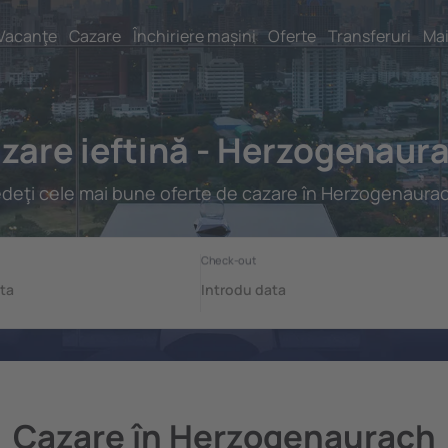
Vacanţe
Cazare
Închiriere mașini
Oferte
Transferuri
Mai
zare ieftină - Herzogenaur
deţi cele mai bune oferte de cazare în Herzogenaura
Cazare în Herzogenaurach