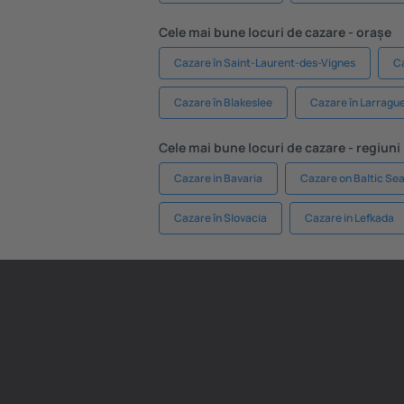
Cele mai bune locuri de cazare - orașe
Cazare în Saint-Laurent-des-Vignes
Ca
Cazare în Blakeslee
Cazare în Larragu
Cele mai bune locuri de cazare - regiuni
Cazare in Bavaria
Cazare on Baltic Se
Cazare în Slovacia
Cazare in Lefkada