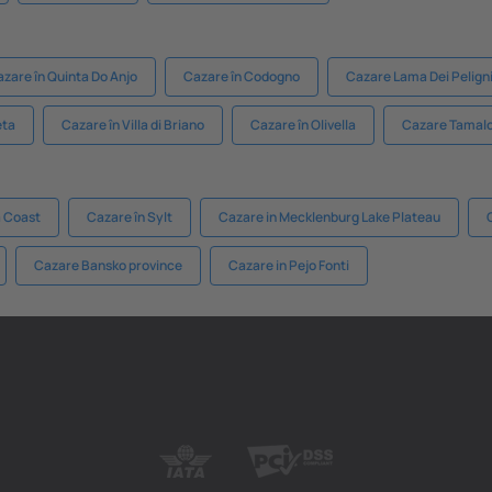
zare în Quinta Do Anjo
Cazare în Codogno
Cazare Lama Dei Pelign
eta
Cazare în Villa di Briano
Cazare în Olivella
Cazare Tamal
a Coast
Cazare în Sylt
Cazare in Mecklenburg Lake Plateau
Cazare Bansko province
Cazare in Pejo Fonti