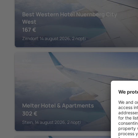
Best Western Hotel Nuernberg City
West
167
€
Zirndorf, 14 august 2026, 2 nopți
STEIN
Melter Hotel & Apartments
302
€
Stein, 14 august 2026, 2 nopți