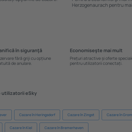
Herzogenaurach pentru mai
anifică ȋn siguranţă
Economiseşte mai mult
zervare fără griji cu opțiune
Prețuri atractive și oferte specia
atuită de anulare.
pentru utilizatorii conectați.
utilizatorii eSky
ever
Cazare în Heringsdorf
Cazare în Zingst
Cazare în Grom
Cazare în Kiel
Cazare în Bremerhaven