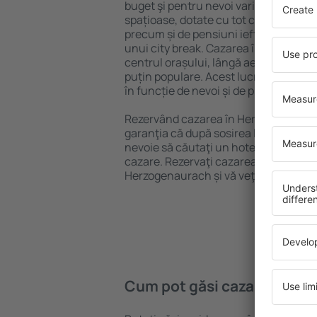
buget şi pentru nevoi variate. Puteți 
spațioase, dotate cu tot confortul, cu
precum și de pensiuni ieftine pentru a
unui city break. Cazarea în Herzogena
centrul orașului, lângă aeroport și în 
puțin populare. Acest lucru vă va ajut
în funcție de nevoi și de planurile ulte
Rezervând cazarea în Herzogenaurac
garanţia că după sosirea la destinație 
nevoie să căutaţi un hotel, apartamen
cazare. Rezervaţi cazarea înainte de 
Herzogenaurach și vă veţi bucura de o 
Cum pot găsi cazare în He