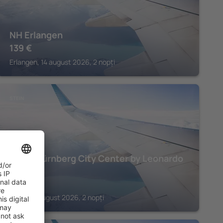
NH Erlangen
139
€
Erlangen, 14 august 2026, 2 nopți
STEIN
Hotel Nürnberg City Center by Leonardo
Hotels
130
€
Stein, 14 august 2026, 2 nopți