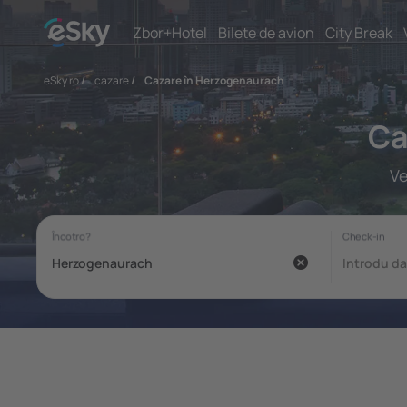
Zbor+Hotel
Bilete de avion
City Break
eSky.ro
/
cazare
/
Cazare în Herzogenaurach
Ca
Ve