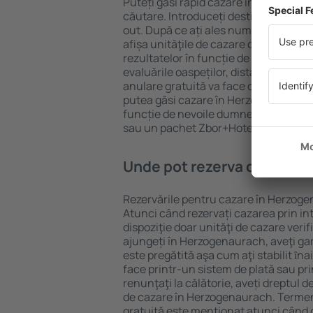
Puteți găsi rapid cazare în Herzogen
căutare. Introduceți destinația și dat
out. După ce ați ales numărul de per
afișa unităţile de cazare disponibile 
rezultatelor în funcție de tipul proprie
evaluările oaspeților, distanța față d
anulare gratuită va face căutarea mul
putea găsi cazare în Herzogenaurach 
funcție de nevoile dumneavoastră, pu
sau un pachet Zbor+Hotel.
Unde pot rezerva cazare î
Rezervările pentru cazare în Herzogen
Atunci când rezervați cazarea prin int
dispoziţie doar unităţi de cazare verif
ajungeți în Herzogenaurach, aveţi ga
este pregătită aşa cum aţi stabilit ȋn
face printr-un sistem de plată sau pri
renunţaţi la călătorie, aveți dreptul d
de cazare în Herzogenaurach. Termen
gratuită este menţionat atunci când c