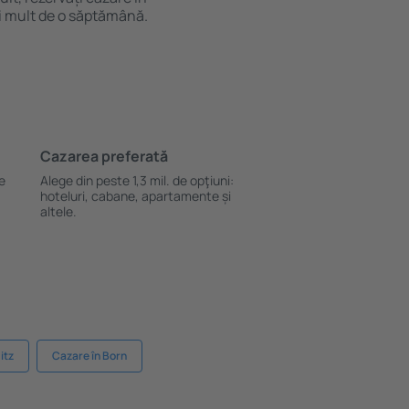
 mult de o săptămână.
Cazarea preferată
le
Alege din peste 1,3 mil. de opţiuni:
hoteluri, cabane, apartamente și
altele.
itz
Cazare în Born