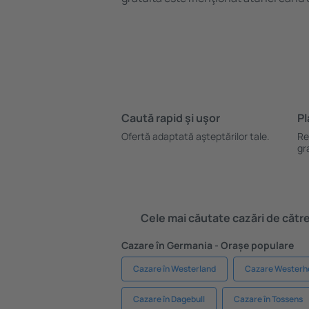
Caută rapid şi uşor
Pl
Ofertă adaptată aşteptărilor tale.
Re
gr
Cele mai căutate cazări de către 
Cazare în Germania - Orașe populare
Cazare în Westerland
Cazare Westerh
Cazare în Dagebull
Cazare în Tossens