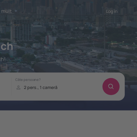
 mult
Log in
ach
ch!