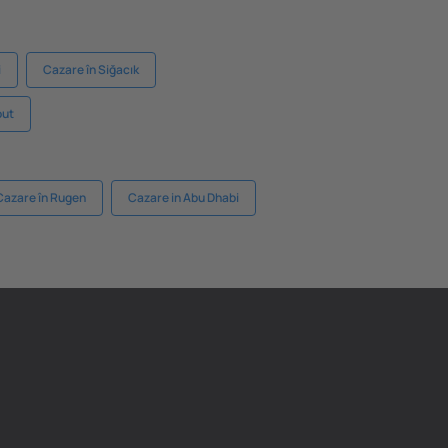
i
Cazare în Siğacık
out
Cazare în Rugen
Cazare in Abu Dhabi