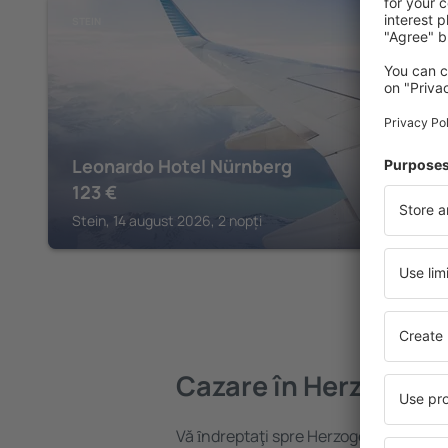
STEIN
Leonardo Hotel Nürnberg
123
€
Stein, 14 august 2026, 2 nopți
Cazare în Herzogen
Vă ȋndreptaţi spre Herzogenaurach? G