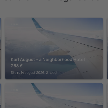
STEIN
Karl August - a Neighborhood Hotel
288
€
Stein, 14 august 2026, 2 nopți
STEIN