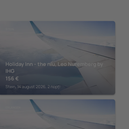
STEIN
Holiday Inn - the niu, Leo Nuremberg by
IHG
156
€
Stein, 14 august 2026, 2 nopți
ERLANGEN