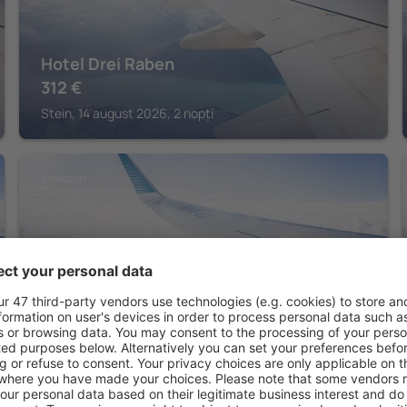
Hotel Drei Raben
312
€
Stein, 14 august 2026, 2 nopți
ZIRNDORF
Centro Hotel Nurnberg, Trademark
Collection by Wyndham
212
€
Zirndorf, 14 august 2026, 2 nopți