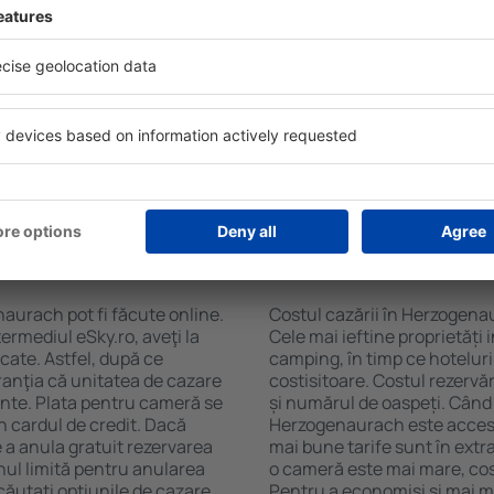
aurach folosind un motor de
ele de check-in și check-
Facilitățile proprietăţilor î
soane, motorul de căutare va
cazare și de numărul de stel
în Herzogenaurach. Filtrarea
cu chicinetă, balcon, aer co
tăţii, numărul de stele,
prepararea ceaiului şi a cafe
e centru și opțiunea de
Vizitatorii pot avea parcare
t mai ușoară. Astfel veți
restaurant sau pot alege un h
în doar câteva minute. În
cazare în Herzogenaurach la 
teți rezerva doar cazare
aeroport.
n Herzogenaurach?
Cât costă cazarea 
aurach pot fi făcute online.
Costul cazării în Herzogena
ermediul eSky.ro, aveţi la
Cele mai ieftine proprietăți 
icate. Astfel, după ce
camping, în timp ce hoteluri
ranţia că unitatea de cazare
costisitoare. Costul rezervăr
ainte. Plata pentru cameră se
și numărul de oaspeți. Când 
n cardul de credit. Dacă
Herzogenaurach este accesib
e a anula gratuit rezervarea
mai bune tarife sunt în ext
ul limită pentru anularea
o cameră este mai mare, cost
ăutați opţiunile de cazare.
Pentru a economisi şi mai mu