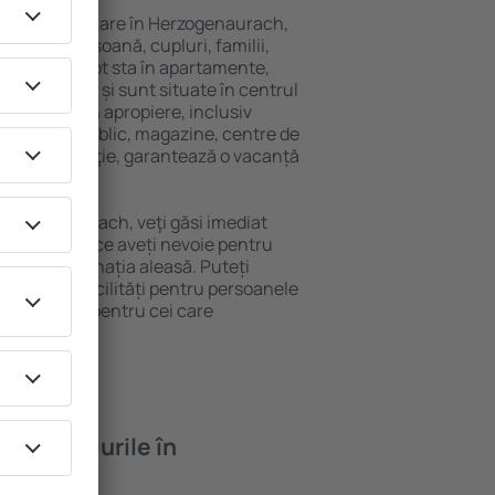
variată de cazare în Herzogenaurach,
 singură persoană, cupluri, familii,
i. Oaspeţii pot sta în apartamente,
ră intimitate și sunt situate în centrul
ilitățile din apropiere, inclusiv
 transport public, magazine, centre de
re sau distracţie, garantează o vacanță
 Herzogenaurach, veţi găsi imediat
Veți găsi tot ce aveți nevoie pentru
ceri la destinația aleasă. Puteți
urach cu facilități pentru persoanele
ii, precum și pentru cei care
ompanie.
feră hotelurile în