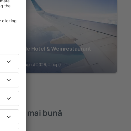
STEIN
Steichele Hotel & Weinrestaurant
239
€
Stein, 14 august 2026, 2 nopți
 – cea mai bună