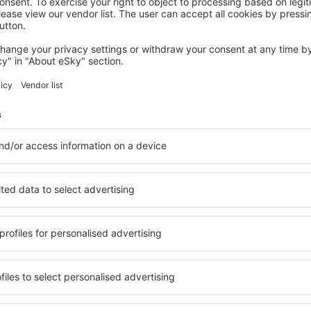
HERZOGENAURACH
NOVINA HOTEL Herzogenaurach Herzo
Base
217
€
Herzogenaurach, 14 august 2026, 2 nopți
Vedeţi mai multe oferte în Herzogenaurach
aurach
Herzogenaurach
cazare
ăsiți cazare pentru fiecare