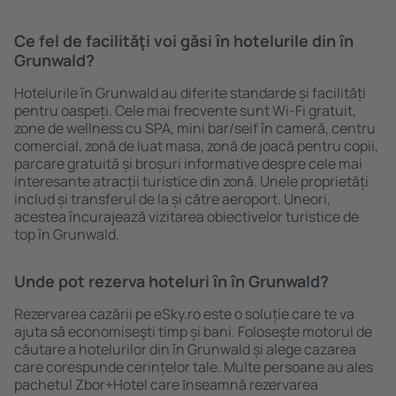
Ce fel de facilităţi voi găsi ȋn hotelurile din în
Grunwald?
Hotelurile în Grunwald au diferite standarde și facilități
pentru oaspeți. Cele mai frecvente sunt Wi-Fi gratuit,
zone de wellness cu SPA, mini bar/seif în cameră, centru
comercial, zonă de luat masa, zonă de joacă pentru copii,
parcare gratuită și broșuri informative despre cele mai
interesante atracții turistice din zonă. Unele proprietăți
includ și transferul de la și către aeroport. Uneori,
acestea încurajează vizitarea obiectivelor turistice de
top în Grunwald.
Unde pot rezerva hoteluri ȋn în Grunwald?
Rezervarea cazării pe eSky.ro este o soluție care te va
ajuta să economiseşti timp și bani. Foloseşte motorul de
căutare a hotelurilor din în Grunwald și alege cazarea
care corespunde cerințelor tale. Multe persoane au ales
pachetul Zbor+Hotel care ȋnseamnă rezervarea