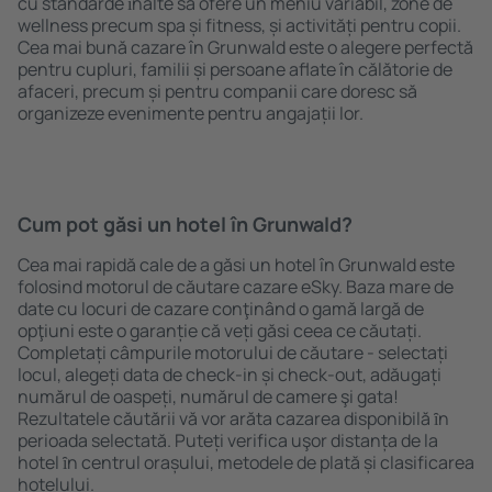
cu standarde ȋnalte să ofere un meniu variabil, zone de
wellness precum spa și fitness, și activități pentru copii.
Cea mai bună cazare în Grunwald este o alegere perfectă
pentru cupluri, familii și persoane aflate în călătorie de
afaceri, precum și pentru companii care doresc să
organizeze evenimente pentru angajații lor.
Cum pot găsi un hotel în Grunwald?
Cea mai rapidă cale de a găsi un hotel în Grunwald este
folosind motorul de căutare cazare eSky. Baza mare de
date cu locuri de cazare conţinând o gamă largă de
opţiuni este o garanție că veți găsi ceea ce căutați.
Completați câmpurile motorului de căutare - selectați
locul, alegeți data de check-in și check-out, adăugați
numărul de oaspeți, numărul de camere şi gata!
Rezultatele căutării vă vor arăta cazarea disponibilă ȋn
perioada selectată. Puteți verifica uşor distanța de la
hotel ȋn centrul orașului, metodele de plată și clasificarea
hotelului.