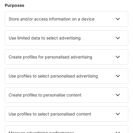
Hoteluri în Westerland
Hoteluri în Gromitz
Hoteluri în Zingst
Hoteluri Westerhever
Hoteluri în Heringsdorf
Hoteluri în Ratekau
Hoteluri în Putbus
Hoteluri în Wurzburg
Hoteluri în Zinnowitz
Hoteluri în Rerik
Cele mai bune hoteluri - orașe
Hoteluri în Nerja
Hoteluri în Castelnuovo
Hoteluri în Rocallaura
Hoteluri în Paratico
Hoteluri în Zebras
Hoteluri în Kennett Square
Hoteluri în Gold River
Hoteluri în Litchfield