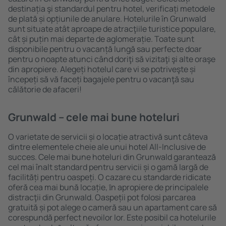
destinația şi standardul pentru hotel, verificați metodele
de plată și opțiunile de anulare. Hotelurile în Grunwald
sunt situate atât aproape de atracţiile turistice populare,
cât și puțin mai departe de aglomerație. Toate sunt
disponibile pentru o vacanță lungă sau perfecte doar
pentru o noapte atunci când doriţi să vizitaţi şi alte oraşe
din apropiere. Alegeți hotelul care vi se potriveşte și
începeți să vă faceți bagajele pentru o vacanţă sau
călătorie de afaceri!
Grunwald – cele mai bune hoteluri
O varietate de servicii și o locație atractivă sunt câteva
dintre elementele cheie ale unui hotel All-Inclusive de
succes. Cele mai bune hoteluri din Grunwald garantează
cel mai înalt standard pentru servicii și o gamă largă de
facilități pentru oaspeți. O cazare cu standarde ridicate
oferă cea mai bună locație, ȋn apropiere de principalele
distracţii din Grunwald. Oaspeții pot folosi parcarea
gratuită și pot alege o cameră sau un apartament care să
corespundă perfect nevoilor lor. Este posibil ca hotelurile