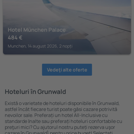
Hotel München Palace
484
€
Munchen, 14 august 2026, 2 nopți
Vedeţi alte oferte
Hoteluri în Grunwald
Există o varietate de hoteluri disponibile în Grunwald,
astfel încât fiecare turist poate găsi cazare potrivită
nevoilor sale. Preferați un hotel All-Inclusive cu
standarde ȋnalte sau preferați hoteluri confortabile cu
preţuri mici? Cu ajutorul nostru puteți rezerva uşor
cazare în Grunwald} pentru orice buget! Selectați