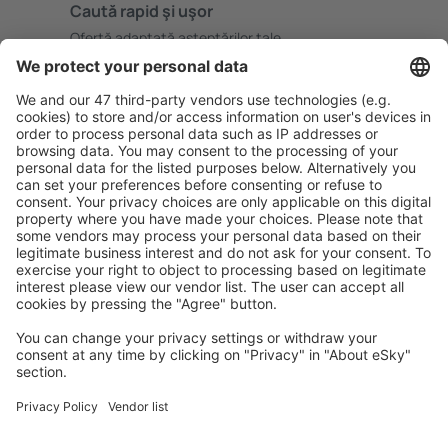
Caută rapid şi uşor
Ofertă adaptată aşteptărilor tale.
Planifică ȋn siguranţă
Rezervare fără griji cu opțiune gratuită de anulare.
Economiseşte mai mult
Prețuri atractive și oferte speciale pentru utilizatorii
conectați.
Cazarea preferată
Alege din peste 1,3 mil. de opţiuni: hoteluri, cabane,
apartamente și altele.
Cele mai căutate hoteluri de către utilizatorii eSky
Hoteluri în Germania - Orașe populare