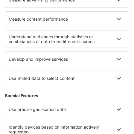
Hoteluri în Navalcarnero
Hoteluri San Miguel Del Robledo
Cele mai bune hoteluri - regiuni
Hoteluri in Saxonia Inferioară
Hoteluri in Sächsische Schweiz
Hoteluri in Bavaria
Hoteluri in Bavarian Alps
Hoteluri on North Sea Coast
Hoteluri in Toscana
Hoteluri în Cappadocia
Hoteluri in Northern Hungary
Hoteluri in Los Santos
Hoteluri in Marea Moartă