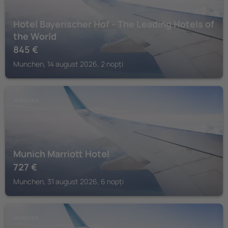
Hotel Bayerischer Hof - The Leading Hotels of
the World
845
€
Munchen, 14 august 2026, 2 nopți
MUNCHEN
Munich Marriott Hotel
727
€
Munchen, 31 august 2026, 6 nopți
MUNCHEN