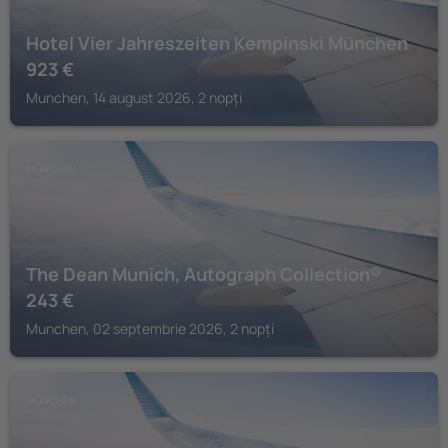
Hotel Vier Jahreszeiten Kempinski München
923
€
Munchen, 14 august 2026, 2 nopți
MUNCHEN
The Dean Munich, Autograph Collection®
243
€
Munchen, 02 septembrie 2026, 2 nopți
MUNCHEN