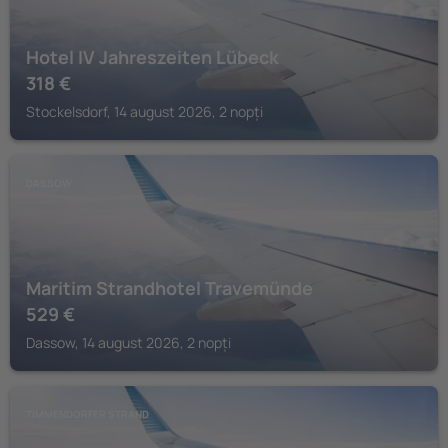
Hotel IV Jahreszeiten Lübeck
318
€
Stockelsdorf, 14 august 2026, 2 nopți
DASSOW
Maritim Strandhotel Travemünde
529
€
Dassow, 14 august 2026, 2 nopți
TIMMENDORFER STRAND