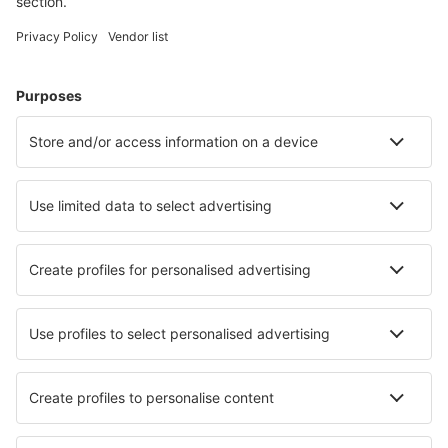
Cele mai căutate cazări de către utilizatorii eSky
Cazare în Germania - Orașe populare
Cazare în Gromitz
Cazare Westerhever
Cazare în Zingst
Cazare în Heringsdorf
Cazare în Westerland
Cazare în Hanovra
Cazare în Pirna
Cazare în Düsseldorf
Cazare în Oberhausen
Cazare în Niederdorla
Cele mai bune locuri de cazare - orașe
Cazare în Columbus
Cazare în Fort Campbell
Cazare în Dimitsana
Cazare în Scarborough