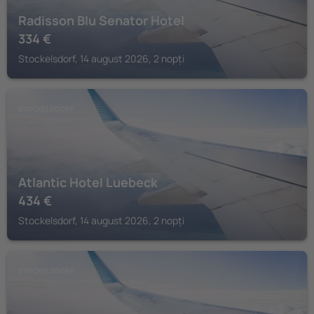
Radisson Blu Senator Hotel
334
€
Stockelsdorf, 14 august 2026, 2 nopți
STOCKELSDORF
Atlantic Hotel Luebeck
434
€
Stockelsdorf, 14 august 2026, 2 nopți
STOCKELSDORF