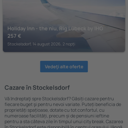
Holiday Inn - the niu, Rig Lübeck by IHG
257
€
Stockelsdorf, 14 august 2026, 2 nopți
Vedeţi alte oferte
Cazare în Stockelsdorf
Vă ȋndreptaţi spre Stockelsdorf? Găsiți cazare pentru
fiecare buget şi pentru nevoi variate. Puteți beneficia de
proprietăți spațioase, dotate cu tot confortul, cu
numeroase facilități, precum și de pensiuni ieftine
pentru a sta câteva zile în timpul unui city break. Cazarea
în Stockelsdorf este disponibilă în centrul orașului, lângă