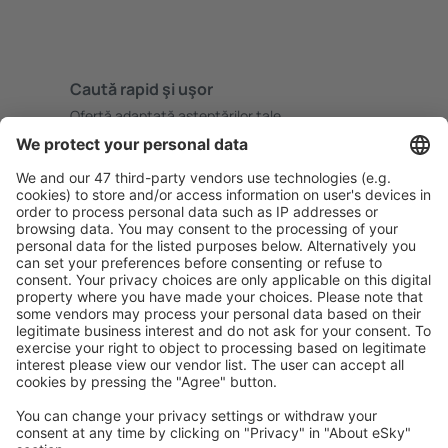
Caută rapid şi uşor
Ofertă adaptată aşteptărilor tale.
Planifică ȋn siguranţă
Rezervare fără griji cu opțiune gratuită de anulare.
Economiseşte mai mult
Prețuri atractive și oferte speciale pentru utilizatorii
conectați.
Cazarea preferată
Alege din peste 1,3 mil. de opţiuni: hoteluri, cabane,
apartamente și altele.