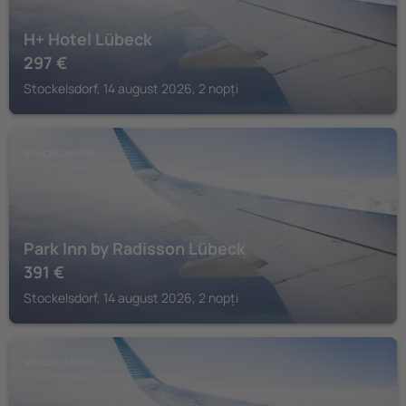
H+ Hotel Lübeck
297
€
Stockelsdorf, 14 august 2026, 2 nopți
STOCKELSDORF
Park Inn by Radisson Lübeck
391
€
Stockelsdorf, 14 august 2026, 2 nopți
STOCKELSDORF