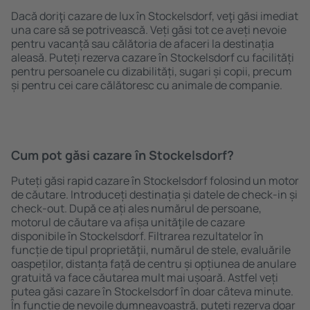
Dacă doriţi cazare de lux în Stockelsdorf, veţi găsi imediat
una care să se potrivească. Veți găsi tot ce aveți nevoie
pentru vacanță sau călătoria de afaceri la destinația
aleasă. Puteți rezerva cazare în Stockelsdorf cu facilități
pentru persoanele cu dizabilități, sugari și copii, precum
și pentru cei care călătoresc cu animale de companie.
Cum pot găsi cazare în Stockelsdorf?
Puteți găsi rapid cazare în Stockelsdorf folosind un motor
de căutare. Introduceți destinația și datele de check-in și
check-out. După ce ați ales numărul de persoane,
motorul de căutare va afișa unităţile de cazare
disponibile în Stockelsdorf. Filtrarea rezultatelor în
funcție de tipul proprietăţii, numărul de stele, evaluările
oaspeților, distanța față de centru și opțiunea de anulare
gratuită va face căutarea mult mai ușoară. Astfel veți
putea găsi cazare în Stockelsdorf în doar câteva minute.
În funcție de nevoile dumneavoastră, puteți rezerva doar