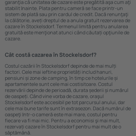
garanţia că unitatea de cazare este pregătită aşa cum aţi
stabilit ȋnainte. Plata pentru cameră se face printr-un
sistem de plată sau prin cardul de credit. Dacă renunţaţi
la călătorie, aveți dreptul de a anula gratuit rezervarea de
cazare în Stockelsdorf. Termenul limită pentru anularea
gratuită este menţionat atunci când căutați opţiunile de
cazare.
Cât costă cazarea în Stockelsdorf?
Costul cazării în Stockelsdorf depinde de mai mulți
factori. Cele mai ieftine proprietăți includ hanuri,
pensiuni și zone de camping, în timp ce hotelurile și
apartamentele sunt cele mai costisitoare. Costul
rezervării depinde de perioadă, durata șederii și numărul
de oaspeți. Când vine vorba de cazare, oraşul
Stockelsdorf este accesibil pe tot parcursul anului, dar
cele mai bune tarife sunt în extrasezon. Dacă numărul de
oaspeţi ȋntr-o cameră este mai mare, costul pentru
fiecare va fi mai mic. Pentru a economisi şi mai mult,
rezervați cazare în Stockelsdorf pentru mai mult de o
săptămână.