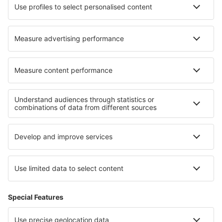
Cazare în Thanya Buri
Cazare în Ramat Gan
Cazare în Rochelle
Cazare Vrankunge
Cazare în Tolna
Cazare în New Albany
Cele mai bune locuri de cazare - regiuni
Cazare in Black Forest
Cazare in Harz
Cazare în Berchtesgaden
Cazare in Bavaria
Cazare in Saxonia-Anhalt
Cazare în Flachau
Cazare în West Bohemian spa triangle
Cazare în Saas-Fee
Cazare ȋn Anglia
Cazare in Rosario and San Bernardo Islands