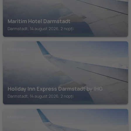
Maritim Hotel Darmstadt
Darmstadt, 14 august 2026, 2 nopți
DARMSTADT
Holiday Inn Express Darmstadt by IHG
Darmstadt, 14 august 2026, 2 nopți
DARMSTADT