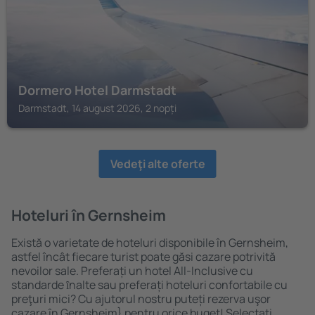
Dormero Hotel Darmstadt
Darmstadt, 14 august 2026, 2 nopți
Vedeţi alte oferte
Hoteluri în Gernsheim
Există o varietate de hoteluri disponibile în Gernsheim,
astfel încât fiecare turist poate găsi cazare potrivită
nevoilor sale. Preferați un hotel All-Inclusive cu
standarde ȋnalte sau preferați hoteluri confortabile cu
preţuri mici? Cu ajutorul nostru puteți rezerva uşor
cazare în Gernsheim} pentru orice buget! Selectați