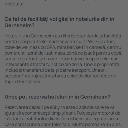
hotelului.
Ce fel de facilităţi voi găsi ȋn hotelurile din în
Gernsheim?
Hotelurile în Gernsheim au diferite standarde și facilități
pentru oaspeți. Cele mai frecvente sunt Wi-Fi gratuit,
zone de wellness cu SPA, mini bar/seif în cameră, centru
comercial, zonă de luat masa, zonă de joacă pentru copii,
parcare gratuită și broșuri informative despre cele mai
interesante atracții turistice din zonă. Unele proprietăți
includ și transferul de la și către aeroport. Uneori,
acestea încurajează vizitarea obiectivelor turistice de
top în Gernsheim.
Unde pot rezerva hoteluri ȋn în Gernsheim?
Rezervarea cazării pe eSky.ro este o soluție care te va
ajuta să economiseşti timp și bani. Foloseşte motorul de
căutare a hotelurilor din în Gernsheim și alege cazarea
care corespunde cerințelor tale. Multe persoane au ales