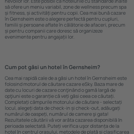
nevoilor lor. Este posibil ca hotelurile cu standarde ȋnalte
să ofere un meniu variabil, zone de wellness precum spa
și fitness, și activități pentru copii. Cea mai bună cazare
în Gernsheim este o alegere perfectă pentru cupluri,
familii și persoane aflate în călătorie de afaceri, precum
și pentru companii care doresc să organizeze
evenimente pentru angajații lor.
Cum pot găsi un hotel în Gernsheim?
Cea mai rapidă cale de a găsi un hotel în Gernsheim este
folosind motorul de căutare cazare eSky. Baza mare de
date cu locuri de cazare conţinând o gamă largă de
opţiuni este o garanție că veți găsi ceea ce căutați.
Completați câmpurile motorului de căutare - selectați
locul, alegeți data de check-in și check-out, adăugați
numărul de oaspeți, numărul de camere şi gata!
Rezultatele căutării vă vor arăta cazarea disponibilă ȋn
perioada selectată. Puteți verifica uşor distanța de la
hotel ȋn centrul orașului, metodele de plată și clasificarea