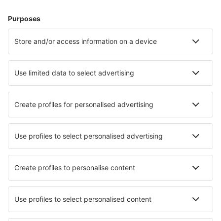
Hoteluri în Germania - Orașe populare
Hoteluri în Zingst
Hoteluri în Gromitz
Hoteluri în Westerland
Hoteluri Westerhever
Hoteluri în Heringsdorf
Hoteluri în Busum
Hoteluri în List
Hoteluri în Bastorf
Hoteluri în Mirow
Hoteluri în Sankt Andreasberg
Cele mai bune hoteluri - orașe
Hoteluri în Conca dei Marini
Hoteluri Clunton
Hoteluri în Perols-sur-Vezere
Hoteluri în Chama
Hoteluri în Dovre
Hoteluri în Punta de Mujeres
Hoteluri în Valdagno
Hoteluri în Notre-Dame-du-Pé