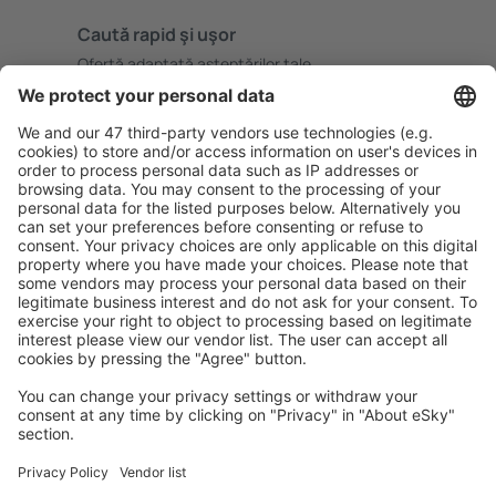
Caută rapid şi uşor
Ofertă adaptată aşteptărilor tale.
Planifică ȋn siguranţă
Rezervare fără griji cu opțiune gratuită de anulare.
Economiseşte mai mult
Prețuri atractive și oferte speciale pentru utilizatorii
conectați.
Cazarea preferată
Alege din peste 1,3 mil. de opţiuni: hoteluri, cabane,
apartamente și altele.
Cele mai căutate hoteluri de către utilizatorii eSky