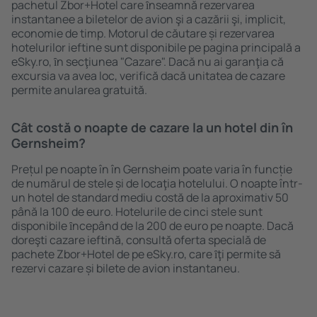
pachetul Zbor+Hotel care ȋnseamnă rezervarea
instantanee a biletelor de avion şi a cazării şi, implicit,
economie de timp. Motorul de căutare și rezervarea
hotelurilor ieftine sunt disponibile pe pagina principală a
eSky.ro, ȋn secţiunea "Cazare". Dacă nu ai garanţia că
excursia va avea loc, verifică dacă unitatea de cazare
permite anularea gratuită.
Cât costă o noapte de cazare la un hotel din în
Gernsheim?
Prețul pe noapte în în Gernsheim poate varia în funcție
de numărul de stele și de locaţia hotelului. O noapte într-
un hotel de standard mediu costă de la aproximativ 50
până la 100 de euro. Hotelurile de cinci stele sunt
disponibile ȋncepând de la 200 de euro pe noapte. Dacă
doreşti cazare ieftină, consultă oferta specială de
pachete Zbor+Hotel de pe eSky.ro, care ȋţi permite să
rezervi cazare și bilete de avion instantaneu.