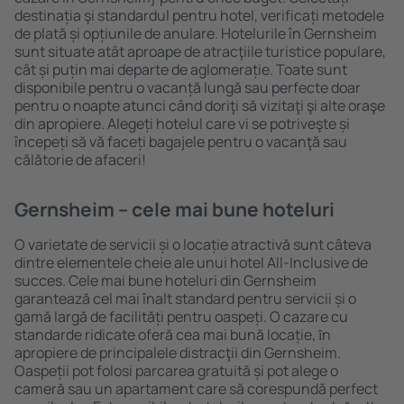
destinația şi standardul pentru hotel, verificați metodele
de plată și opțiunile de anulare. Hotelurile în Gernsheim
sunt situate atât aproape de atracţiile turistice populare,
cât și puțin mai departe de aglomerație. Toate sunt
disponibile pentru o vacanță lungă sau perfecte doar
pentru o noapte atunci când doriţi să vizitaţi şi alte oraşe
din apropiere. Alegeți hotelul care vi se potriveşte și
începeți să vă faceți bagajele pentru o vacanţă sau
călătorie de afaceri!
Gernsheim – cele mai bune hoteluri
O varietate de servicii și o locație atractivă sunt câteva
dintre elementele cheie ale unui hotel All-Inclusive de
succes. Cele mai bune hoteluri din Gernsheim
garantează cel mai înalt standard pentru servicii și o
gamă largă de facilități pentru oaspeți. O cazare cu
standarde ridicate oferă cea mai bună locație, ȋn
apropiere de principalele distracţii din Gernsheim.
Oaspeții pot folosi parcarea gratuită și pot alege o
cameră sau un apartament care să corespundă perfect