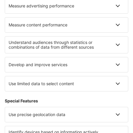
Hoteluri în Escolca
Hoteluri în Playa De San Juan
Cele mai bune hoteluri - regiuni
Hoteluri in Chiemsee
Hoteluri on East Frisian Islands
Hoteluri in Bavaria
Hoteluri in Allgau
Hoteluri in Moselle Valley
Hoteluri in Pieniny
Hoteluri în Parcul Național Białowieski
Hoteluri în Turcia
Hoteluri în Flachau
Hoteluri in Minnesota