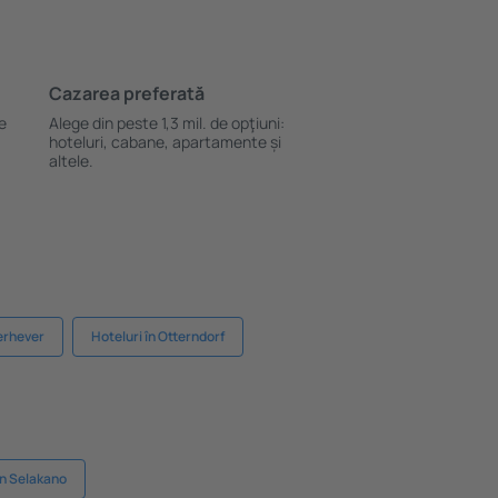
Cazarea preferată
le
Alege din peste 1,3 mil. de opţiuni:
hoteluri, cabane, apartamente și
altele.
erhever
Hoteluri în Otterndorf
în Selakano