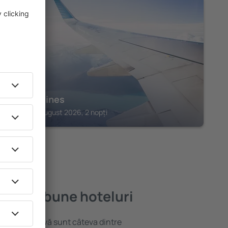
DAUN
Beim Heines
Daun, 07 august 2026, 2 nopți
le mai bune hoteluri
locație atractivă sunt câteva dintre