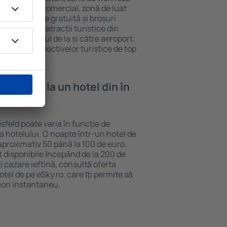
eră, centru comercial, zonă de luat
opii, parcare gratuită și broșuri
interesante atracții turistice din
d și transferul de la și către aeroport.
vizitarea obiectivelor turistice de top
e cazare la un hotel din în
sfeld poate varia în funcție de
ia hotelului. O noapte într-un hotel de
aproximativ 50 până la 100 de euro.
nt disponibile ȋncepând de la 200 de
 cazare ieftină, consultă oferta
el de pe eSky.ro, care ȋţi permite să
vion instantaneu.