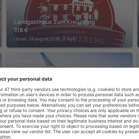
Landgasthaus Zum Kreuzberg
318
€
Ulmen, 08 august 2026, 2 nopți
GEROLSTEIN
Hotel Landhaus Müllenborn
Gerolstein, 07 august 2026, 2 nopți