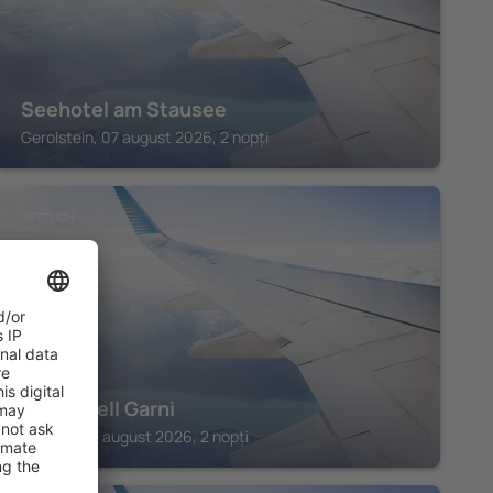
Seehotel am Stausee
Gerolstein, 07 august 2026, 2 nopți
WITTLICH
Hotel Well Garni
Wittlich, 07 august 2026, 2 nopți