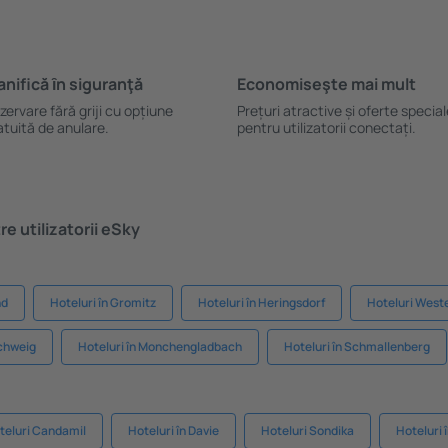
anifică ȋn siguranţă
Economiseşte mai mult
zervare fără griji cu opțiune
Prețuri atractive și oferte specia
atuită de anulare.
pentru utilizatorii conectați.
e utilizatorii eSky
nd
Hoteluri în Gromitz
Hoteluri în Heringsdorf
Hoteluri West
schweig
Hoteluri în Monchengladbach
Hoteluri în Schmallenberg
teluri Candamil
Hoteluri în Davie
Hoteluri Sondika
Hoteluri 