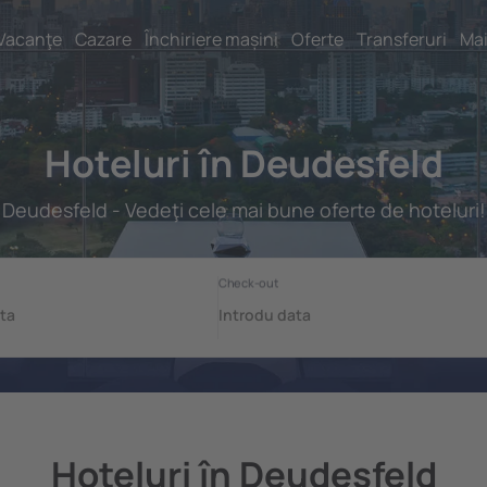
Vacanţe
Cazare
Închiriere mașini
Oferte
Transferuri
Mai
Hoteluri în Deudesfeld
Deudesfeld - Vedeţi cele mai bune oferte de hoteluri!
Hoteluri în Deudesfeld