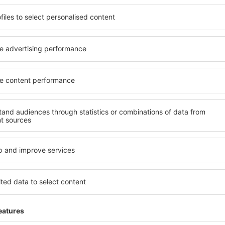
potrivită nevoilor sale.
elementele cheie ale unui ho
andarde ȋnalte sau preferați
bune hoteluri din Deudesfel
 Cu ajutorul nostru puteți
pentru servicii și o gamă lar
ntru orice buget! Selectați
cazare cu standarde ridicate
 verificați metodele de plată
apropiere de principalele dis
 Deudesfeld sunt situate atât
folosi parcarea gratuită și
re, cât și puțin mai departe
care să corespundă perfect ne
le pentru o vacanță lungă
cu standarde ȋnalte să ofere
ci când doriţi să vizitaţi şi
precum spa și fitness, și act
l care vi se potriveşte și
cazare în Deudesfeld este o 
o vacanţă sau călătorie de
familii și persoane aflate în
companii care doresc să or
lor.
Deudesfeld?
Ce fel de facilităţi v
Deudesfeld?
l în Deudesfeld este folosind
 mare de date cu locuri de
Hotelurile în Deudesfeld au d
uni este o garanție că veți
oaspeți. Cele mai frecvente 