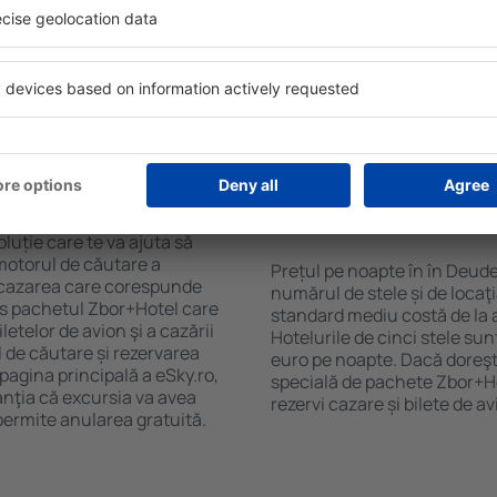
purile motorului de căutare
cu SPA, mini bar/seif în cam
ck-in și check-out, adăugați
masa, zonă de joacă pentru c
e şi gata! Rezultatele
informative despre cele mai 
ilă ȋn perioada selectată.
zonă. Unele proprietăți inclu
el ȋn centrul orașului,
Uneori, acestea încurajează 
lului.
în Deudesfeld.
ȋn în Deudesfeld?
Cât costă o noapte d
Deudesfeld?
luție care te va ajuta să
motorul de căutare a
Prețul pe noapte în în Deude
e cazarea care corespunde
numărul de stele și de locaţ
es pachetul Zbor+Hotel care
standard mediu costă de la 
telor de avion şi a cazării
Hotelurile de cinci stele su
l de căutare și rezervarea
euro pe noapte. Dacă doreşti
 pagina principală a eSky.ro,
specială de pachete Zbor+Hot
anţia că excursia va avea
rezervi cazare și bilete de a
permite anularea gratuită.