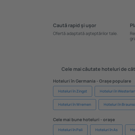
Caută rapid şi uşor
Pl
Ofertă adaptată aşteptărilor tale.
Re
gr
Cele mai căutate hoteluri de cătr
Hoteluri în Germania - Orașe populare
Hoteluri în Zingst
Hoteluri în Westerla
Hoteluri în Wremen
Hoteluri în Braun
Cele mai bune hoteluri - orașe
Hoteluri în Pali
Hoteluri în As
Ho