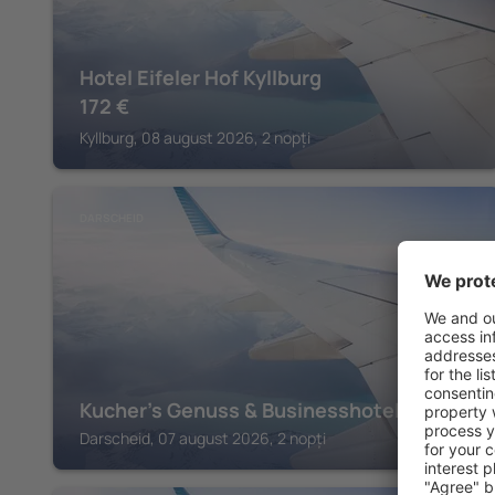
Hotel Eifeler Hof Kyllburg
172
€
Kyllburg, 08 august 2026, 2 nopți
DARSCHEID
Kucher's Genuss & Businesshotel
Darscheid, 07 august 2026, 2 nopți