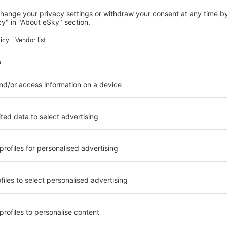
ZENDSCHEID
Hotel Haus Kylltal
Zendscheid, 07 august 2026, 2 nopți
Vedeți mai multe hoteluri în Deudesfeld
ld
Deudesfeld – ce
ile în Deudesfeld, astfel
O varietate de servicii și o 