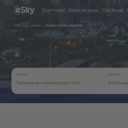
Zbor+Hotel
Bilete de avion
City Break
eSky.ro
/
cazare
/
Hoteluri în Deudesfeld