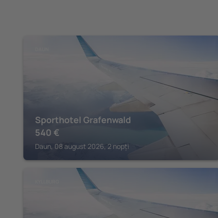
DAUN
Sporthotel Grafenwald
540
€
Daun, 08 august 2026, 2 nopți
KYLLBURG