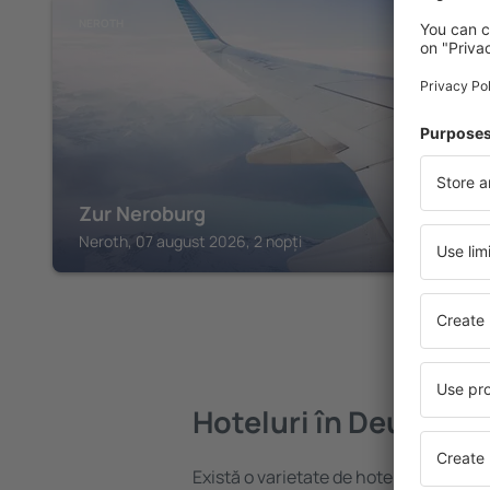
NEROTH
Zur Neroburg
Neroth, 07 august 2026, 2 nopți
Hoteluri în Deudesfe
Există o varietate de hoteluri disponib