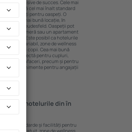
tel All-Inclusive de succes. Cele mai
d garantează cel mai înalt standard
gă de facilități pentru oaspeți. O
 oferă cea mai bună locație, ȋn
tracţii din Deudesfeld. Oaspeții pot
 pot alege o cameră sau un apartament
voilor lor. Este posibil ca hotelurile
 un meniu variabil, zone de wellness
ivități pentru copii. Cea mai bună
alegere perfectă pentru cupluri,
 călătorie de afaceri, precum și pentru
ganizeze evenimente pentru angajații
oi găsi ȋn hotelurile din în
iferite standarde și facilități pentru
sunt Wi-Fi gratuit, zone de wellness