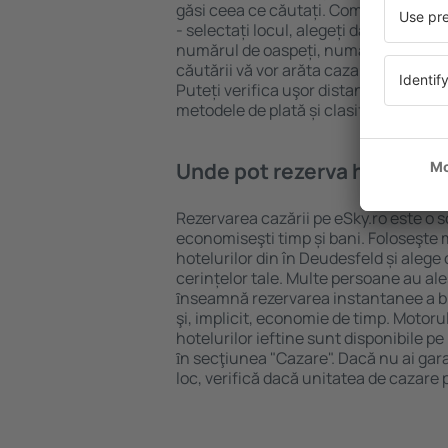
găsi ceea ce căutați. Completați câm
- selectați locul, alegeți data de che
numărul de oaspeți, numărul de camer
căutării vă vor arăta cazarea disponib
Puteți verifica uşor distanța de la hot
metodele de plată și clasificarea hote
Unde pot rezerva hoteluri 
Rezervarea cazării pe eSky.ro este o so
economiseşti timp și bani. Foloseşte 
hotelurilor din în Deudesfeld și aleg
cerințelor tale. Multe persoane au al
ȋnseamnă rezervarea instantanee a bile
şi, implicit, economie de timp. Motoru
hotelurilor ieftine sunt disponibile pe
ȋn secţiunea "Cazare". Dacă nu ai gar
loc, verifică dacă unitatea de cazare 