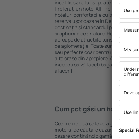
încât fiecare turist poate găsi cazare 
Preferați un hotel All-Inclusive cu st
hoteluri confortabile cu preţuri mici?
rezerva uşor cazare în Deudesfeld} pe
destinația şi standardul pentru hotel,
și opțiunile de anulare. Hotelurile în
aproape de atracţiile turistice popula
de aglomerație. Toate sunt disponibi
sau perfecte doar pentru o noapte atun
alte oraşe din apropiere. Alegeți hotelu
începeți să vă faceți bagajele pentru 
afaceri!
Cum pot găsi un hotel în 
Cea mai rapidă cale de a găsi un hote
motorul de căutare cazare eSky. Baza
cazare conţinând o gamă largă de opţi