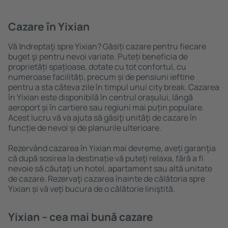
Cazare în Yixian
Vă ȋndreptaţi spre Yixian? Găsiți cazare pentru fiecare
buget şi pentru nevoi variate. Puteți beneficia de
proprietăți spațioase, dotate cu tot confortul, cu
numeroase facilități, precum și de pensiuni ieftine
pentru a sta câteva zile în timpul unui city break. Cazarea
în Yixian este disponibilă în centrul orașului, lângă
aeroport și în cartiere sau regiuni mai puțin populare.
Acest lucru vă va ajuta să găsiţi unităţi de cazare în
funcție de nevoi și de planurile ulterioare.
Rezervând cazarea în Yixian mai devreme, aveți garanţia
că după sosirea la destinație vă puteţi relaxa, fără a fi
nevoie să căutaţi un hotel, apartament sau altă unitate
de cazare. Rezervaţi cazarea înainte de călătoria spre
Yixian și vă veţi bucura de o călătorie liniştită.
Yixian – cea mai bună cazare