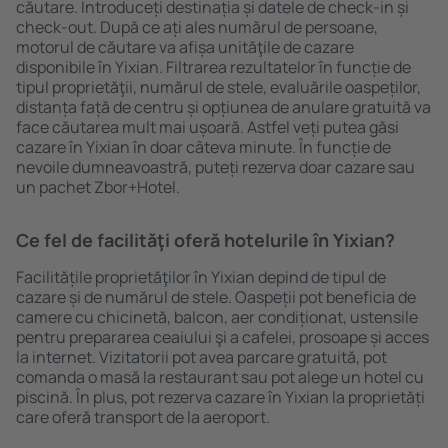
căutare. Introduceți destinația și datele de check-in și
check-out. După ce ați ales numărul de persoane,
motorul de căutare va afișa unităţile de cazare
disponibile în Yixian. Filtrarea rezultatelor în funcție de
tipul proprietăţii, numărul de stele, evaluările oaspeților,
distanța față de centru și opțiunea de anulare gratuită va
face căutarea mult mai ușoară. Astfel veți putea găsi
cazare în Yixian în doar câteva minute. În funcție de
nevoile dumneavoastră, puteți rezerva doar cazare sau
un pachet Zbor+Hotel.
Ce fel de facilităţi oferă hotelurile în Yixian?
Facilitățile proprietăţilor în Yixian depind de tipul de
cazare și de numărul de stele. Oaspeții pot beneficia de
camere cu chicinetă, balcon, aer condiționat, ustensile
pentru prepararea ceaiului şi a cafelei, prosoape și acces
la internet. Vizitatorii pot avea parcare gratuită, pot
comanda o masă la restaurant sau pot alege un hotel cu
piscină. În plus, pot rezerva cazare în Yixian la proprietăți
care oferă transport de la aeroport.