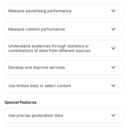
Cazare în Equwmauville
Cazare în Alcuneza
Cazare în Abejar
Cazare în Kushalnagar
Cazare în Lizard
Cazare în Pendleton
Cazare în Johanngeorgenstadt
Cazare în Midleton
Cazare în Heidesee
Cazare în Pluzine
Cele mai bune locuri de cazare - regiuni
Cazare in Vidin
Cazare in Chiang Rai
Cazare in Spis
Cazare in Langkawi
Cazare in Monument Valley