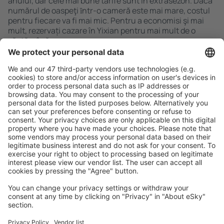
anului, dar cele mai bune tarife sunt în extrasezon. Dacă
numărul de oaspeţi ȋntr-o cameră este mai mare, costul
pentru fiecare va fi mai mic. Pentru a economisi şi mai
mult, rezervați cazare în Yixian pentru mai mult de o
săptămână.
Caută rapid şi uşor
Ofertă adaptată aşteptărilor tale.
Planifică ȋn siguranţă
Rezervare fără griji cu opțiune gratuită de anulare.
Economiseşte mai mult
Prețuri atractive și oferte speciale pentru utilizatorii
conectați.
Cazarea preferată