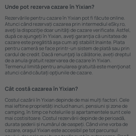
Unde pot rezerva cazare în Yixian?
Rezervările pentru cazare în Yixian pot fi făcute online.
Atunci când rezervați cazarea prin intermediul eSky.ro,
aveţi la dispoziţie doar unităţi de cazare verificate. Astfel,
după ce ajungeți în Yixian, aveţi garanţia că unitatea de
cazare este pregătită aşa cum aţi stabilit ȋnainte. Plata
pentru cameră se face printr-un sistem de plată sau prin
cardul de credit. Dacă renunţaţi la călătorie, aveți dreptul
de a anula gratuit rezervarea de cazare în Yixian.
Termenul limită pentru anularea gratuită este menţionat
atunci când căutați opţiunile de cazare.
Cât costă cazarea în Yixian?
Costul cazării în Yixian depinde de mai mulți factori. Cele
mai ieftine proprietăți includ hanuri, pensiuni și zone de
camping, în timp ce hotelurile și apartamentele sunt cele
mai costisitoare. Costul rezervării depinde de perioadă,
durata șederii și numărul de oaspeți. Când vine vorba de
cazare, oraşul Yixian este accesibil pe tot parcursul