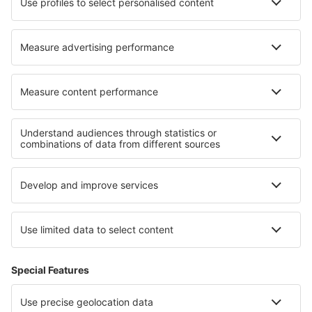
Hoteluri în Halfmoon Bay
Hoteluri în Wernigerode
Hoteluri în Nolay
Cele mai bune hoteluri - regiuni
Hoteluri în Davos Klosters
Hoteluri în Elveţia
Hoteluri în Zermatt
Hoteluri în Saas-Fee
Hoteluri în St. Moritz
Hoteluri on Ko Lanta
Hoteluri ȋn Irlanda de Nord
Hoteluri in Lednice - Valtice Area
Hoteluri in Murau-Murtal
Hoteluri in Parcul Național Magurski