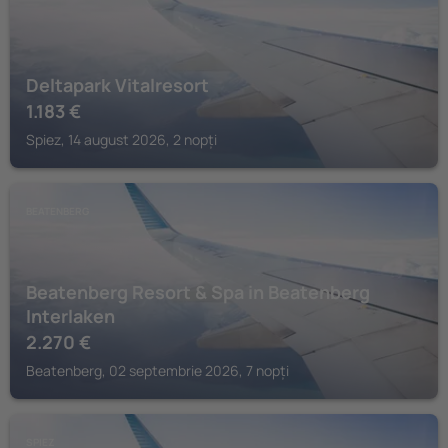
Deltapark Vitalresort
1.183
€
Spiez, 14 august 2026, 2 nopți
BEATENBERG
Beatenberg Resort & Spa in Beatenberg
Interlaken
2.270
€
Beatenberg, 02 septembrie 2026, 7 nopți
SPIEZ