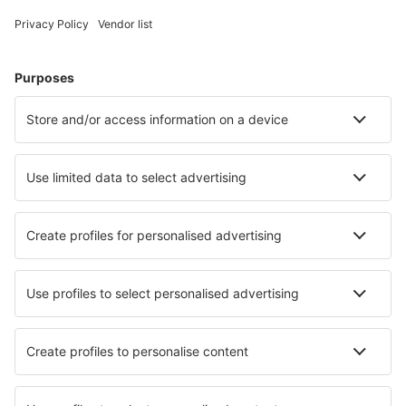
Cele mai căutate hoteluri de către utilizatorii eSky
Hoteluri în Elveţia - Orașe populare
Hoteluri în Zermatt
Hoteluri în Grindelwald
Hoteluri în Lugano
Hoteluri în Zurich
Hoteluri în Nendaz
Hoteluri în Sigriswil
Hoteluri în Locarno
Hoteluri în Chateau d'Oex
Hoteluri în Acquarossa
Hoteluri în Bouveret
Cele mai bune hoteluri - orașe
Hoteluri în Kingscourt
Hoteluri în Niederfischbach
Hoteluri Ully-Saint-Georges
Hoteluri în Pieterburen
Hoteluri în Knightdale
Hoteluri Chiama
Hoteluri în Oizy