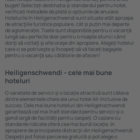
buget! Selectați destinația şi standardul pentru hotel,
verificați metodele de plată și opțiunile de anulare.
Hotelurile în Heiligenschwendi sunt situate atât aproape
de atracţiile turistice populare, cât și puțin mai departe
de aglomerație. Toate sunt disponibile pentru o vacanță
lungă sau perfecte doar pentru o noapte atunci când
doriţi să vizitaţi şi alte oraşe din apropiere. Alegeți hotelul
care vi se potriveşte și începeți să vă faceți bagajele
pentru o vacanţă sau călătorie de afaceri!
Heiligenschwendi – cele mai bune
hoteluri
O varietate de servicii și o locație atractivă sunt câteva
dintre elementele cheie ale unui hotel All-Inclusive de
succes. Cele mai bune hoteluri din Heiligenschwendi
garantează cel mai înalt standard pentru servicii și o
gamă largă de facilități pentru oaspeți. O cazare cu
standarde ridicate oferă cea mai bună locație, ȋn
apropiere de principalele distracţii din Heiligenschwendi.
Oaspeții pot folosi parcarea gratuită și pot alege o