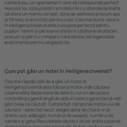
cameră sau un apartament care să corespundă perfect
nevoilor lor. Este posibil ca hotelurile cu standarde ȋnalte
să ofere un meniu variabil, zone de wellness precum spa
și fitness, și activități pentru copii. Cea mai bună cazare
în Heiligenschwendi este o alegere perfectă pentru
cupluri, familii și persoane aflate în călătorie de afaceri,
precum și pentru companii care doresc să organizeze
evenimente pentru angajații lor.
Cum pot găsi un hotel în Heiligenschwendi?
Cea mai rapidă cale de a găsi un hotel în
Heiligenschwendi este folosind motorul de căutare
cazare eSky. Baza mare de date cu locuri de cazare
conţinând o gamă largă de opţiuni este o garanție că veți
găsi ceea ce căutați. Completați câmpurile motorului de
căutare - selectați locul, alegeți data de check-in și
check-out, adăugați numărul de oaspeți, numărul de
camere şi gata! Rezultatele căutării vă vor arăta cazarea
disponibilă ȋn perioada selectată. Puteți verifica uşor