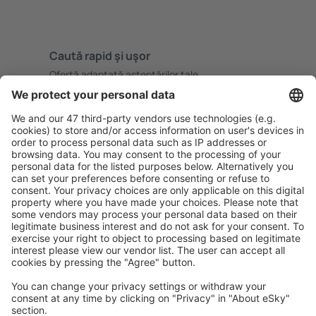
Caută rapid şi uşor
Ofertă adaptată aşteptărilor tale.
Planifică ȋn siguranţă
Rezervare fără griji cu opțiune gratuită de anulare.
Economiseşte mai mult
Prețuri atractive și oferte speciale pentru utilizatorii
conectați.
Cazarea preferată
Alege din peste 1,3 mil. de opţiuni: hoteluri, cabane,
apartamente și altele.