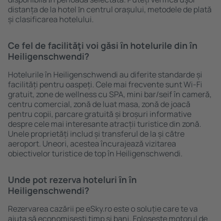
distanța de la hotel ȋn centrul orașului, metodele de plată
și clasificarea hotelului.
Ce fel de facilităţi voi găsi ȋn hotelurile din în
Heiligenschwendi?
Hotelurile în Heiligenschwendi au diferite standarde și
facilități pentru oaspeți. Cele mai frecvente sunt Wi-Fi
gratuit, zone de wellness cu SPA, mini bar/seif în cameră,
centru comercial, zonă de luat masa, zonă de joacă
pentru copii, parcare gratuită și broșuri informative
despre cele mai interesante atracții turistice din zonă.
Unele proprietăți includ și transferul de la și către
aeroport. Uneori, acestea încurajează vizitarea
obiectivelor turistice de top în Heiligenschwendi.
Unde pot rezerva hoteluri ȋn în
Heiligenschwendi?
Rezervarea cazării pe eSky.ro este o soluție care te va
ajuta să economiseşti timp și bani. Foloseşte motorul de