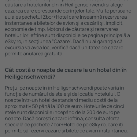
căutare a hotelurilor din în Heiligenschwendi și alege
cazarea care corespunde cerințelor tale. Multe persoane
au ales pachetul Zbor+Hotel care ȋnseamnă rezervarea
instantanee a biletelor de avion şi a cazării şi, implicit,
economie de timp. Motorul de căutare și rezervarea
hotelurilor ieftine sunt disponibile pe pagina principală a
eSky.ro, ȋn secţiunea "Cazare". Dacă nu ai garanţia că
excursia va avea loc, verifică dacă unitatea de cazare
permite anularea gratuită.
Cât costă o noapte de cazare la un hotel din în
Heiligenschwendi?
Prețul pe noapte în în Heiligenschwendi poate varia în
funcție de numărul de stele și de locaţia hotelului. O
noapte într-un hotel de standard mediu costă de la
aproximativ 50 până la 100 de euro. Hotelurile de cinci
stele sunt disponibile ȋncepând de la 200 de euro pe
noapte. Dacă doreşti cazare ieftină, consultă oferta
specială de pachete Zbor+Hotel de pe eSky.ro, care ȋţi
permite să rezervi cazare și bilete de avion instantaneu.