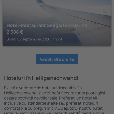
Hotel-Restaurant Seegarten-Marina
2.388
€
Spiez, 02 septembrie 2026, 7 nopți
Vedeţi alte oferte
Hoteluri în Heiligenschwendi
Există o varietate de hoteluri disponibile în
Heiligenschwendi, astfel încât fiecare turist poate găsi
cazare potrivită nevoilor sale. Preferați un hotel All-
Inclusive cu standarde ȋnalte sau preferați hoteluri
confortabile cu preţuri mici? Cu ajutorul nostru puteți
rezerva uşor cazare în Heiligenschwendi} pentru orice