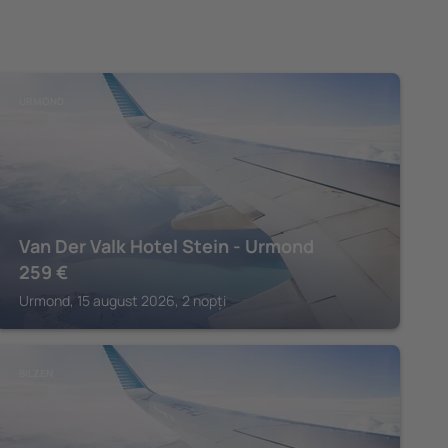
URMOND
Van Der Valk Hotel Stein - Urmond
259
€
Urmond, 15 august 2026, 2 nopți
BILZEN