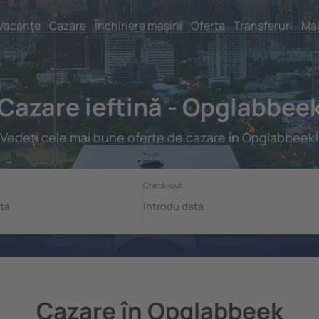
Vacanţe
Cazare
Închiriere mașini
Oferte
Transferuri
Mai
Cazare ieftină - Opglabbee
Vedeţi cele mai bune oferte de cazare în Opglabbeek!
Cazare în Opglabbeek