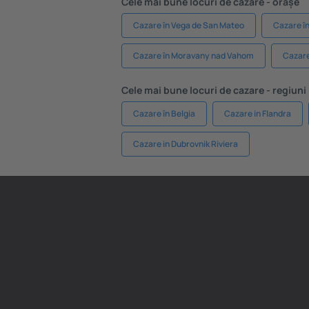
Cele mai bune locuri de cazare - orașe
Cazare în Vega de San Mateo
Cazare î
Cazare în Moravany nad Vahom
Cazare
Cele mai bune locuri de cazare - regiuni
Cazare în Belgia
Cazare in Flandra
Cazare in Dubrovnik Riviera