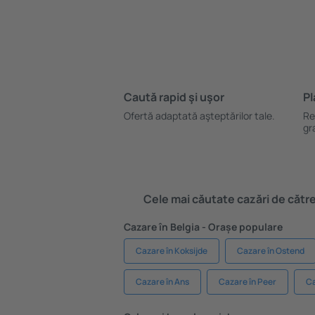
Caută rapid şi uşor
Pl
Ofertă adaptată aşteptărilor tale.
Re
gr
Cele mai căutate cazări de către 
Cazare în Belgia - Orașe populare
Cazare în Koksijde
Cazare în Ostend
Cazare în Ans
Cazare în Peer
Ca