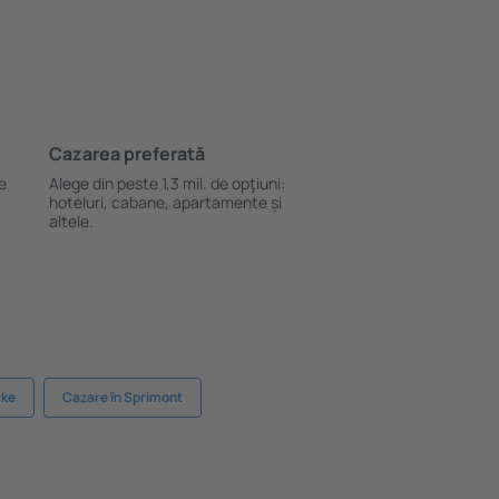
Cazarea preferată
le
Alege din peste 1,3 mil. de opţiuni:
hoteluri, cabane, apartamente și
altele.
rke
Cazare în Sprimont