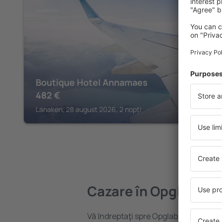
LANAKEN
Boutique Hotel Annamaes
482
€
Lanaken, 28 august 2026, 2 nopți
Cazare în Opglabbee
Vă ȋndreptaţi spre Opglabbeek? Găsiți