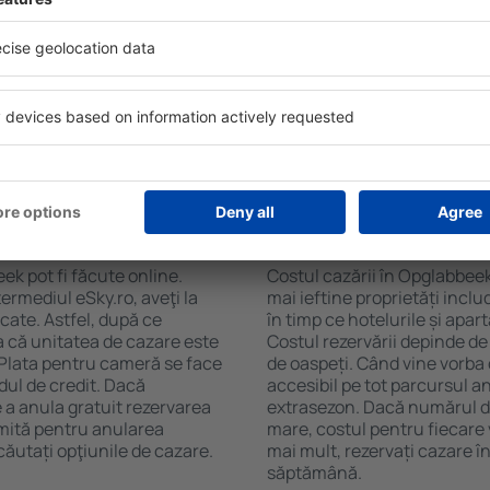
soane, motorul de căutare va
și de numărul de stele. Oasp
n Opglabbeek. Filtrarea
chicinetă, balcon, aer condi
tăţii, numărul de stele,
ceaiului şi a cafelei, prosoap
e centru și opțiunea de
avea parcare gratuită, pot 
t mai ușoară. Astfel veți
alege un hotel cu piscină. În
ar câteva minute. În funcție
Opglabbeek la proprietăți ca
erva doar cazare sau un
n Opglabbeek?
Cât costă cazarea î
ek pot fi făcute online.
Costul cazării în Opglabbeek
ermediul eSky.ro, aveţi la
mai ieftine proprietăți incl
icate. Astfel, după ce
în timp ce hotelurile și apa
a că unitatea de cazare este
Costul rezervării depinde de
. Plata pentru cameră se face
de oaspeți. Când vine vorba
dul de credit. Dacă
accesibil pe tot parcursul an
e a anula gratuit rezervarea
extrasezon. Dacă numărul d
mită pentru anularea
mare, costul pentru fiecare 
ăutați opţiunile de cazare.
mai mult, rezervați cazare 
săptămână.