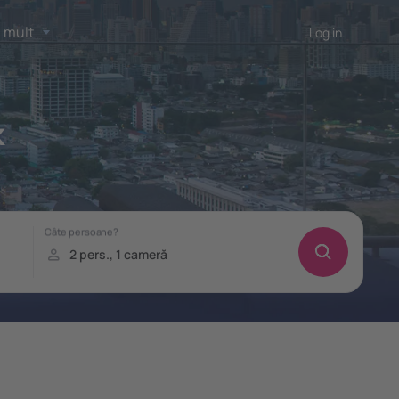
 mult
Log in
k