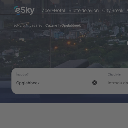
Zbor+Hotel
Bilete de avion
City Break
eSky.ro
/
cazare
/
Cazare în Opglabbeek