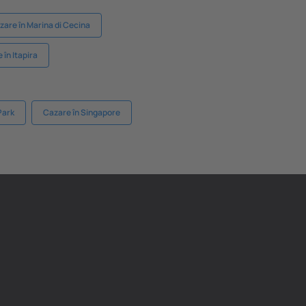
zare în Marina di Cecina
 în Itapira
Park
Cazare în Singapore