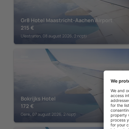
Gr8 Hotel Maastricht-Aachen Airport
215
€
Ulestraten, 08 august 2026, 2 nopți
GENK
Bokrijks Hotel
172
€
Genk, 07 august 2026, 2 nopți