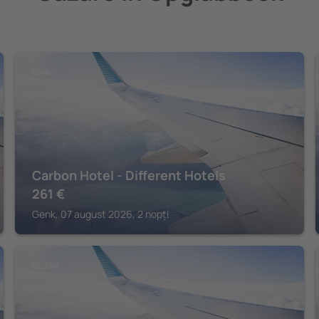
GENK
Carbon Hotel - Different Hotels
261
€
Genk, 07 august 2026, 2 nopți
GELEEN