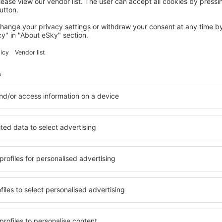
HOUTHALEN
Green Resort Limburg
315
€
Houthalen, 07 august 2026, 2 nopți
Vedeţi mai multe oferte în Opglabbeek
k
Opglabbeek – c
 cazare pentru fiecare
Puteți alege dintr-o ofertă 