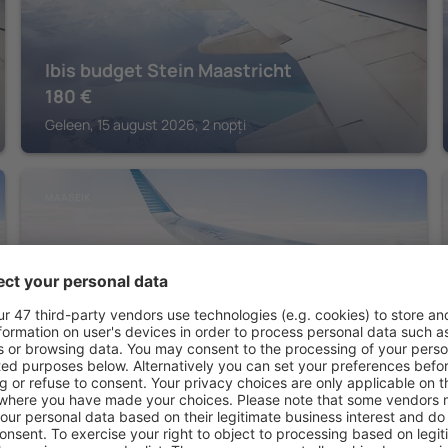
Ibis budget Stein Maastricht
180
€
Geleen, 15 august 2026, 2 nopți
MAASEIK
Villa Reynaert
325
€
Maaseik, 07 august 2026, 2 nopți