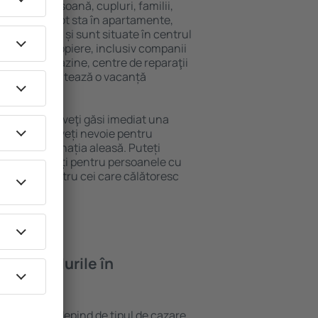
 singură persoană, cupluri, familii,
i. Oaspeţii pot sta în apartamente,
ră intimitate și sunt situate în centrul
ățile din apropiere, inclusiv companii
 public, magazine, centre de reparaţii
stracţie, garantează o vacanță
 Opglabbeek, veţi găsi imediat una
găsi tot ce aveți nevoie pentru
ceri la destinația aleasă. Puteți
k cu facilități pentru persoanele cu
, precum și pentru cei care călătoresc
feră hotelurile în
n Opglabbeek depind de tipul de cazare