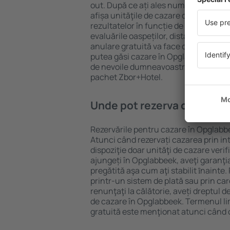
out. După ce ați ales numărul de per
afișa unităţile de cazare disponibile î
rezultatelor în funcție de tipul proprie
evaluările oaspeților, distanța față d
anulare gratuită va face căutarea mul
putea găsi cazare în Opglabbeek în do
de nevoile dumneavoastră, puteți rez
pachet Zbor+Hotel.
Unde pot rezerva cazare î
Rezervările pentru cazare în Opglabbe
Atunci când rezervați cazarea prin int
dispoziţie doar unităţi de cazare verif
ajungeți în Opglabbeek, aveţi garanţi
pregătită aşa cum aţi stabilit ȋnainte
printr-un sistem de plată sau prin car
renunţaţi la călătorie, aveți dreptul d
de cazare în Opglabbeek. Termenul li
gratuită este menţionat atunci când c