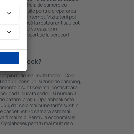
eții pot beneficia de camere cu
ționat, ustensile pentru prepararea
e și acces la internet. Vizitatorii pot
comanda o masă la restaurant sau pot
 plus, pot rezerva cazare în
re oferă transport de la aeroport.
n Opglabbeek?
 depinde de mai mulți factori. Cele
ud hanuri, pensiuni și zone de camping,
rtamentele sunt cele mai costisitoare.
 perioadă, durata șederii și numărul
 de cazare, oraşul Opglabbeek este
ului, dar cele mai bune tarife sunt în
e oaspeţi ȋntr-o cameră este mai
va fi mai mic. Pentru a economisi şi
în Opglabbeek pentru mai mult de o