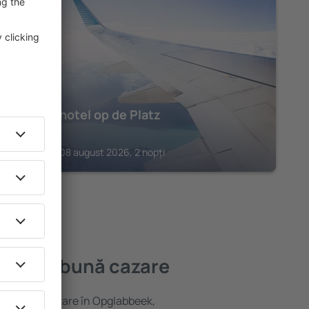
LIMBRICHT
Boetiekhotel op de Platz
323
€
Limbricht, 08 august 2026, 2 nopți
ea mai bună cazare
variată de cazare în Opglabbeek,