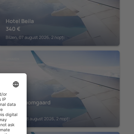
Hotel Beila
340
€
Bilzen, 07 august 2026, 2 nopți
LANAKEN
Hotel Boomgaard
272
€
Lanaken, 28 august 2026, 2 nopți