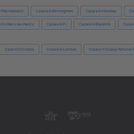
n Pfarrweisach
Cazare în Birmingham
Cazare în Hinckley
Ca
 în Villers-les-Nancy
Cazare în Pi
Cazare în Blacklick
Cazare
Cazare în Croaţia
Cazare în Lombok
Cazare in Dzukija National 