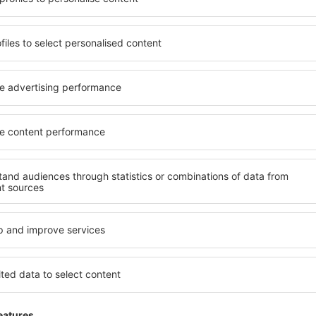
beneficia de proprietăți
inclusiv proprietăți pentru o
 numeroase facilități,
persoane ȋn vârstă și grupur
 sta câteva zile în timpul
hoteluri și pensiuni care ofe
k este disponibilă în centrul
orașului Opglabbeek. Facilit
 sau regiuni mai puțin
de închirieri auto, transport
siţi unităţi de cazare în
și locuri de relaxare sau di
oare.
extraordinară.
 devreme, aveți garanţia că
Dacă doriţi cazare de lux în
axa, fără a fi nevoie să
care să se potrivească. Veți 
 unitate de cazare.
vacanță sau călătoria de afa
 spre Opglabbeek și vă veţi
rezerva cazare în Opglabbee
dizabilități, sugari și copii
cu animale de companie.
glabbeek?
Ce fel de facilităţi o
Opglabbeek?
k folosind un motor de
ele de check-in și check-
Facilitățile proprietăţilor î