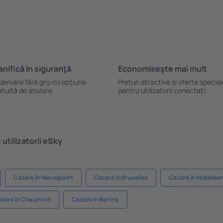
anifică ȋn siguranţă
Economiseşte mai mult
zervare fără griji cu opțiune
Prețuri atractive și oferte specia
atuită de anulare.
pentru utilizatorii conectați.
utilizatorii eSky
Cazare în Nieuwpoort
Cazare în Bruxelles
Cazare în Middelke
zare în Chaumont
Cazare în Bertrix