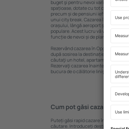
buget şi pentru nevoi variate. Puteți 
spațioase, dotate cu tot confortul, cu
precum și de pensiuni ieftine pentru a
unui city break. Cazarea în Opglabbee
orașului, lângă aeroport și în cartiere
populare. Acest lucru vă va ajuta să gă
funcție de nevoi și de planurile ulteri
Rezervând cazarea în Opglabbeek mai
după sosirea la destinație vă puteţi rel
căutaţi un hotel, apartament sau altă
Rezervaţi cazarea înainte de călătoria
bucura de o călătorie liniştită.
Cum pot găsi cazare în Op
Puteți găsi rapid cazare în Opglabbee
căutare. Introduceți destinația și dat