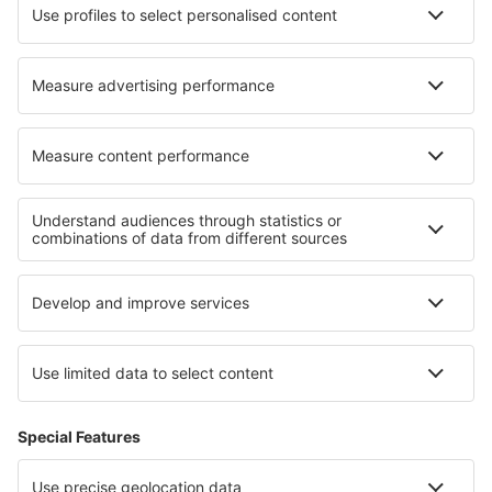
Cazare în Prades-le-Lez
Cazare în Borso del Grappa
Cazare în Dalfsen
Cazare în Reykjanesbaer
Cazare în Gatten
Cele mai bune locuri de cazare - regiuni
Cazare în Parcul Național Cheile Nerei - Beușnița
Cazare în Muntenia
Cazare în Crișana
Cazare în Banat
Cazare În Tulcea județul
Cazare in Coahuila
Cazare în regiunea Rivierei Franceze
Cazare in Faaker See
Cazare in Lavanttal
Cazare in Fjords Region