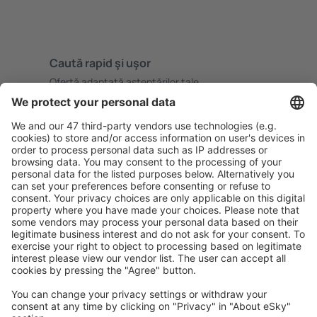
Caută rapid şi uşor
Ofertă adaptată aşteptărilor tale.
Planifică ȋn siguranţă
Rezervare fără griji cu opțiune gratuită de anulare.
Economiseşte mai mult
Prețuri atractive și oferte speciale pentru utilizatorii
conectați.
Cazarea preferată
Alege din peste 1,3 mil. de opţiuni: hoteluri, cabane,
apartamente și altele.