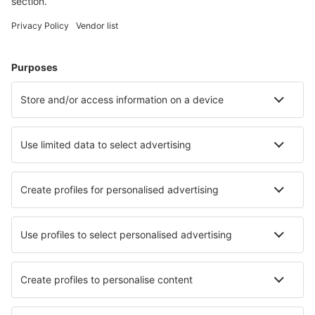
Cele mai căutate cazări de către utilizatorii eSky
Cazare în România - Orașe populare
Cazare în București
Cazare în Cluj-Napoca
Cazare în Năvodari
Cazare în Constanța
Cazare în Brașov
Cazare în Arad
Cazare în Gura Humorului
Cazare în Întorsura Buzăului
Cazare în Copalnic-Manaștur
Cazare în Ocna Șugatag
Cele mai bune locuri de cazare - orașe
Cazare în Slaton
Cazare în Lieserbrucke
Cazare în Placida
Cazare în Oisly
Cazare în Kytlice