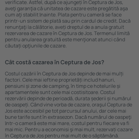
verificate. Astfel, după ce ajungeți în Ceptura de Jos,
aveţi garanţia că unitatea de cazare este pregătită aşa
cum aţi stabilit ȋnainte. Plata pentru cameră se face
printr-un sistem de plată sau prin cardul de credit. Dacă
renunţaţi la călătorie, aveți dreptul de a anula gratuit
rezervarea de cazare în Ceptura de Jos. Termenul limită
pentru anularea gratuită este menţionat atunci când
căutați opţiunile de cazare.
Cât costă cazarea în Ceptura de Jos?
Costul cazării în Ceptura de Jos depinde de mai mulți
factori. Cele mai ieftine proprietăți includ hanuri,
pensiuni și zone de camping, în timp ce hotelurile și
apartamentele sunt cele mai costisitoare. Costul
rezervării depinde de perioadă, durata șederii și numărul
de oaspeți. Când vine vorba de cazare, oraşul Ceptura de
Jos este accesibil pe tot parcursul anului, dar cele mai
bune tarife sunt în extrasezon. Dacă numărul de oaspeţi
ȋntr-o cameră este mai mare, costul pentru fiecare va fi
mai mic. Pentru a economisi şi mai mult, rezervați cazare
în Ceptura de Jos pentru mai mult de o săptămână.