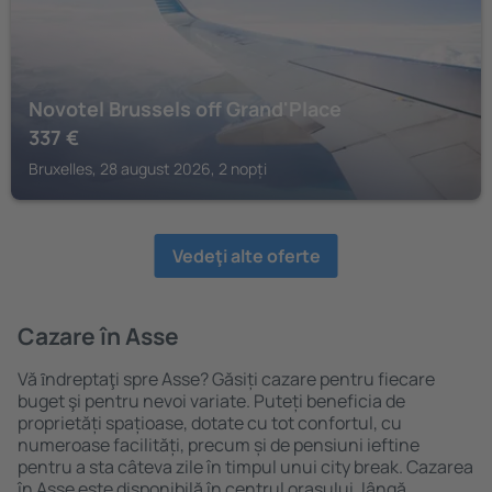
Novotel Brussels off Grand'Place
337
€
Bruxelles, 28 august 2026, 2 nopți
Vedeţi alte oferte
Cazare în Asse
Vă ȋndreptaţi spre Asse? Găsiți cazare pentru fiecare
buget şi pentru nevoi variate. Puteți beneficia de
proprietăți spațioase, dotate cu tot confortul, cu
numeroase facilități, precum și de pensiuni ieftine
pentru a sta câteva zile în timpul unui city break. Cazarea
în Asse este disponibilă în centrul orașului, lângă