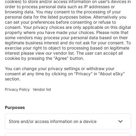
Ofertă adaptată aşteptărilor tale.
Planifică ȋn siguranţă
Rezervare fără griji cu opțiune gratuită de anulare.
Economiseşte mai mult
Prețuri atractive și oferte speciale pentru utilizatorii
conectați.
Cazarea preferată
Alege din peste 1,3 mil. de opţiuni: hoteluri, cabane,
apartamente și altele.
Cele mai căutate cazări de către utilizatorii eSky
Cazare în Belgia - Orașe populare