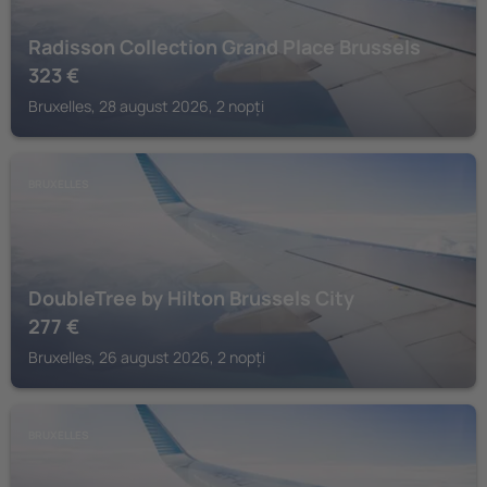
Radisson Collection Grand Place Brussels
323
€
Bruxelles, 28 august 2026, 2 nopți
BRUXELLES
DoubleTree by Hilton Brussels City
277
€
Bruxelles, 26 august 2026, 2 nopți
BRUXELLES