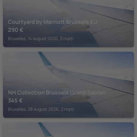
Courtyard by Marriott Brussels EU
290
€
Bruxelles, 14 august 2026, 2 nopți
BRUXELLES
NH Collection Brussels Grand Sablon
345
€
Bruxelles, 28 august 2026, 2 nopți
BRUXELLES