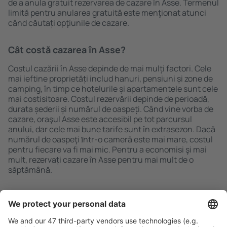
de a anula gratuit rezervarea de cazare în Asse. Termenul
limită pentru anularea gratuită este menţionat atunci
când căutați opţiunile de cazare.
Cât costă cazarea în Asse?
Costul cazării în Asse depinde de mai mulți factori. Cele
mai ieftine proprietăți includ hanuri, pensiuni și zone de
camping, în timp ce hotelurile și apartamentele sunt cele
mai costisitoare. Costul rezervării depinde de perioadă,
durata șederii și numărul de oaspeți. Când vine vorba de
cazare, oraşul Asse este accesibil pe tot parcursul
anului, dar cele mai bune tarife sunt în extrasezon. Dacă
numărul de oaspeţi ȋntr-o cameră este mai mare, costul
pentru fiecare va fi mai mic. Pentru a economisi şi mai
mult, rezervați cazare în Asse pentru mai mult de o
săptămână.
Caută rapid şi uşor