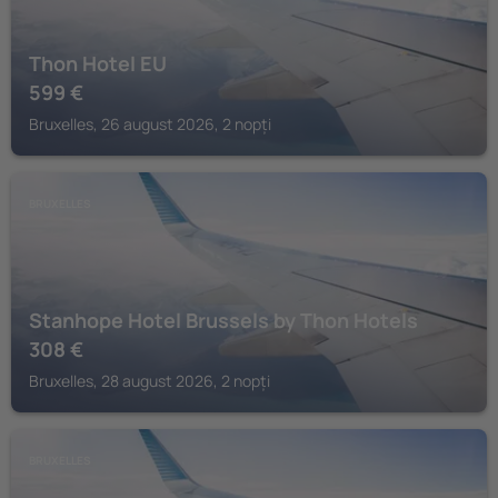
Thon Hotel EU
599
€
Bruxelles, 26 august 2026, 2 nopți
BRUXELLES
Stanhope Hotel Brussels by Thon Hotels
308
€
Bruxelles, 28 august 2026, 2 nopți
BRUXELLES