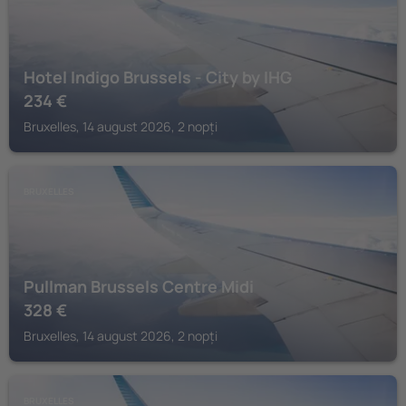
Hotel Indigo Brussels - City by IHG
234
€
Bruxelles, 14 august 2026, 2 nopți
BRUXELLES
Pullman Brussels Centre Midi
328
€
Bruxelles, 14 august 2026, 2 nopți
BRUXELLES