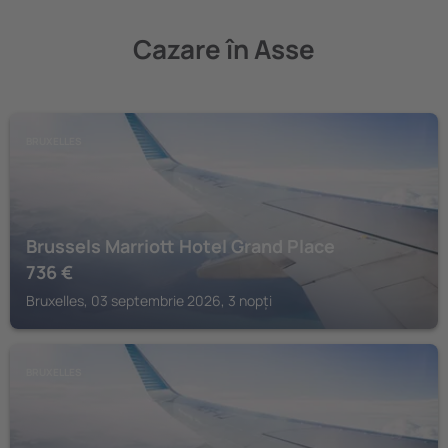
Cazare în Asse
BRUXELLES
Brussels Marriott Hotel Grand Place
736
€
Bruxelles, 03 septembrie 2026, 3 nopți
BRUXELLES