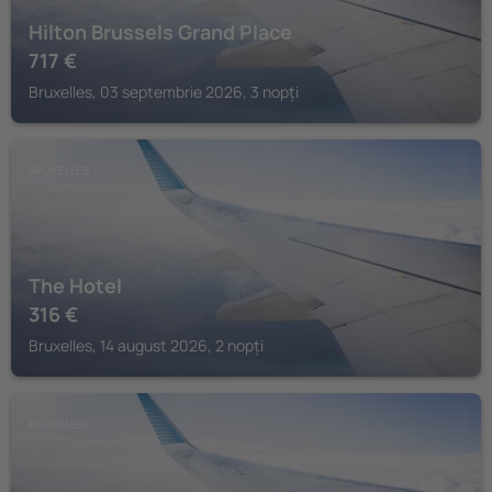
Hilton Brussels Grand Place
717
€
Bruxelles, 03 septembrie 2026, 3 nopți
BRUXELLES
The Hotel
316
€
Bruxelles, 14 august 2026, 2 nopți
BRUXELLES