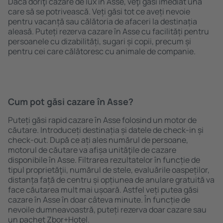
Dacă doriţi cazare de lux în Asse, veţi găsi imediat una
care să se potrivească. Veți găsi tot ce aveți nevoie
pentru vacanță sau călătoria de afaceri la destinația
aleasă. Puteți rezerva cazare în Asse cu facilități pentru
persoanele cu dizabilități, sugari și copii, precum și
pentru cei care călătoresc cu animale de companie.
Cum pot găsi cazare în Asse?
Puteți găsi rapid cazare în Asse folosind un motor de
căutare. Introduceți destinația și datele de check-in și
check-out. După ce ați ales numărul de persoane,
motorul de căutare va afișa unităţile de cazare
disponibile în Asse. Filtrarea rezultatelor în funcție de
tipul proprietăţii, numărul de stele, evaluările oaspeților,
distanța față de centru și opțiunea de anulare gratuită va
face căutarea mult mai ușoară. Astfel veți putea găsi
cazare în Asse în doar câteva minute. În funcție de
nevoile dumneavoastră, puteți rezerva doar cazare sau
un pachet Zbor+Hotel.