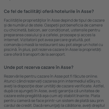
Ce fel de facilităţi oferă hotelurile în Asse?
Facilitățile proprietăţilor în Asse depind de tipul de cazare
și de numărul de stele. Oaspeții pot beneficia de camere
cu chicinetă, balcon, aer condiționat, ustensile pentru
prepararea ceaiului şi a cafelei, prosoape și acces la
internet. Vizitatorii pot avea parcare gratuită, pot
comanda o masă la restaurant sau pot alege un hotel cu
piscină. În plus, pot rezerva cazare în Asse la proprietăți
care oferă transport de la aeroport.
Unde pot rezerva cazare în Asse?
Rezervările pentru cazare în Asse pot fi făcute online.
Atunci când rezervați cazarea prin intermediul eSky.ro,
aveţi la dispoziţie doar unităţi de cazare verificate. Astfel,
după ce ajungeți în Asse, aveţi garanţia că unitatea de
cazare este pregătită aşa cum aţi stabilit ȋnainte. Plata
pentru cameră se face printr-un sistem de plată sau prin
cardul de credit. Dacă renunţaţi la călătorie, aveți dreptul