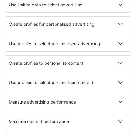
Cazare în Bruxelles
Cazare în Middelkerke
Cazare în Koksijde
Cazare în Nieuwpoort
Cazare în Ostend
Cazare în Hotton
Cazare în Houyet
Cazare în Tellin
Cazare în Manhay
Cazare în Ohey
Cele mai bune locuri de cazare - orașe
Cazare în Schweitenkirchen
Cazare în Moosch
Cazare în Herbitzheim
Cazare în Gersfeld
Cazare în Utzenstorf
Cazare în Ligny-en-Cambrésis
Cazare în Arona
Cazare în Arnolds Park
Cazare în Westonbirt
Cazare în Esposende