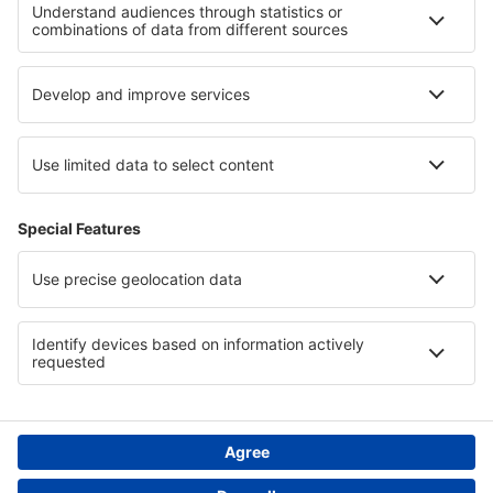
Cele mai bune locuri de cazare - regiuni
Cazare in Flandra
Cazare în Belgia
Cazare în Hochkoenig
Cazare in Hont
Cazare în Valea Morții
Cazare in Roztocze
Cazare in Parcul Național Ojcowski