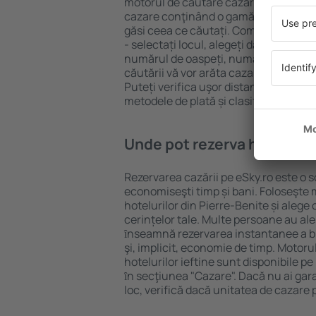
motorul de căutare cazare eSky. Baza
cazare conţinând o gamă largă de opţi
găsi ceea ce căutați. Completați câm
- selectați locul, alegeți data de che
numărul de oaspeți, numărul de camer
căutării vă vor arăta cazarea disponib
Puteți verifica uşor distanța de la hot
metodele de plată și clasificarea hote
Unde pot rezerva hoteluri ȋ
Rezervarea cazării pe eSky.ro este o so
economiseşti timp și bani. Foloseşte 
hotelurilor din Pierre-Benite și aleg
cerințelor tale. Multe persoane au al
ȋnseamnă rezervarea instantanee a bile
şi, implicit, economie de timp. Motoru
hotelurilor ieftine sunt disponibile pe
ȋn secţiunea "Cazare". Dacă nu ai gar
loc, verifică dacă unitatea de cazare 