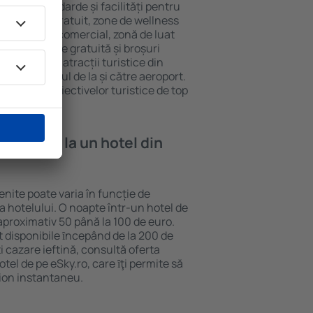
iferite standarde și facilități pentru
sunt Wi-Fi gratuit, zone de wellness
eră, centru comercial, zonă de luat
opii, parcare gratuită și broșuri
interesante atracții turistice din
d și transferul de la și către aeroport.
vizitarea obiectivelor turistice de top
e cazare la un hotel din
enite poate varia în funcție de
ia hotelului. O noapte într-un hotel de
aproximativ 50 până la 100 de euro.
nt disponibile ȋncepând de la 200 de
 cazare ieftină, consultă oferta
el de pe eSky.ro, care ȋţi permite să
vion instantaneu.