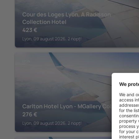
Cour des Loges Lyon, A Radisson
Collection Hotel
423
€
Lyon, 09 august 2026, 2 nopți
LYON
Carlton Hotel Lyon - MGallery Collection
276
€
Lyon, 09 august 2026, 2 nopți