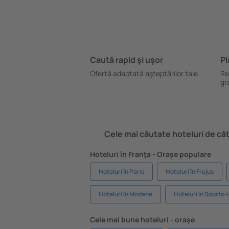
Caută rapid şi uşor
Pl
Ofertă adaptată aşteptărilor tale.
Re
gr
Cele mai căutate hoteluri de cătr
Hoteluri în Franţa - Orașe populare
Hoteluri în Paris
Hoteluri în Frejus
Hoteluri în Modane
Hoteluri în Soorts
Cele mai bune hoteluri - orașe