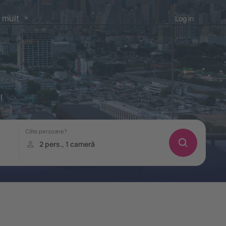
 mult
Log in
!