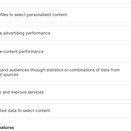
potrivită nevoilor sale.
O varietate de servicii și o 
andarde ȋnalte sau preferați
elementele cheie ale unui ho
 Cu ajutorul nostru puteți
bune hoteluri din Pierre-Be
ntru orice buget! Selectați
pentru servicii și o gamă lar
 verificați metodele de plată
cazare cu standarde ridicate
rre-Benite sunt situate atât
apropiere de principalele dis
re, cât și puțin mai departe
folosi parcarea gratuită și
le pentru o vacanță lungă
care să corespundă perfect ne
ci când doriţi să vizitaţi şi
cu standarde ȋnalte să ofere
l care vi se potriveşte și
precum spa și fitness, și act
o vacanţă sau călătorie de
cazare Pierre-Benite este o 
familii și persoane aflate în
companii care doresc să or
lor.
re-Benite?
Ce fel de facilităţi v
Pierre-Benite?
 Pierre-Benite este folosind