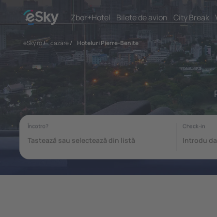
Zbor+Hotel
Bilete de avion
City Break
eSky.ro
/
cazare
/
Hoteluri Pierre-Benite