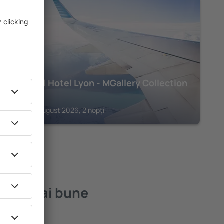
LYON
Le Royal Hotel Lyon - MGallery Collection
318
€
Lyon, 09 august 2026, 2 nopți
 cele mai bune