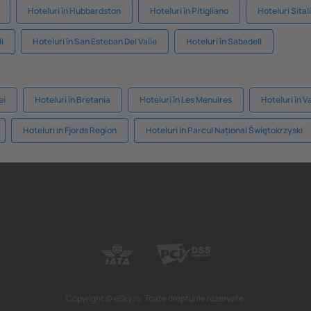
Hoteluri în Hubbardston
Hoteluri în Pitigliano
Hoteluri Sital
i
Hoteluri în San Esteban Del Valle
Hoteluri în Sabadell
ei
Hoteluri în Bretania
Hoteluri în Les Menuires
Hoteluri în V
Hoteluri in Fjords Region
Hoteluri in Parcul Național Świętokrzyski
Copyright © eSky.ro. Toate drepturile rezervate.