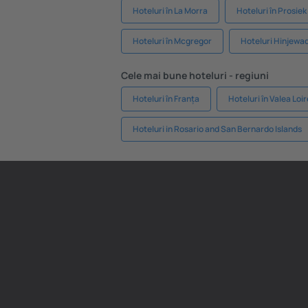
Hoteluri în La Morra
Hoteluri în Prosiek
Hoteluri în Mcgregor
Hoteluri Hinjewad
Cele mai bune hoteluri - regiuni
Hoteluri în Franța
Hoteluri în Valea Loir
Hoteluri in Rosario and San Bernardo Islands