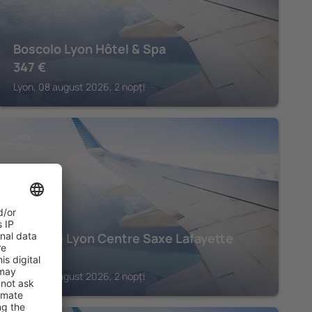
Boscolo Lyon Hôtel & Spa
347
€
Lyon, 08 august 2026, 2 nopți
LYON
Mercure Lyon Centre Saxe Lafayette
200
€
Lyon, 08 august 2026, 2 nopți