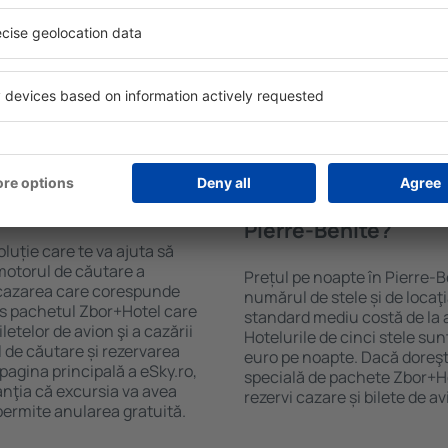
 mare de date cu locuri de
Hotelurile Pierre-Benite au d
uni este o garanție că veți
oaspeți. Cele mai frecvente 
purile motorului de căutare
cu SPA, mini bar/seif în cam
ck-in și check-out, adăugați
masa, zonă de joacă pentru c
e şi gata! Rezultatele
informative despre cele mai 
ilă ȋn perioada selectată.
zonă. Unele proprietăți inclu
el ȋn centrul orașului,
Uneori, acestea încurajează 
lului.
Pierre-Benite.
n Pierre-Benite?
Cât costă o noapte d
Pierre-Benite?
luție care te va ajuta să
motorul de căutare a
Prețul pe noapte în Pierre-B
e cazarea care corespunde
numărul de stele și de locaţ
es pachetul Zbor+Hotel care
standard mediu costă de la 
telor de avion şi a cazării
Hotelurile de cinci stele su
l de căutare și rezervarea
euro pe noapte. Dacă doreşti
 pagina principală a eSky.ro,
specială de pachete Zbor+Hot
anţia că excursia va avea
rezervi cazare și bilete de a
permite anularea gratuită.