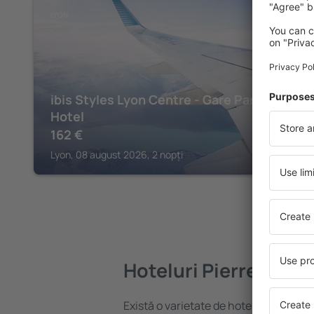
LYON
ibis Styles Lyon Centre - Gare Part Dieu
Hotel
162
€
Lyon, 08 august 2026, 2 nopți
Hoteluri Pierre-Beni
Există o varietate de hoteluri disponib