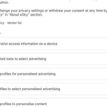
LYON
Hôtel Mercure Lyon Centre - Gare Part
Dieu
187
€
Lyon, 08 august 2026, 2 nopți
Vedeți mai multe hoteluri Pierre-Benite
te
Pierre-Benite –
hoteluri
ile Pierre-Benite, astfel