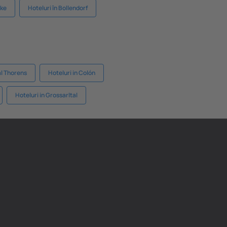
ike
Hoteluri în Bollendorf
al Thorens
Hoteluri in Colón
Hoteluri in Grossarltal