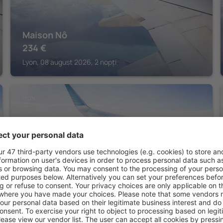
Maison Nô
234
€
Lyon, 08 august 2026, 2 nopți
LYON
OKKO Hotels Lyon Centre
199
€
Lyon, 08 august 2026, 2 nopți