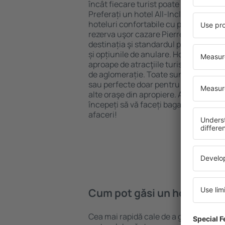
încât fiecare turist poate găsi cazare 
Preferați un hotel All-Inclusive cu st
hoteluri confortabile cu preţuri mici?
rezerva uşor cazare Pierre-Benite} pe
destinația şi standardul pentru hotel,
și opțiunile de anulare. Hotelurile Pie
aproape de atracţiile turistice popula
de aglomerație. Toate sunt disponibi
sau perfecte doar pentru o noapte atun
alte oraşe din apropiere. Alegeți hotelu
începeți să vă faceți bagajele pentru 
afaceri!
Cum pot găsi un hotel Pier
Cea mai rapidă cale de a găsi un hotel