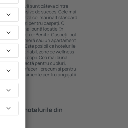
locație atractivă sunt câteva dintre
tel All-Inclusive de succes. Cele mai
nite garantează cel mai înalt standard
gă de facilități pentru oaspeți. O
 oferă cea mai bună locație, ȋn
tracţii din Pierre-Benite. Oaspeții pot
 pot alege o cameră sau un apartament
voilor lor. Este posibil ca hotelurile
 un meniu variabil, zone de wellness
ivități pentru copii. Cea mai bună
alegere perfectă pentru cupluri,
 călătorie de afaceri, precum și pentru
ganizeze evenimente pentru angajații
oi găsi ȋn hotelurile din