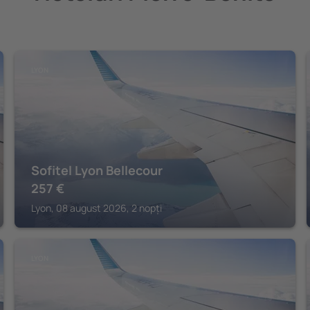
LYON
Sofitel Lyon Bellecour
257
€
Lyon, 08 august 2026, 2 nopți
LYON