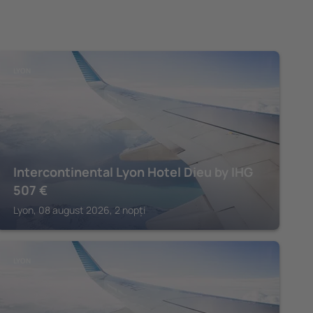
LYON
Intercontinental Lyon Hotel Dieu by IHG
507
€
Lyon, 08 august 2026, 2 nopți
LYON