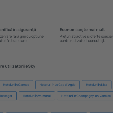
anifică ȋn siguranţă
Economiseşte mai mult
zervare fără griji cu opțiune
Prețuri atractive și oferte specia
atuită de anulare.
pentru utilizatorii conectați.
e utilizatorii eSky
Hoteluri în Cannes
Hoteluri în Le Cap d`Agde
Hoteluri în Nisa
-Hossegor
Hoteluri în Valmoral
Hoteluri în Champagny-en-Vanoise