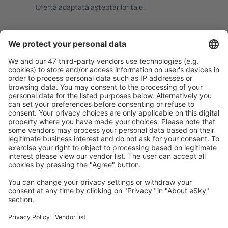
Ofertă adaptată aşteptărilor tale.
Planifică ȋn siguranţă
Rezervare fără griji cu opțiune gratuită de anulare.
Economiseşte mai mult
Prețuri atractive și oferte speciale pentru utilizatorii
conectați.
Cazarea preferată
Alege din peste 1,3 mil. de opţiuni: hoteluri, cabane,
apartamente și altele.
Cele mai căutate cazări de către utilizatorii eSky
Cazare în Austria - Orașe populare