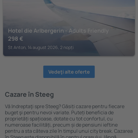
Hotel die Arlbergerin - Adults Friendly
298
€
St Anton, 14 august 2026, 2 nopți
Vedeţi alte oferte
Cazare în Steeg
Vă ȋndreptaţi spre Steeg? Găsiți cazare pentru fiecare
buget şi pentru nevoi variate. Puteți beneficia de
proprietăți spațioase, dotate cu tot confortul, cu
numeroase facilități, precum și de pensiuni ieftine
pentru a sta câteva zile în timpul unui city break. Cazarea
în Steeg este disponibilă în centrul orașului, lângă