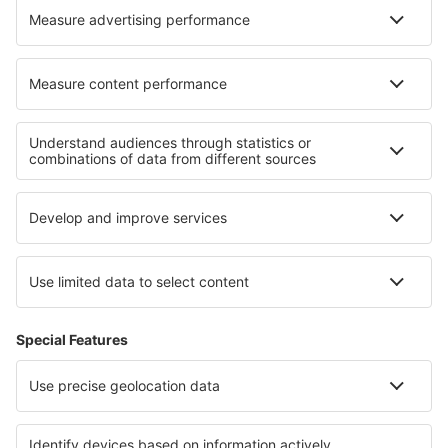
Cazare în Saint-Jacques-de-la-Lande
Cele mai bune locuri de cazare - regiuni
Cazare in Stiria
Cazare în Bad Aussee
Cazare in Carinthia
Cazare în Hochkoenig
Cazare in Tirol
Cazare in Delaware Beaches
Cazare în Meta
Cazare in Lake Constance
Cazare in Lake Titicaca
Cazare în Iguazú