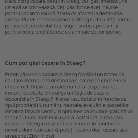
Dacă doriţi cazare de lux în Steeg, veţi găsi imediat una
care să se potrivească. Veți găsi tot ce aveți nevoie
pentru vacanță sau călătoria de afaceri la destinația
aleasă. Puteți rezerva cazare în Steeg cu facilități pentru
persoanele cu dizabilități, sugari și copii, precum și
pentru cei care călătoresc cu animale de companie.
Cum pot găsi cazare în Steeg?
Puteți găsi rapid cazare în Steeg folosind un motor de
căutare. Introduceți destinația și datele de check-in și
check-out. După ce ați ales numărul de persoane,
motorul de căutare va afișa unităţile de cazare
disponibile în Steeg. Filtrarea rezultatelor în funcție de
tipul proprietăţii, numărul de stele, evaluările oaspeților,
distanța față de centru și opțiunea de anulare gratuită va
face căutarea mult mai ușoară. Astfel veți putea găsi
cazare în Steeg în doar câteva minute. În funcție de
nevoile dumneavoastră, puteți rezerva doar cazare sau
un pachet Zbor+Hotel.