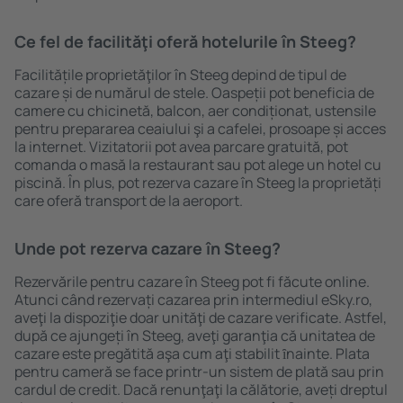
Ce fel de facilităţi oferă hotelurile în Steeg?
Facilitățile proprietăţilor în Steeg depind de tipul de
cazare și de numărul de stele. Oaspeții pot beneficia de
camere cu chicinetă, balcon, aer condiționat, ustensile
pentru prepararea ceaiului şi a cafelei, prosoape și acces
la internet. Vizitatorii pot avea parcare gratuită, pot
comanda o masă la restaurant sau pot alege un hotel cu
piscină. În plus, pot rezerva cazare în Steeg la proprietăți
care oferă transport de la aeroport.
Unde pot rezerva cazare în Steeg?
Rezervările pentru cazare în Steeg pot fi făcute online.
Atunci când rezervați cazarea prin intermediul eSky.ro,
aveţi la dispoziţie doar unităţi de cazare verificate. Astfel,
după ce ajungeți în Steeg, aveţi garanţia că unitatea de
cazare este pregătită aşa cum aţi stabilit ȋnainte. Plata
pentru cameră se face printr-un sistem de plată sau prin
cardul de credit. Dacă renunţaţi la călătorie, aveți dreptul