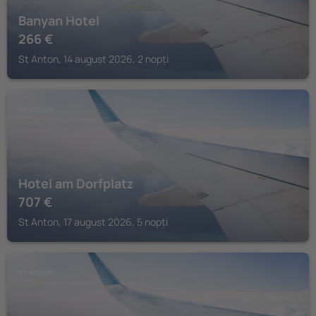
Banyan Hotel
266
€
St Anton, 14 august 2026, 2 nopți
ST ANTON
Hotel am Dorfplatz
707
€
St Anton, 17 august 2026, 5 nopți
ST ANTON