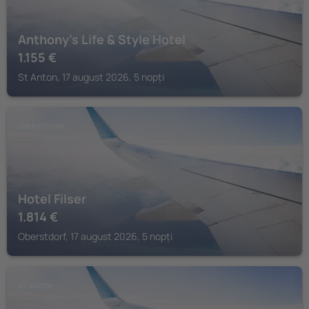
Anthony's Life & Style Hotel
1.155
€
St Anton, 17 august 2026, 5 nopți
OBERSTDORF
Hotel Filser
1.814
€
Oberstdorf, 17 august 2026, 5 nopți
ST ANTON