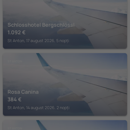
Schlosshotel Bergschlössl
1.092
€
St Anton, 17 august 2026, 5 nopți
ST ANTON
Rosa Canina
384
€
St Anton, 14 august 2026, 2 nopți
ST ANTON