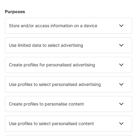
Cazare în Graz
Cazare în Schladming
Cazare în Zell Am See
Cazare în Viena
Cazare în Solden
Cazare în Radstadt
Cazare în Dornbirn
Cazare în Mariapfarr
Cazare în Riezlern
Cazare în Matrei in Osttirol
Cele mai bune locuri de cazare - orașe
Cazare în Suchitoto
Cazare în Jebel Dhanna
Cazare în Yenice
Cazare în Ion Roata
Cazare în San Roque de Riomiera
Cazare în Magdalena
Cazare în Le Poët-Célard
Cazare în Blackwater
Cazare în Saint-Cyprien-sur-Dourdou