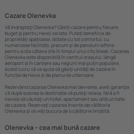
Cazare Olenevka
Vă ȋndreptaţi Olenevka? Găsiți cazare pentru fiecare
buget şi pentru nevoi variate. Puteți beneficia de
proprietăți spațioase, dotate cu tot confortul, cu
numeroase facilități, precum și de pensiuni ieftine
pentru a sta câteva zile în timpul unui city break. Cazarea
Olenevka este disponibilă în centrul orașului, lângă
aeroport și în cartiere sau regiuni mai puțin populare.
Acest lucru vă va ajuta să găsiţi unităţi de cazare în
funcție de nevoi și de planurile ulterioare.
Rezervând cazarea Olenevka mai devreme, aveți garanţia
că după sosirea la destinație vă puteţi relaxa, fără a fi
nevoie să căutaţi un hotel, apartament sau altă unitate
de cazare. Rezervaţi cazarea înainte de călătoria
Olenevka și vă veţi bucura de o călătorie liniştită.
Olenevka – cea mai bună cazare