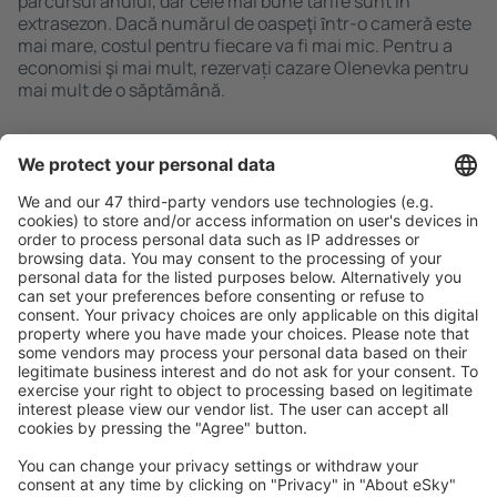
parcursul anului, dar cele mai bune tarife sunt în
extrasezon. Dacă numărul de oaspeţi ȋntr-o cameră este
mai mare, costul pentru fiecare va fi mai mic. Pentru a
economisi şi mai mult, rezervați cazare Olenevka pentru
mai mult de o săptămână.
Caută rapid şi uşor
Ofertă adaptată aşteptărilor tale.
Planifică ȋn siguranţă
Rezervare fără griji cu opțiune gratuită de anulare.
Economiseşte mai mult
Prețuri atractive și oferte speciale pentru utilizatorii
conectați.
Cazarea preferată