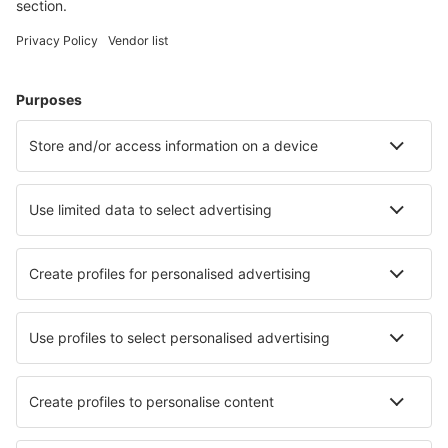
Alege din peste 1,3 mil. de opţiuni: hoteluri, cabane,
apartamente și altele.
Cele mai căutate cazări de către utilizatorii eSky
Cazare în Ucraina - Orașe populare
Cazare în Lviv
Cazare în Dnipro
Cazare în Hatne
Cazare în Odessa
Cazare în Vyshhorod
Cazare în Berehove
Cazare Rodnikovka
Cazare în Novaki
Cazare în Yaremcha
Cazare în Burlacha Balka
Cele mai bune locuri de cazare - orașe