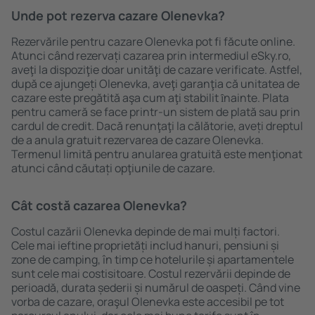
Unde pot rezerva cazare Olenevka?
Rezervările pentru cazare Olenevka pot fi făcute online.
Atunci când rezervați cazarea prin intermediul eSky.ro,
aveţi la dispoziţie doar unităţi de cazare verificate. Astfel,
după ce ajungeți Olenevka, aveţi garanţia că unitatea de
cazare este pregătită aşa cum aţi stabilit ȋnainte. Plata
pentru cameră se face printr-un sistem de plată sau prin
cardul de credit. Dacă renunţaţi la călătorie, aveți dreptul
de a anula gratuit rezervarea de cazare Olenevka.
Termenul limită pentru anularea gratuită este menţionat
atunci când căutați opţiunile de cazare.
Cât costă cazarea Olenevka?
Costul cazării Olenevka depinde de mai mulți factori.
Cele mai ieftine proprietăți includ hanuri, pensiuni și
zone de camping, în timp ce hotelurile și apartamentele
sunt cele mai costisitoare. Costul rezervării depinde de
perioadă, durata șederii și numărul de oaspeți. Când vine
vorba de cazare, oraşul Olenevka este accesibil pe tot