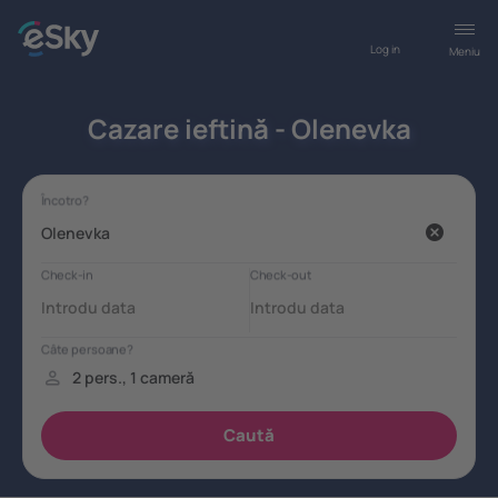
Log in
Meniu
Cazare ieftină - Olenevka