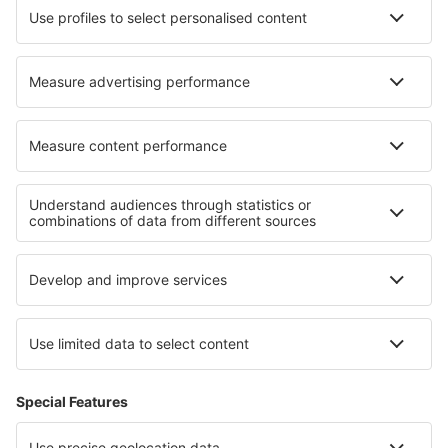
Cazare Port Austin
Cazare în El Palmar
Cazare în Baldock
Cazare în Talek
Cazare Luleburgaz
Cazare în Campohermoso
Cazare Wuzhong
Cazare în Tabua
Cazare în Highland Mills
Cazare în Nideggen
Cele mai bune locuri de cazare - regiuni
Cazare in Makarska
Cazare în Maui
Cazare in Blagoevgrad
Cazare în Sierra Nevada
Cazare in Giza