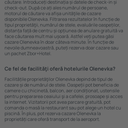
căutare. Introduceți destinația și datele de check-in și
check-out. După ce ați ales numărul de persoane,
motorul de căutare va afișa unităţile de cazare
disponibile Olenevka. Filtrarea rezultatelor în funcție de
tipul proprietăţii, numărul de stele, evaluările oaspeților,
distanța față de centru și opțiunea de anulare gratuită va
face căutarea mult mai ușoară. Astfel veți putea găsi
cazare Olenevka în doar câteva minute. În funcție de
nevoile dumneavoastră, puteți rezerva doar cazare sau
un pachet Zbor+Hotel.
Ce fel de facilităţi oferă hotelurile Olenevka?
Facilitățile proprietăţilor Olenevka depind de tipul de
cazare și de numărul de stele. Oaspeții pot beneficia de
camere cu chicinetă, balcon, aer condiționat, ustensile
pentru prepararea ceaiului şi a cafelei, prosoape și acces
la internet. Vizitatorii pot avea parcare gratuită, pot
comanda o masă la restaurant sau pot alege un hotel cu
piscină. În plus, pot rezerva cazare Olenevka la
proprietăți care oferă transport de la aeroport.