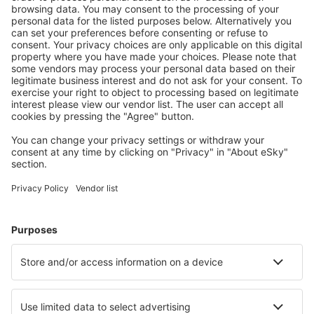
Caută rapid şi uşor
Ofertă adaptată aşteptărilor tale.
Planifică ȋn siguranţă
Rezervare fără griji cu opțiune gratuită de anulare.
Economiseşte mai mult
Prețuri atractive și oferte speciale pentru utilizatorii
conectați.
Cazarea preferată
Alege din peste 1,3 mil. de opţiuni: hoteluri, cabane,
apartamente și altele.
Cele mai căutate cazări de către utilizatorii eSky