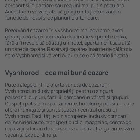
aeroport și în cartiere sau regiuni mai puțin populare.
Acest lucru vă va ajuta să găsiţi unităţi de cazare în
funcție de nevoi și de planurile ulterioare.
Rezervând cazarea în Vyshhorod mai devreme, aveți
garanţia că după sosirea la destinație vă puteţi relaxa,
fără a fi nevoie să căutaţi un hotel, apartament sau altă
unitate de cazare. Rezervaţi cazarea înainte de călătoria
spre Vyshhorod și vă veţi bucura de o călătorie liniştită.
Vyshhorod – cea mai bună cazare
Puteți alege dintr-o ofertă variată de cazare în
Vyshhorod, inclusiv proprietăți pentru o singură
persoană, cupluri, familii, persoane ȋn vârstă și grupuri.
Oaspeţii pot sta în apartamente, hoteluri și pensiuni care
oferă intimitate și sunt situate în centrul orașului
Vyshhorod. Facilitățile din apropiere, inclusiv companii
de închirieri auto, transport public, magazine, centre de
reparaţii și locuri de relaxare sau distracţie, garantează o
vacanță extraordinară.