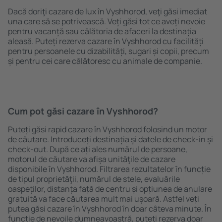
Dacă doriţi cazare de lux în Vyshhorod, veţi găsi imediat
una care să se potrivească. Veți găsi tot ce aveți nevoie
pentru vacanță sau călătoria de afaceri la destinația
aleasă. Puteți rezerva cazare în Vyshhorod cu facilități
pentru persoanele cu dizabilități, sugari și copii, precum
și pentru cei care călătoresc cu animale de companie.
Cum pot găsi cazare în Vyshhorod?
Puteți găsi rapid cazare în Vyshhorod folosind un motor
de căutare. Introduceți destinația și datele de check-in și
check-out. După ce ați ales numărul de persoane,
motorul de căutare va afișa unităţile de cazare
disponibile în Vyshhorod. Filtrarea rezultatelor în funcție
de tipul proprietăţii, numărul de stele, evaluările
oaspeților, distanța față de centru și opțiunea de anulare
gratuită va face căutarea mult mai ușoară. Astfel veți
putea găsi cazare în Vyshhorod în doar câteva minute. În
funcție de nevoile dumneavoastră, puteți rezerva doar