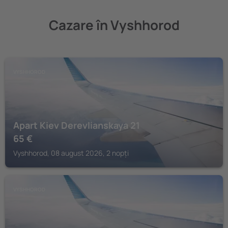
Cazare în Vyshhorod
VYSHHOROD
Apart Kiev Derevlianskaya 21
65
€
Vyshhorod, 08 august 2026, 2 nopți
VYSHHOROD