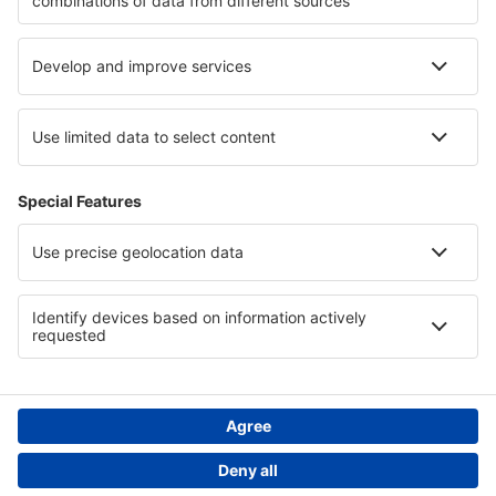
Cele mai bune locuri de cazare - regiuni
Cazare in Cantonul Dubrovnik-Neretva
Cazare in Middle East
Cazare in Marakele National Park
Cazare in Insula Krk
Cazare în Puerto Plata