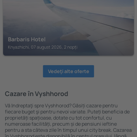
Barbaris Hotel
Knyazhichi, 07 august 2026, 2 nopți
Vedeţi alte oferte
Cazare în Vyshhorod
Vă ȋndreptaţi spre Vyshhorod? Găsiți cazare pentru
fiecare buget şi pentru nevoi variate. Puteți beneficia de
proprietăți spațioase, dotate cu tot confortul, cu
numeroase facilități, precum și de pensiuni ieftine
pentru a sta câteva zile în timpul unui city break. Cazarea
în Vyshhorod este disponibilă în centrul orașului, lângă