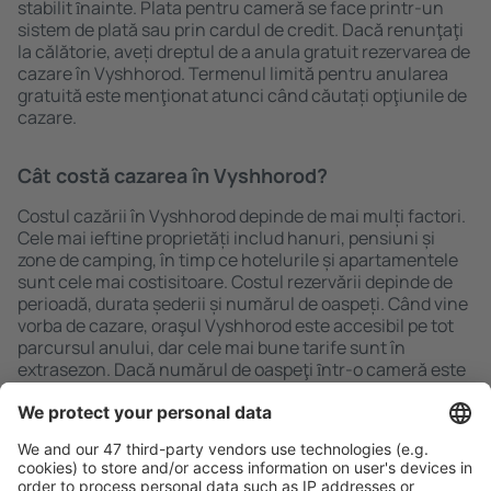
stabilit ȋnainte. Plata pentru cameră se face printr-un
sistem de plată sau prin cardul de credit. Dacă renunţaţi
la călătorie, aveți dreptul de a anula gratuit rezervarea de
cazare în Vyshhorod. Termenul limită pentru anularea
gratuită este menţionat atunci când căutați opţiunile de
cazare.
Cât costă cazarea în Vyshhorod?
Costul cazării în Vyshhorod depinde de mai mulți factori.
Cele mai ieftine proprietăți includ hanuri, pensiuni și
zone de camping, în timp ce hotelurile și apartamentele
sunt cele mai costisitoare. Costul rezervării depinde de
perioadă, durata șederii și numărul de oaspeți. Când vine
vorba de cazare, oraşul Vyshhorod este accesibil pe tot
parcursul anului, dar cele mai bune tarife sunt în
extrasezon. Dacă numărul de oaspeţi ȋntr-o cameră este
mai mare, costul pentru fiecare va fi mai mic. Pentru a
economisi şi mai mult, rezervați cazare în Vyshhorod
pentru mai mult de o săptămână.