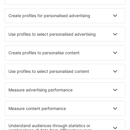
Cazare în Ucraina - Orașe populare
Cazare în Kharkov
Cazare în Dnipro
Cazare în Lviv
Cazare în Hatne
Cazare în Odessa
Cazare Mamaivci Village
Cazare Rodnikovka
Cazare în Zhovkva
Cazare în Kvasy
Cazare în Zolochiv
Cele mai bune locuri de cazare - orașe
Cazare în Penne
Cazare în Watton
Cazare Jindrichov
Cazare în Mong Kok
Cazare în Virgil
Cazare în Annapolis Junction
Cazare în Tlaltizapán
Cazare în Tittmoning
Cazare în Otaki
Cazare în Calais