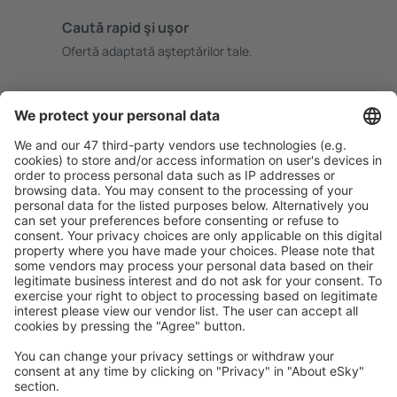
Caută rapid şi uşor
Ofertă adaptată aşteptărilor tale.
Planifică ȋn siguranţă
Rezervare fără griji cu opțiune gratuită de anulare.
Economiseşte mai mult
Prețuri atractive și oferte speciale pentru utilizatorii
conectați.
Cazarea preferată
Alege din peste 1,3 mil. de opţiuni: hoteluri, cabane,
apartamente și altele.
Cele mai căutate hoteluri de către utilizatorii eSky