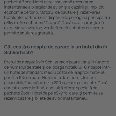
pachetul Zbor+Hotel care ȋnseamnă rezervarea
instantanee a biletelor de avion şi a cazării şi, implicit,
economie de timp. Motorul de căutare și rezervarea
hotelurilor ieftine sunt disponibile pe pagina principală a
eSky.ro, ȋn secţiunea "Cazare". Dacă nu ai garanţia că
excursia va avea loc, verifică dacă unitatea de cazare
permite anularea gratuită.
Cât costă o noapte de cazare la un hotel din în
Schlierbach?
Prețul pe noapte în în Schlierbach poate varia în funcție
de numărul de stele și de locaţia hotelului. O noapte într-
un hotel de standard mediu costă de la aproximativ 50
până la 100 de euro. Hotelurile de cinci stele sunt
disponibile ȋncepând de la 200 de euro pe noapte. Dacă
doreşti cazare ieftină, consultă oferta specială de
pachete Zbor+Hotel de pe eSky.ro, care ȋţi permite să
rezervi cazare și bilete de avion instantaneu.