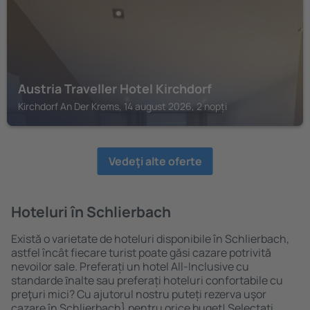
Austria Traveller Hotel Kirchdorf
Kirchdorf An Der Krems, 14 august 2026, 2 nopți
Vedeţi alte oferte
Hoteluri în Schlierbach
Există o varietate de hoteluri disponibile în Schlierbach,
astfel încât fiecare turist poate găsi cazare potrivită
nevoilor sale. Preferați un hotel All-Inclusive cu
standarde ȋnalte sau preferați hoteluri confortabile cu
preţuri mici? Cu ajutorul nostru puteți rezerva uşor
cazare în Schlierbach} pentru orice buget! Selectați