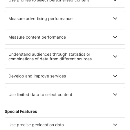
Hoteluri în Utica
Hoteluri în Saint-Cirq-Lapopie
Cele mai bune hoteluri - regiuni
Hoteluri în Saalbach-Hinterglemm
Hoteluri în Bad Mittendorf
Hoteluri in Austria Superioar
Hoteluri in Mariapfarr -Mauterndorf
Hoteluri in Salzburg Regiune
Hoteluri in Regiunea Sofia
Hoteluri in Calabria
Hoteluri în Rugen
Hoteluri in Massachusetts
Hoteluri in Monument Valley