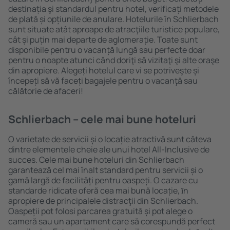
destinația şi standardul pentru hotel, verificați metodele
de plată și opțiunile de anulare. Hotelurile în Schlierbach
sunt situate atât aproape de atracţiile turistice populare,
cât și puțin mai departe de aglomerație. Toate sunt
disponibile pentru o vacanță lungă sau perfecte doar
pentru o noapte atunci când doriţi să vizitaţi şi alte oraşe
din apropiere. Alegeți hotelul care vi se potriveşte și
începeți să vă faceți bagajele pentru o vacanţă sau
călătorie de afaceri!
Schlierbach – cele mai bune hoteluri
O varietate de servicii și o locație atractivă sunt câteva
dintre elementele cheie ale unui hotel All-Inclusive de
succes. Cele mai bune hoteluri din Schlierbach
garantează cel mai înalt standard pentru servicii și o
gamă largă de facilități pentru oaspeți. O cazare cu
standarde ridicate oferă cea mai bună locație, ȋn
apropiere de principalele distracţii din Schlierbach.
Oaspeții pot folosi parcarea gratuită și pot alege o
cameră sau un apartament care să corespundă perfect