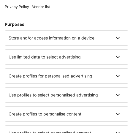
Hoteluri în Austria - Orașe populare
Hoteluri în Graz
Hoteluri în Solden
Hoteluri în Zell Am See
Hoteluri în Schladming
Hoteluri în Viena
Hoteluri în Krimml
Hoteluri în Klagenfurt
Hoteluri în Obertauern
Hoteluri în Neustift im Stubaital
Hoteluri în Rosegg
Cele mai bune hoteluri - orașe
Hoteluri în Paradeision
Hoteluri Nathdwara
Hoteluri în Sutrio
Hoteluri în Drumheller
Hoteluri în Chert
Hoteluri în Montecastelli Pisano
Hoteluri în euschonau
Hoteluri în Corinth