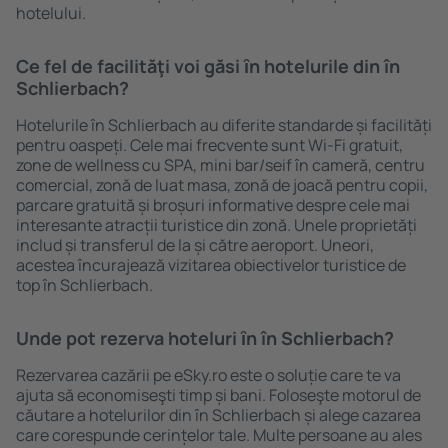
hotelului.
Ce fel de facilităţi voi găsi ȋn hotelurile din în
Schlierbach?
Hotelurile în Schlierbach au diferite standarde și facilități
pentru oaspeți. Cele mai frecvente sunt Wi-Fi gratuit,
zone de wellness cu SPA, mini bar/seif în cameră, centru
comercial, zonă de luat masa, zonă de joacă pentru copii,
parcare gratuită și broșuri informative despre cele mai
interesante atracții turistice din zonă. Unele proprietăți
includ și transferul de la și către aeroport. Uneori,
acestea încurajează vizitarea obiectivelor turistice de
top în Schlierbach.
Unde pot rezerva hoteluri ȋn în Schlierbach?
Rezervarea cazării pe eSky.ro este o soluție care te va
ajuta să economiseşti timp și bani. Foloseşte motorul de
căutare a hotelurilor din în Schlierbach și alege cazarea
care corespunde cerințelor tale. Multe persoane au ales