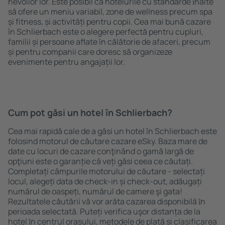
nevoilor lor. Este posibil ca hotelurile cu standarde ȋnalte
să ofere un meniu variabil, zone de wellness precum spa
și fitness, și activități pentru copii. Cea mai bună cazare
în Schlierbach este o alegere perfectă pentru cupluri,
familii și persoane aflate în călătorie de afaceri, precum
și pentru companii care doresc să organizeze
evenimente pentru angajații lor.
Cum pot găsi un hotel în Schlierbach?
Cea mai rapidă cale de a găsi un hotel în Schlierbach este
folosind motorul de căutare cazare eSky. Baza mare de
date cu locuri de cazare conţinând o gamă largă de
opţiuni este o garanție că veți găsi ceea ce căutați.
Completați câmpurile motorului de căutare - selectați
locul, alegeți data de check-in și check-out, adăugați
numărul de oaspeți, numărul de camere şi gata!
Rezultatele căutării vă vor arăta cazarea disponibilă ȋn
perioada selectată. Puteți verifica uşor distanța de la
hotel ȋn centrul orașului, metodele de plată și clasificarea