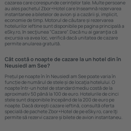
cazarea care corespunde cerințelor tale. Multe persoane
au ales pachetul Zbor+Hotel care ȋnseamnă rezervarea
instantanee a biletelor de avion şi a cazării şi, implicit,
economie de timp. Motorul de căutare și rezervarea
hotelurilor ieftine sunt disponibile pe pagina principală a
eSky.ro, ȋn secţiunea "Cazare". Dacă nu ai garanţia că
excursia va avea loc, verifică dacă unitatea de cazare
permite anularea gratuită.
Cât costă o noapte de cazare la un hotel din în
Neusiedl am See?
Prețul pe noapte în în Neusiedl am See poate varia în
funcție de numărul de stele și de locaţia hotelului. O
noapte într-un hotel de standard mediu costă de la
aproximativ 50 până la 100 de euro. Hotelurile de cinci
stele sunt disponibile ȋncepând de la 200 de euro pe
noapte. Dacă doreşti cazare ieftină, consultă oferta
specială de pachete Zbor+Hotel de pe eSky.ro, care ȋţi
permite să rezervi cazare și bilete de avion instantaneu.