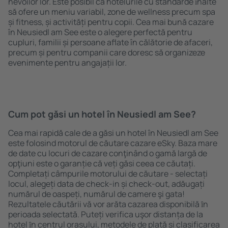
nevoilor lor. Este posibil ca hotelurile cu standarde ȋnalte
să ofere un meniu variabil, zone de wellness precum spa
și fitness, și activități pentru copii. Cea mai bună cazare
în Neusiedl am See este o alegere perfectă pentru
cupluri, familii și persoane aflate în călătorie de afaceri,
precum și pentru companii care doresc să organizeze
evenimente pentru angajații lor.
Cum pot găsi un hotel în Neusiedl am See?
Cea mai rapidă cale de a găsi un hotel în Neusiedl am See
este folosind motorul de căutare cazare eSky. Baza mare
de date cu locuri de cazare conţinând o gamă largă de
opţiuni este o garanție că veți găsi ceea ce căutați.
Completați câmpurile motorului de căutare - selectați
locul, alegeți data de check-in și check-out, adăugați
numărul de oaspeți, numărul de camere şi gata!
Rezultatele căutării vă vor arăta cazarea disponibilă ȋn
perioada selectată. Puteți verifica uşor distanța de la
hotel ȋn centrul orașului, metodele de plată și clasificarea