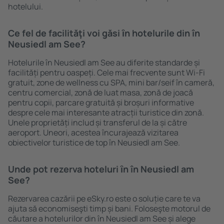
hotelului.
Ce fel de facilităţi voi găsi ȋn hotelurile din în
Neusiedl am See?
Hotelurile în Neusiedl am See au diferite standarde și
facilități pentru oaspeți. Cele mai frecvente sunt Wi-Fi
gratuit, zone de wellness cu SPA, mini bar/seif în cameră,
centru comercial, zonă de luat masa, zonă de joacă
pentru copii, parcare gratuită și broșuri informative
despre cele mai interesante atracții turistice din zonă.
Unele proprietăți includ și transferul de la și către
aeroport. Uneori, acestea încurajează vizitarea
obiectivelor turistice de top în Neusiedl am See.
Unde pot rezerva hoteluri ȋn în Neusiedl am
See?
Rezervarea cazării pe eSky.ro este o soluție care te va
ajuta să economiseşti timp și bani. Foloseşte motorul de
căutare a hotelurilor din în Neusiedl am See și alege