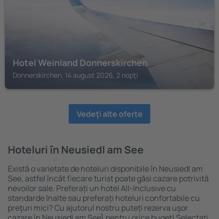
Hotel Weinland Donnerskirchen
Donnerskirchen, 14 august 2026, 2 nopți
Vedeţi alte oferte
Hoteluri în Neusiedl am See
Există o varietate de hoteluri disponibile în Neusiedl am
See, astfel încât fiecare turist poate găsi cazare potrivită
nevoilor sale. Preferați un hotel All-Inclusive cu
standarde ȋnalte sau preferați hoteluri confortabile cu
preţuri mici? Cu ajutorul nostru puteți rezerva uşor
cazare în Neusiedl am See} pentru orice buget! Selectați