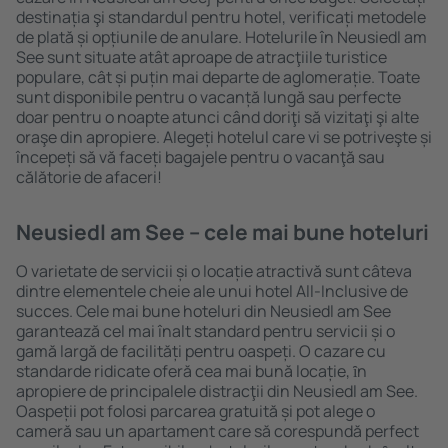
destinația şi standardul pentru hotel, verificați metodele
de plată și opțiunile de anulare. Hotelurile în Neusiedl am
See sunt situate atât aproape de atracţiile turistice
populare, cât și puțin mai departe de aglomerație. Toate
sunt disponibile pentru o vacanță lungă sau perfecte
doar pentru o noapte atunci când doriţi să vizitaţi şi alte
oraşe din apropiere. Alegeți hotelul care vi se potriveşte și
începeți să vă faceți bagajele pentru o vacanţă sau
călătorie de afaceri!
Neusiedl am See – cele mai bune hoteluri
O varietate de servicii și o locație atractivă sunt câteva
dintre elementele cheie ale unui hotel All-Inclusive de
succes. Cele mai bune hoteluri din Neusiedl am See
garantează cel mai înalt standard pentru servicii și o
gamă largă de facilități pentru oaspeți. O cazare cu
standarde ridicate oferă cea mai bună locație, ȋn
apropiere de principalele distracţii din Neusiedl am See.
Oaspeții pot folosi parcarea gratuită și pot alege o
cameră sau un apartament care să corespundă perfect