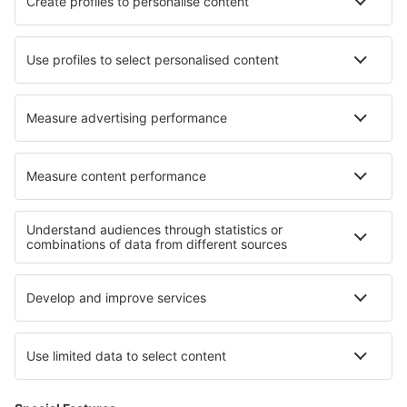
Hoteluri în Drachten
Hoteluri în Cran-Gevrier
Hoteluri în Pavlovskoye
Hoteluri în Grywałd
Hoteluri în St Augustine
Hoteluri Kampong Rampayan
Cele mai bune hoteluri - regiuni
Hoteluri în Salzburger Saalachtal
Hoteluri in Stiria
Hoteluri în Austria
Hoteluri in Wachau
Hoteluri în Bad Aussee
Hoteluri in Oceanul Indian
Hoteluri in Florida Coast
Hoteluri in Karkonosze Mountains (Poland)
Hoteluri în Champagne
Hoteluri in Kapama Game Reserve