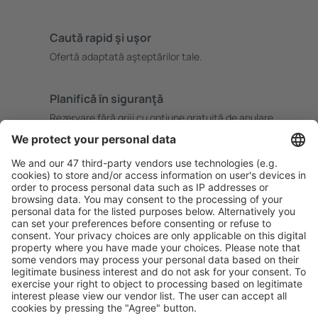
Caută rapid şi uşor
Ofertă adaptată aşteptărilor tale.
Planifică ȋn siguranţă
Rezervare fără griji cu opțiune gratuită de anulare.
Economiseşte mai mult
Prețuri atractive și oferte speciale pentru utilizatorii
conectați.
Cazarea preferată
Alege din peste 1,3 mil. de opţiuni: hoteluri, cabane,
apartamente și altele.
Cele mai căutate hoteluri de către utilizatorii eSky