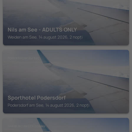
Nils am See - ADULTS ONLY
Weiden am See, 14 august 2026, 2 nopți
PODERSDORF AM SEE
Sporthotel Podersdorf
Podersdorf am See, 14 august 2026, 2 nopți
HAINBURG AN DER DONAU