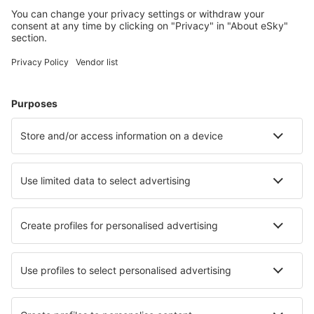
Hoteluri în Austria - Orașe populare
Hoteluri în Solden
Hoteluri în Schladming
Hoteluri în Zell Am See
Hoteluri în Viena
Hoteluri în Graz
Hoteluri în Bad Mitterndorf
Hoteluri în Bad Sankt Leonhard im Lavanttal
Hoteluri în Wildschoenau
Hoteluri în Weissensee
Hoteluri în Millstatt
Cele mai bune hoteluri - orașe
Hoteluri în Kindelbruck
Hoteluri în Hatrival
Hoteluri în Yuriria
Hoteluri în Les Ponts-de-Martel