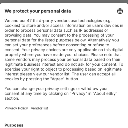
Caută rapid şi uşor
Ofertă adaptată aşteptărilor tale.
Planifică ȋn siguranţă
Rezervare fără griji cu opțiune gratuită de anulare.
Economiseşte mai mult
Prețuri atractive și oferte speciale pentru utilizatorii
conectați.
Cazarea preferată
Alege din peste 1,3 mil. de opţiuni: hoteluri, cabane,
apartamente și altele.
Cele mai căutate cazări de către utilizatorii eSky