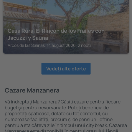
Casa Rural El Rincón de los Frailes con
Jacuzzi y Sauna
Arcos de las Salinas, 14 august 2026, 2 nopți
Vedeţi alte oferte
Cazare Manzanera
Vă ȋndreptaţi Manzanera? Găsiți cazare pentru fiecare
buget şi pentru nevoi variate. Puteți beneficia de
proprietăți spațioase, dotate cu tot confortul, cu
numeroase facilități, precum și de pensiuni ieftine
pentru a sta câteva zile în timpul unui city break. Cazarea
Manzanera este disponibilă în centrul orașului, lângă