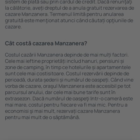
sistem de plată sau prin cardul de credit. Dacă renunţaţi
la călătorie, aveți dreptul de a anula gratuit rezervarea de
cazare Manzanera. Termenul limită pentru anularea
gratuită este menţionat atunci când căutați opţiunile de
cazare.
Cât costă cazarea Manzanera?
Costul cazării Manzanera depinde de mai mulți factori.
Cele mai ieftine proprietăți includ hanuri, pensiuni și
zone de camping, în timp ce hotelurile și apartamentele
sunt cele mai costisitoare. Costul rezervării depinde de
perioadă, durata șederii și numărul de oaspeți. Când vine
vorba de cazare, oraşul Manzanera este accesibil pe tot
parcursul anului, dar cele mai bune tarife sunt în
extrasezon. Dacă numărul de oaspeţi ȋntr-o cameră este
mai mare, costul pentru fiecare va fi mai mic. Pentru a
economisi şi mai mult, rezervați cazare Manzanera
pentru mai mult de o săptămână.