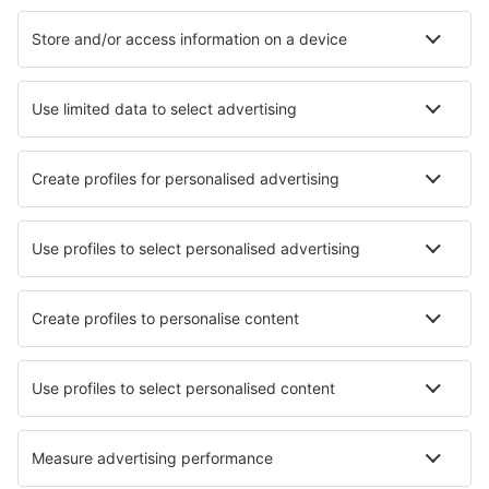
Cazare în Spania - Orașe populare
Cazare în Madrid
Cazare în Barcelona
Cazare în Mijas
Cazare în Malaga
Cazare în Marbella
Cazare în Rota
Cazare în Soller
Cazare în Pollenca
Cazare în Maspalomas
Cazare în La Coruna
Cele mai bune locuri de cazare - orașe
Cazare în Cabreúva
Cazare în Gniezno
Cazare în San Cesareo
Cazare în Vevay
Cazare în Biancavilla
Cazare Pantano Redondo
Cazare în Montecarotto
Cazare în Wirges
Cazare în Kanhangad
Cazare în Stadtkyll