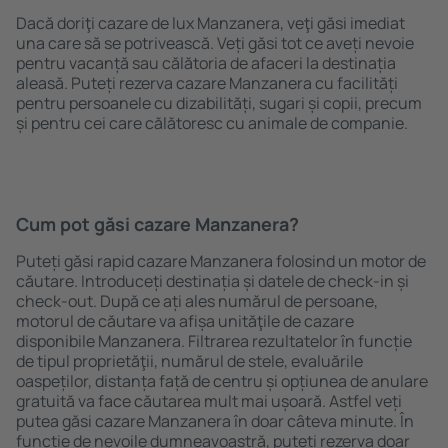
Dacă doriţi cazare de lux Manzanera, veţi găsi imediat
una care să se potrivească. Veți găsi tot ce aveți nevoie
pentru vacanță sau călătoria de afaceri la destinația
aleasă. Puteți rezerva cazare Manzanera cu facilități
pentru persoanele cu dizabilități, sugari și copii, precum
și pentru cei care călătoresc cu animale de companie.
Cum pot găsi cazare Manzanera?
Puteți găsi rapid cazare Manzanera folosind un motor de
căutare. Introduceți destinația și datele de check-in și
check-out. După ce ați ales numărul de persoane,
motorul de căutare va afișa unităţile de cazare
disponibile Manzanera. Filtrarea rezultatelor în funcție
de tipul proprietăţii, numărul de stele, evaluările
oaspeților, distanța față de centru și opțiunea de anulare
gratuită va face căutarea mult mai ușoară. Astfel veți
putea găsi cazare Manzanera în doar câteva minute. În
funcție de nevoile dumneavoastră, puteți rezerva doar