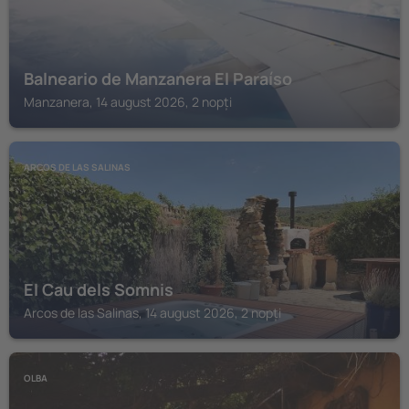
Balneario de Manzanera El Paraíso
Manzanera, 14 august 2026, 2 nopți
ARCOS DE LAS SALINAS
El Cau dels Somnis
Arcos de las Salinas, 14 august 2026, 2 nopți
OLBA