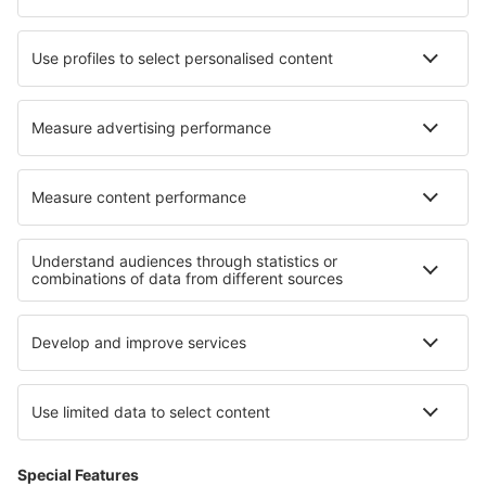
Cazare în Newark upon Trent
Cazare în Randogne
Cazare în La Pernelle
Cazare în Boutigny-sur-Essonnes
Cazare în Molleda
Cazare în Torsken
Cazare în Villasana De Mena
Cazare în Cox's Bazar
Cele mai bune locuri de cazare - regiuni
Cazare in Montafon
Cazare în Bad Mittendorf
Cazare in Pitztal
Cazare în Hochpustertal
Cazare în Obertauern
Cazare în Ore Mountains
Cazare in Pernik
Cazare in Lombardia
Cazare în Pelopones de Sud
Cazare in Silesian Beskids