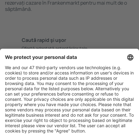
rezervați cazare în Frankenmarkt pentru mai mult de o
săptămână.
Caută rapid şi uşor
Ofertă adaptată aşteptărilor tale.
Planifică ȋn siguranţă
Rezervare fără griji cu opțiune gratuită de anulare.
Economiseşte mai mult
Prețuri atractive și oferte speciale pentru utilizatorii
conectați.
Cazarea preferată
Alege din peste 1,3 mil. de opţiuni: hoteluri, cabane,
apartamente și altele.