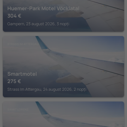
Huemer-Park Motel Vöcklatal
304
€
Gampern, 23 august 2026, 3 nopți
STRASS IM ATTERGAU
Smartmotel
275
€
Strass Im Attergau, 24 august 2026, 2 nopți
SANKT LORENZ