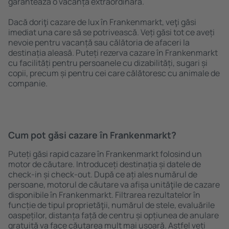
garantează o vacanță extraordinară.
Dacă doriţi cazare de lux în Frankenmarkt, veţi găsi
imediat una care să se potrivească. Veți găsi tot ce aveți
nevoie pentru vacanță sau călătoria de afaceri la
destinația aleasă. Puteți rezerva cazare în Frankenmarkt
cu facilități pentru persoanele cu dizabilități, sugari și
copii, precum și pentru cei care călătoresc cu animale de
companie.
Cum pot găsi cazare în Frankenmarkt?
Puteți găsi rapid cazare în Frankenmarkt folosind un
motor de căutare. Introduceți destinația și datele de
check-in și check-out. După ce ați ales numărul de
persoane, motorul de căutare va afișa unităţile de cazare
disponibile în Frankenmarkt. Filtrarea rezultatelor în
funcție de tipul proprietăţii, numărul de stele, evaluările
oaspeților, distanța față de centru și opțiunea de anulare
gratuită va face căutarea mult mai ușoară. Astfel veți