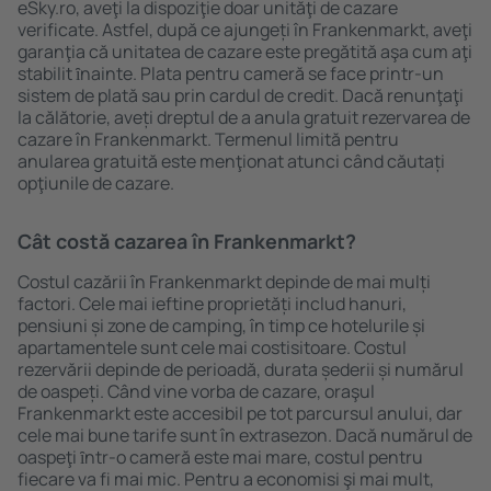
eSky.ro, aveţi la dispoziţie doar unităţi de cazare
verificate. Astfel, după ce ajungeți în Frankenmarkt, aveţi
garanţia că unitatea de cazare este pregătită aşa cum aţi
stabilit ȋnainte. Plata pentru cameră se face printr-un
sistem de plată sau prin cardul de credit. Dacă renunţaţi
la călătorie, aveți dreptul de a anula gratuit rezervarea de
cazare în Frankenmarkt. Termenul limită pentru
anularea gratuită este menţionat atunci când căutați
opţiunile de cazare.
Cât costă cazarea în Frankenmarkt?
Costul cazării în Frankenmarkt depinde de mai mulți
factori. Cele mai ieftine proprietăți includ hanuri,
pensiuni și zone de camping, în timp ce hotelurile și
apartamentele sunt cele mai costisitoare. Costul
rezervării depinde de perioadă, durata șederii și numărul
de oaspeți. Când vine vorba de cazare, oraşul
Frankenmarkt este accesibil pe tot parcursul anului, dar
cele mai bune tarife sunt în extrasezon. Dacă numărul de
oaspeţi ȋntr-o cameră este mai mare, costul pentru
fiecare va fi mai mic. Pentru a economisi şi mai mult,