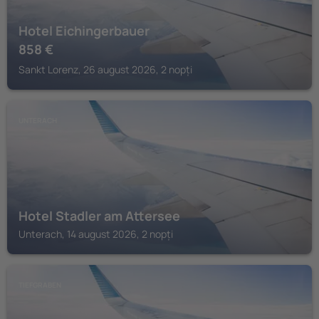
Hotel Eichingerbauer
858
€
Sankt Lorenz, 26 august 2026, 2 nopți
UNTERACH
Hotel Stadler am Attersee
Unterach, 14 august 2026, 2 nopți
TIEFGRABEN