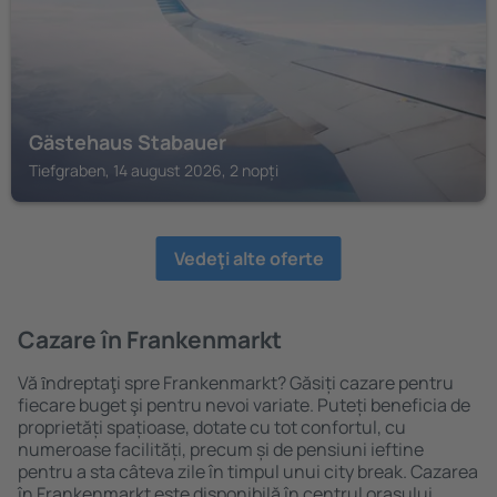
Gästehaus Stabauer
Tiefgraben, 14 august 2026, 2 nopți
Vedeţi alte oferte
Cazare în Frankenmarkt
Vă ȋndreptaţi spre Frankenmarkt? Găsiți cazare pentru
fiecare buget şi pentru nevoi variate. Puteți beneficia de
proprietăți spațioase, dotate cu tot confortul, cu
numeroase facilități, precum și de pensiuni ieftine
pentru a sta câteva zile în timpul unui city break. Cazarea
în Frankenmarkt este disponibilă în centrul orașului,