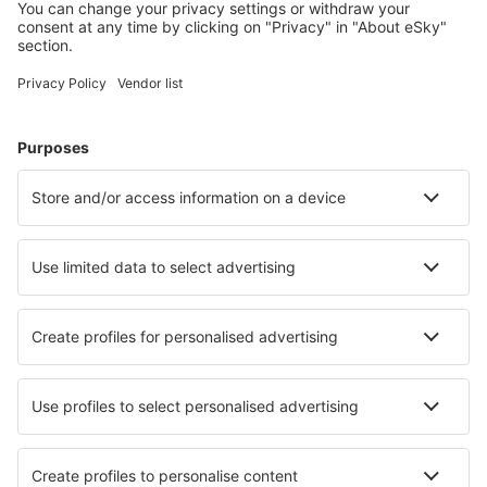
Cele mai căutate cazări de către utilizatorii eSky
Cazare în Austria - Orașe populare
Cazare în Solden
Cazare în Zell Am See
Cazare în Viena
Cazare în Schladming
Cazare în Graz
Cazare în Bad Mitterndorf
Cazare în Donnersbachwald
Cazare Fuegenberg
Cazare în Hollersbach im Pinzgau
Cazare în Piesendorf
Cele mai bune locuri de cazare - orașe
Cazare în Schmallenberg
Cazare în Momcilovți