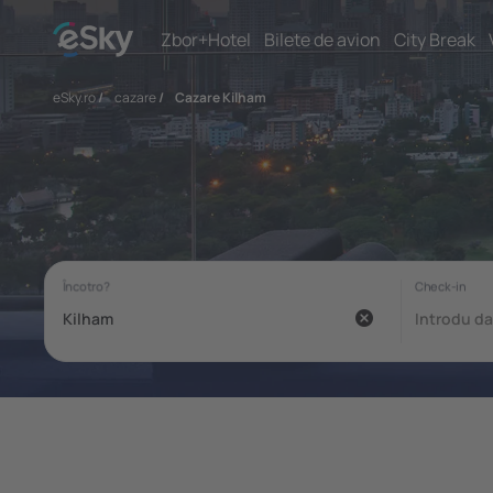
Zbor+Hotel
Bilete de avion
City Break
eSky.ro
/
cazare
/
Cazare Kilham