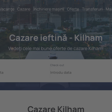
Vacanţe
Cazare
Închiriere mașini
Oferte
Transferuri
Mai
Cazare ieftină - Kilham
Vedeţi cele mai bune oferte de cazare Kilham!
Cazare Kilham