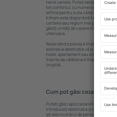
nevoi variate. Puteți beneficia de pro
tot confortul, cu numeroase facilităț
ieftine pentru a sta câteva zile în tim
Kilham este disponibilă în centrul oraș
cartiere sau regiuni mai puțin popular
găsiţi unităţi de cazare în funcție de n
ulterioare.
Rezervând cazarea Kilham mai devrem
sosirea la destinație vă puteţi relaxa, 
hotel, apartament sau altă unitate de
înainte de călătoria Kilham și vă veţi 
liniştită.
Cum pot găsi cazare Kilha
Puteți găsi rapid cazare Kilham folos
Introduceți destinația și datele de c
ați ales numărul de persoane, motorul