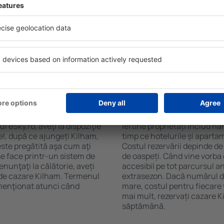
 Filtrarea rezultatelor în
cafelei, prosoape și acces la
de stele, evaluările
gratuită, pot comanda o mas
 opțiunea de anulare gratuită
hotel cu piscină. În plus, po
fel veți putea găsi cazare
care oferă transport de la a
ție de nevoile
cazare sau un pachet
ilham?
Cât costă cazarea K
fi făcute online. Atunci
Costul cazării Kilham depind
 eSky.ro, aveţi la dispoziţie
ieftine proprietăți includ ha
fel, după ce ajungeți Kilham,
timp ce hotelurile și aparta
este pregătită aşa cum aţi
Costul rezervării depinde de
se face printr-un sistem de
de oaspeți. Când vine vorba 
enunţaţi la călătorie, aveți
accesibil pe tot parcursul an
a de cazare Kilham. Termenul
extrasezon. Dacă numărul d
 menţionat atunci când
mare, costul pentru fiecare 
mai mult, rezervați cazare 
săptămână.