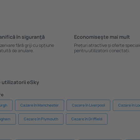
anifică ȋn siguranţă
Economiseşte mai mult
zervare fără griji cu opțiune
Prețuri atractive și oferte specia
atuită de anulare.
pentru utilizatorii conectați.
utilizatorii eSky
re
urgh
Cazare în Manchester
Cazare în Liverpool
Cazare în L
ingham
Cazare în Plymouth
Cazare în Driffield