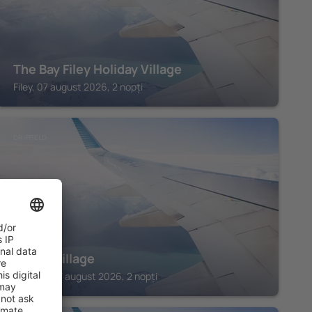
The Bay Filey Holiday Village
Filey, 07 august 2026, 2 nopți
DRIFFIELD
Wolds Village
Driffield, 07 august 2026, 2 nopți