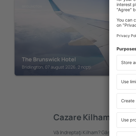
BRIDLINGTON
The Brunswick Hotel
Bridlington, 07 august 2026, 2 nopți
Cazare Kilham
Vă ȋndreptaţi Kilham? Găsiți cazare p