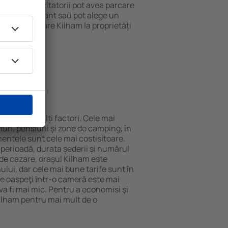
 internet. Vizitatorii pot avea parcare
ă la restaurant sau pot alege un
t rezerva cazare Kilham la proprietăți
eroport.
ilham?
e de mai mulți factori. Cele mai
nuri, pensiuni și zone de camping, în
mentele sunt cele mai costisitoare.
 perioadă, durata șederii și numărul
de cazare, oraşul Kilham este
ului, dar cele mai bune tarife sunt în
e oaspeţi ȋntr-o cameră este mai
va fi mai mic. Pentru a economisi şi
Kilham pentru mai mult de o