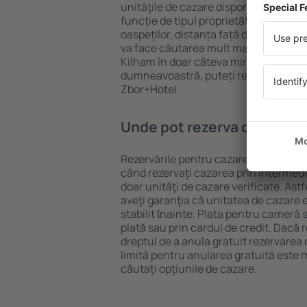
unităţile de cazare disponibile Kilham.
funcție de tipul proprietăţii, numărul 
oaspeților, distanța față de centru și
va face căutarea mult mai ușoară. Ast
Kilham în doar câteva minute. În func
dumneavoastră, puteți rezerva doar 
Zbor+Hotel.
Unde pot rezerva cazare K
Rezervările pentru cazare Kilham pot 
când rezervați cazarea prin intermediul
doar unităţi de cazare verificate. Ast
aveţi garanţia că unitatea de cazare 
stabilit ȋnainte. Plata pentru cameră 
plată sau prin cardul de credit. Dacă r
dreptul de a anula gratuit rezervare
limită pentru anularea gratuită este
căutați opţiunile de cazare.