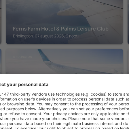
Ferns Farm Hotel & Palms Leisure Club
Bridlington, 07 august 2026, 2 nopți
BRIDLINGTON
Belvedere Hotel and Golf
Bridlington, 07 august 2026, 2 nopți