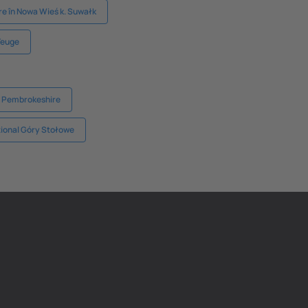
e în Nowa Wieś k. Suwałk
Teuge
n Pembrokeshire
țional Góry Stołowe