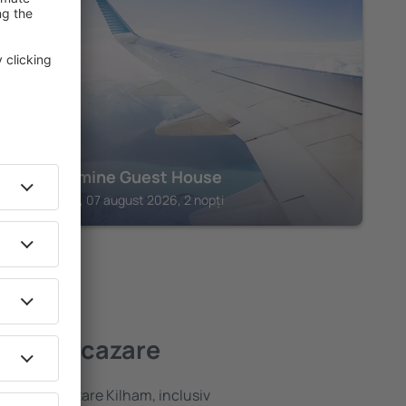
BRIDLINGTON
The Jasmine Guest House
Bridlington, 07 august 2026, 2 nopți
ai bună cazare
ariată de cazare Kilham, inclusiv