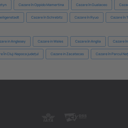
ztyn
Cazare în Oppido Mamertina
Cazare în Gualaceo
Cazar
eiligenstadt
Cazare în Schrebitz
Cazare în Ryuo
Cazare în 
zare in Anglesey
Cazare in Wales
Cazare ȋn Anglia
Cazare î
e În Cluj-Napoca județul
Cazare in Zacatecas
Cazare în Parcul Na