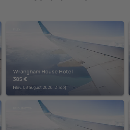
FILEY
Wrangham House Hotel
385
€
Filey, 08 august 2026, 2 nopți
BRIDLINGTON