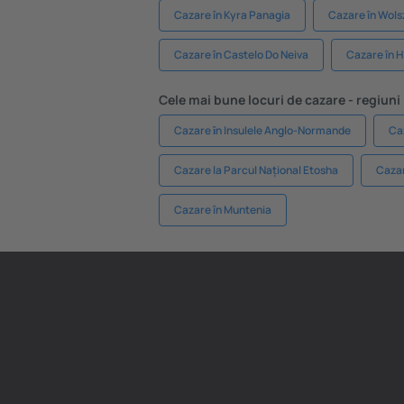
Cazare în Kyra Panagia
Cazare în Wols
Cazare în Castelo Do Neiva
Cazare în H
Cele mai bune locuri de cazare - regiuni
Cazare ȋn Insulele Anglo-Normande
Ca
Cazare la Parcul Național Etosha
Cazar
Cazare în Muntenia