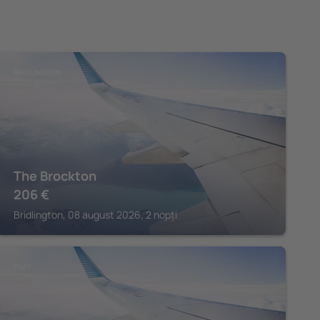
BRIDLINGTON
The Brockton
206
€
Bridlington, 08 august 2026, 2 nopți
FILEY