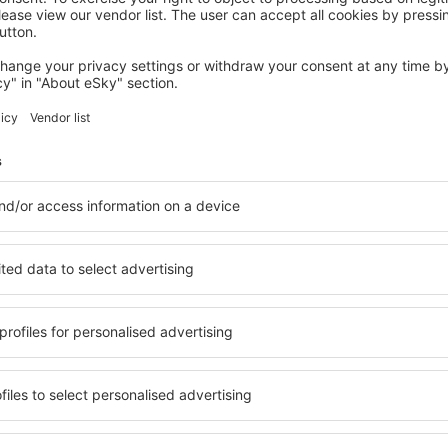
BRIDLINGTON
Premier Inn Bridlington Seafront
Bridlington, 07 august 2026, 2 nopți
Vedeţi mai multe oferte Kilham
Kilham – cea m
entru fiecare buget şi pentru
Puteți alege dintr-o ofertă v