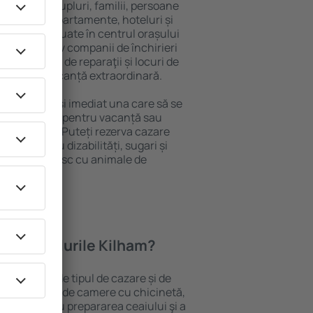
 persoană, cupluri, familii, persoane
i pot sta în apartamente, hoteluri și
e și sunt situate în centrul orașului
piere, inclusiv companii de închirieri
ine, centre de reparaţii și locuri de
antează o vacanță extraordinară.
lham, veţi găsi imediat una care să se
e aveți nevoie pentru vacanță sau
nația aleasă. Puteți rezerva cazare
ersoanele cu dizabilități, sugari și
care călătoresc cu animale de
oferă hotelurile Kilham?
ilham depind de tipul de cazare și de
pot beneficia de camere cu chicinetă,
ensile pentru prepararea ceaiului şi a