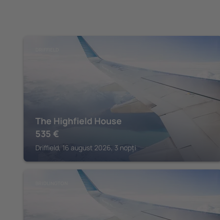
DRIFFIELD
The Highfield House
535
€
Driffield, 16 august 2026, 3 nopți
BRIDLINGTON