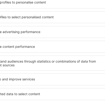
prietăți spațioase, dotate cu
proprietăți pentru o singură
i, precum și de pensiuni
ȋn vârstă și grupuri. Oaspeţi
pul unui city break. Cazarea
pensiuni care oferă intimitat
ului, lângă aeroport și în
Kilham. Facilitățile din apro
e. Acest lucru vă va ajuta să
auto, transport public, magaz
evoi și de planurile
relaxare sau distracţie, gar
Dacă doriţi cazare de lux Ki
e, aveți garanţia că după
potrivească. Veți găsi tot c
fără a fi nevoie să căutaţi un
călătoria de afaceri la desti
 cazare. Rezervaţi cazarea
Kilham cu facilități pentru p
bucura de o călătorie
copii, precum și pentru cei 
companie.
m?
Ce fel de facilităţi 
ind un motor de căutare.
Facilitățile proprietăţilor K
heck-in și check-out. După ce
numărul de stele. Oaspeții 
 de căutare va afișa
balcon, aer condiționat, ust