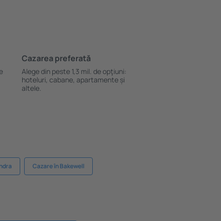
Cazarea preferată
le
Alege din peste 1,3 mil. de opţiuni:
hoteluri, cabane, apartamente și
altele.
ondra
Cazare în Bakewell