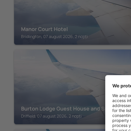
Manor Court Hotel
Bridlington, 07 august 2026, 2 nopți
DRIFFIELD
Burton Lodge Guest House and Spa
Driffield, 07 august 2026, 2 nopți