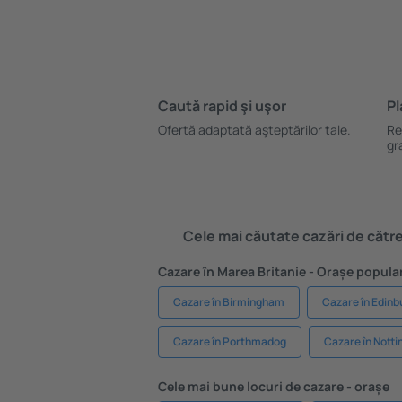
Caută rapid şi uşor
Pl
Ofertă adaptată aşteptărilor tale.
Re
gr
Cele mai căutate cazări de către 
Cazare în Marea Britanie - Orașe popula
Cazare în Birmingham
Cazare în Edinb
Cazare în Porthmadog
Cazare în Nott
Cele mai bune locuri de cazare - orașe