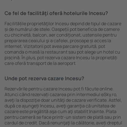
Ce fel de facilităţi oferă hotelurile Incesu?
Facilitățile proprietăţilor Incesu depind de tipul de cazare
și de numărul de stele. Oaspeții pot beneficia de camere
cu chicinetă, balcon, aer condiționat, ustensile pentru
prepararea ceaiului şi a cafelei, prosoape și acces la
internet. Vizitatorii pot avea parcare gratuită, pot
comanda o masă la restaurant sau pot alege un hotel cu
piscină. În plus, pot rezerva cazare Incesu la proprietăți
care oferă transport de la aeroport.
Unde pot rezerva cazare Incesu?
Rezervările pentru cazare Incesu pot fi făcute online.
Atunci când rezervați cazarea prin intermediul eSky.ro,
aveţi la dispoziţie doar unităţi de cazare verificate. Astfel,
după ce ajungeți Incesu, aveţi garanţia că unitatea de
cazare este pregătită aşa cum aţi stabilit ȋnainte. Plata
pentru cameră se face printr-un sistem de plată sau prin
cardul de credit. Dacă renunţaţi la călătorie, aveți dreptul