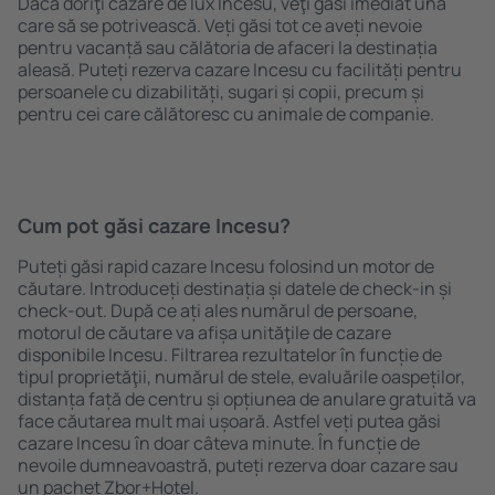
Dacă doriţi cazare de lux Incesu, veţi găsi imediat una
care să se potrivească. Veți găsi tot ce aveți nevoie
pentru vacanță sau călătoria de afaceri la destinația
aleasă. Puteți rezerva cazare Incesu cu facilități pentru
persoanele cu dizabilități, sugari și copii, precum și
pentru cei care călătoresc cu animale de companie.
Cum pot găsi cazare Incesu?
Puteți găsi rapid cazare Incesu folosind un motor de
căutare. Introduceți destinația și datele de check-in și
check-out. După ce ați ales numărul de persoane,
motorul de căutare va afișa unităţile de cazare
disponibile Incesu. Filtrarea rezultatelor în funcție de
tipul proprietăţii, numărul de stele, evaluările oaspeților,
distanța față de centru și opțiunea de anulare gratuită va
face căutarea mult mai ușoară. Astfel veți putea găsi
cazare Incesu în doar câteva minute. În funcție de
nevoile dumneavoastră, puteți rezerva doar cazare sau
un pachet Zbor+Hotel.