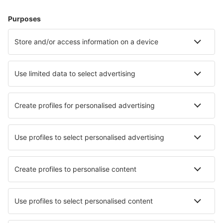
Cazare în Istanbul
Cazare în Bodrum
Cazare în Antalya
Cazare în Kas
Cazare în Fethiye
Cazare în Kucukkuyu
Cazare în Akyaka
Cazare în Foca
Cazare în Alanya
Cazare în Bafra
Cele mai bune locuri de cazare - orașe
Cazare în Vetrni
Cazare Magyarszerdahely
Cazare Kalupana
Cazare în Segrate
Cazare în Sant Julia de Loria
Cazare în Carabias
Cazare în Umdloti
Cazare în Genicheskaya Gorka
Cazare în Villasana De Mena
Cazare în Jalon