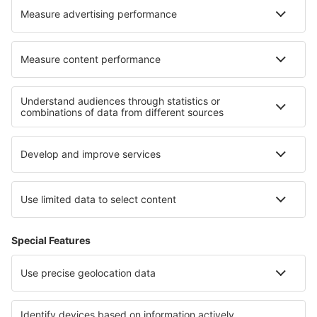
Cele mai bune locuri de cazare - regiuni
Cazare in Datça Peninsula
Cazare in Aegean Riviera
Cazare in Southeastern Anatolia
Cazare in Regiunea Antalya
Cazare în Cappadocia
Cazare in Manuel Antonio National Park
Cazare în Parcul Național Pădurea Tucholei
Cazare in Lake Nacimiento
Cazare in Marsa Alam Region
Cazare in Țara Bascilor