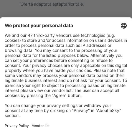
Ofertă adaptată aşteptărilor tale.
Planifică ȋn siguranţă
Rezervare fără griji cu opțiune gratuită de anulare.
Economiseşte mai mult
Prețuri atractive și oferte speciale pentru utilizatorii
conectați.
Cazarea preferată
Alege din peste 1,3 mil. de opţiuni: hoteluri, cabane,
apartamente și altele.
Cele mai căutate cazări de către utilizatorii eSky
Cazare în Turcia - Orașe populare