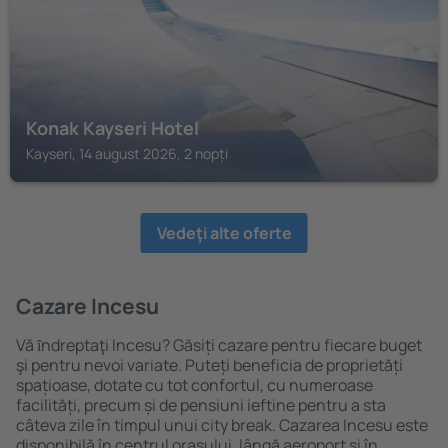
Konak Kayseri Hotel
Kayseri, 14 august 2026, 2 nopți
Vedeţi alte oferte
Cazare Incesu
Vă ȋndreptaţi Incesu? Găsiți cazare pentru fiecare buget
şi pentru nevoi variate. Puteți beneficia de proprietăți
spațioase, dotate cu tot confortul, cu numeroase
facilități, precum și de pensiuni ieftine pentru a sta
câteva zile în timpul unui city break. Cazarea Incesu este
disponibilă în centrul orașului, lângă aeroport și în