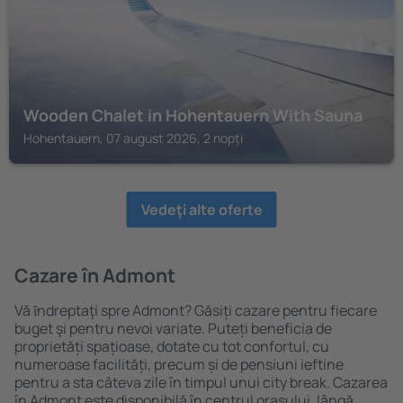
Wooden Chalet in Hohentauern With Sauna
Hohentauern, 07 august 2026, 2 nopți
Vedeţi alte oferte
Cazare în Admont
Vă ȋndreptaţi spre Admont? Găsiți cazare pentru fiecare
buget şi pentru nevoi variate. Puteți beneficia de
proprietăți spațioase, dotate cu tot confortul, cu
numeroase facilități, precum și de pensiuni ieftine
pentru a sta câteva zile în timpul unui city break. Cazarea
în Admont este disponibilă în centrul orașului, lângă