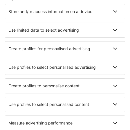
Cazare în Viena
Cazare în Graz
Cazare în Solden
Cazare în Schladming
Cazare în Zell Am See
Cazare în Achenkirch
Cazare în Sankt Kanzian
Cazare în Sankt Jakob In Defereggen
Cazare în Tux
Cazare în Fiss
Cele mai bune locuri de cazare - orașe
Cazare în Warren
Cazare în Carbonero el Mayor
Cazare în Os
Cazare în Glendora
Cazare în Mount Victoria
Cazare în Brunssum
Cazare în Flushing
Cazare în Dörgicse
Cazare Vlasim
Cazare în Wijckel