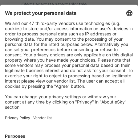
Ofertă adaptată aşteptărilor tale.
Planifică ȋn siguranţă
Rezervare fără griji cu opțiune gratuită de anulare.
Economiseşte mai mult
Prețuri atractive și oferte speciale pentru utilizatorii
conectați.
Cazarea preferată
Alege din peste 1,3 mil. de opţiuni: hoteluri, cabane,
apartamente și altele.
Cele mai căutate cazări de către utilizatorii eSky
Cazare în Austria - Orașe populare