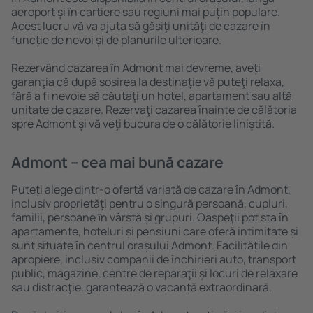
aeroport și în cartiere sau regiuni mai puțin populare.
Acest lucru vă va ajuta să găsiţi unităţi de cazare în
funcție de nevoi și de planurile ulterioare.
Rezervând cazarea în Admont mai devreme, aveți
garanţia că după sosirea la destinație vă puteţi relaxa,
fără a fi nevoie să căutaţi un hotel, apartament sau altă
unitate de cazare. Rezervaţi cazarea înainte de călătoria
spre Admont și vă veţi bucura de o călătorie liniştită.
Admont – cea mai bună cazare
Puteți alege dintr-o ofertă variată de cazare în Admont,
inclusiv proprietăți pentru o singură persoană, cupluri,
familii, persoane ȋn vârstă și grupuri. Oaspeţii pot sta în
apartamente, hoteluri și pensiuni care oferă intimitate și
sunt situate în centrul orașului Admont. Facilitățile din
apropiere, inclusiv companii de închirieri auto, transport
public, magazine, centre de reparaţii și locuri de relaxare
sau distracţie, garantează o vacanță extraordinară.