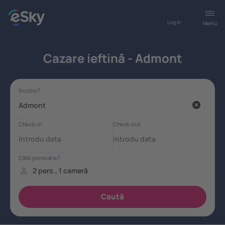
Log in
Meniu
Cazare ieftină - Admont