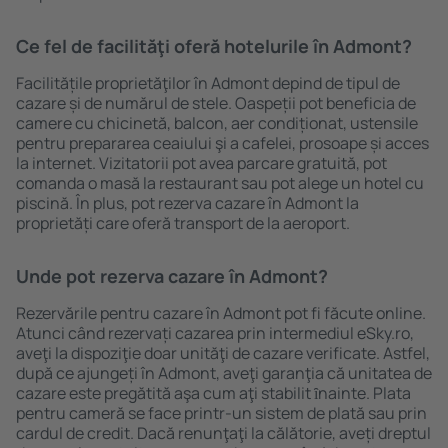
Ce fel de facilităţi oferă hotelurile în Admont?
Facilitățile proprietăţilor în Admont depind de tipul de
cazare și de numărul de stele. Oaspeții pot beneficia de
camere cu chicinetă, balcon, aer condiționat, ustensile
pentru prepararea ceaiului şi a cafelei, prosoape și acces
la internet. Vizitatorii pot avea parcare gratuită, pot
comanda o masă la restaurant sau pot alege un hotel cu
piscină. În plus, pot rezerva cazare în Admont la
proprietăți care oferă transport de la aeroport.
Unde pot rezerva cazare în Admont?
Rezervările pentru cazare în Admont pot fi făcute online.
Atunci când rezervați cazarea prin intermediul eSky.ro,
aveţi la dispoziţie doar unităţi de cazare verificate. Astfel,
după ce ajungeți în Admont, aveţi garanţia că unitatea de
cazare este pregătită aşa cum aţi stabilit ȋnainte. Plata
pentru cameră se face printr-un sistem de plată sau prin
cardul de credit. Dacă renunţaţi la călătorie, aveți dreptul