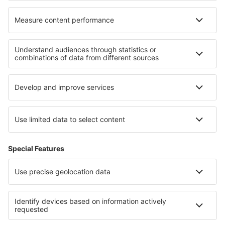
Cele mai bune locuri de cazare - regiuni
Cazare in Valea Ötz
Cazare în Bad Aussee
Cazare în Alpii Kitzbühel
Cazare in Alpii Austrieci
Cazare in Neusiedlersee
Cazare in Cantabria
Cazare in Florida Coast
Cazare in Andros
Cazare in Voievodatul Opole
Cazare in Liguria