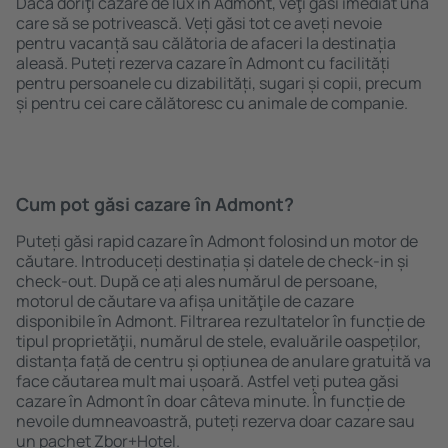
Dacă doriţi cazare de lux în Admont, veţi găsi imediat una
care să se potrivească. Veți găsi tot ce aveți nevoie
pentru vacanță sau călătoria de afaceri la destinația
aleasă. Puteți rezerva cazare în Admont cu facilități
pentru persoanele cu dizabilități, sugari și copii, precum
și pentru cei care călătoresc cu animale de companie.
Cum pot găsi cazare în Admont?
Puteți găsi rapid cazare în Admont folosind un motor de
căutare. Introduceți destinația și datele de check-in și
check-out. După ce ați ales numărul de persoane,
motorul de căutare va afișa unităţile de cazare
disponibile în Admont. Filtrarea rezultatelor în funcție de
tipul proprietăţii, numărul de stele, evaluările oaspeților,
distanța față de centru și opțiunea de anulare gratuită va
face căutarea mult mai ușoară. Astfel veți putea găsi
cazare în Admont în doar câteva minute. În funcție de
nevoile dumneavoastră, puteți rezerva doar cazare sau
un pachet Zbor+Hotel.