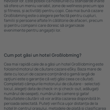
nevoilor lor. Este posibil ca hotelurile cu standarde ȋnalte
să ofere un meniu variabil, zone de wellness precum spa
și fitness, și activități pentru copii. Cea mai bună cazare
Großlobming este o alegere perfectă pentru cupluri,
familii și persoane aflate în călătorie de afaceri, precum
și pentru companii care doresc să organizeze
evenimente pentru angajații lor.
Cum pot găsi un hotel Großlobming?
Cea mai rapidă cale de a găsi un hotel Großlobming este
folosind motorul de căutare cazare eSky. Baza mare de
date cu locuri de cazare conţinând o gamă largă de
opţiuni este o garanție că veți găsi ceea ce căutați.
Completați câmpurile motorului de căutare - selectați
locul, alegeți data de check-in și check-out, adăugați
numărul de oaspeți, numărul de camere şi gata!
Rezultatele căutării vă vor arăta cazarea disponibilă ȋn
perioada selectată. Puteți verifica uşor distanța de la
hotel ȋn centrul orașului, metodele de plată și clasificarea