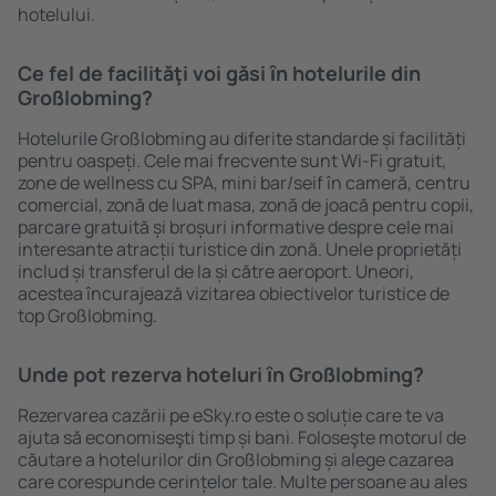
hotelului.
Ce fel de facilităţi voi găsi ȋn hotelurile din
Großlobming?
Hotelurile Großlobming au diferite standarde și facilități
pentru oaspeți. Cele mai frecvente sunt Wi-Fi gratuit,
zone de wellness cu SPA, mini bar/seif în cameră, centru
comercial, zonă de luat masa, zonă de joacă pentru copii,
parcare gratuită și broșuri informative despre cele mai
interesante atracții turistice din zonă. Unele proprietăți
includ și transferul de la și către aeroport. Uneori,
acestea încurajează vizitarea obiectivelor turistice de
top Großlobming.
Unde pot rezerva hoteluri ȋn Großlobming?
Rezervarea cazării pe eSky.ro este o soluție care te va
ajuta să economiseşti timp și bani. Foloseşte motorul de
căutare a hotelurilor din Großlobming și alege cazarea
care corespunde cerințelor tale. Multe persoane au ales