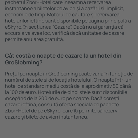
pachetul Zbor+Hotel care ȋnseamnă rezervarea
instantanee a biletelor de avion şi a cazării şi, implicit,
economie de timp. Motorul de căutare și rezervarea
hotelurilor ieftine sunt disponibile pe pagina principală a
eSky.ro, ȋn secţiunea "Cazare". Dacă nu ai garanţia că
excursia va avea loc, verifică dacă unitatea de cazare
permite anularea gratuită.
Cât costă o noapte de cazare la un hotel din
Großlobming?
Prețul pe noapte în Großlobming poate varia în funcție de
numărul de stele și de locaţia hotelului. O noapte într-un
hotel de standard mediu costă de la aproximativ 50 până
la 100 de euro. Hotelurile de cinci stele sunt disponibile
ȋncepând de la 200 de euro pe noapte. Dacă doreşti
cazare ieftină, consultă oferta specială de pachete
Zbor+Hotel de pe eSky.ro, care ȋţi permite să rezervi
cazare și bilete de avion instantaneu.