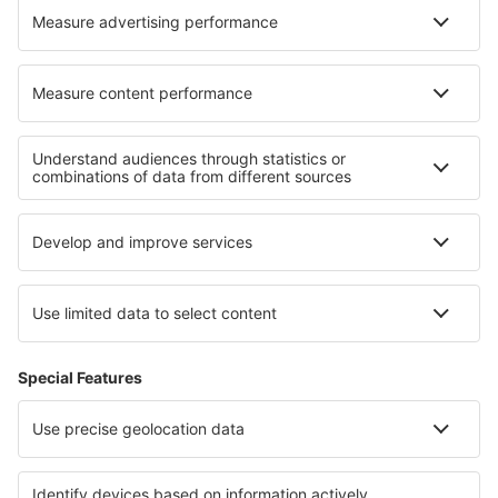
Hoteluri în Pittsford
Hoteluri în Taugon
Cele mai bune hoteluri - regiuni
Hoteluri în Hochpustertal
Hoteluri în Bad Kleinkirchheim
Hoteluri în Bad Aussee
Hoteluri in Montafon
Hoteluri in Austria Superioar
Hoteluri în Lolland-Falster
Hoteluri in Pieniny
Hoteluri in Apulia
Hoteluri in Gran Canaria
Hoteluri in Orlické Mountains