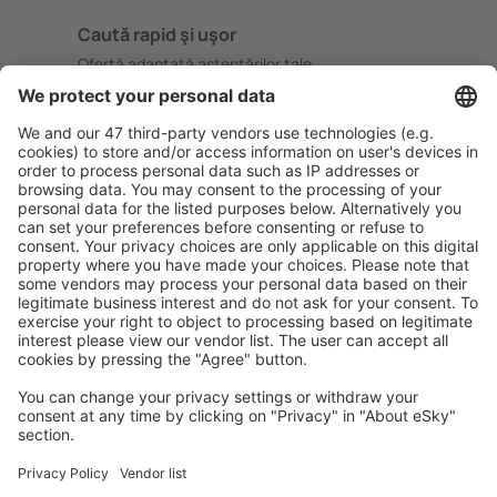
Caută rapid şi uşor
Ofertă adaptată aşteptărilor tale.
Planifică ȋn siguranţă
Rezervare fără griji cu opțiune gratuită de anulare.
Economiseşte mai mult
Prețuri atractive și oferte speciale pentru utilizatorii
conectați.
Cazarea preferată
Alege din peste 1,3 mil. de opţiuni: hoteluri, cabane,
apartamente și altele.
Cele mai căutate hoteluri de către utilizatorii eSky