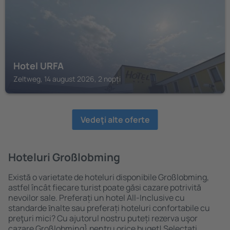
Hotel URFA
Zeltweg, 14 august 2026, 2 nopți
Vedeţi alte oferte
Hoteluri Großlobming
Există o varietate de hoteluri disponibile Großlobming,
astfel încât fiecare turist poate găsi cazare potrivită
nevoilor sale. Preferați un hotel All-Inclusive cu
standarde ȋnalte sau preferați hoteluri confortabile cu
preţuri mici? Cu ajutorul nostru puteți rezerva uşor
cazare Großlobming} pentru orice buget! Selectați