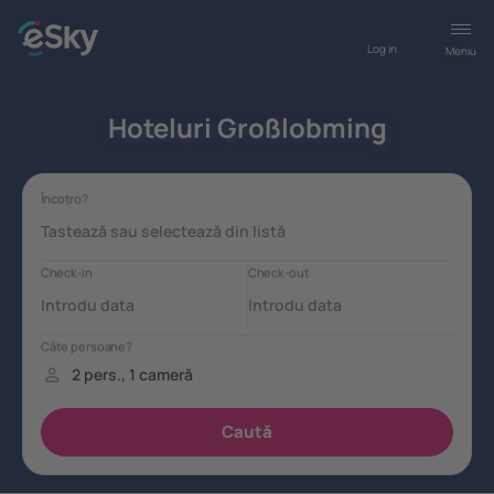
Log in
Meniu
Hoteluri Großlobming