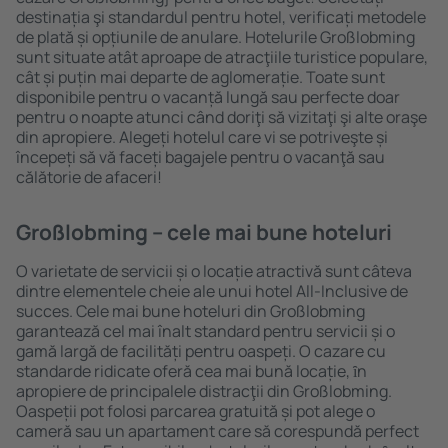
destinația şi standardul pentru hotel, verificați metodele
de plată și opțiunile de anulare. Hotelurile Großlobming
sunt situate atât aproape de atracţiile turistice populare,
cât și puțin mai departe de aglomerație. Toate sunt
disponibile pentru o vacanță lungă sau perfecte doar
pentru o noapte atunci când doriţi să vizitaţi şi alte oraşe
din apropiere. Alegeți hotelul care vi se potriveşte și
începeți să vă faceți bagajele pentru o vacanţă sau
călătorie de afaceri!
Großlobming – cele mai bune hoteluri
O varietate de servicii și o locație atractivă sunt câteva
dintre elementele cheie ale unui hotel All-Inclusive de
succes. Cele mai bune hoteluri din Großlobming
garantează cel mai înalt standard pentru servicii și o
gamă largă de facilități pentru oaspeți. O cazare cu
standarde ridicate oferă cea mai bună locație, ȋn
apropiere de principalele distracţii din Großlobming.
Oaspeții pot folosi parcarea gratuită și pot alege o
cameră sau un apartament care să corespundă perfect