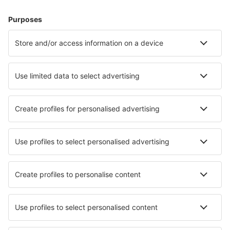
Hoteluri în Austria - Orașe populare
Hoteluri în Solden
Hoteluri în Schladming
Hoteluri în Graz
Hoteluri în Zell Am See
Hoteluri în Viena
Hoteluri în Zell am Ziller
Hoteluri în Ellmau
Hoteluri în Saalbach
Hoteluri în Langenfeld
Hoteluri în Wald im Pinzgau
Cele mai bune hoteluri - orașe
Hoteluri în Paliouri
Hoteluri în Niederleierndorf
Hoteluri în Vaudreuil
Hoteluri în Calasparra
Hoteluri în Medolago
Hoteluri în Ninghai
Hoteluri în Guadamur
Hoteluri în Bulkington