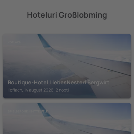
Hoteluri Großlobming
KOFLACH
Boutique-Hotel LiebesNesterl Bergwirt
Koflach, 14 august 2026, 2 nopți
SPIELBERG BEI KNITTELFELD