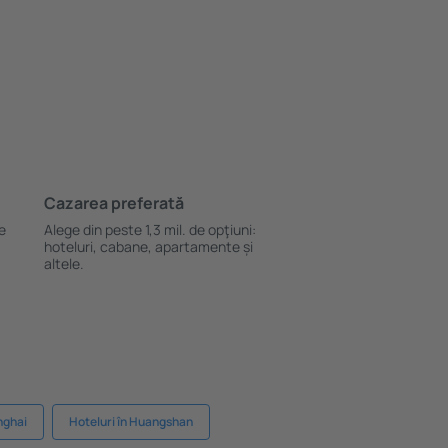
Cazarea preferată
le
Alege din peste 1,3 mil. de opţiuni:
hoteluri, cabane, apartamente și
altele.
nghai
Hoteluri în Huangshan