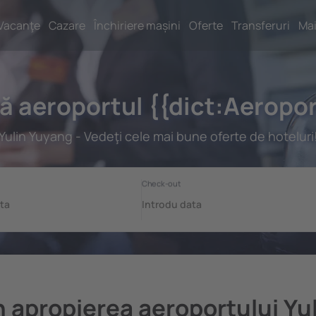
Vacanţe
Cazare
Închiriere mașini
Oferte
Transferuri
Mai
gă aeroportul {{dict:Aerop
Yulin Yuyang - Vedeţi cele mai bune oferte de hoteluri
în apropierea aeroportului Yu