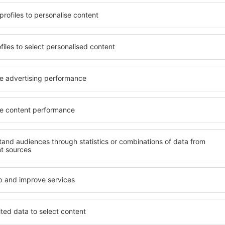
ile lângă aeoportul Yulin
Varietatea serviciilor și o l
te găsi cazare potrivită
elementele cheie ale unui ho
nclusive cu standarde ȋnalte
bune hoteluri din apropiere
 preţuri mici? În apropierea
garantează cel mai înalt sta
rva uşor cazare pentru orice
facilități. Unitățile de caza
ul pentru hotel, verificați
bună locație, în apropiere de
are. Hotelurile din
Yulin Yuyang. Oaspeții pot fo
 sunt situate atât aproape
cameră sau un apartament c
i puțin mai departe de
nevoilor lor. Este probabil 
pentru o vacanță lungă sau
să ofere un meniu variat, zo
ând doriţi să vizitaţi şi alte
precum și activități pentru 
re vi se potriveşte și
apropierea aeroportului Yul
o vacanţă sau călătorie de
pentru cupluri, familii și pe
afaceri, precum și pentru c
ateliere pentru angajați.
propierea
Ce facilități voi găsi
apropierea aeroport