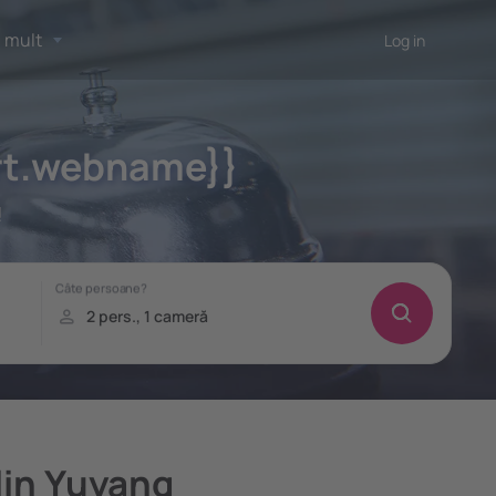
 mult
Log in
ort.webname}}
!
lin Yuyang