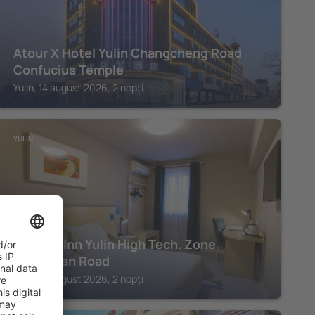
Atour X Hotel Yulin Changcheng Road
Confucius Temple
Yulin, 14 august 2026, 2 nopți
YULIN
Jinjiang Inn Yulin High Tech. Zone
Donghuan Road
Yulin, 14 august 2026, 2 nopți