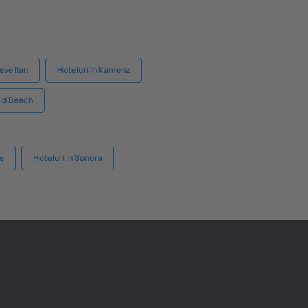
eve Ilan
Hoteluri în Kamenz
old Beach
ne
Hoteluri in Sonora