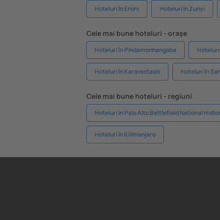
Hoteluri în Enshi
Hoteluri în Zunyi
Cele mai bune hoteluri - orașe
Hoteluri în Pindamonhangaba
Hoteluri
Hoteluri în Karavostasis
Hoteluri în Sa
Cele mai bune hoteluri - regiuni
Hoteluri in Palo Alto Battlefield National Histo
Hoteluri în Kilimanjaro