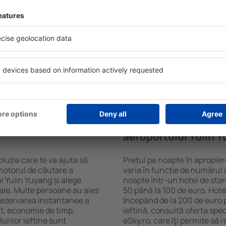
ângă aeroportul Yulin
Hotelurile din apropierea ae
tare a cazărilor eSky. Baza
standarde și facilități pent
ia că veți găsi ceea ce
Fi gratuit, zone de wellness 
ți câmpurile din motorul de
centru comercial, zonă de lu
le de check-in și check-out,
parcare gratuită și broșuri 
ata! Rezultatele căutării vă
interesante atracții turistic
e selectate. Puteți vedea
transferul de la și către ae
 metodele de plată acceptate
vizitarea obiectivelor turist
Yuyang.
în apropierea
Cât costă o noapte l
aeroportului Yulin 
luție care te va ajuta să
Prețul pe noapte în apropie
motorul de căutare a
varia în funcție de numărul d
i Yulin Yuyang și alege
noapte într-un hotel de sta
ale. Multe persoane au ales
50 până la 100 de euro. Hotel
ezervarea instantanee a
ȋncepând de la 200 de euro 
icit, economie de timp.
ieftină, consultă oferta spe
urilor ieftine sunt
eSky.ro, care ȋţi permite să r