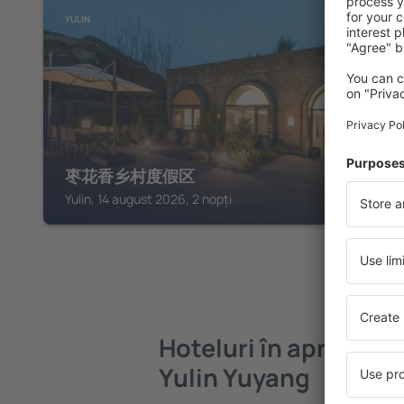
YULIN
枣花香乡村度假区
Yulin, 14 august 2026, 2 nopți
Hoteluri în apropier
Yulin Yuyang