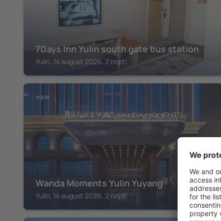
7Days Inn Yulin south gate bus station
Yulin, 14 august 2026, 2 nopți
YULIN
Wanda Moments Yulin Yuyang
Yulin, 14 august 2026, 2 nopți