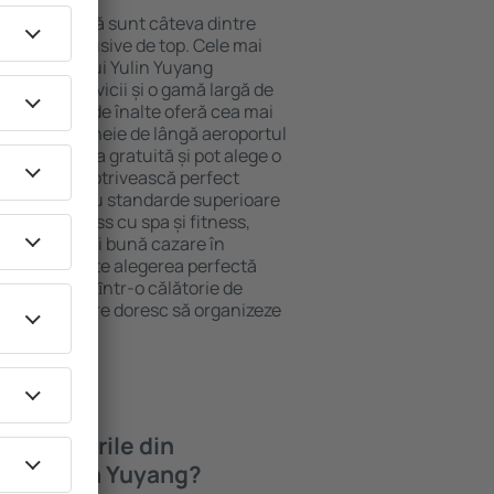
ocație atractivă sunt câteva dintre
tel All-Inclusive de top. Cele mai
a aeroportului Yulin Yuyang
ndard de servicii și o gamă largă de
re cu standarde înalte oferă cea mai
 atracţiile cheie de lângă aeroportul
losi parcarea gratuită și pot alege o
are să se potrivească perfect
ca hotelurile cu standarde superioare
ne de wellness cu spa și fitness,
copii. Cea mai bună cazare în
in Yuyang este alegerea perfectă
rsoane aflate ȋntr-o călătorie de
ompaniile care doresc să organizeze
 în hotelurile din
ului Yulin Yuyang?