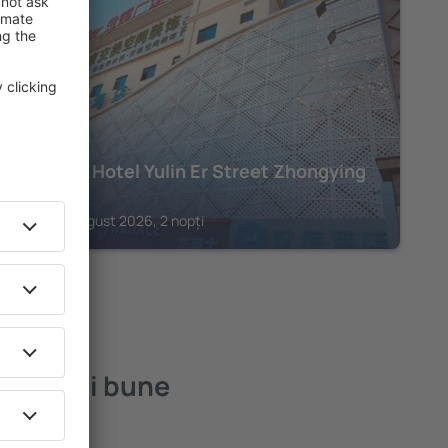
YULIN
Hanting Hotel Yulin Er Street Zhongying
Square
Yulin, 14 august 2026, 2 nopți
cele mai bune