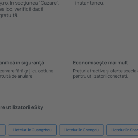
y.ro, ȋn secţiunea "Cazare".
instantaneu.
a loc, verifică dacă
gratuită.
anifică ȋn siguranţă
Economiseşte mai mult
zervare fără griji cu opțiune
Prețuri atractive și oferte specia
atuită de anulare.
pentru utilizatorii conectați.
e utilizatorii eSky
g
Hoteluri în Guangzhou
Hoteluri în Chengdu
Hoteluri în Sha