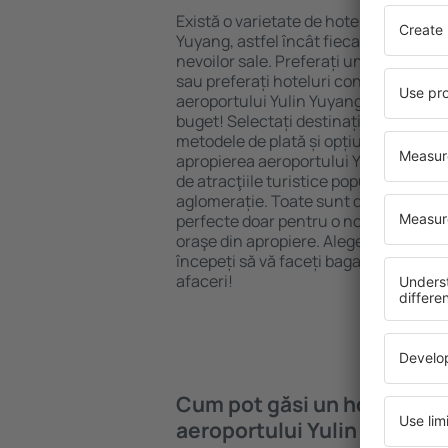
Există o varietate de hoteluri disponib
Yuyang, astfel încât fiecare turist poa
nevoilor sale. Preferați un hotel All-I
sau preferați hoteluri confortabile cu
aeroportului Yulin Yuyang puteți reze
buget! Selectați destinația şi standard
metodele de plată și opțiunile de anul
apropierea aeroportului Yulin Yuyang
de atracţiile turistice populare, cât ș
aglomerație. Toate sunt disponibile 
perfecte doar pentru o noapte, atunci c
oraşe din apropiere. Alegeți hotelul ca
începeți să vă faceți bagajele pentru 
afaceri!
Cum pot găsi un hotel în a
aeroportului Yulin Yuyang?