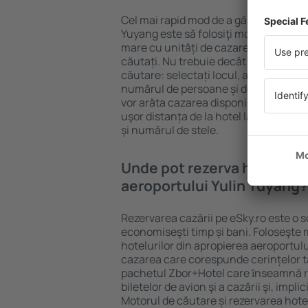
Cel mai rapid mod de a găsi un hotel l
Yuyang este să folosiţi motorul de cău
mare cu unități de cazare este garanț
căutați. Nu trebuie decât să completa
căutare: selectați locul, alegeți date
numărul de persoane și de camere şi g
vor arăta cazarea disponibilă în datel
uşor distanța de la hotel la aeroport,
și numărul de stele.
Unde pot rezerva hoteluri 
aeroportului Yulin Yuyang?
Rezervarea cazării pe eSky.ro este o so
economiseşti timp și bani. Foloseşte 
hotelurilor din apropierea aeroportulu
cazarea care corespunde cerințelor t
pachetul Zbor+Hotel care ȋnseamnă r
biletelor de avion şi a cazării şi, impl
Motorul de căutare și rezervarea hotel