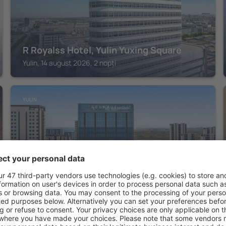
R Royalss Hotel, Yulin Yuxing Square
Yulin, 14 august 2026, 2 nopți
YULIN
Fairfield by Marriott Yulin
Yulin, 14 august 2026, 2 nopți