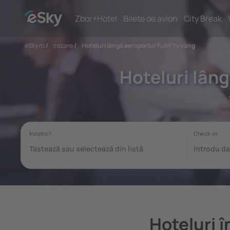
Zbor+Hotel
Bilete de avion
City Break
eSky.ro
/
cazare
/
Hoteluri lângă aeroportul Yulin Yuyang
Hoteluri lân
Hoteluri 