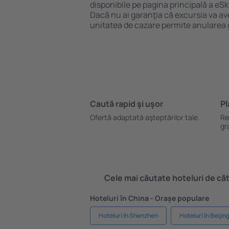
disponibile pe pagina principală a eSk
Dacă nu ai garanţia că excursia va ave
unitatea de cazare permite anularea 
Caută rapid şi uşor
Pl
Ofertă adaptată aşteptărilor tale.
Re
gr
Cele mai căutate hoteluri de cătr
Hoteluri în China - Orașe populare
Hoteluri în Shenzhen
Hoteluri în Beijin