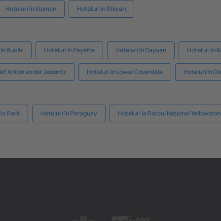
Hoteluri în Xiamen
Hoteluri în Shiyan
 în Rucăr
Hoteluri în Fayette
Hoteluri în Dayuan
Hoteluri în N
nkt Anton an der Jessnitz
Hoteluri în Lower Coverdale
Hoteluri în G
ric Park
Hoteluri în Paraguay
Hoteluri la Parcul Național Yellowsto