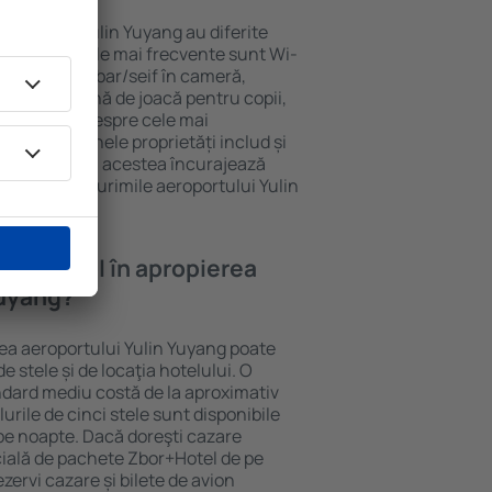
roportului Yulin Yuyang au diferite
ru oaspeți. Cele mai frecvente sunt Wi-
cu SPA, mini bar/seif în cameră,
at masa, zonă de joacă pentru copii,
informative despre cele mai
e din zonă. Unele proprietăți includ și
roport. Uneori, acestea încurajează
ice din ȋmprejurimile aeroportului Yulin
a un hotel în apropierea
Yuyang?
rea aeroportului Yulin Yuyang poate
e stele și de locaţia hotelului. O
ndard mediu costă de la aproximativ
urile de cinci stele sunt disponibile
pe noapte. Dacă doreşti cazare
cială de pachete Zbor+Hotel de pe
ezervi cazare și bilete de avion