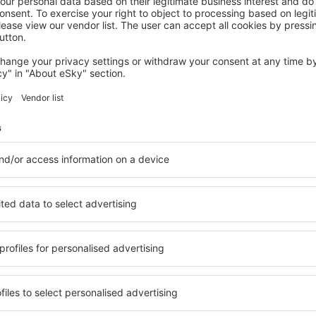
YULIN
Jinjiang Inn Select Yulin Shangjun Road
Yulin, 14 august 2026, 2 nopți
Vedeți mai multe oferte
ea aeroportului
Yulin Yuyang – 
hoteluri