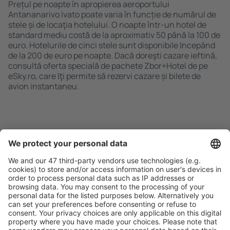
Prețul pe noapte în apropierea aeroportului
Antananarivo Ivato poate varia în funcție de numărul de
stele și de locaţia hotelului. O noapte într-un hotel de
standard mediu costă de la aproximativ 50 până la 100 de
euro. Hotelurile de cinci stele sunt disponibile ȋncepând
de la 200 de euro pe noapte. Dacă doreşti cazare ieftină,
consultă oferta specială de pachete Zbor+Hotel de pe
eSky.ro, care ȋţi permite să rezervi cazare și bilete de
avion instantaneu.
Caută rapid şi uşor
Ofertă adaptată aşteptărilor tale.
Planifică ȋn siguranţă
Rezervare fără griji cu opțiune gratuită de anulare.
Economiseşte mai mult