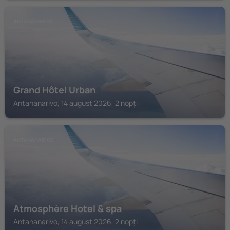
ANTANANARIVO
Grand Hôtel Urban
Antananarivo, 14 august 2026, 2 nopți
ANTANANARIVO
Atmosphère Hotel & spa
Antananarivo, 14 august 2026, 2 nopți