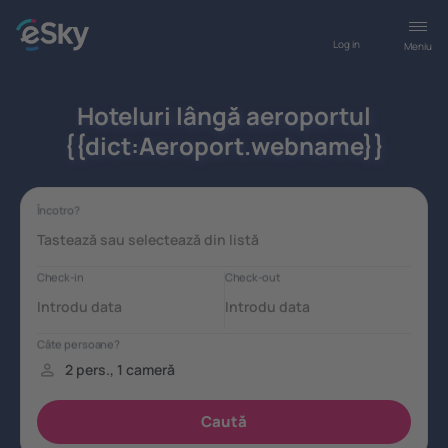
Log in
Meniu
Hoteluri lângă aeroportul
{{dict:Aeroport.webname}}