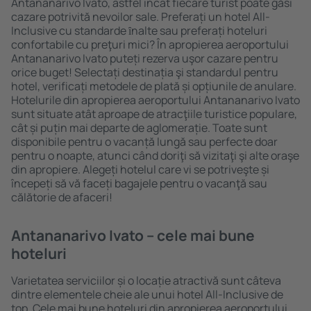
Antananarivo Ivato, astfel încât fiecare turist poate găsi
cazare potrivită nevoilor sale. Preferați un hotel All-
Inclusive cu standarde ȋnalte sau preferați hoteluri
confortabile cu preţuri mici? În apropierea aeroportului
Antananarivo Ivato puteți rezerva uşor cazare pentru
orice buget! Selectați destinația şi standardul pentru
hotel, verificați metodele de plată și opțiunile de anulare.
Hotelurile din apropierea aeroportului Antananarivo Ivato
sunt situate atât aproape de atracţiile turistice populare,
cât și puțin mai departe de aglomerație. Toate sunt
disponibile pentru o vacanță lungă sau perfecte doar
pentru o noapte, atunci când doriţi să vizitaţi şi alte oraşe
din apropiere. Alegeți hotelul care vi se potriveşte și
începeți să vă faceți bagajele pentru o vacanţă sau
călătorie de afaceri!
Antananarivo Ivato – cele mai bune
hoteluri
Varietatea serviciilor și o locație atractivă sunt câteva
dintre elementele cheie ale unui hotel All-Inclusive de
top. Cele mai bune hoteluri din apropierea aeroportului