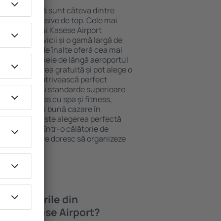
ocație atractivă sunt câteva dintre
tel All-Inclusive de top. Cele mai
a aeroportului Kasese Airport
ndard de servicii și o gamă largă de
re cu standarde înalte oferă cea mai
 atracţiile cheie de lângă aeroportul
folosi parcarea gratuită și pot alege o
are să se potrivească perfect
ca hotelurile cu standarde superioare
ne de wellness cu spa și fitness,
copii. Cea mai bună cazare în
ese Airport este alegerea perfectă
rsoane aflate ȋntr-o călătorie de
ompaniile care doresc să organizeze
 în hotelurile din
ului Kasese Airport?