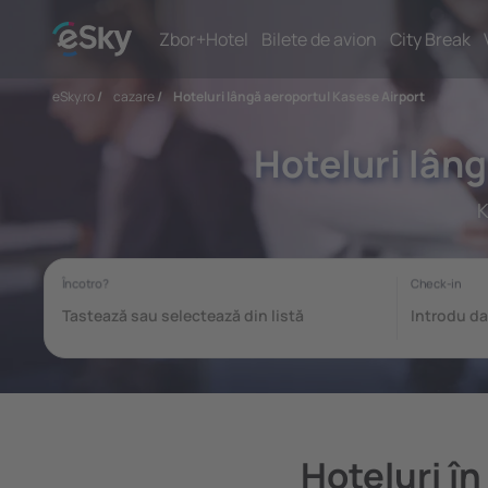
Zbor+Hotel
Bilete de avion
City Break
eSky.ro
/
cazare
/
Hoteluri lângă aeroportul Kasese Airport
Hoteluri lân
K
Hoteluri î