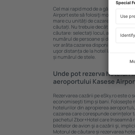
Cel mai rapid mod de a găsi un hotel 
Airport este să folosiţi motorul de cău
mare cu unități de cazare este garanț
căutați. Nu trebuie decât să completa
căutare: selectați locul, alegeți date
numărul de persoane și de camere şi g
vor arăta cazarea disponibilă în datel
uşor distanța de la hotel la aeroport,
și numărul de stele.
Unde pot rezerva hoteluri 
aeroportului Kasese Airpor
Rezervarea cazării pe eSky.ro este o so
economiseşti timp și bani. Foloseşte 
hotelurilor din apropierea aeroportulu
cazarea care corespunde cerințelor t
pachetul Zbor+Hotel care ȋnseamnă r
biletelor de avion şi a cazării şi, impl
Motorul de căutare și rezervarea hotel