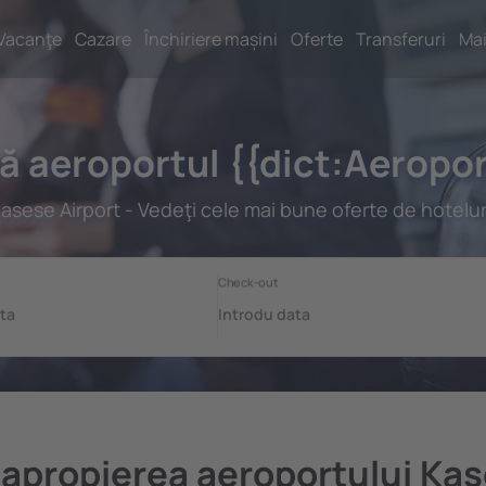
Vacanţe
Cazare
Închiriere mașini
Oferte
Transferuri
Mai
gă aeroportul {{dict:Aerop
asese Airport - Vedeţi cele mai bune oferte de hotelur
n apropierea aeroportului Kas