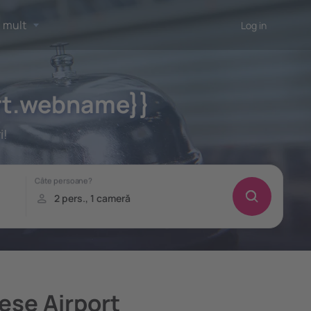
 mult
Log in
ort.webname}}
i!
ese Airport