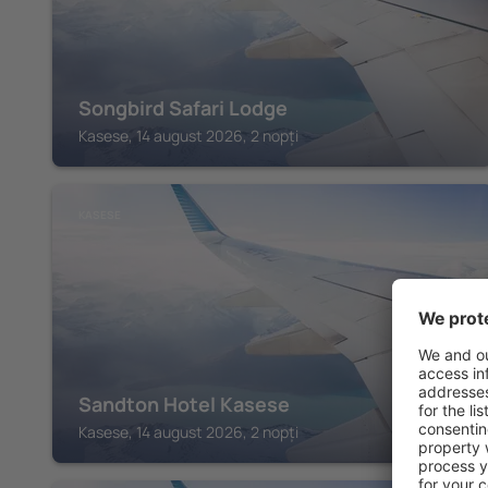
Songbird Safari Lodge
Kasese, 14 august 2026, 2 nopți
KASESE
Sandton Hotel Kasese
Kasese, 14 august 2026, 2 nopți