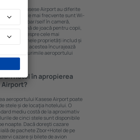
roportului Kasese Airport au diferite
ru oaspeți. Cele mai frecvente sunt Wi-
cu SPA, mini bar/seif în cameră,
at masa, zonă de joacă pentru copii,
informative despre cele mai
e din zonă. Unele proprietăți includ și
roport. Uneori, acestea încurajează
ice din ȋmprejurimile aeroportului
a un hotel în apropierea
 Airport?
rea aeroportului Kasese Airport poate
e stele și de locaţia hotelului. O
ndard mediu costă de la aproximativ
urile de cinci stele sunt disponibile
pe noapte. Dacă doreşti cazare
cială de pachete Zbor+Hotel de pe
ezervi cazare și bilete de avion