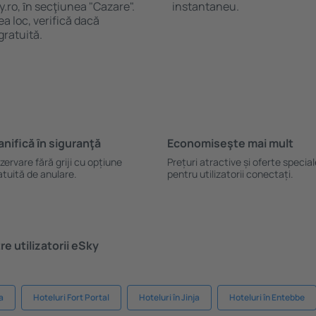
y.ro, ȋn secţiunea "Cazare".
instantaneu.
a loc, verifică dacă
gratuită.
anifică ȋn siguranţă
Economiseşte mai mult
zervare fără griji cu opțiune
Prețuri atractive și oferte specia
atuită de anulare.
pentru utilizatorii conectați.
e utilizatorii eSky
a
Hoteluri Fort Portal
Hoteluri în Jinja
Hoteluri în Entebbe