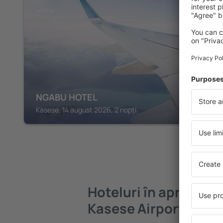
KASESE
NGABU HOTEL
Kasese, 14 august 2026, 2 nopți
Hoteluri în apropier
Kasese Airport