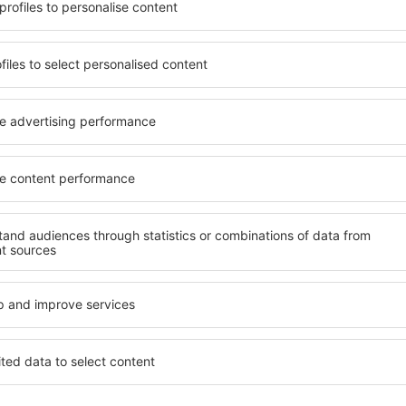
bile lângă aeoportul Kasese
Varietatea serviciilor și o l
te găsi cazare potrivită
elementele cheie ale unui ho
nclusive cu standarde ȋnalte
bune hoteluri din apropiere
 preţuri mici? În apropierea
garantează cel mai înalt sta
zerva uşor cazare pentru
facilități. Unitățile de caza
tandardul pentru hotel,
bună locație, în apropiere de
le de anulare. Hotelurile din
Kasese Airport. Oaspeții pot 
t sunt situate atât aproape
cameră sau un apartament c
i puțin mai departe de
nevoilor lor. Este probabil 
pentru o vacanță lungă sau
să ofere un meniu variat, zo
ând doriţi să vizitaţi şi alte
precum și activități pentru 
re vi se potriveşte și
apropierea aeroportului Kas
o vacanţă sau călătorie de
pentru cupluri, familii și pe
afaceri, precum și pentru c
ateliere pentru angajați.
propierea
Ce facilități voi găsi
t?
apropierea aeroport