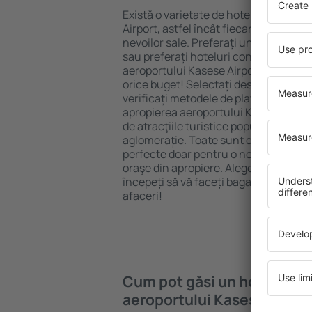
Există o varietate de hoteluri disponi
Airport, astfel încât fiecare turist poa
nevoilor sale. Preferați un hotel All-I
sau preferați hoteluri confortabile cu
aeroportului Kasese Airport puteți re
orice buget! Selectați destinația şi s
verificați metodele de plată și opțiuni
apropierea aeroportului Kasese Airpor
de atracţiile turistice populare, cât ș
aglomerație. Toate sunt disponibile 
perfecte doar pentru o noapte, atunci c
oraşe din apropiere. Alegeți hotelul ca
începeți să vă faceți bagajele pentru 
afaceri!
Cum pot găsi un hotel în a
aeroportului Kasese Airpor