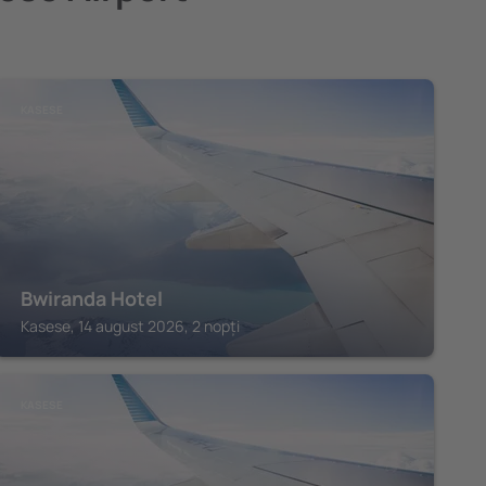
KASESE
Bwiranda Hotel
Kasese, 14 august 2026, 2 nopți
KASESE