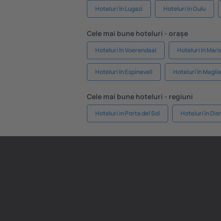
Hoteluri în Lugazi
Hoteluri în Gulu
Cele mai bune hoteluri - orașe
Hoteluri în Voerendaal
Hoteluri în Mar
Hoteluri în Espinavell
Hoteluri în Magli
Cele mai bune hoteluri - regiuni
Hoteluri in Porta del Sol
Hoteluri în Dis