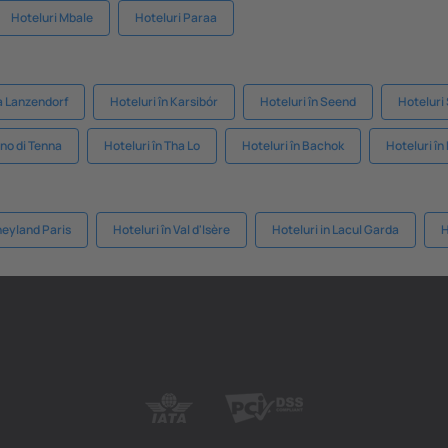
Hoteluri Mbale
Hoteluri Paraa
ia Lanzendorf
Hoteluri în Karsibór
Hoteluri în Seend
Hoteluri
ano di Tenna
Hoteluri în Tha Lo
Hoteluri în Bachok
Hoteluri în
neyland Paris
Hoteluri în Val d'Isère
Hoteluri in Lacul Garda
H