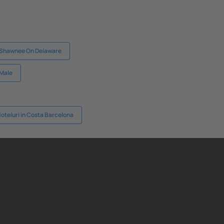
 Shawnee On Delaware
 Male
oteluri in Costa Barcelona