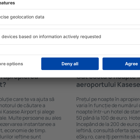
lângă aeroportul Kasese
Hotelurile din apropierea ae
tare a cazărilor eSky. Baza
standarde și facilități pent
ia că veți găsi ceea ce
Fi gratuit, zone de wellness 
ți câmpurile din motorul de
centru comercial, zonă de lu
le de check-in și check-out,
parcare gratuită și broșuri 
ata! Rezultatele căutării vă
interesante atracții turistic
e selectate. Puteți vedea
transferul de la și către ae
 metodele de plată acceptate
vizitarea obiectivelor turist
Kasese Airport.
în apropierea
Cât costă o noapte l
t?
aeroportului Kasese
luție care te va ajuta să
Prețul pe noapte în apropie
motorul de căutare a
varia în funcție de numărul d
i Kasese Airport și alege
noapte într-un hotel de sta
ale. Multe persoane au ales
50 până la 100 de euro. Hotel
ezervarea instantanee a
ȋncepând de la 200 de euro 
icit, economie de timp.
ieftină, consultă oferta spe
urilor ieftine sunt
eSky.ro, care ȋţi permite să r