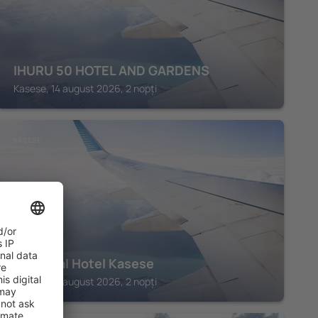
IHURU 50 HOTEL AND GARDENS
Kasese, 14 august 2026, 2 nopți
KASESE
TJ Global Hotel Kasese
Kasese, 14 august 2026, 2 nopți