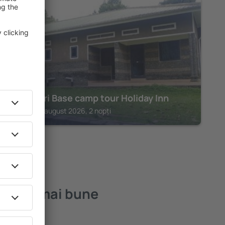
KASESE
Rwenzori Base camp tour Holiday Inn
Kasese, 14 august 2026, 2 nopți
– cele mai bune