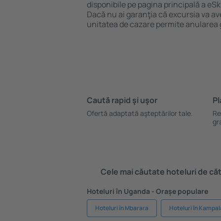
disponibile pe pagina principală a eSk
Dacă nu ai garanţia că excursia va ave
unitatea de cazare permite anularea 
Caută rapid şi uşor
Pl
Ofertă adaptată aşteptărilor tale.
Re
gr
Cele mai căutate hoteluri de cătr
Hoteluri în Uganda - Orașe populare
Hoteluri în Mbarara
Hoteluri în Kampal