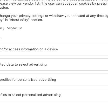
KASESE
BWIRANDA HOTEL
Kasese, 14 august 2026, 2 nopți
Vedeți mai multe oferte
ea aeroportului
Kasese Airport 
hoteluri