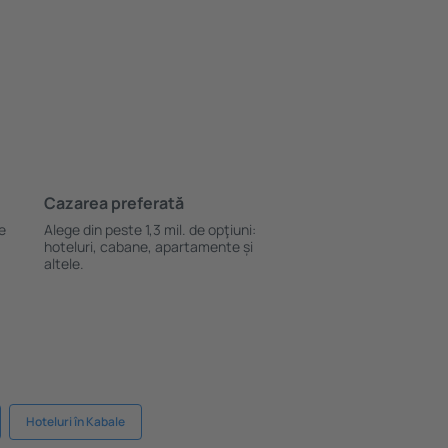
Cazarea preferată
le
Alege din peste 1,3 mil. de opţiuni:
hoteluri, cabane, apartamente și
altele.
Hoteluri în Kabale