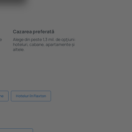
Cazarea preferată
le
Alege din peste 1,3 mil. de opţiuni:
hoteluri, cabane, apartamente și
altele.
rne
Hoteluri în Flaxton