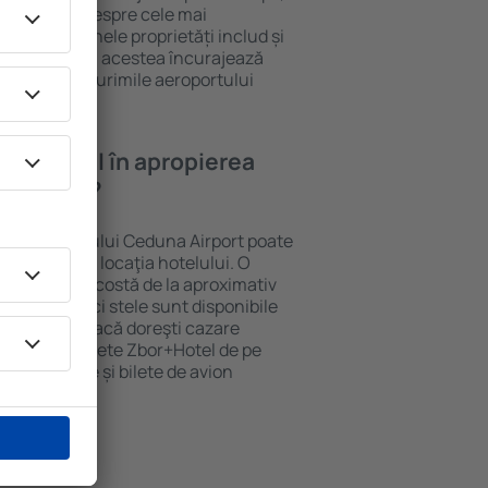
informative despre cele mai
e din zonă. Unele proprietăți includ și
roport. Uneori, acestea încurajează
ice din ȋmprejurimile aeroportului
a un hotel în apropierea
 Airport?
rea aeroportului Ceduna Airport poate
e stele și de locaţia hotelului. O
ndard mediu costă de la aproximativ
urile de cinci stele sunt disponibile
pe noapte. Dacă doreşti cazare
cială de pachete Zbor+Hotel de pe
ezervi cazare și bilete de avion