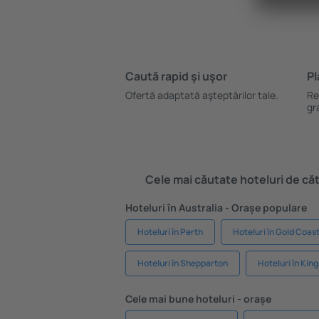
Caută rapid şi uşor
Pl
Ofertă adaptată aşteptărilor tale.
Re
gr
Cele mai căutate hoteluri de cătr
Hoteluri în Australia - Orașe populare
Hoteluri în Perth
Hoteluri în Gold Coas
Hoteluri în Shepparton
Hoteluri în Kin
Cele mai bune hoteluri - orașe