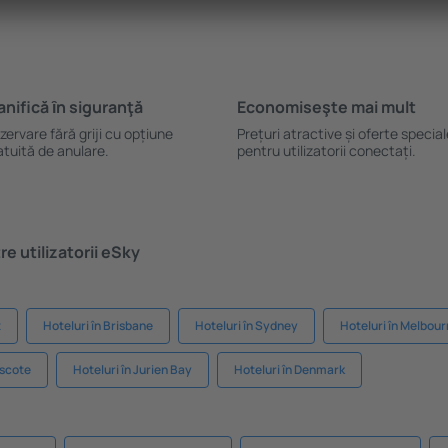
anifică ȋn siguranţă
Economiseşte mai mult
zervare fără griji cu opțiune
Prețuri atractive și oferte specia
atuită de anulare.
pentru utilizatorii conectați.
e utilizatorii eSky
t
Hoteluri în Brisbane
Hoteluri în Sydney
Hoteluri în Melbou
gscote
Hoteluri în Jurien Bay
Hoteluri în Denmark