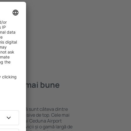
– cele mai bune
ocație atractivă sunt câteva dintre
tel All-Inclusive de top. Cele mai
a aeroportului Ceduna Airport
ndard de servicii și o gamă largă de