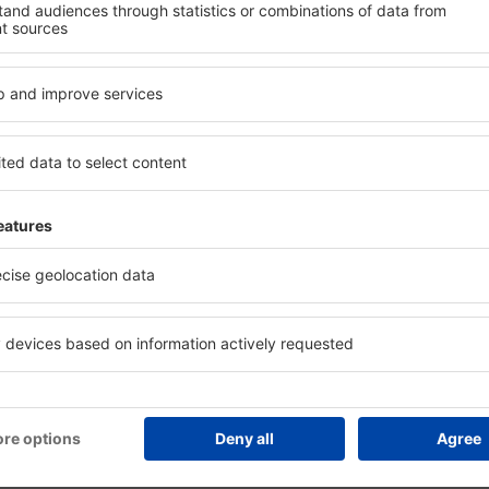
le de check-in și check-out,
parcare gratuită și broșuri 
ata! Rezultatele căutării vă
interesante atracții turistic
e selectate. Puteți vedea
transferul de la și către ae
 metodele de plată acceptate
vizitarea obiectivelor turist
Ceduna Airport.
în apropierea
Cât costă o noapte l
rt?
aeroportului Ceduna
luție care te va ajuta să
Prețul pe noapte în apropie
motorul de căutare a
varia în funcție de numărul d
ui Ceduna Airport și alege
noapte într-un hotel de sta
ale. Multe persoane au ales
50 până la 100 de euro. Hotel
ezervarea instantanee a
ȋncepând de la 200 de euro 
icit, economie de timp.
ieftină, consultă oferta spe
urilor ieftine sunt
eSky.ro, care ȋţi permite să r
y.ro, ȋn secţiunea "Cazare".
instantaneu.
a loc, verifică dacă
gratuită.