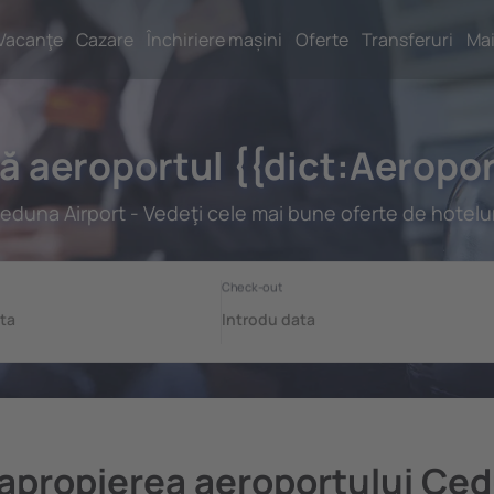
Vacanţe
Cazare
Închiriere mașini
Oferte
Transferuri
Mai
gă aeroportul {{dict:Aerop
eduna Airport - Vedeţi cele mai bune oferte de hotelur
 apropierea aeroportului Ce