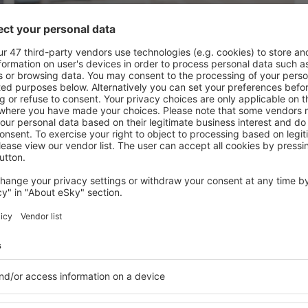
Ceduna Foreshore Hotel Motel
Ceduna, 14 august 2026, 2 nopți
Vedeți mai multe oferte
ea aeroportului
Ceduna Airport 
hoteluri
ibile lângă aeoportul Ceduna
Varietatea serviciilor și o l
te găsi cazare potrivită
elementele cheie ale unui ho
nclusive cu standarde ȋnalte
bune hoteluri din apropiere
 preţuri mici? În apropierea
garantează cel mai înalt sta