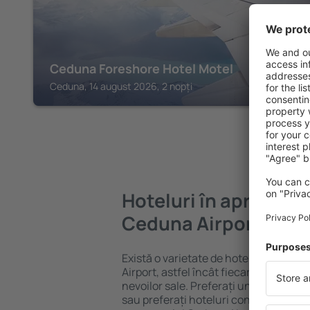
Ceduna Foreshore Hotel Motel
Ceduna, 14 august 2026, 2 nopți
Hoteluri în apropier
Ceduna Airport
Există o varietate de hoteluri dispon
Airport, astfel încât fiecare turist poa
nevoilor sale. Preferați un hotel All-I
sau preferați hoteluri confortabile cu