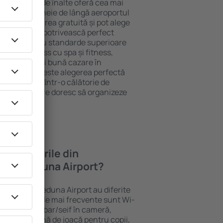
re cu standarde înalte oferă cea mai
 atracţiile cheie de lângă aeroportul
 folosi parcarea gratuită și pot alege
 care să se potrivească perfect
ca hotelurile cu standarde superioare
ne de wellness cu spa și fitness,
copii. Cea mai bună cazare în
una Airport este alegerea perfectă
rsoane aflate ȋntr-o călătorie de
ompaniile care doresc să organizeze
 în hotelurile din
ului Ceduna Airport?
roportului Ceduna Airport au diferite
ru oaspeți. Cele mai frecvente sunt Wi-
cu SPA, mini bar/seif în cameră,
at masa, zonă de joacă pentru copii,