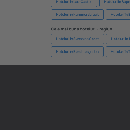
Hoteluri în Lac-Castor
Hoteluri în Sop
Hoteluri în Kummersbruck
Hoteluri în
Cele mai bune hoteluri - regiuni
Hoteluri în Sunshine Coast
Hoteluri in
Hoteluri în Berchtesgaden
Hoteluri în 