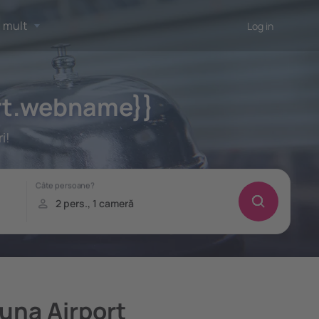
 mult
Log in
ort.webname}}
i!
duna Airport