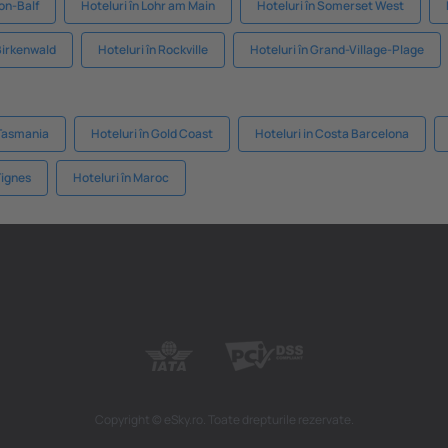
ron-Balf
Hoteluri în Lohr am Main
Hoteluri în Somerset West
 Birkenwald
Hoteluri în Rockville
Hoteluri în Grand-Village-Plage
 Tasmania
Hoteluri în Gold Coast
Hoteluri in Costa Barcelona
Tignes
Hoteluri în Maroc
Copyright © eSky.ro. Toate drepturile rezervate.