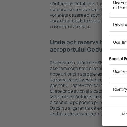
căutare: selectați locul, alegeți date
numărul de persoane și de camere şi g
vor arăta cazarea disponibilă în datel
uşor distanța de la hotel la aeroport,
și numărul de stele.
Unde pot rezerva hoteluri 
aeroportului Ceduna Airpo
Rezervarea cazării pe eSky.ro este o so
economiseşti timp și bani. Foloseşte 
hotelurilor din apropierea aeroportul
cazarea care corespunde cerințelor t
pachetul Zbor+Hotel care ȋnseamnă r
biletelor de avion şi a cazării şi, impl
Motorul de căutare și rezervarea hotel
disponibile pe pagina principală a eSk
Dacă nu ai garanţia că excursia va ave
unitatea de cazare permite anularea 