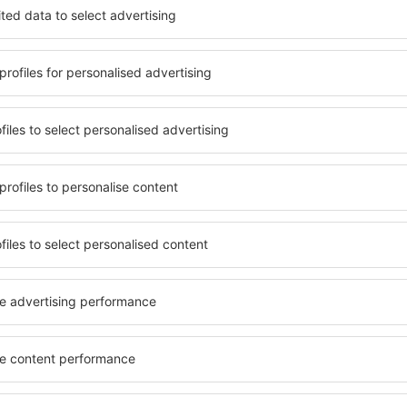
ezerva uşor cazare pentru
facilități. Unitățile de caza
tandardul pentru hotel,
bună locație, în apropiere de
le de anulare. Hotelurile din
Ceduna Airport. Oaspeții pot
rt sunt situate atât aproape
o cameră sau un apartament
i puțin mai departe de
nevoilor lor. Este probabil 
pentru o vacanță lungă sau
să ofere un meniu variat, zo
ând doriţi să vizitaţi şi alte
precum și activități pentru 
re vi se potriveşte și
apropierea aeroportului Ced
o vacanţă sau călătorie de
pentru cupluri, familii și pe
afaceri, precum și pentru c
ateliere pentru angajați.
propierea
Ce facilități voi găsi
rt?
apropierea aeroport
 lângă aeroportul Ceduna
Hotelurile din apropierea ae
tare a cazărilor eSky. Baza
standarde și facilități pent
ia că veți găsi ceea ce
Fi gratuit, zone de wellness 
ți câmpurile din motorul de
centru comercial, zonă de lu