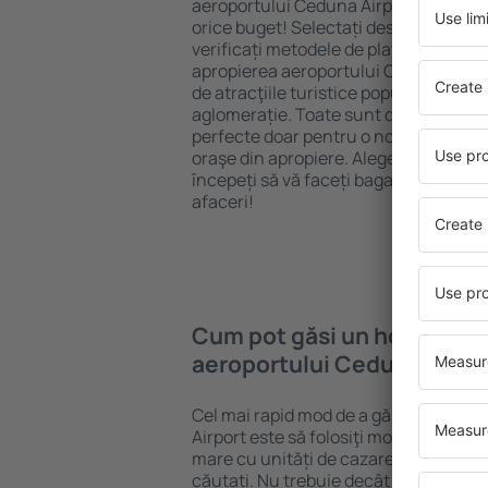
aeroportului Ceduna Airport puteți r
orice buget! Selectați destinația şi s
verificați metodele de plată și opțiuni
apropierea aeroportului Ceduna Airpo
de atracţiile turistice populare, cât ș
aglomerație. Toate sunt disponibile 
perfecte doar pentru o noapte, atunci c
oraşe din apropiere. Alegeți hotelul ca
începeți să vă faceți bagajele pentru 
afaceri!
Cum pot găsi un hotel în a
aeroportului Ceduna Airpo
Cel mai rapid mod de a găsi un hotel
Airport este să folosiţi motorul de cău
mare cu unități de cazare este garanț
căutați. Nu trebuie decât să completa