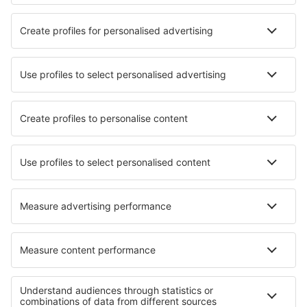
Hoteluri în Sanremo
Cele mai bune hoteluri - orașe
Hoteluri în Cardenas
Hoteluri în Ortaffa
Hoteluri în Vlychada
Hoteluri în Ventspils
Hoteluri în Uttum
Hoteluri în Mogarraz
Hoteluri în Bom Jesus Da Lapa
Hoteluri în Nistertal
Hoteluri în Baiculesti
Hoteluri în Saint-Denis-le-Ferment
Cele mai bune hoteluri - regiuni
Hoteluri in Val di Sole
Hoteluri in Toscana
Hoteluri in Friuli-Veneția Giulia
Hoteluri in Dolomites
Hoteluri in Val di Fiemme
Hoteluri in Riviera Marii Negre