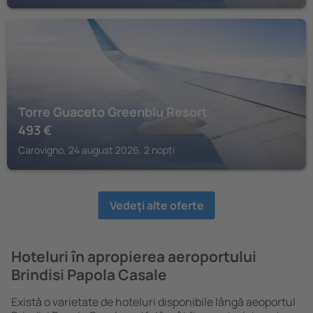
CAROVIGNO
Torre Guaceto Greenblu Resort
493
€
Carovigno, 24 august 2026, 2 nopți
Vedeţi alte oferte
Hoteluri în apropierea aeroportului
Brindisi Papola Casale
Există o varietate de hoteluri disponibile lângă aeoportul