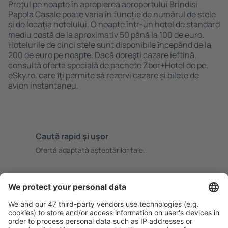
Prețul pe noapte în apropierea aeroportului Brindisi
Papola Casale poate varia în funcție de numărul de stele
și de locaţia hotelului. O noapte într-un hotel de standard
mediu costă de la aproximativ 50 până la 100 de euro.
Hotelurile de cinci stele sunt disponibile ȋncepând de la
200 de euro pe noapte. Dacă doreşti cazare ieftină,
consultă oferta specială de pachete Zbor+Hotel de pe
eSky.ro, care ȋţi permite să rezervi cazare și bilete de
avion instantaneu.
Caută rapid şi uşor
Ofertă adaptată aşteptărilor tale.
Planifică ȋn siguranţă
Rezervare fără griji cu opțiune gratuită de anulare.
Economiseşte mai mult