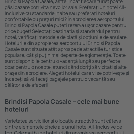
Brindisi Papola Casale, astfel încât fiecare turist poate
găsi cazare potrivită nevoilor sale. Preferați un hotel All-
Inclusive cu standarde ȋnalte sau preferați hoteluri
confortabile cu preţuri mici? În apropierea aeroportului
Brindisi Papola Casale puteți rezerva uşor cazare pentru
orice buget! Selectați destinația şi standardul pentru
hotel, verificați metodele de plată și opțiunile de anulare.
Hotelurile din apropierea aeroportului Brindisi Papola
Casale sunt situate atât aproape de atracţiile turistice
populare, cât și puțin mai departe de aglomerație. Toate
sunt disponibile pentru o vacanță lungă sau perfecte
doar pentru o noapte, atunci când doriţi să vizitaţi şi alte
oraşe din apropiere. Alegeți hotelul care vi se potriveşte și
începeți să vă faceți bagajele pentru o vacanţă sau
călătorie de afaceri!
Brindisi Papola Casale – cele mai bune
hoteluri
Varietatea serviciilor și o locație atractivă sunt câteva
dintre elementele cheie ale unui hotel All-Inclusive de
top. Cele mai bune hoteluri din apropierea aeroportului