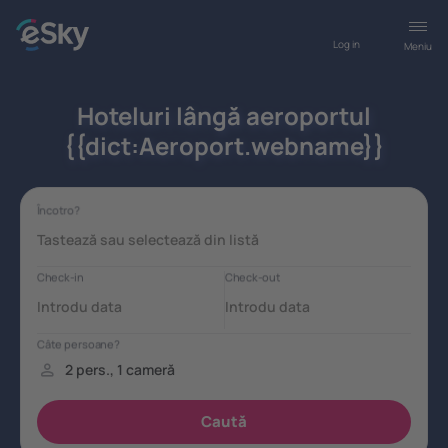
Log in
Meniu
Hoteluri lângă aeroportul
{{dict:Aeroport.webname}}