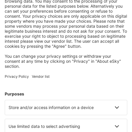
Prețuri atractive și oferte speciale pentru utilizatorii
conectați.
Cazarea preferată
Alege din peste 1,3 mil. de opţiuni: hoteluri, cabane,
apartamente și altele.
Cele mai căutate hoteluri de către utilizatorii eSky
Hoteluri în Italia - Orașe populare
Hoteluri în Palermo
Hoteluri în Florenţa
Hoteluri în Napoli
Hoteluri în Milano
Hoteluri în Roma
Hoteluri în Finale Ligure
Hoteluri în Budoni
Hoteluri în Stresa
Hoteluri în Assisi