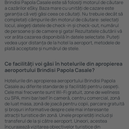
Brindisi Papola Casale este să folosiţi motorul de căutare
a cazărilor eSky. Baza mare cu unități de cazare este
garanția că veți găsi ceea ce căutați. Nu trebuie decât să
completați câmpurile din motorul de căutare: selectați
locul, alegeți datele de check-in și check-out, numărul
de persoane și de camere şi gata! Rezultatele căutării vă
vor arăta cazarea disponibilă în datele selectate. Puteți
vedea uşor distanța de la hotel la aeroport, metodele de
plată acceptate și numărul de stele.
Ce facilități voi găsi în hotelurile din apropierea
aeroportului Brindisi Papola Casale?
Hotelurile din apropierea aeroportului Brindisi Papola
Casale au diferite standarde și facilități pentru oaspeți.
Cele mai frecvente sunt Wi-Fi gratuit, zone de wellness
cu SPA, mini bar/seif în cameră, centru comercial, zonă
de luat masa, zonă de joacă pentru copii, parcare gratuită
și broșuri informative despre cele mai interesante
atracții turistice din zonă. Unele proprietăți includ și
transferul de la și către aeroport. Uneori, acestea
încurajează vizitarea obiectivelor turistice din