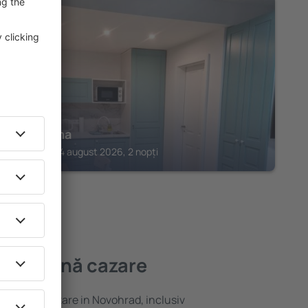
NOVOHRAD
Ako doma
Lucenec, 14 august 2026, 2 nopți
 mai bună cazare
variată de cazare in Novohrad, inclusiv