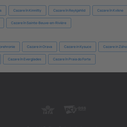
s
Cazare în Kinnitty
Cazare în Reykjahlid
Cazare în Kvikne
Cazare în Sainte-Beuve-en-Rivière
orehronie
Cazare in Orava
Cazare in Kysuce
Cazare in Záho
Cazare în Everglades
Cazare în Praia do Forte