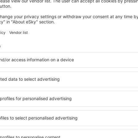
NOVOHRAD
Rent-a-Fairytale Tent "Kukucka" with
private sanitary facilities - Natural
Slovakia
Dolná Strehová, 14 august 2026, 2 nopți
Vedeţi mai multe oferte in Novohrad
Novohrad – cea
azare pentru fiecare buget
Puteți alege dintr-o ofertă 