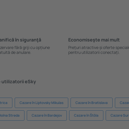
anifică ȋn siguranţă
Economiseşte mai mult
zervare fără griji cu opțiune
Prețuri atractive și oferte specia
atuită de anulare.
pentru utilizatorii conectați.
utilizatorii eSky
trica
Cazare în Liptovsky Mikulas
Cazare în Bratislava
Cazar
Dolna Streda
Cazare în Bardejov
Cazare în Štôla
Cazare Su