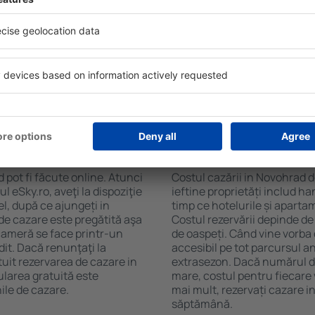
soane, motorul de căutare va
de numărul de stele. Oaspeț
n Novohrad. Filtrarea
chicinetă, balcon, aer condi
tăţii, numărul de stele,
ceaiului şi a cafelei, prosoap
e centru și opțiunea de
avea parcare gratuită, pot 
t mai ușoară. Astfel veți
alege un hotel cu piscină. Î
 câteva minute. În funcție
la proprietăți care oferă tra
erva doar cazare sau un
n Novohrad?
Cât costă cazarea i
 pot fi făcute online. Atunci
Costul cazării in Novohrad d
 eSky.ro, aveţi la dispoziţie
ieftine proprietăți includ ha
el, după ce ajungeți in
timp ce hotelurile și aparta
de cazare este pregătită aşa
Costul rezervării depinde de
 cameră se face printr-un
de oaspeți. Când vine vorba
dit. Dacă renunţaţi la
accesibil pe tot parcursul an
tuit rezervarea de cazare in
extrasezon. Dacă numărul d
larea gratuită este
mare, costul pentru fiecare 
ile de cazare.
mai mult, rezervați cazare 
săptămână.