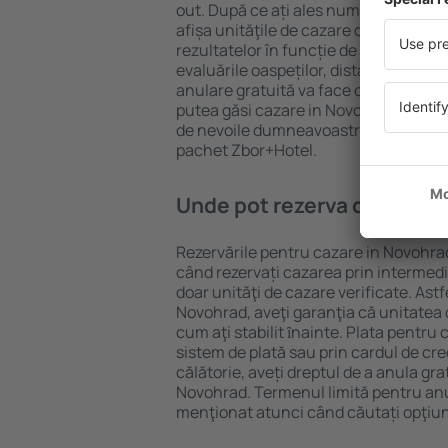
out. După ce ați ales numărul de per
afișa unităţile de cazare disponibile i
rezultatelor în funcție de tipul proprie
evaluările oaspeților, distanța față d
anulare gratuită va face căutarea mul
putea găsi cazare in Novohrad în doar
de nevoile dumneavoastră, puteți rez
pachet Zbor+Hotel.
Unde pot rezerva cazare i
Rezervările pentru cazare in Novohrad
când rezervați cazarea prin intermediul
doar unităţi de cazare verificate. Astf
Novohrad, aveţi garanţia că unitatea 
cum aţi stabilit ȋnainte. Plata pentru
sistem de plată sau prin cardul de cre
călătorie, aveți dreptul de a anula gra
Novohrad. Termenul limită pentru anu
menţionat atunci când căutați opţiun