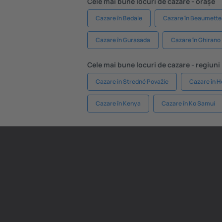
Cele mai bune locuri de cazare - orașe
Cazare în Bedale
Cazare în Beaumette
Cazare în Gurasada
Cazare în Ghirano
Cele mai bune locuri de cazare - regiuni
Cazare in Stredné Považie
Cazare în H
Cazare în Kenya
Cazare în Ko Samui