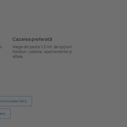
Cazarea preferată
le
Alege din peste 1,3 mil. de opţiuni:
hoteluri, cabane, apartamente și
altele.
e în Vysoke Tatry
rany