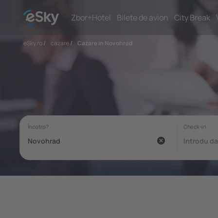
Zbor+Hotel
Bilete de avion
City Break
eSky.ro
/
cazare
/
Cazare in Novohrad