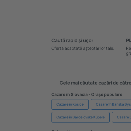
Caută rapid şi uşor
Pl
Ofertă adaptată aşteptărilor tale.
Re
gr
Cele mai căutate cazări de către 
Cazare în Slovacia - Orașe populare
Cazare în Kosice
Cazare în Banska Bys
Cazare în Bardejovské Kúpele
Cazare 