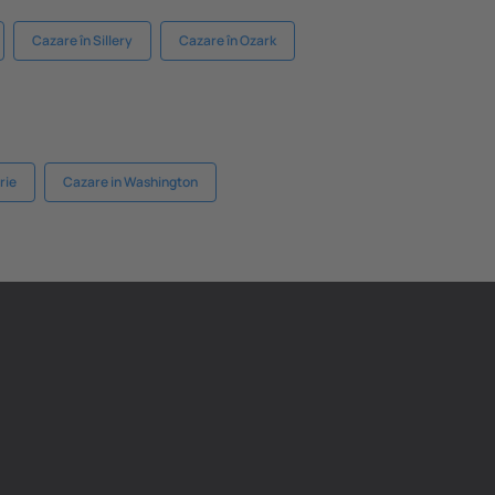
Cazare în Sillery
Cazare în Ozark
rie
Cazare in Washington