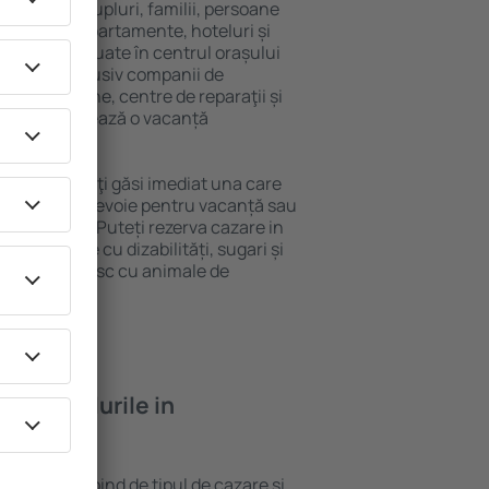
 persoană, cupluri, familii, persoane
i pot sta în apartamente, hoteluri și
e și sunt situate în centrul orașului
propiere, inclusiv companii de
blic, magazine, centre de reparaţii și
acţie, garantează o vacanță
 Novohrad, veţi găsi imediat una care
 tot ce aveți nevoie pentru vacanță sau
nația aleasă. Puteți rezerva cazare in
 persoanele cu dizabilități, sugari și
care călătoresc cu animale de
feră hotelurile in
n Novohrad depind de tipul de cazare și