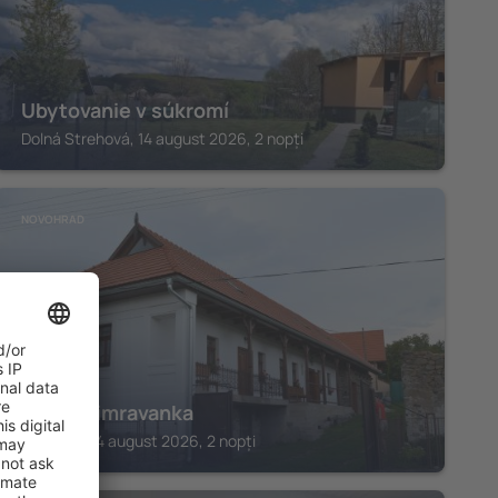
Ubytovanie v súkromí
Dolná Strehová, 14 august 2026, 2 nopți
NOVOHRAD
Chata Timravanka
Lucenec, 14 august 2026, 2 nopți