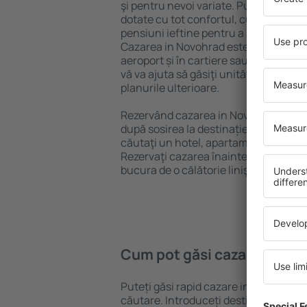
şi pentru nevoi variate. Puteți benefic
dotate cu tot confortul, cu numeroase 
pensiuni ieftine pentru a sta câteva zi
Cazarea in Novohrad este disponibilă 
aeroport și în cartiere sau regiuni ma
vă va ajuta să găsiţi unităţi de cazare 
planurile ulterioare.
Rezervând cazarea in Novohrad mai d
după sosirea la destinație vă puteţi rel
căutaţi un hotel, apartament sau altă
Rezervaţi cazarea înainte de călătoria
bucura de o călătorie liniştită.
Cum pot găsi cazare in No
Puteți găsi rapid cazare in Novohrad 
căutare. Introduceți destinația și dat