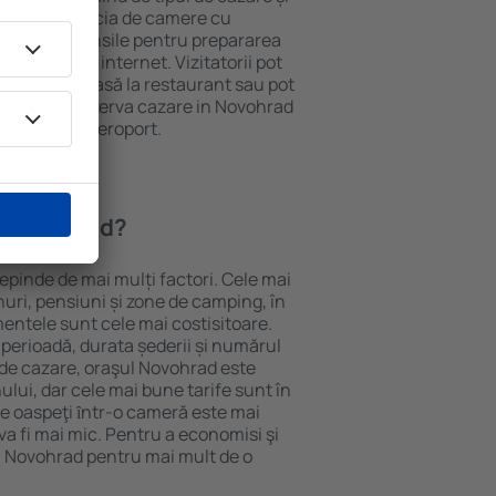
ii pot beneficia de camere cu
ționat, ustensile pentru prepararea
e și acces la internet. Vizitatorii pot
comanda o masă la restaurant sau pot
n plus, pot rezerva cazare in Novohrad
nsport de la aeroport.
n Novohrad?
epinde de mai mulți factori. Cele mai
nuri, pensiuni și zone de camping, în
mentele sunt cele mai costisitoare.
 perioadă, durata șederii și numărul
 de cazare, oraşul Novohrad este
ului, dar cele mai bune tarife sunt în
e oaspeţi ȋntr-o cameră este mai
va fi mai mic. Pentru a economisi şi
in Novohrad pentru mai mult de o