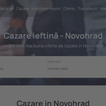
Vacanţe
Cazare
Închiriere mașini
Oferte
Transferuri
Mai
Cazare ieftină - Novohrad
Vedeţi cele mai bune oferte de cazare in Novohrad!
Cazare in Novohrad