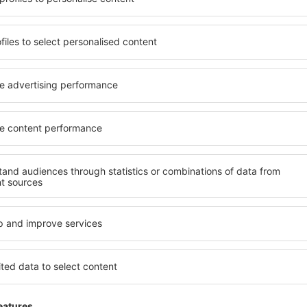
ia de proprietăți spațioase,
proprietăți pentru o singură
facilități, precum și de
ȋn vârstă și grupuri. Oaspeţi
le în timpul unui city break.
pensiuni care oferă intimitat
în centrul orașului, lângă
Novohrad. Facilitățile din a
i puțin populare. Acest lucru
închirieri auto, transport pu
în funcție de nevoi și de
locuri de relaxare sau distr
extraordinară.
evreme, aveți garanţia că
Dacă doriţi cazare de lux in
axa, fără a fi nevoie să
să se potrivească. Veți găsi
 unitate de cazare.
călătoria de afaceri la desti
 spre Novohrad și vă veţi
Novohrad cu facilități pentru
copii, precum și pentru cei 
companie.
vohrad?
Ce fel de facilităţi o
Novohrad?
folosind un motor de
ele de check-in și check-
Facilitățile proprietăţilor i