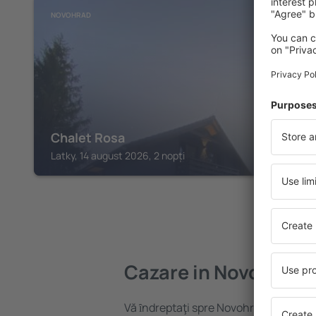
NOVOHRAD
Chalet Rosa
Latky, 14 august 2026, 2 nopți
Cazare in Novohrad
Vă ȋndreptaţi spre Novohrad? Găsiți c