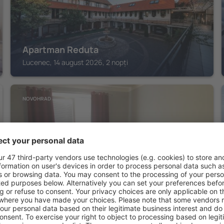
Apartman Reduta
Lucenec, 14 august 2026, 2 nopți
NOVOHRAD
Apartman BEA, SNP 12 Veľký Krtíš
Dolná Strehová, 14 august 2026, 2 nopți