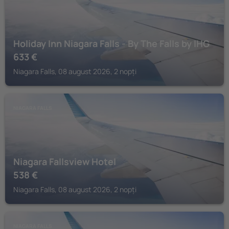
Holiday Inn Niagara Falls - By The Falls by IHG
633
€
Niagara Falls, 08 august 2026, 2 nopți
NIAGARA FALLS
Niagara Fallsview Hotel
538
€
Niagara Falls, 08 august 2026, 2 nopți
NIAGARA FALLS