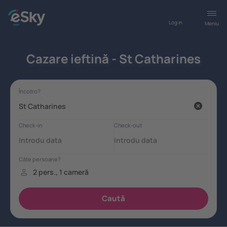
Log in
Meniu
Cazare ieftină - St Catharines