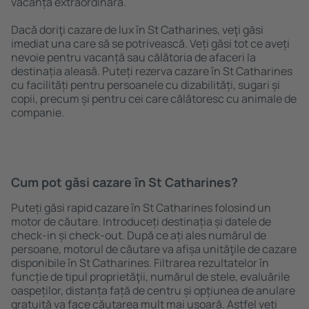
vacanță extraordinară.
Dacă doriţi cazare de lux în St Catharines, veţi găsi
imediat una care să se potrivească. Veți găsi tot ce aveți
nevoie pentru vacanță sau călătoria de afaceri la
destinația aleasă. Puteți rezerva cazare în St Catharines
cu facilități pentru persoanele cu dizabilități, sugari și
copii, precum și pentru cei care călătoresc cu animale de
companie.
Cum pot găsi cazare în St Catharines?
Puteți găsi rapid cazare în St Catharines folosind un
motor de căutare. Introduceți destinația și datele de
check-in și check-out. După ce ați ales numărul de
persoane, motorul de căutare va afișa unităţile de cazare
disponibile în St Catharines. Filtrarea rezultatelor în
funcție de tipul proprietăţii, numărul de stele, evaluările
oaspeților, distanța față de centru și opțiunea de anulare
gratuită va face căutarea mult mai ușoară. Astfel veți