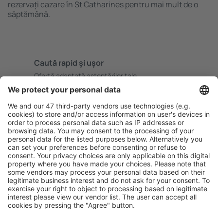
rezervați cazare în St Catharines pentru mai mult de o
săptămână.
Caută rapid şi uşor
Ofertă adaptată aşteptărilor tale.
Planifică ȋn siguranţă
Rezervare fără griji cu opțiune gratuită de anulare.
Economiseşte mai mult
Prețuri atractive și oferte speciale pentru utilizatorii
conectați.
Cazarea preferată
Alege din peste 1,3 mil. de opţiuni: hoteluri, cabane,
apartamente și altele.