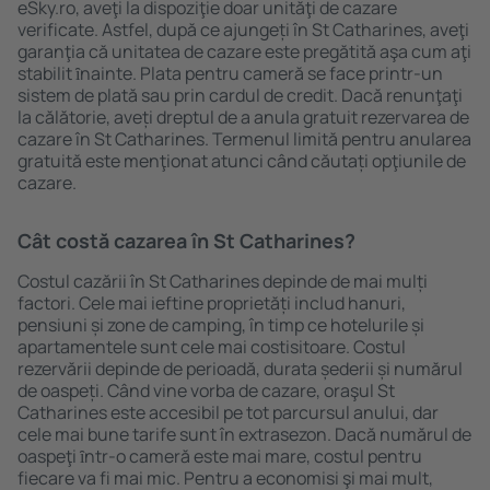
eSky.ro, aveţi la dispoziţie doar unităţi de cazare
verificate. Astfel, după ce ajungeți în St Catharines, aveţi
garanţia că unitatea de cazare este pregătită aşa cum aţi
stabilit ȋnainte. Plata pentru cameră se face printr-un
sistem de plată sau prin cardul de credit. Dacă renunţaţi
la călătorie, aveți dreptul de a anula gratuit rezervarea de
cazare în St Catharines. Termenul limită pentru anularea
gratuită este menţionat atunci când căutați opţiunile de
cazare.
Cât costă cazarea în St Catharines?
Costul cazării în St Catharines depinde de mai mulți
factori. Cele mai ieftine proprietăți includ hanuri,
pensiuni și zone de camping, în timp ce hotelurile și
apartamentele sunt cele mai costisitoare. Costul
rezervării depinde de perioadă, durata șederii și numărul
de oaspeți. Când vine vorba de cazare, oraşul St
Catharines este accesibil pe tot parcursul anului, dar
cele mai bune tarife sunt în extrasezon. Dacă numărul de
oaspeţi ȋntr-o cameră este mai mare, costul pentru
fiecare va fi mai mic. Pentru a economisi şi mai mult,