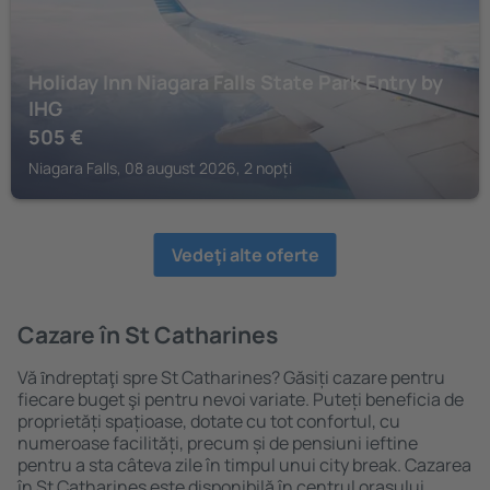
Holiday Inn Niagara Falls State Park Entry by
IHG
505
€
Niagara Falls, 08 august 2026, 2 nopți
Vedeţi alte oferte
Cazare în St Catharines
Vă ȋndreptaţi spre St Catharines? Găsiți cazare pentru
fiecare buget şi pentru nevoi variate. Puteți beneficia de
proprietăți spațioase, dotate cu tot confortul, cu
numeroase facilități, precum și de pensiuni ieftine
pentru a sta câteva zile în timpul unui city break. Cazarea
în St Catharines este disponibilă în centrul orașului,