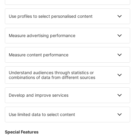
Cazare în Roder
Cazare în Euskirchen
Cazare în Castello delle Forme
Cazare în Iğdır
Cazare în Legazpia
Cazare în Asensbruk
Cazare în Genneville
Cazare în Mänttä
Cele mai bune locuri de cazare - regiuni
Cazare in Insula Prințului Edward
Cazare în Parcul Național Jasper
Cazare în Parcul Național Banff
Cazare în Lituania
Cazare în El Salvador
Cazare în Katschberg/ Rennweg
Cazare Ruse province
Cazare on Phi Phi Islands