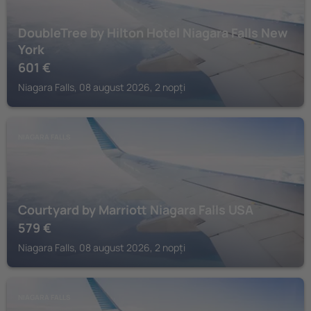
DoubleTree by Hilton Hotel Niagara Falls New
York
601
€
Niagara Falls, 08 august 2026, 2 nopți
NIAGARA FALLS
Courtyard by Marriott Niagara Falls USA
579
€
Niagara Falls, 08 august 2026, 2 nopți
NIAGARA FALLS