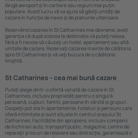
lângă aeroport și în cartiere sau regiuni mai puțin
populare. Acest lucru vă va ajuta să găsiţi unităţi de
cazare în funcție de nevoi și de planurile ulterioare.
Rezervând cazarea în St Catharines mai devreme, aveți
garanţia că după sosirea la destinație vă puteţi relaxa,
fără a fi nevoie să căutaţi un hotel, apartament sau altă
unitate de cazare. Rezervaţi cazarea înainte de călătoria
spre St Catharines și vă veţi bucura de o călătorie
liniştită.
St Catharines – cea mai bună cazare
Puteți alege dintr-o ofertă variată de cazare în St
Catharines, inclusiv proprietăți pentru o singură
persoană, cupluri, familii, persoane ȋn vârstă și grupuri.
Oaspeţii pot sta în apartamente, hoteluri și pensiuni care
oferă intimitate și sunt situate în centrul orașului St
Catharines. Facilitățile din apropiere, inclusiv companii
de închirieri auto, transport public, magazine, centre de
reparaţii și locuri de relaxare sau distracţie, garantează o