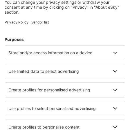
Cele mai căutate cazări de către utilizatorii eSky
Cazare în Canada - Orașe populare
Cazare în Vancouver
Cazare în Calgary
Cazare în Edmonton (AB)
Cazare în Toronto
Cazare în Montreal
Cazare în Coquitlam
Cazare în Labelle
Cazare în Lac-Superieur
Cazare în Bedford
Cazare în Dieppe
Cele mai bune locuri de cazare - orașe
Cazare în Lakemoor
Cazare în Lienden