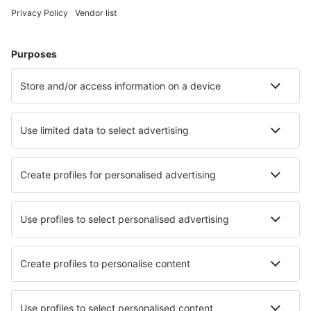
Hoteluri în Tromso
Hoteluri în Trondheim
Hoteluri în Stavanger
Hoteluri în Bergen
Hoteluri în Oslo
Hoteluri Surnadal
Hoteluri în Drammen
Hoteluri în Fredrikstad
Hoteluri în Notteroy
Hoteluri Treungen
Cele mai bune hoteluri - orașe
Hoteluri în Palm Beach Shores
Hoteluri în Razac-sur-l'Isle
Hoteluri în Vallirana
Hoteluri în Burnpur
Hoteluri în Ban Pae
Hoteluri în Oberderdingen
Hoteluri în Miedźna
Hoteluri în Gex
Hoteluri în Bar Hill
Hoteluri în Vieng