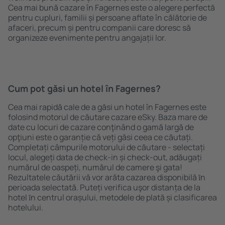
Cea mai bună cazare în Fagernes este o alegere perfectă
pentru cupluri, familii și persoane aflate în călătorie de
afaceri, precum și pentru companii care doresc să
organizeze evenimente pentru angajații lor.
Cum pot găsi un hotel în Fagernes?
Cea mai rapidă cale de a găsi un hotel în Fagernes este
folosind motorul de căutare cazare eSky. Baza mare de
date cu locuri de cazare conţinând o gamă largă de
opţiuni este o garanție că veți găsi ceea ce căutați.
Completați câmpurile motorului de căutare - selectați
locul, alegeți data de check-in și check-out, adăugați
numărul de oaspeți, numărul de camere şi gata!
Rezultatele căutării vă vor arăta cazarea disponibilă ȋn
perioada selectată. Puteți verifica uşor distanța de la
hotel ȋn centrul orașului, metodele de plată și clasificarea
hotelului.