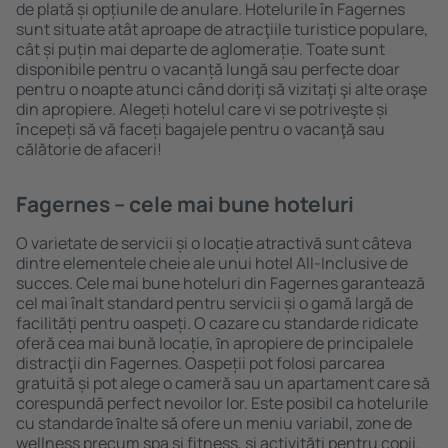
de plată și opțiunile de anulare. Hotelurile în Fagernes
sunt situate atât aproape de atracţiile turistice populare,
cât și puțin mai departe de aglomerație. Toate sunt
disponibile pentru o vacanță lungă sau perfecte doar
pentru o noapte atunci când doriţi să vizitaţi şi alte oraşe
din apropiere. Alegeți hotelul care vi se potriveşte și
începeți să vă faceți bagajele pentru o vacanţă sau
călătorie de afaceri!
Fagernes – cele mai bune hoteluri
O varietate de servicii și o locație atractivă sunt câteva
dintre elementele cheie ale unui hotel All-Inclusive de
succes. Cele mai bune hoteluri din Fagernes garantează
cel mai înalt standard pentru servicii și o gamă largă de
facilități pentru oaspeți. O cazare cu standarde ridicate
oferă cea mai bună locație, ȋn apropiere de principalele
distracţii din Fagernes. Oaspeții pot folosi parcarea
gratuită și pot alege o cameră sau un apartament care să
corespundă perfect nevoilor lor. Este posibil ca hotelurile
cu standarde ȋnalte să ofere un meniu variabil, zone de
wellness precum spa și fitness, și activități pentru copii.