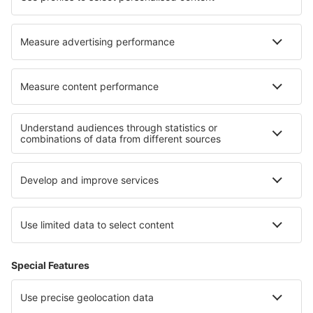
Cele mai bune hoteluri - regiuni
Hoteluri in Fjords Region
Hoteluri in Parcul Național Jotunheimen
Hoteluri in Parcul Național Sør-Spitsbergen
Hoteluri in Svalbard Archipelago
Hoteluri in Parcul Național Rago
Hoteluri in Florida Coast
Hoteluri in Záhorie
Hoteluri in Cantonul Split-Dalmaţia
Hoteluri în Puerto Varas
Hoteluri in Western Pomerania