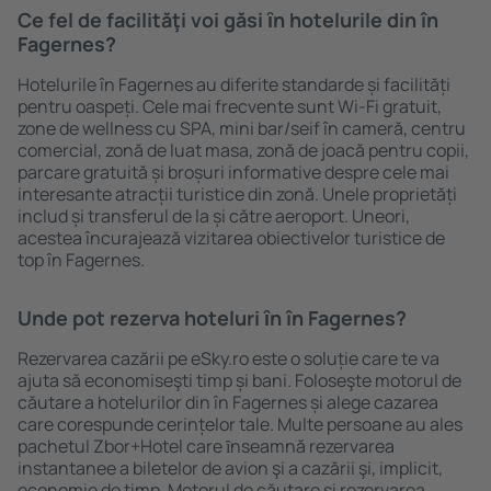
Ce fel de facilităţi voi găsi ȋn hotelurile din în
Fagernes?
Hotelurile în Fagernes au diferite standarde și facilități
pentru oaspeți. Cele mai frecvente sunt Wi-Fi gratuit,
zone de wellness cu SPA, mini bar/seif în cameră, centru
comercial, zonă de luat masa, zonă de joacă pentru copii,
parcare gratuită și broșuri informative despre cele mai
interesante atracții turistice din zonă. Unele proprietăți
includ și transferul de la și către aeroport. Uneori,
acestea încurajează vizitarea obiectivelor turistice de
top în Fagernes.
Unde pot rezerva hoteluri ȋn în Fagernes?
Rezervarea cazării pe eSky.ro este o soluție care te va
ajuta să economiseşti timp și bani. Foloseşte motorul de
căutare a hotelurilor din în Fagernes și alege cazarea
care corespunde cerințelor tale. Multe persoane au ales
pachetul Zbor+Hotel care ȋnseamnă rezervarea
instantanee a biletelor de avion şi a cazării şi, implicit,
economie de timp. Motorul de căutare și rezervarea