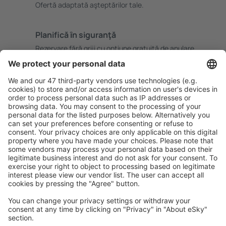
Ofertă adaptată aşteptărilor tale.
Planifică ȋn siguranţă
Rezervare fără griji cu opțiune gratuită de anulare.
Economiseşte mai mult
Prețuri atractive și oferte speciale pentru utilizatorii
conectați.
Cazarea preferată
Alege din peste 1,3 mil. de opţiuni: hoteluri, cabane,
apartamente și altele.
Cele mai căutate hoteluri de către utilizatorii eSky
Hoteluri în Norvegia - Orașe populare