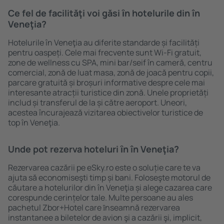
Ce fel de facilităţi voi găsi ȋn hotelurile din în
Veneţia?
Hotelurile în Veneţia au diferite standarde și facilități
pentru oaspeți. Cele mai frecvente sunt Wi-Fi gratuit,
zone de wellness cu SPA, mini bar/seif în cameră, centru
comercial, zonă de luat masa, zonă de joacă pentru copii,
parcare gratuită și broșuri informative despre cele mai
interesante atracții turistice din zonă. Unele proprietăți
includ și transferul de la și către aeroport. Uneori,
acestea încurajează vizitarea obiectivelor turistice de
top în Veneţia.
Unde pot rezerva hoteluri ȋn în Veneţia?
Rezervarea cazării pe eSky.ro este o soluție care te va
ajuta să economiseşti timp și bani. Foloseşte motorul de
căutare a hotelurilor din în Veneţia și alege cazarea care
corespunde cerințelor tale. Multe persoane au ales
pachetul Zbor+Hotel care ȋnseamnă rezervarea
instantanee a biletelor de avion şi a cazării şi, implicit,