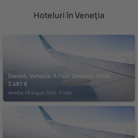
Hoteluri în Veneţia
VENEŢIA
Danieli, Venezia, A Four Seasons Hotel
3.487
€
Veneţia, 08 august 2026, 2 nopți
VENEŢIA