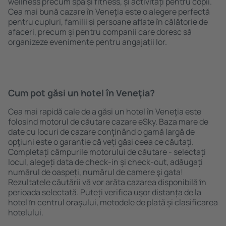
wellness precum spa și fitness, și activități pentru copii.
Cea mai bună cazare în Veneţia este o alegere perfectă
pentru cupluri, familii și persoane aflate în călătorie de
afaceri, precum și pentru companii care doresc să
organizeze evenimente pentru angajații lor.
Cum pot găsi un hotel în Veneţia?
Cea mai rapidă cale de a găsi un hotel în Veneţia este
folosind motorul de căutare cazare eSky. Baza mare de
date cu locuri de cazare conţinând o gamă largă de
opţiuni este o garanție că veți găsi ceea ce căutați.
Completați câmpurile motorului de căutare - selectați
locul, alegeți data de check-in și check-out, adăugați
numărul de oaspeți, numărul de camere şi gata!
Rezultatele căutării vă vor arăta cazarea disponibilă ȋn
perioada selectată. Puteți verifica uşor distanța de la
hotel ȋn centrul orașului, metodele de plată și clasificarea
hotelului.