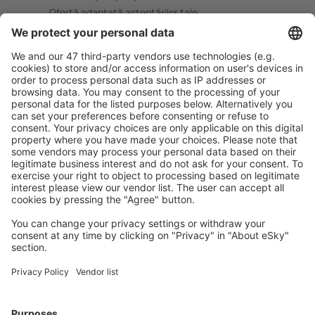
Ofertă adaptată aşteptărilor tale.
Planifică ȋn siguranţă
Rezervare fără griji cu opțiune gratuită de anulare.
Economiseşte mai mult
Prețuri atractive și oferte speciale pentru utilizatorii
conectați.
Cazarea preferată
Alege din peste 1,3 mil. de opţiuni: hoteluri, cabane,
apartamente și altele.
Cele mai căutate hoteluri de către utilizatorii eSky
Hoteluri în Italia - Orașe populare