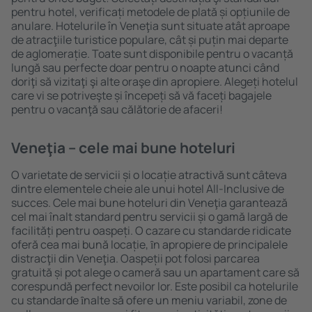
pentru hotel, verificați metodele de plată și opțiunile de
anulare. Hotelurile în Veneţia sunt situate atât aproape
de atracţiile turistice populare, cât și puțin mai departe
de aglomerație. Toate sunt disponibile pentru o vacanță
lungă sau perfecte doar pentru o noapte atunci când
doriţi să vizitaţi şi alte oraşe din apropiere. Alegeți hotelul
care vi se potriveşte și începeți să vă faceți bagajele
pentru o vacanţă sau călătorie de afaceri!
Veneţia – cele mai bune hoteluri
O varietate de servicii și o locație atractivă sunt câteva
dintre elementele cheie ale unui hotel All-Inclusive de
succes. Cele mai bune hoteluri din Veneţia garantează
cel mai înalt standard pentru servicii și o gamă largă de
facilități pentru oaspeți. O cazare cu standarde ridicate
oferă cea mai bună locație, ȋn apropiere de principalele
distracţii din Veneţia. Oaspeții pot folosi parcarea
gratuită și pot alege o cameră sau un apartament care să
corespundă perfect nevoilor lor. Este posibil ca hotelurile
cu standarde ȋnalte să ofere un meniu variabil, zone de