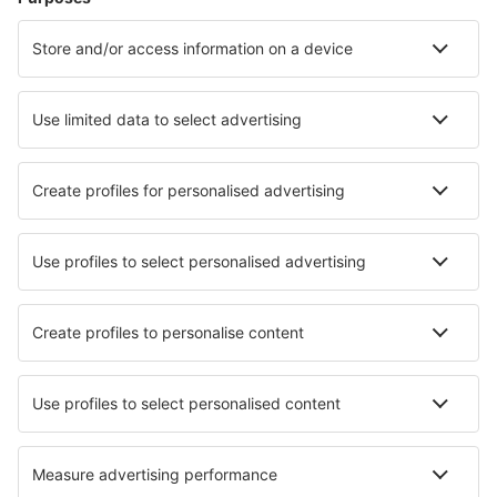
Hoteluri în Florenţa
Hoteluri în Palermo
Hoteluri în Napoli
Hoteluri în Roma
Hoteluri în Milano
Hoteluri în Manduria
Hoteluri în Mascali
Hoteluri în Noto
Hoteluri în Anzio
Hoteluri în Ferrara
Cele mai bune hoteluri - orașe
Hoteluri Amhuinnsuidhe
Hoteluri în Yokkaichi
Hoteluri în Long Buckby
Hoteluri în Lovios
Hoteluri în Montederramo
Hoteluri în Marseillette
Hoteluri în Sanda
Hoteluri în Oromocto
Hoteluri Petty Harbour
Hoteluri în Waterloo