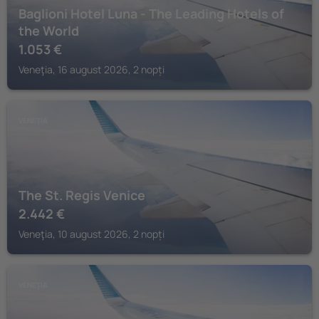
Baglioni Hotel Luna - The Leading Hotels of
the World
1.053
€
Veneţia, 16 august 2026, 2 nopți
VENEŢIA
The St. Regis Venice
2.442
€
Veneţia, 10 august 2026, 2 nopți
VENEŢIA