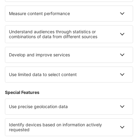
Cele mai bune hoteluri - regiuni
Hoteluri in Italy - sun and beach
Hoteluri in Lacul Maggiore
Hoteluri in Val di Fassa
Hoteluri in Abruzzo
Hoteluri in Pejo Fonti
Hoteluri in Colima
Hoteluri în Picardy
Hoteluri in Utah
Hoteluri în Parcul Național Cheile Nerei - Beușnița
Hoteluri în Parcul Național Banff