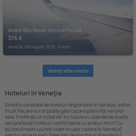
Avani Rio Novo Venice Hotel
376
€
Veneţia, 08 august 2026, 2 nopți
Vedeţi alte oferte
Hoteluri în Veneţia
Există o varietate de hoteluri disponibile în Veneţia, astfel
încât fiecare turist poate găsi cazare potrivită nevoilor
sale. Preferați un hotel All-Inclusive cu standarde ȋnalte
sau preferați hoteluri confortabile cu preţuri mici? Cu
ajutorul nostru puteți rezerva uşor cazare în Veneţia}
pentru orice buget! Selectați destinația şi standardul