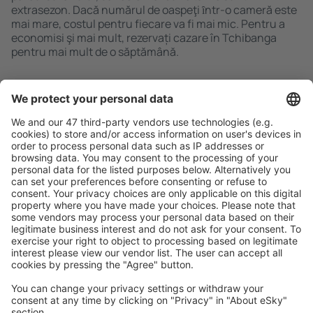
extrasezon. Dacă numărul de oaspeţi ȋntr-o cameră este
mai mare, costul pentru fiecare va fi mai mic. Pentru a
economisi şi mai mult, rezervați cazare în Tchibanga
pentru mai mult de o săptămână.
Caută rapid şi uşor
Ofertă adaptată aşteptărilor tale.
Planifică ȋn siguranţă
Rezervare fără griji cu opțiune gratuită de anulare.
Economiseşte mai mult
Prețuri atractive și oferte speciale pentru utilizatorii
conectați.
Cazarea preferată