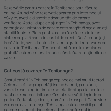
Rezervările pentru cazare în Tchibanga pot fi făcute
online. Atunci când rezervați cazarea prin intermediul
eSky.ro, aveţi la dispoziţie doar unităţi de cazare
verificate. Astfel, după ce ajungeți în Tchibanga, aveţi
garanţia că unitatea de cazare este pregătită aşa cum aţi
stabilit ȋnainte. Plata pentru cameră se face printr-un
sistem de plată sau prin cardul de credit. Dacă renunţaţi
la călătorie, aveți dreptul de a anula gratuit rezervarea de
cazare în Tchibanga. Termenul limită pentru anularea
gratuită este menţionat atunci când căutați opţiunile de
cazare.
Cât costă cazarea în Tchibanga?
Costul cazării în Tchibanga depinde de mai mulți factori.
Cele mai ieftine proprietăți includ hanuri, pensiuni și
zone de camping, în timp ce hotelurile și apartamentele
sunt cele mai costisitoare. Costul rezervării depinde de
perioadă, durata șederii și numărul de oaspeți. Când vine
vorba de cazare, oraşul Tchibanga este accesibil pe tot
parcursul anului, dar cele mai bune tarife sunt în