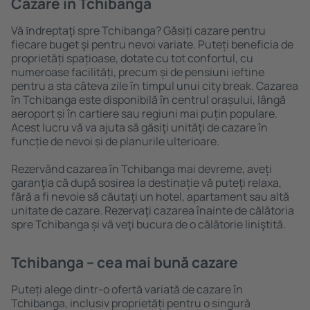
Cazare în Tchibanga
Vă ȋndreptaţi spre Tchibanga? Găsiți cazare pentru
fiecare buget şi pentru nevoi variate. Puteți beneficia de
proprietăți spațioase, dotate cu tot confortul, cu
numeroase facilități, precum și de pensiuni ieftine
pentru a sta câteva zile în timpul unui city break. Cazarea
în Tchibanga este disponibilă în centrul orașului, lângă
aeroport și în cartiere sau regiuni mai puțin populare.
Acest lucru vă va ajuta să găsiţi unităţi de cazare în
funcție de nevoi și de planurile ulterioare.
Rezervând cazarea în Tchibanga mai devreme, aveți
garanţia că după sosirea la destinație vă puteţi relaxa,
fără a fi nevoie să căutaţi un hotel, apartament sau altă
unitate de cazare. Rezervaţi cazarea înainte de călătoria
spre Tchibanga și vă veţi bucura de o călătorie liniştită.
Tchibanga – cea mai bună cazare
Puteți alege dintr-o ofertă variată de cazare în
Tchibanga, inclusiv proprietăți pentru o singură