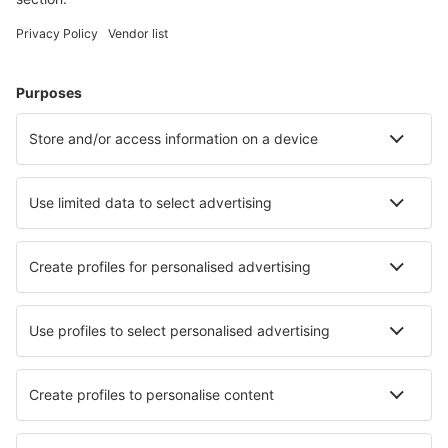
Alege din peste 1,3 mil. de opţiuni: hoteluri, cabane,
apartamente și altele.
Cele mai căutate cazări de către utilizatorii eSky
Cazare în Gabon - Orașe populare
Cazare în Libreville
Cazare în Minvoul
Cazare în Franceville
Cazare în Moanda
Cazare în Port Gentil
Cazare în Mbigou
Cazare Omboue
Cazare în Mitzic
Cazare în Fougamou
Cazare în Owendo
Cele mai bune locuri de cazare - orașe