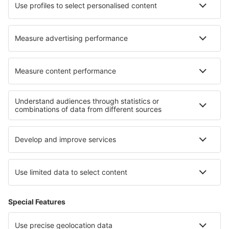
Cazare în Hedensted
Cazare în Mansfield
Cazare în Dehesa De Campoamor
Cazare în Clewiston
Cazare în Sioux Center
Cazare în Forcarei
Cazare în Yutz
Cazare în Pacos de Ferreira
Cazare în Boville Ernica
Cazare în Favone
Cele mai bune locuri de cazare - regiuni
Cazare in Costa de Valencia
Cazare in Regiunea Varna
Cazare în Oahu
Cazare in Olympic Riviera
Cazare in Menorca