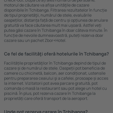
check-out. După ce ați ales numărul de persoane,
motorul de căutare va afișa unităţile de cazare
disponibile în Tchibanga. Filtrarea rezultatelor în funcție
de tipul proprietăţii, numărul de stele, evaluările
oaspeților, distanța față de centru și opțiunea de anulare
gratuită va face căutarea mult mai ușoară. Astfel veți
putea găsi cazare în Tchibanga în doar câteva minute. În
funcție de nevoile dumneavoastră, puteți rezerva doar
cazare sau un pachet Zbor+Hotel.
Ce fel de facilităţi oferă hotelurile în Tchibanga?
Facilitățile proprietăţilor în Tchibanga depind de tipul de
cazare și de numărul de stele. Oaspeții pot beneficia de
camere cu chicinetă, balcon, aer condiționat, ustensile
pentru prepararea ceaiului şi a cafelei, prosoape și acces
la internet. Vizitatorii pot avea parcare gratuită, pot
comanda o masă la restaurant sau pot alege un hotel cu
piscină. În plus, pot rezerva cazare în Tchibanga la
proprietăți care oferă transport de la aeroport.
Unde pot rezerva cazare în Tchibanga?