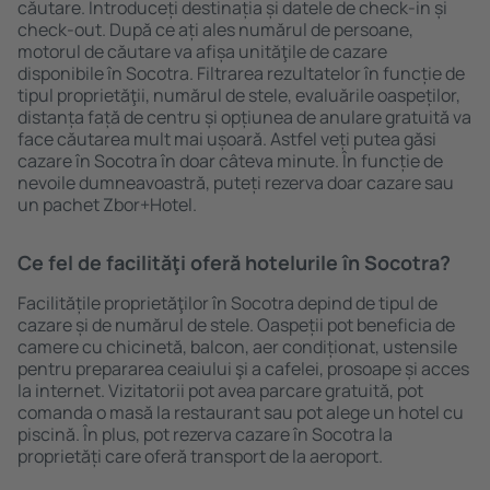
căutare. Introduceți destinația și datele de check-in și
check-out. După ce ați ales numărul de persoane,
motorul de căutare va afișa unităţile de cazare
disponibile în Socotra. Filtrarea rezultatelor în funcție de
tipul proprietăţii, numărul de stele, evaluările oaspeților,
distanța față de centru și opțiunea de anulare gratuită va
face căutarea mult mai ușoară. Astfel veți putea găsi
cazare în Socotra în doar câteva minute. În funcție de
nevoile dumneavoastră, puteți rezerva doar cazare sau
un pachet Zbor+Hotel.
Ce fel de facilităţi oferă hotelurile în Socotra?
Facilitățile proprietăţilor în Socotra depind de tipul de
cazare și de numărul de stele. Oaspeții pot beneficia de
camere cu chicinetă, balcon, aer condiționat, ustensile
pentru prepararea ceaiului şi a cafelei, prosoape și acces
la internet. Vizitatorii pot avea parcare gratuită, pot
comanda o masă la restaurant sau pot alege un hotel cu
piscină. În plus, pot rezerva cazare în Socotra la
proprietăți care oferă transport de la aeroport.