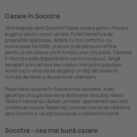
Cazare în Socotra
Vă ȋndreptaţi spre Socotra? Găsiți cazare pentru fiecare
buget şi pentru nevoi variate. Puteți beneficia de
proprietăți spațioase, dotate cu tot confortul, cu
numeroase facilități, precum și de pensiuni ieftine
pentru a sta câteva zile în timpul unui city break. Cazarea
în Socotra este disponibilă în centrul orașului, lângă
aeroport și în cartiere sau regiuni mai puțin populare.
Acest lucru vă va ajuta să găsiţi unităţi de cazare în
funcție de nevoi și de planurile ulterioare.
Rezervând cazarea în Socotra mai devreme, aveți
garanţia că după sosirea la destinație vă puteţi relaxa,
fără a fi nevoie să căutaţi un hotel, apartament sau altă
unitate de cazare. Rezervaţi cazarea înainte de călătoria
spre Socotra și vă veţi bucura de o călătorie liniştită.
Socotra – cea mai bună cazare