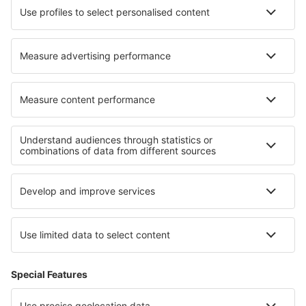
Cazare în Cornimont
Cazare în Oberon
Cazare în La Chapelle-Rambaud
Cazare în Sao Caetano do Sul
Cazare în Cercivento
Cazare Mahina
Cazare în Enumclaw
Cazare în Maasdijk
Cele mai bune locuri de cazare - regiuni
Cazare in Socotra
Cazare in Rodos
Cazare in Coclé
Cazare in Swiss Alps
Cazare Ruse province
Cazare in Insula Krk