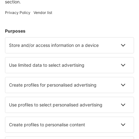
Alege din peste 1,3 mil. de opţiuni: hoteluri, cabane,
apartamente și altele.
Cele mai căutate cazări de către utilizatorii eSky
Cazare în Yemen - Orașe populare
Cazare în Dhala
Cazare în Al Ghaydah
Cazare în Aden
Cazare în Ataq
Cazare în Shibam
Cazare în Qishn
Cazare în Sadah
Cazare în Mukeiras
Cazare în Taiz
Cazare în Beihan
Cele mai bune locuri de cazare - orașe
Cazare Costa Del Este
Cazare în Herdorf