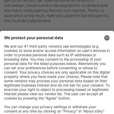
parcursul anului, dar cele mai bune tarife sunt în
extrasezon. Dacă numărul de oaspeţi ȋntr-o cameră este
mai mare, costul pentru fiecare va fi mai mic. Pentru a
economisi şi mai mult, rezervați cazare în Socotra pentru
mai mult de o săptămână.
Caută rapid şi uşor
Ofertă adaptată aşteptărilor tale.
Planifică ȋn siguranţă
Rezervare fără griji cu opțiune gratuită de anulare.
Economiseşte mai mult
Prețuri atractive și oferte speciale pentru utilizatorii
conectați.
Cazarea preferată