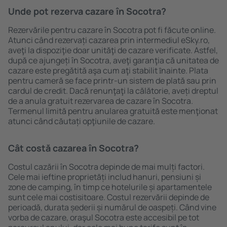
Unde pot rezerva cazare în Socotra?
Rezervările pentru cazare în Socotra pot fi făcute online.
Atunci când rezervați cazarea prin intermediul eSky.ro,
aveţi la dispoziţie doar unităţi de cazare verificate. Astfel,
după ce ajungeți în Socotra, aveţi garanţia că unitatea de
cazare este pregătită aşa cum aţi stabilit ȋnainte. Plata
pentru cameră se face printr-un sistem de plată sau prin
cardul de credit. Dacă renunţaţi la călătorie, aveți dreptul
de a anula gratuit rezervarea de cazare în Socotra.
Termenul limită pentru anularea gratuită este menţionat
atunci când căutați opţiunile de cazare.
Cât costă cazarea în Socotra?
Costul cazării în Socotra depinde de mai mulți factori.
Cele mai ieftine proprietăți includ hanuri, pensiuni și
zone de camping, în timp ce hotelurile și apartamentele
sunt cele mai costisitoare. Costul rezervării depinde de
perioadă, durata șederii și numărul de oaspeți. Când vine
vorba de cazare, oraşul Socotra este accesibil pe tot